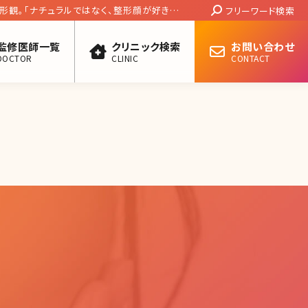
Search:
整形観。「ナチュラルではなく、整形顔が好きで
フリーワード検索
係。Vol.1】
監修医師一覧
クリニック検索
お問い合わせ
DOCTOR
CLINIC
CONTACT