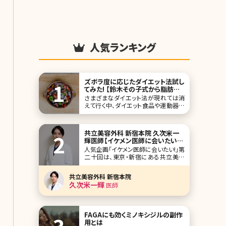
人気ランキング
ズボラ度に応じたダイエット法試し
てみた! 【鈴木その子式から脂肪溶
解注射まで】
さまざまなダイエット法が現れては消
えて行く中、ダイエット食品や運動器具
などを買い込んだまではよかったけれ
ど、どれも長続きしなかった……。あな
たももしかすると、その中の一人かもし
共立美容外科 新宿本院 久次米一
れませんね。 今回は、筆者（女性）であ
輝医師【イケメン医師に会いたい!
る私が実際に経験したダイエット法を
第二十回】
人気企画「イケメン医師に会いたい!」第
ご紹介します。これらのダイエット法そ
二十回は、東京・新宿にある共立美容
れぞれ
外科新宿本院の久次米一輝（くじめか
ずき）先生です。 全国に広く拠点を展開
共立美容外科 新宿本院
し、38年を超える歩みを刻んでいる「共
久次米一輝
医師
立美容外科」。その次代を担う久次米
一輝先生は、形成外科の世界で医師と
してのキャリアをスタートさせました。
その
FAGAにも効くミノキシジルの副作
用とは