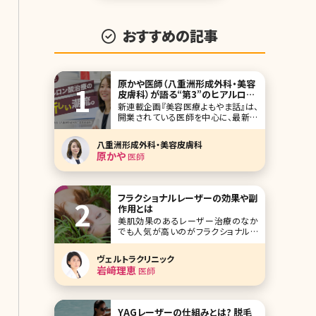
おすすめの記事
原かや医師（八重洲形成外科・美容
皮膚科）が語る“第3”のヒアルロン
酸治療とコロナ禍での美容医療、
新連載企画『美容医療よもやま話』は、
SNS論など
開業されている医師を中心に、最新の
美容医療事情はもちろんのこと、経営
論、医師論、SNS論、美容論など、メディ
八重洲形成外科・美容皮膚科
アなどでもあまり話す機会のない視点
原かや
医師
のインタビューにしています。激変する
美容医療業界で、普段どんなことを考
えて診療しているのか、患者側からの
視点ではなかなか
フラクショナルレーザーの効果や副
作用とは
美肌効果のあるレーザー治療のなか
でも人気が高いのがフラクショナルレ
ーザーです。美容皮膚科、美容外科で
行われるレーザーの治療はいくつか種
ヴェルトラクリニック
類がありますが、フラクショナルレーザ
岩﨑理恵
医師
ーにはどのような特徴があるのでしょ
うか。ここではフラクショナルレーザー
の基本的な知識から最新の施術情報
まで詳しくお伝えしていきます
YAGレーザーの仕組みとは? 脱毛