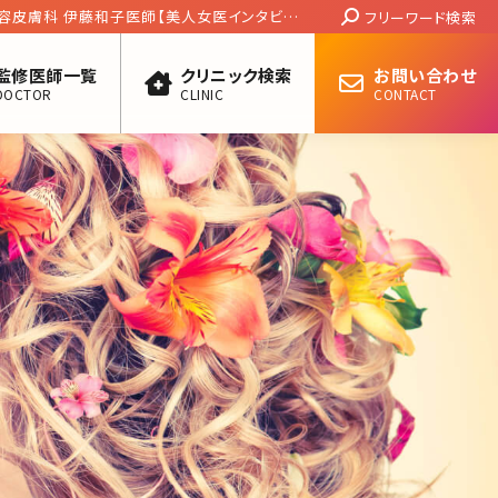
Search:
の修正は当たり前」と発言、日本のギョーカイ
フリーワード検索
しさを考える／北条かや
監修医師一覧
クリニック検索
お問い合わせ
DOCTOR
CLINIC
CONTACT