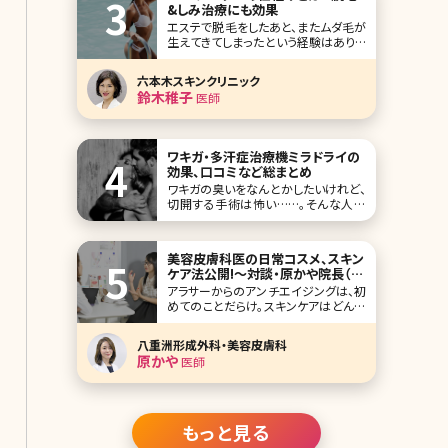
&しみ治療にも効果
エステで脱毛をしたあと、またムダ毛が
生えてきてしまったという経験はありま
せんか?脱毛効果の高さを求めるなら、
医療機関でのレーザー脱毛の方がオ
六本木スキンクリニック
ススメですが、ムダ毛が濃い人の場合、
鈴木稚子
医師
レーザーでも効果がでにくいことがあ
ります。このようなガンコなムダ毛に悩
んでいる人に検討してほしいのがYAG
レーザーです。
ワキガ・多汗症治療機ミラドライの
効果、口コミなど総まとめ
ワキガの臭いをなんとかしたいけれど、
切開する手術は怖い……。そんな人か
ら選ばれているワキガ手術がミラドライ
です。これまでワキガの治療はワキの下
を切開して、臭いのある汗を分泌するア
美容皮膚科医の日常コスメ、スキン
ポクリン腺を除去することでしか根本
ケア法公開!〜対談・原かや院長（八
的な解決にはなら
重洲形成外科・美容皮膚科）✕北条
アラサーからのアンチエイジングは、初
かや〜
めてのことだらけ。スキンケアはどんな
ものを使えばよいの?お肌に有効な成
分って?美容皮膚科医の原かや先生に、
八重洲形成外科・美容皮膚科
北条かやが質問をぶつけるインタビュ
原かや
医師
ー、第3弾では女医さんが実際に使って
いるスキンケア化粧品が明らかに!読め
ば絶対ためになるシリーズ、いよいよ最
終回です。
もっと見る