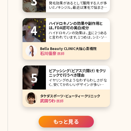
発毛効果があるとして服用する人が多
いミノキシジル。最近は薄毛で悩まされ
る女性も増えているため、男性だけで
なく女性でも服用する人が増えている
んだそうです。ただ、ミノキシジルについ
ハイドロキノンの効果や副作用と
ては、副作用が起きるので注意が必要
は。FDA認可の美白成分
という声も聞かれます。 ここでは、ミノ
ハイドロキノンの効果は、主に2つある
キシジルについての基本情報と気にな
と言われています。1つめは、シミ・ソバ
る副作用について
カスを薄くする効果が期待できること。
2つめは、シミ・ソバカスの原因となるメ
Bella Beauty CLINIC大阪心斎橋院
ラニン色素の合成を抑える働きがある
石川佳奈
医師
ことです。これら2つの効果について詳
しく説明するために、ま
ピアッシング（ピアス穴開け）をクリ
ニックで行うべき理由
イヤリングのようなわずらわしさがな
く、安くてかわいいデザインが多いピア
ス。海外では子供のうちからピアスホ
ールを開けておしゃれを楽しむ習慣が
タケダスポーツ・ビューティークリニック
ありますが、日本では高校生くらいで初
武田りわ
医師
めてピアッシングをする人が多いようで
す。自分でできる器具も売られています
が、安全性を考えると美容外科・美容
皮膚科でピアッシング
もっと見る