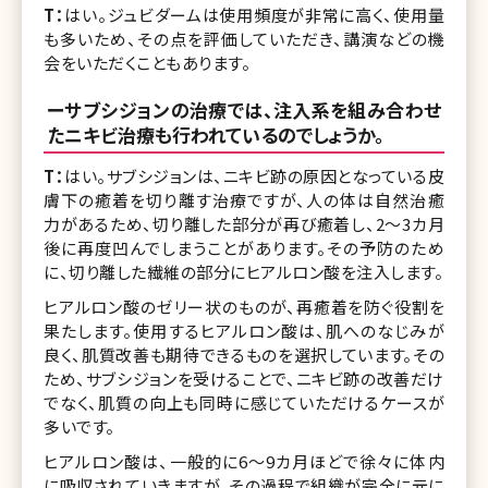
T：
はい。ジュビダームは使用頻度が非常に高く、使用量
も多いため、その点を評価していただき、講演などの機
会をいただくこともあります。
ーサブシジョンの治療では、注入系を組み合わせ
たニキビ治療も行われているのでしょうか。
T：
はい。サブシジョンは、ニキビ跡の原因となっている皮
膚下の癒着を切り離す治療ですが、人の体は自然治癒
力があるため、切り離した部分が再び癒着し、2〜3カ月
後に再度凹んでしまうことがあります。その予防のため
に、切り離した繊維の部分にヒアルロン酸を注入します。
ヒアルロン酸のゼリー状のものが、再癒着を防ぐ役割を
果たします。使用するヒアルロン酸は、肌へのなじみが
良く、肌質改善も期待できるものを選択しています。その
ため、サブシジョンを受けることで、ニキビ跡の改善だけ
でなく、肌質の向上も同時に感じていただけるケースが
多いです。
ヒアルロン酸は、一般的に6〜9カ月ほどで徐々に体内
に吸収されていきますが、その過程で組織が完全に元に