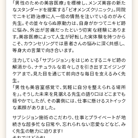
「男性のための美容医療」を標榜し、メンズ美容の新た
なスタンダードを提案する「ビオメンズクリニック」。同院
でニキビ跡治療に人一倍の情熱を注いでいるのがみく
先生。その並々ならぬ原動力は、自身がかつてニキビ跡
に悩み、外出が苦痛だったという切実な経験にありま
す。美容医療によって人生が好転した実体験を持つから
こそ、カウンセリングでは患者さんの悩みに深く共感し、
等身大の言葉で向き合います。
注力している「サブシジョン」をはじめとするニキビ跡の
解消から、ナチュラルな若々しさを引き出すエイジング
ケアまで。見た目を通じて前向きな毎日を支えるみく先
生。
「男性も美容室感覚で、気軽に自分を整えられる場所
を」。そうした未来を見据える先生の語り口はどこまでも
穏やかでしたが、その裏側には、仕事に懸けるストイック
な素顔がありました。
サブシジョン施術のこだわり、仕事とプライベートが地
続きな超多忙な日常や、忘れられない恋愛などなど、み
く先生の魅力に迫ります!
それではどうぞ!