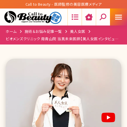
Call to Beauty - 医師監修の美容医療メディア
Search:
ホーム
施術＆お悩み記事一覧
美人女医
ビオメンズクリニック 南青山院 当真未来医師【美人女医インタビュー
第七十六回】