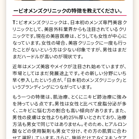
ービオメンズクリニックの特徴を教えてください。
T：
ビオメンズクリニックは、日本初のメンズ専門美容ク
リニックとして、美容外科業界からも注目されているクリ
ニックです。現在の美容医療は、どうしても女性が中心に
なっています。女性の場合、美容クリニックに一度も行っ
たことがないという方は少ない印象ですが、男性はまだ
まだハードルが高いのが現状です。
近年はメンズ美容やメイクが注目され始めていますが、
市場としてはまだ発展途上です。その新しい分野にいち
早く参入したという点が、「日本初のメンズクリニック」と
いうブランディングにつながっています。
もう一つの特徴は、肌治療、とくにニキビ跡治療に強み
を持っている点です。男性は女性と比べて皮脂分泌が多
く、ニキビに悩む方の割合も高い傾向があります。また、
男性の皮膚は女性よりも約25％厚いとされており、治療
方法も男女で同じではありません。そのため、ヒアルロン
酸などの使用製剤も男女で分け、その方の肌質に合わ
せて選択しています。さらに、施術だけでなくスキンケア