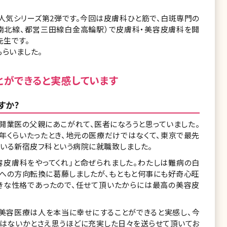
人気シリーズ第2弾です。今回は皮膚科ひと筋で、白斑専門の
南北線、都営三田線白金高輪駅）で皮膚科・美容皮膚科を開
先生です。
もらいました。
とができると実感しています
すか?
開業医の父親にあこがれて、医者になろうと思っていました。
0年くらいたったとき、地元の医療だけではなくて、東京で最先
いる新宿皮フ科という病院に就職致しました。
容皮膚科をやってくれ」と命ぜられました。わたしは難病の白
療への方向転換に葛藤しましたが、もともと何事にも好奇心旺
きな性格であったので、任せて頂いたからには最高の美容皮
、美容医療は人を本当に幸せにすることができると実感し、今
はないかとさえ思うほどに充実した日々を送らせて頂いてお