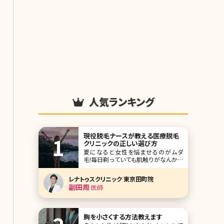
人気ランキング
現役脱毛ナースが教える医療脱毛
クリニックの正しい選び方
夏になると女性を悩ませるのがムダ
毛!毎日剃っていても肌触りがなんかチ
クチクするし、 毛の太いところは剃り跡
が目立って黒いツブツブが……。 ちゃん
レナトゥスクリニック 東京田町院
と処理しているのにお肌が綺麗に見え
副田周
医師
なくて恥ずかしいと感じたことがある人
も多いのではないでしょうか? また、最
近では男性も脱毛をしている方が増え
て
胸を小さくする方法教えます