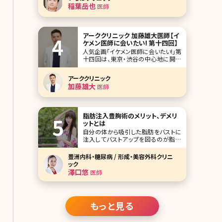
ありますよね。また頑張ってもダイエッ
稲葉岳也
医師
トが成功しない場合、心が折れてしまい
そうになることも。そんな悩み
アーククリニック 加藤雄大医師【イ
ケメン医師に会いたい! 第十四回】
人気企画「イケメン医師に会いたい!」第
十四回は、東京・渋谷の中心地に開院
したアーククリニック院長の加藤雄大
（かとう たけひろ）先生です。 骨切り
アーククリニック
の輪郭形成術から美容皮膚科まで幅
加藤雄大
医師
広いメニューを揃えたアーククリニッ
ク。多くの相談が寄せられる「かわいく
なりたい」という漠然とした悩みを解決
に導くプロ
脂肪注入豊胸術のメリット、デメリ
ットとは
自分の体から吸引した脂肪をバストに
注入してバストアップを図るのが脂肪
注入豊胸です。脂肪注入による豊胸は
シリコンバッグやヒアルロン酸など異
豊洲内科・糖尿病 / 形成・美容外科クリニ
物を入れる方法と比較して安心と感じ
ック
ている方も多いと思いますが、実際に
澤口悠
医師
はどんなメリット、デメリットがあるので
しょうか。
もっと見る