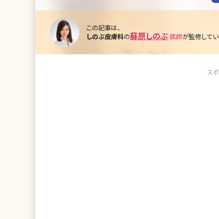
この記事は、
蘇原しのぶ
しのぶ皮膚科
の
医師
が監修してい
スポ