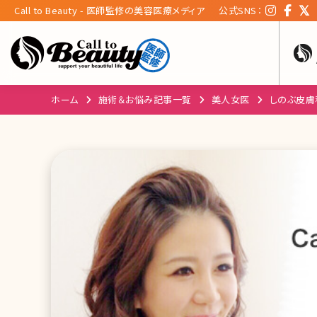
Call to Beauty - 医師監修の美容医療メディア
公式SNS：
ホーム
施術＆お悩み記事一覧
美人女医
しのぶ皮膚