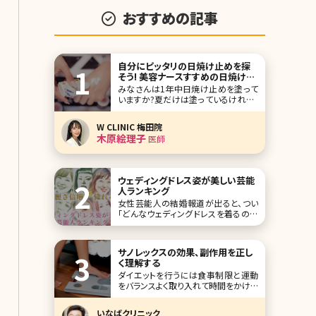
おすすめの記事
自分にピッタリの日焼け止めを探
そう! 美容ナースすすめの日焼け止
めを紹介
みなさんは1年中日焼け止めを塗って
いますか?夏だけは塗っているけれど、
1年中はちょっと……といった人も多い
のではないでしょうか?日焼け止めはな
W CLINIC 梅田院
んとなく必要だと思っていても、塗るの
木原絵理子
医師
が面倒くさいし、日焼け止めの種類も
多いため自分には何が合っているのか
もわからない。 お店に足を運んでも選
びにくい
ウェディングドレス姿が美しい芸能
人ランキング
女性芸能人の結婚報道が出ると、つい
「どんなウェディングドレスを着るのか
な?」と考えてしまう女性は少なくない
でしょう。花嫁姿は、女性が一度は経験
したい憧れの的ですからね。 そこで今
サノレックスの効果、副作用を正し
回は未婚の方も含めて、ウェディングド
く理解する
レス姿が美しいと評判の女性芸能人を
ダイエットを行うには食事制限と運動
10名ご紹介します。 第1位石原さとみ
をバランスよく取り入れて時間をかけて
行うことが大切。そう分かっていても、
時には短期間で痩せたい!というときが
いなばクリニック