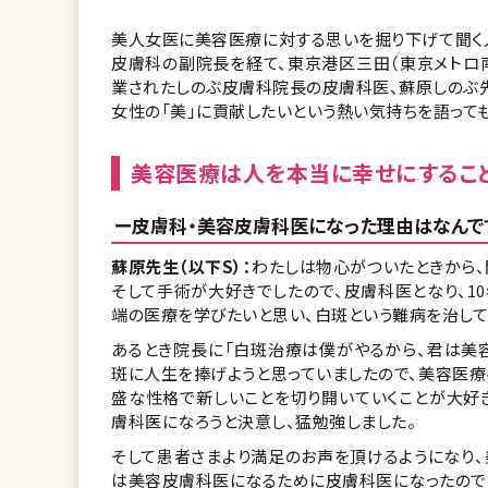
美人女医に美容医療に対する思いを掘り下げて聞く
皮膚科の副院長を経て、東京港区三田（東京メトロ
業されたしのぶ皮膚科院長の皮膚科医、蘇原しのぶ
女性の「美」に貢献したいという熱い気持ちを語って
美容医療は人を本当に幸せにするこ
ー皮膚科・美容皮膚科医になった理由はなんで
蘇原先生（以下S）：
わたしは物心がついたときから、
そして手術が大好きでしたので、皮膚科医となり、1
端の医療を学びたいと思い、白斑という難病を治して
あるとき院長に「白斑治療は僕がやるから、君は美
斑に人生を捧げようと思っていましたので、美容医
盛な性格で新しいことを切り開いていくことが大好
膚科医になろうと決意し、猛勉強しました。
そして患者さまより満足のお声を頂けるようになり
は美容皮膚科医になるために皮膚科医になったので