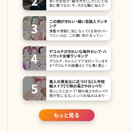
多くの女性が「胸を大きくしたい!」と切
実に願うなか、今、大きな胸に悩んでい
る女性が増えていると言われています。
大手下着メーカーが販売している、胸
を小さく見せるブラジャーも売り切れ
二の腕がきれい・細い芸能人ランキ
る店舗が出るほどの大人気。でも下着
ング
で胸を小さく見せるのには限界もあり
薄着の季節に気になってくる体のパー
ますよね。では、ここで胸を小さくする方
ツといえば、二の腕! 体が太っている・
法にはどんなもの
太っていないに関わらず、二の腕下側
のお肉が余裕で掴めちゃったり、見た
目的にもなんだか逞しくなってしまって
デコルテがきれいな海外セレブ・ハ
いる方もいるかもしれません。 男性の
リウッド女優ランキング
二の腕にはない特徴を持つ女性のそ
デコルテ、ちゃんとケアを行っています
れは、女を感じるポイントでもありま
か?デコルテの皮膚はとても薄く柔らか
す。その特徴と
く、それゆえに年齢が最も現れやすい
部分です。デコルテがきれいに見える最
大の条件はシミやシワがないというこ
美人の黄金比に近づける【人中短
と。そして、くっきりと浮き上がった鎖骨
縮メイク】で顔の長さやのっぺり感
も、美しいデコルテをキープするために
を解消!
若いころと比べて「顔の長さやのっぺり
は欠かすことのできない条件です。今回
感が気になる」というお悩みはありま
は、デコルテ
せんか?キレイにメイクを仕上げても、
顔のコンプレックスを解消するのはな
かなか難しいですよね。そんなお悩み
を解決してくれるのが、鼻と唇の距離を
もっと見る
近づけて見せる「人中短縮メイク」。 そ
こで今回は、顔ののっぺり感を解消し
て、美人の黄金