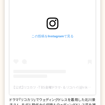
この投稿をInstagramで見る
【公式】リコカツ -TBS金曜ドラマ- & リコハイ(@rikokatsu_tbs)がシェアした投稿
ドラマ『リコカツ』でウェディングドレスを着用した北川景
子さん。モデル時代から何度もウェディングドレス姿を披