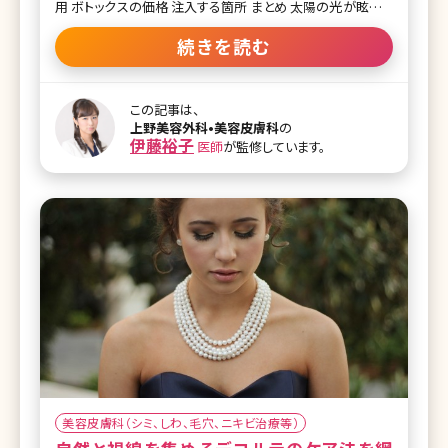
用 ボトックスの価格 注入する箇所 まとめ 太陽の光が眩しか
ったり、体をどこかにぶつけて痛みがある時に出てくる眉間の
シワは年代問わず起こり得ます。ただ、そのシワは年齢を重ね
続きを読む
れば重ねるほどに残ってしまうのです。咄嗟の時だけでなく、
常におでこや眉間のシワがあるととても老けた印象を与えて
しまいます。 子どもにおばあちゃんの絵を描いてと言うと、シ
この記事は、
ミではなくシワを描くことが多いことからもパッとみて年齢を
上野美容外科•美容皮膚科
の
感じてしまう部分だということがお分かりいただけるかと思い
伊藤裕子
医師
が監修しています。
ます。ある調査で自分と友人の顔で、気になるポイントを考え
た結果では1位はどちらもたるみなのですが、自分で気になる
2位はシミで、友人の顔で気になるポイント2位はシワだった
のです。※1 著者の勤務するクリニックではシミを気にして来
院さ
美容皮膚科（シミ、しわ、毛穴、ニキビ治療等）