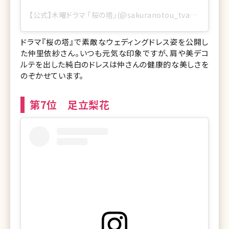
【公式】木曜ドラマ 「桜の塔」(@sakuranotou_tvasahi)がシェアした投稿
ドラマ『桜の塔』で素敵なウェディングドレス姿を公開し
た仲里依紗さん。いつも元気な印象ですが、肩や美デコ
ルテを出した純白のドレスは仲さんの健康的な美しさを
のぞかせています。
第7位 足立梨花