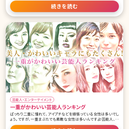
ぱっつんが似合っており、今後の参考にしていただきたい女性芸能人
続きを読む
をランキング形式でご紹介していきましょう。 第1位広瀬すず この投
稿をInstagramで見る 広瀬すず(@suzu.hirose.official)がシェアし
た投稿 CM、ドラマなど、老若男女から高い支持を得ている広瀬すず
さんのチャームポイントの1つが、ぱっつん前髪です。通常のナチュラ
ルな感じでは、少女っぽさとアクティブな雰囲気を醸し出すのに一役
買ってくれています。ですが、少し斜め分けにしたり、ウェットな感じに
したりすると、一気に大人っぽさを増すんですよね。広瀬さん以上に
前髪ぱっつ
芸能人・エンターテイメント
一重がかわいい芸能人ランキング
ぱっちり二重に憧れて、アイプチなどを頑張っている女性は多いでし
ょう。ですが、一重まぶたでも素敵な女性は多いんですよ!芸能人、女
優にも美人やかわいいというキャラクターで、一重の人は意外と多い