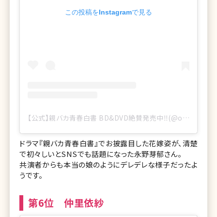
この投稿をInstagramで見る
【公式】親バカ青春白書 BD&DVD絶賛発売中‼️(@oyabaka_ntv)がシェアした投稿
ドラマ『親バカ青春白書』でお披露目した花嫁姿が、清楚
で初々しいとSNSでも話題になった永野芽郁さん。
共演者からも本当の娘のようにデレデレな様子だったよ
うです。
第6位 仲里依紗