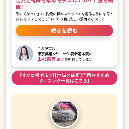
自然と視線を集めるデコルテのケア法を網
羅!
暖かくなってきて、胸元の開いたトップスを着るようになると
気になりはじめるデコルテの肌。美しい鎖骨となめらかな白
い肌は女性らしさの象徴でもあり、意外と男性の目がいくポイ
ントでもあります。ここで本格的な夏が始まる前にデコルテの
続きを読む
ケア方法について考えてみましょう。 【監修医師からのワンポ
イント】 お顔のお手入れはされていてもデコルテケアまでして
いない方が多くいらっしゃいます。お顔とデコルテのトーンや質
この記事は、
感が異なるとお顔が綺麗でもアンバランスでせっかくお手入
東京美容クリニック 表参道本院
の
れしたお肌が台無しになってしまいます。お顔とともにデコル
山村菜実
医師
が監修しています。
テも同時にケアすることがお勧めです。 目次 1.デコルテのケ
アをするべき理由 1-1.デコルテってどのパーツ? 1-2.デコルテ
をきれいにしておくメリット 2.デコルテのケアにおすすめの方
【すぐに探せます![地域✕施術]全国おすすめ
法 2-1.「デコルテまでが顔!」まずはデコルテの紫外線対策&ス
クリニック一覧はこちら】
キンケ