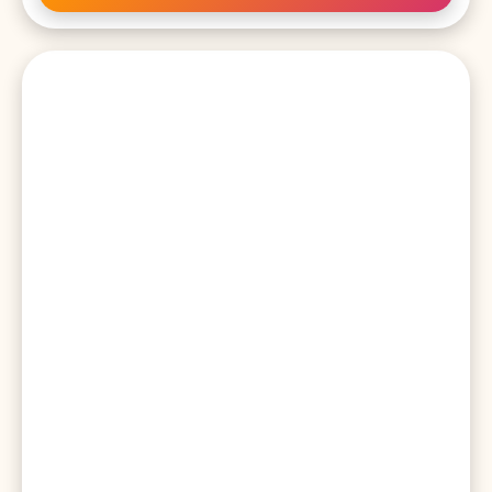
そんな個性的な髪型にすることで注目を集めたり、またそれがよく似
合う芸能人たちをランキングTOP10にしてご紹介していきます。 第1
位夏目三久 夏目ちゃん、お疲れ様でした！2021年9月30日#怒り新党
#怒り新党解散 pic.twitter.com/yzCcPis1gg— マツコ＆有吉 かりそ
め天国【テレ朝公式】 (@karisome_EX) September 30, 2021 夏目
三久さんは、元日本テレビアナウンサーで、現在フリーで活動してい
ます。フリーになっても、それまで以上に活躍を続ける夏目三久アナ
ですが、や