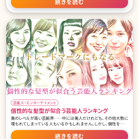
です! そこで今回は、一重でもかわいい女性芸能人をランキング形式
続きを読む
でご紹介していきましょう。 第1位吉高由里子 掴みどころのない雰囲
気やハスキーボイスで、20代・30代の男女中心に高い人気を誇る吉
高由里子さん。 吉高さんの独特で、ほわんっとしたオーラを醸し出す
のに一役買ってくれているのが、一重まぶたではないでしょうか。ぱっ
ちり二重でも可愛いのは変わりないんでしょうが、一重だからこそ彼
女の魅力が最大限発揮されていると言えますね。 第2位多部未華子
http
芸能人・エンターテイメント
個性的な髪型が似合う芸能人ランキング
美のレベルが高い芸能界……中には美人だけれども、その他大勢に
埋もれてしまっている人もいるかもしれません。しかし、個性を発揮
することで輝く人がいます!その個性のひとつが髪型であり、特に女性
の場合はヘアスタイルで大きく雰囲気が変わるものです。 ここでは、
続きを読む