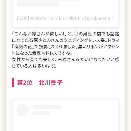
【公式】高嶺の花／日テレ7月期水ドラ(@takanehana_ntv)がシェアした投稿
「こんなお嫁さんが欲しい!」と、世の男性の間でも話題
になった石原さとみさんのウェディングドレス姿。ドラマ
『高嶺の花』で披露してくれました。黒いリボンがアクセン
トになった素敵なドレスですね。
女性から見ても美しく、石原さんみたいになりたいと感
じている人は多いはず。
第2位 北川景子