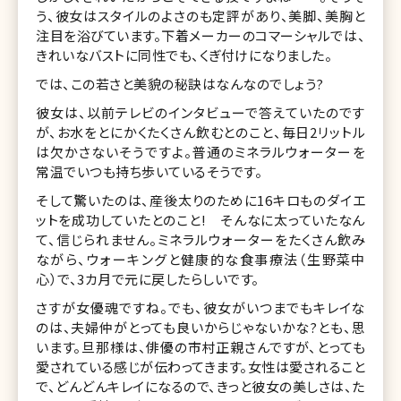
う、彼女はスタイルのよさのも定評があり、美脚、美胸と
注目を浴びています。下着メーカーのコマーシャルでは、
きれいなバストに同性でも、くぎ付けになりました。
では、この若さと美貌の秘訣はなんなのでしょう?
彼女は、以前テレビのインタビューで答えていたのです
が、お水をとにかくたくさん飲むとのこと、毎日2リットル
は欠かさないそうですよ。普通のミネラルウォーターを
常温でいつも持ち歩いているそうです。
そして驚いたのは、産後太りのために16キロものダイエ
ットを成功していたとのこと! そんなに太っていたなん
て、信じられません。ミネラルウォーターをたくさん飲み
ながら、ウォーキングと健康的な食事療法（生野菜中
心）で、3カ月で元に戻したらしいです。
さすが女優魂ですね。でも、彼女がいつまでもキレイな
のは、夫婦仲がとっても良いからじゃないかな?とも、思
います。旦那様は、俳優の市村正親さんですが、とっても
愛されている感じが伝わってきます。女性は愛されること
で、どんどんキレイになるので、きっと彼女の美しさは、た