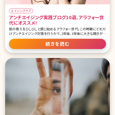
エイジングケア
アンチエイジング実践ブログ10選。アラフォー世
代にオススメ!
肌の衰えをひしひしと感じ始めるアラフォー世代。この時期にどれだ
けアンチエイジング対策を行うかで、2年後、3年後に大きな開きが出
てきますから、ぜひしっかりと対策を取っておきたいもの。 ここでは、
美の追求に余念がないアラフォー世代の皆さんが実践しているアン
続きを読む
チエイジング対策をご紹介しているブログを10選いたしました!50代、
60代になってもキレイでいるためにぜひ、参考にして自分磨きに励ん
でくださいね。 目次 1.アラフォー世代の女性の悩みとは? 1-1.お肌の
エイジングサイン 1-2.ボディに見るエイジングサイン 1-3.健康面でも
エイジングサインが! 2.参考にしたい!お肌の悩み解消ブログ 2-1.居原
田麗オフィシャルブログ～女医R～そんな女の独り言 2-2.形成外科
医 肌の再生医療の専門家北條元治先生のインスタ 2-3.CLASSY仙
台美容外科・美容皮