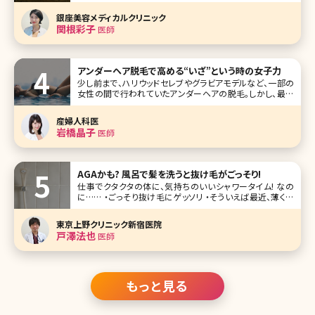
果 まとめ 加齢による様々な体の不調やこれまで可能であっ
たことが不可能になる苦痛、衰えていくことへの恐怖など、エ
銀座美容メディカルクリニック
イジング＝老化に対して若返りの
関根彩子
医師
アンダーヘア脱毛で高める“いざ”という時の女子力
少し前まで、ハリウッドセレブやグラビアモデルなど、一部の
女性の間で行われていたアンダーヘアの脱毛。しかし、最近
では一般の女性の間でもVIO脱毛と呼ばれるデリケートゾー
ンを含めたアンダーヘアの脱毛を考える人が増えています。
産婦人科医
実際に施術を受けた人からは「快適すぎる!」という声も。ここ
岩橋晶子
医師
でもはや女性の新しい常
AGAかも? 風呂で髪を洗うと抜け毛がごっそり!
仕事でクタクタの体に、気持ちのいいシャワータイム! なの
に…… ・ごっそり抜け毛にゲッソリ ・そういえば最近、薄くな
ってきたような……? そんなアナタは、まずAGAを疑ってみま
しょう。 ポイントは、頭頂部＆額の生え際! AGA（男性型脱毛
東京上野クリニック新宿医院
症）とは、テストステロンという男
戸澤法也
医師
もっと見る