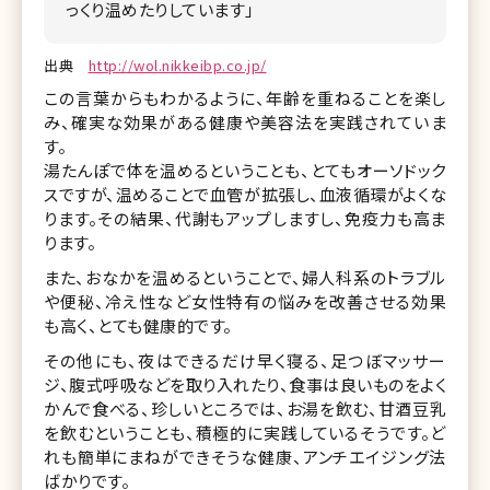
っくり温めたりしています」
出典
http://wol.nikkeibp.co.jp/
この言葉からもわかるように、年齢を重ねることを楽し
み、確実な効果がある健康や美容法を実践されていま
す。
湯たんぽで体を温めるということも、とてもオーソドック
スですが、温めることで血管が拡張し、血液循環がよくな
ります。その結果、代謝もアップしますし、免疫力も高ま
ります。
また、おなかを温めるということで、婦人科系のトラブル
や便秘、冷え性など女性特有の悩みを改善させる効果
も高く、とても健康的です。
その他にも、夜はできるだけ早く寝る、足つぼマッサー
ジ、腹式呼吸などを取り入れたり、食事は良いものをよく
かんで食べる、珍しいところでは、お湯を飲む、甘酒豆乳
を飲むということも、積極的に実践しているそうです。ど
れも簡単にまねができそうな健康、アンチエイジング法
ばかりです。