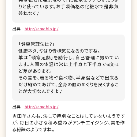
りと使っています。お手頃価格の化粧水で是非気
兼ねなく♪
出典
http://ameblo.jp/
「健康管理法は?」
健康ネタ、やはり皆様気になるのですね。
羊は「頭寒足熱」を励行し、自己管理に努めてい
ます。人間の体温は常に上半身と下半身で6度ほ
ど差があります。
その差を、着る物や食べ物、半身浴などで出来る
だけ縮めてあげて、全身の血のめぐりを良くするこ
とが大切なんですよ♪
出典
http://ameblo.jp/
吉田羊さんも、決して特別なことはしていないようです
が、毎日の小さな積み重ねがアンチエイジング、美を作
る秘訣のようですね。