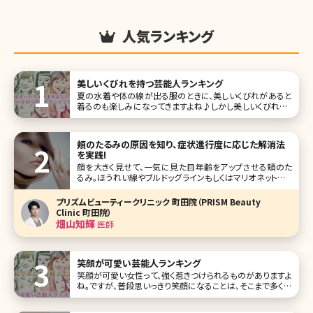
人気ランキング
美しいくびれを持つ芸能人ランキング
夏の水着や体の線が出る服のときに、美しいくびれがあると
着るのも楽しみになってきますよね♪しかし美しいくびれは、
ただ痩せてるだけではダメという難しいものでもありま
す……。 だからこそ、きれいな芸能人たちでも美しいくびれを
持つ人たちは、本当に美意識が高いと言えるのではないでし
頬のたるみの原因を知り、症状進行度に応じた解消法
ょうか。今回はほどよ
を実践!
顔を大きく見せて、一気に見た目年齢をアップさせる頬のた
るみ。ほうれい線やブルドッグラインもしくはマリオネットライ
ンの原因にもなり、頬がたるんでいるだけで、10歳以上老け
て見られてしまうこともあります。加齢による肌の衰えが大き
プリズムビューティークリニック 町田院（PRISM Beauty
な原因ですが、実はそれ以外にも頬のたるみが起こる理由
Clinic 町田院）
があります。ここでは頬が
畑山知輝
医師
笑顔が可愛い芸能人ランキング
笑顔が可愛い女性って、強く惹きつけられるものがありますよ
ね。ですが、普段思いっきり笑顔になることは、そこまで多くは
ないはず。きっと今よりもたくさん笑顔になれば、もっと素敵
な人になれるかもしれません。 そこで、「笑顔が可愛い女性