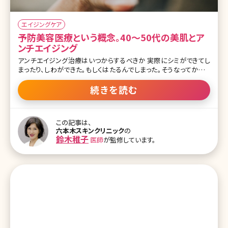
エイジングケア
予防美容医療という概念。40〜50代の美肌とア
ンチエイジング
アンチエイジング治療はいつからするべきか 実際にシミができてし
まったり、しわができた。もしくはたるんでしまった。そうなってからそ
れを治すのは大変です。これは体の中のことと同じです。高血圧や糖
尿病になってしまってそれを改善する大変さと比較して、なる前に食
続きを読む
事など気をつけているほうがどれだけ楽かは少しずつ浸透してきて
います。 でも、まだ実際に予防美容医療を一生懸命やっている方はほ
ぼいないのが現状です。女性、男性ともに、年をとってきて変わってし
この記事は、
まった自分の見た目に衝撃を受けると一生懸命そこからがんばり始
六本木スキンクリニック
の
める方は多いです。 でも、治すのって1年前の自分に戻すだけでもか
鈴木稚子
医師
が監修しています。
なり難しいのですが、1年たっても1カ月分しか年をとらせないのは楽
なんです。多くの方に美容でも予防医療をすることによって美しい肌
をキープしていってほしいです。 この症状がたるみのサイン 肌はた