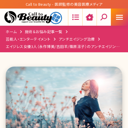
Call to Beauty - 医師監修の美容医療メディア
Search:
ホーム
施術＆お悩み記事一覧
芸能人・エンターテイメント
アンチエイジング治療
エイジレス女優3人（永作博美/吉田羊/篠原涼子）のアンチエイジング
法徹底研究