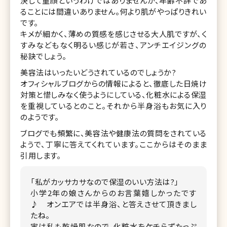
決して童顔というわけではありませんが、年齢不詳であ
ることには間違いありません。何より肌がやっぱりきれい
です。
キメが細かく、薄めの質感を感じさせる大人肌ですが、く
すみなどもなく明るい感じが若さ、アンチエイジングの
秘訣でしょう。
美容法はいったいどうされているのでしょうか?
オフィシャルブログからの情報によると、徹底した日焼け
対策と惜しみなく使うようにしている、化粧水による保湿
を重視しているとのこと。それから半身浴もお気に入り
のようです。
ブログでも頻繁に、美容法や健康法の質問をされている
ようで、丁寧に答えてくれています。ここからはそのまま
引用します。
「私がカッサカサなので保湿のいい方法は?」
小学2年の娘さんからのお言葉嬉しかったです
♪ オンエアでは半身浴、と答えさせて頂きまし
たね。
実は私も乾燥肌なので、化粧水をケチらずたっぷ