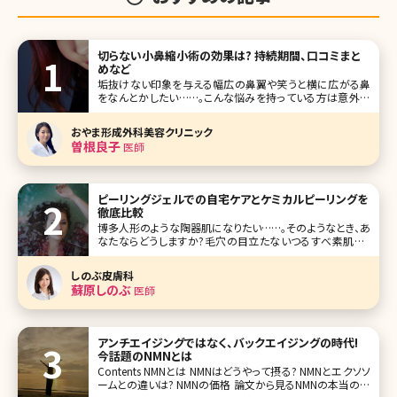
切らない小鼻縮小術の効果は? 持続期間、口コミまと
めなど
垢抜けない印象を与える幅広の鼻翼や笑うと横に広がる鼻
をなんとかしたい……。こんな悩みを持っている方は意外に
多いのではないでしょうか。鼻は眼や口元と違ってメイクで見
せ方を変えることがほとんどできないパーツ。それだけに本
おやま形成外科美容クリニック
格的に鼻の印象を変えようと思ったら美容整形に頼るしか
曽根良子
医師
方法はありません。 とはいえ、
ピーリングジェルでの自宅ケアとケミカルピーリングを
徹底比較
博多人形のような陶器肌になりたい……。そのようなとき、あ
なたならどうしますか?毛穴の目立たないつるすべ素肌は、
大人女子の憧れですよね。ところが、毛穴レスを目指すあま
り、間違ったケアを行い続けて肌トラブルに見舞われてしまっ
しのぶ皮膚科
たという女性があとを絶ちません。毛穴レスを目指す女性の
蘇原しのぶ
医師
心強い味方、それはピ
アンチエイジングではなく、バックエイジングの時代!
今話題のNMNとは
Contents NMNとは NMNはどうやって摂る? NMNとエクソソ
ームとの違いは? NMNの価格 論文から見るNMNの本当の効