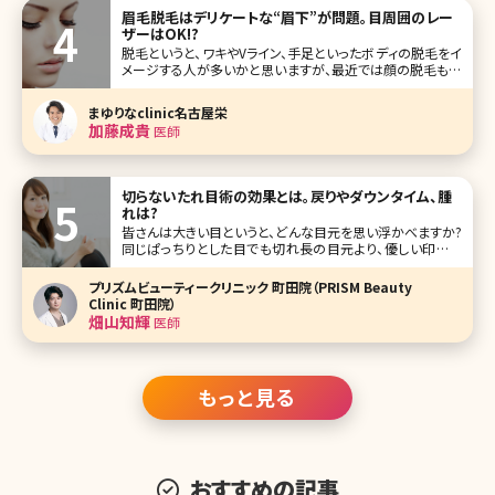
芸能人」を10人集めてみました!笑顔が可愛い人たちを見て、
眉毛脱毛はデリケートな“眉下”が問題。目周囲のレー
素敵な笑
ザーはOK!?
脱毛というと、ワキやVライン、手足といったボディの脱毛をイ
メージする人が多いかと思いますが、最近では顔の脱毛も人
気があります。そして、中でも眉毛の脱毛は「やっておくとラ
ク」という声が多いんですよ。ここでは、眉毛の脱毛をするメリ
まゆりなclinic名古屋栄
ットと脱毛前に知っておきたい眉脱毛の基本情報についてお
加藤成貴
医師
知らせしたいと思いま
切らないたれ目術の効果とは。戻りやダウンタイム、腫
れは?
皆さんは大きい目というと、どんな目元を思い浮かべますか?
同じぱっちりとした目でも切れ長の目元より、優しい印象を
与えるたれ目のほうが男性ウケがいいという意見もありま
す。確かに、男性に人気のある女優やタレントさんでも優しそ
プリズムビューティークリニック 町田院（PRISM Beauty
うなたれ
Clinic 町田院）
畑山知輝
医師
もっと見る
おすすめの記事