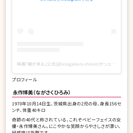
映画『朝が来る』公式(@asagakuru.movie)がシェアした投稿
プロフィール
永作博美（ながさくひろみ）
1970年10月14日生、茨城県出身の2児の母、身長156セ
ンチ、体重40キロ
奇跡の40代と称されている、これぞベビーフェイスの女
優・永作博美さん。にこやかな笑顔からやさしさが漂い、
好感度は抜群です。