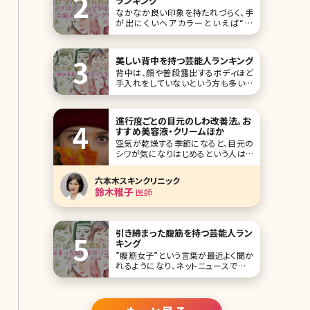
ランキング
なかなか良い印象を持たれづらく、手
が出にくいヘアカラーといえば“金
髪”です。ですが、人によっては金髪にす
ることで、魅力を最大限引き出せる場
合もあります。 そこで今回は、金髪が魅
美しい背中を持つ芸能人ランキング
力アップにつながっている“金髪が似合
背中は、顔や普段露出するボディほど
う芸能人”をランキング形式でご紹介し
手入れをしていないという方も多いか
ていきます。 第1位ローラ
もしれませんが、ふと触ってみたり鏡で
みると、うぶ毛であったり、背中ニキビ
であったり、かつての日焼け跡のシミだ
進行度ごとの目元のしわ改善法。お
ったりという実はお肌の問題が起きや
すすめ美容液・クリームほか
すい場所です。 普段あまり露出しない
空気が乾燥する季節になると、目元の
ため後回しにしやすい背中のケアだけ
シワが気になりはじめるという人はい
れど、やはりふ
ませんか?うっすらと浮かんだちりめん
ジワや深くくっきりと刻まれたしわが気
六本木スキンクリニック
になって、思い切り笑うことができない
鈴木稚子
医師
という方もいるかもしれませんね。で
も、目元のしわは初期段階でケアを始
めれば、深いしわになるのを防ぐことも
不可能ではありませ
引き締まった腹筋を持つ芸能人ラン
キング
”腹筋女子”という言葉が最近よく聞か
れるようになり、ネットニュースでもた
びたび取り上げられています。最近は
ジムなどに通いながら体を鍛えて、腹
筋が割れている女性も多いといいます。
女性の場合は腹筋をすると便秘に効い