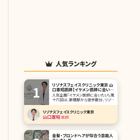
人気ランキング
リゾナスフェイスクリニック東京 山
口憲昭医師【イケメン医師に会いた
い! 第十六回】
人気企画「イケメン医師に会いたい!」第
十六回は、新橋駅から徒歩数分、リゾナ
スフェイスクリニック東京の山口憲昭
医師（やまぐちかずあき）先生です。
リゾナスフェイスクリニック東京
“Quality of Life Surgery”を座右の銘
山口憲昭
医師
として、顎顔面手術をはじめ、顔より上
にこだわり総合的に施術を提供する美
容外科開院の理由とは。
金髪・ブロンドヘアが似合う芸能人