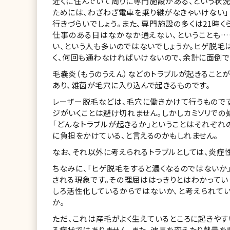
近くに住んでいて周りに専門施設がある、という状況
ためには、わざわざ電車を乗り継がなきゃいけない」
行きづらいでしょう。また、専門施設の多くは21時
仕事のある日はなかなか通えない、ということも…
い、という人も多いのではないでしょうか。ヒゲ脱毛
く、何回も通わなければいけないので、余計に面倒で
毛嚢炎（もうのうえん）などのトラブルが起きること
あり、雑菌が毛穴に入り込んで起きるものです。
レーザー脱毛などは、毛穴に働きかけて行うものです
ジがいくことは避け切れません。しかしカミソリでの
「どんなトラブルが起きるか」ということはそれぞれ
に負担をかけている、と言えるのかもしれません。
なお、それ以外に考えられるトラブルとしては、炎症
ちなみに、「ヒゲ脱毛をすると濃くなるのではないか
される現象です。その理屈ははっきりとはわかって
しろ活性化しているからではないか、と考えられて
か。
ただ、これは産毛がよく生えているところに起きや
る症状ではありません。また、波長を変えたり熱量を