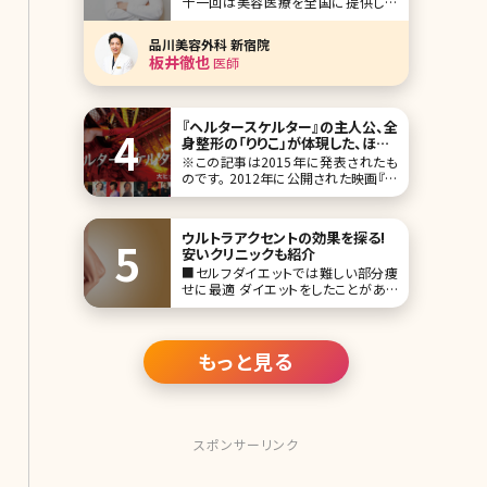
十一回は美容医療を全国に提供し続
少ない
けて31年、品川美容外科新宿院院長の
板井徹也（いたいてつや）先生です。 俳
品川美容外科 新宿院
優の玉木宏さんを彷彿とさせる爽やか
板井徹也
医師
な笑顔と落ち着いた優しい語り口調が
印象的です。もともとは救急医としての
経歴をもち、同期の医師からの誘いで
美容医療に
『ヘルタースケルター』の主人公、全
身整形の「りりこ」が体現した、ほん
とうの「女の主体性」／北条かや
※この記事は2015年に発表されたも
のです。 2012年に公開された映画『ヘ
ルタースケルター』（原作・岡崎京子、監
督・蜷川実花）は、同じ女として衝撃的
だった。いわずとしれたストーリーは、
ウルトラアクセントの効果を探る!
全身整形のスター「りりこ」が、芸能界
安いクリニックも紹介
の頂点に上り詰めるも、
■セルフダイエットでは難しい部分痩
せに最適 ダイエットをしたことがある
方のなかには「体重は落ちたけれど、
ウエストがあまり細くならない」「上半
身ばかりが痩せて下半身はほとんど痩
せない」といった経験のある方がいる
もっと見る
のではないでしょうか。全体的に太って
いなく
スポンサーリンク