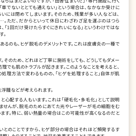
ならばまだよいのですが、「田舎住まいだ」「専門施設に行く
「車でないととても通えない」という場合は、なかなか受けに
くらいには閉めてしまいます。そのため、残業が多い人などは、
…。ただ、だからといって休日にわざわざ足を運ぶのはつら
は、「1回だけ受けたらすぐにきれいになる」というわけではな
す。
があるのも、ヒゲ脱毛のデメリットです。これは皮膚炎の一種で
。そのため、どれほど丁寧に施術をしても、どうしてもダメー
処理でも肌のトラブルが起きます。このようなことを考えると、
の処理方法で変わるものの、「ヒゲを処理すること」自体が肌
性浮腫などが考えられます。
」と心配する人もいます。これは「硬毛化・多毛化」として説明
いませんが、脱毛のためにあてた光やレーザーが毛の細胞をむ
います。特に、弱い熱量の場合はこの可能性が高くなるのだと
すいとのことですから、ヒゲ部分の場合はそれほど頻発するす
調整したりすることで、状況を改善することもできます。