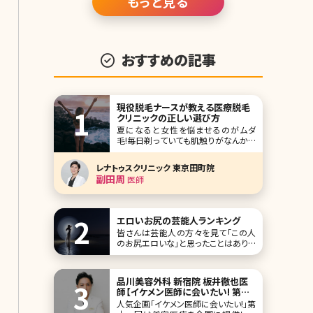
もっと見る
たり、くびれなどにも効果的ということ
もあり、美を意識する人にはトレンドと
なりつつある”引き
おすすめの記事
現役脱毛ナースが教える医療脱毛
クリニックの正しい選び方
夏になると女性を悩ませるのがムダ
毛!毎日剃っていても肌触りがなんかチ
クチクするし、 毛の太いところは剃り跡
が目立って黒いツブツブが……。 ちゃん
レナトゥスクリニック 東京田町院
と処理しているのにお肌が綺麗に見え
副田周
医師
なくて恥ずかしいと感じたことがある人
も多いのではないでしょうか? また、最
近では男性も脱毛をしている方が増え
て
エロいお尻の芸能人ランキング
皆さんは芸能人の方々を見て「この人
のお尻エロいな」と思ったことはありま
せんか? 女性特有のふっくらと丸みを
帯びたパーツであるお尻は重要な部分
です。 お尻の魅力には形や大きさがあ
品川美容外科 新宿院 板井徹也医
りますが、それを叶えてくれる美容医療
師【イケメン医師に会いたい! 第十
がヒップアップとも言われる「豊尻術」。
一回】
人気企画「イケメン医師に会いたい!」第
ほうこう術と読みます。負担が比較的