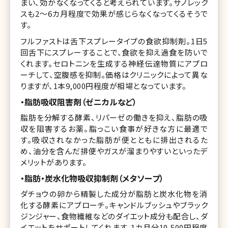
まい、効かなくなってくると考えられています。サノレック
スも2～6カ月程度で効果が感じらなくなってくるそうで
す。
フルファストは舌下スプレータイプの食欲抑制剤。1日5
回舌下にスプレーすることで、食欲を抑え過食を防いで
くれます。セロトニンを生成する神経伝達物質にアプロ
ーチして、空腹感を抑制。価格はクリニックによって異な
りますが、1本9,000円程度が相場となっています。
・脂肪吸収阻害剤（ゼニカルなど）
脂肪を分解する酵素、リパーゼの働きを抑え、脂肪の吸
収を阻害するお薬。脂っこい食事が好きな方に最適で
す。吸収されなかった脂肪が便とともに排出されるた
め、油分を含んだ排便やガスが溜まりやすいといったデ
メリットがあります。
・脂肪・炭水化物吸収抑制剤（メタソープ）
ダチョウの卵から精製した成分が脂肪と炭水化物を消
化する酵素にアプローチ。キャンドルブッシュやブラック
ジンジャー、食物繊維などのダイエット成分も配合し、ダ
イエットをサポートしてくれます。1カ月分10,500円程度