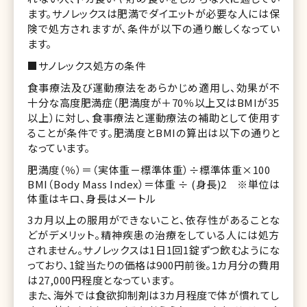
ます。サノレックスは肥満でダイエットが必要な人には保
険で処方されますが、条件が以下の通り厳しくなってい
ます。
■サノレックス処方の条件
食事療法及び運動療法をあらかじめ適用し、効果が不
十分な高度肥満症（肥満度が＋70％以上又はBMIが35
以上）に対し、食事療法と運動療法の補助として使用す
ることが条件です。肥満度とBMIの算出は以下の通りと
なっています。
肥満度（％）＝（実体重－標準体重）÷標準体重×100
BMI（Body Mass Index）＝体重 ÷ (身長)2 ※単位は
体重はキロ、身長はメートル
3カ月以上の服用ができないこと、依存性があることな
どがデメリット。精神疾患の治療をしている人には処方
されません。サノレックスは1日1回1錠ずつ飲むようにな
っており、1錠当たりの価格は900円前後。1カ月分の費用
は27,000円程度となっています。
また、海外では食欲抑制剤は3カ月程度で体が慣れてし