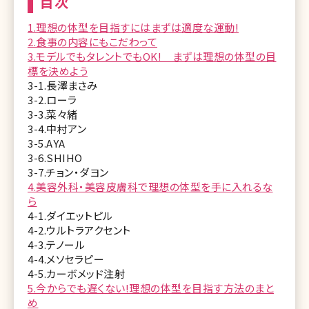
目次
1.理想の体型を目指すにはまずは適度な運動!
2.食事の内容にもこだわって
3.モデルでもタレントでもOK! まずは理想の体型の目
標を決めよう
3-1.長澤まさみ
3-2.ローラ
3-3.菜々緒
3-4.中村アン
3-5.AYA
3-6.SHIHO
3-7.チョン・ダヨン
4.美容外科・美容皮膚科で理想の体型を手に入れるな
ら
4-1.ダイエットピル
4-2.ウルトラアクセント
4-3.テノール
4-4.メソセラピー
4-5.カーボメッド注射
5.今からでも遅くない!理想の体型を目指す方法のまと
め