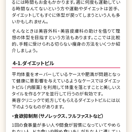
るには時間もお金もかかります。週に何度も運動してい
る時間なんてないという方や運動やダイエットは苦手、
ダイエットしてもすぐに体型が戻ってしまうという人も多
いかもしれません。
そんなときは美容外科・美容皮膚科の助けを借りて理
想の体型を目指すという方法もあります。ここでは比較
的、手軽に受けられる切らない痩身の方法をいくつか紹
介しましょう。
4-1.ダイエットピル
平均体重をオーバーしているケースや肥満が問題となっ
て健康に悪影響を与えているようなケースではダイエッ
トピル（内服薬）を利用して体重を落とすことと美しいス
タイルを作るケアを並行して行うのが有効です。
美容クリニックで処方してもらえるダイエットピルには以
下のようなものがあります。
・食欲抑制剤（サノレックス、フルファストなど）
1回の食事量が多い人や間食が習慣になっていてやめら
れない人、ドカ食いや貯め食いをしがちな人に適してい