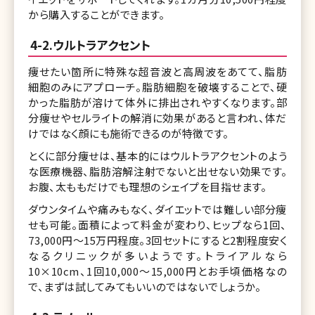
から購入することができます。
4-2.ウルトラアクセント
痩せたい箇所に特殊な超音波と高周波をあてて、脂肪
細胞のみにアプローチ。脂肪細胞を破壊することで、硬
かった脂肪が溶けて体外に排出されやすくなります。部
分痩せやセルライトの解消に効果があると言われ、体だ
けではなく顔にも施術できるのが特徴です。
とくに部分痩せは、基本的にはウルトラアクセントのよう
な医療機器、脂肪溶解注射でないと出せない効果です。
お腹、太ももだけでも理想のシェイプを目指せます。
ダウンタイムや痛みもなく、ダイエットでは難しい部分痩
せも可能。面積によって料金が変わり、ヒップなら1回、
73,000円～15万円程度。3回セットにすると2割程度安く
なるクリニックが多いようです。トライアルなら
10×10cm、1回10,000～15,000円とお手頃価格なの
で、まずは試してみてもいいのではないでしょうか。