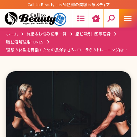
Call to Beauty - 医師監修の美容医療メディア
Search:
ホーム
施術＆お悩み記事一覧
脂肪吸引・医療痩身
脂肪溶解注射・BNLS
理想の体型を目指すための長澤まさみ、ローラらのトレーニング内容と
食事まとめ!