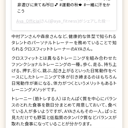
非遊びに来てね👋🏻💕 #運動の秋🍁 #一緒に汗をか
こう
Aya_Official
さん(@aya_fitness)がシェアした投稿 –
2017
中村アンさんや森泉さんなど、健康的な体型で知られる
タレントのパーソナルトレーナーを務めていることで知
られるクロスフィットトレーナーのAYAさん。
クロスフィットとは異なるトレーニングを組み合わせた
ファンクショナルトレーニングの一種。歩く、走る、持ち上
げる、押す、引く、跳ぶ、起き上がるといった日常動作をべ
ースにしたトレーニングで体が引き締まるのはもちろん
日常動作が楽になる、体力がつくというメリットもあるト
レーニングメソッドです。
トレーニー（筋トレする人）はたんぱく質を中心にバラン
スのとれた食事を数日分まとめて用意しておいて、食べ
ている人が多いようですが、AYAさんもその一人。ぱっと
見ただけでも野菜と低脂質のタンパク質などバランスが
取れた食事になっていることが分かります。