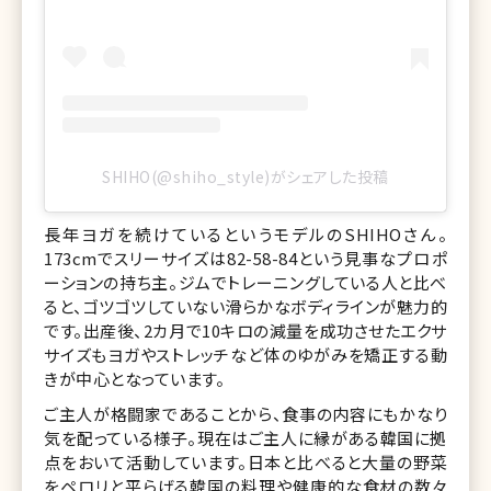
SHIHO(@shiho_style)がシェアした投稿
長年ヨガを続けているというモデルのSHIHOさん。
173cmでスリーサイズは82-58-84という見事なプロポ
ーションの持ち主。ジムでトレーニングしている人と比べ
ると、ゴツゴツしていない滑らかなボディラインが魅力的
です。出産後、2カ月で10キロの減量を成功させたエクサ
サイズもヨガやストレッチなど体のゆがみを矯正する動
きが中心となっています。
ご主人が格闘家であることから、食事の内容にもかなり
気を配っている様子。現在はご主人に縁がある韓国に拠
点をおいて活動しています。日本と比べると大量の野菜
をペロリと平らげる韓国の料理や健康的な食材の数々