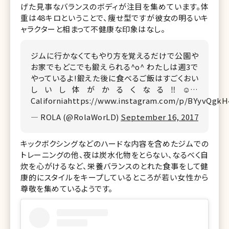
げた見事なバランスのボディが注目を集めています。体
重は48キロということで、痩せ型ですが彼女の明るいキ
ャラクターと相まって不健康な印象はなし。
ジムに行かなくてもやり方を覚えるだけで公園や
お家でもどこでも鍛えられる^o^ わたしは週3で
やっているよ!鍛えた後に食べるご飯はすごくおい
しいし体がかるくなる‼︎☺️…
Californiahttps://www.instagram.com/p/BYyvQgk
— ROLA (@RolaWorLD)
September 16, 2017
キックボクシングなどのハードな内容を含めたジムでの
トレーニングの他、夜は炭水化物をとらない、なるべく自
炊を心がけるなど、栄養バランスのとれた食事をして健
康的にスタイルをキープしているところが若い女性から
尊敬を集めているようです。