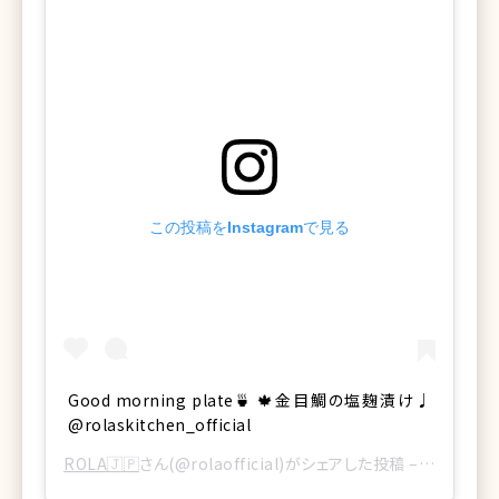
この投稿をInstagramで見る
Good morning plate🍵 🍁金目鯛の塩麹漬け♩
@rolaskitchen_official
ROLA🇯🇵
さん(@rolaofficial)がシェアした投稿 –
2016年1