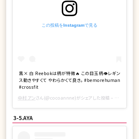
この投稿をInstagramで見る
黒× 白 Reebokは柄が特徴🔥 この目玉柄👁レギン
ス動きやすくて やわらかくて良き。 #bemorehuman
#crossfit
中村 アン
さん(@cocoannne)がシェアした投稿 –
2017年11
3-5.AYA