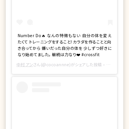
Number Do🔥 なんの特徴もない 自分の体を変え
たくて トレーニングをすること! カラダを作ることと向
き合ってから 嫌いだった自分の体を 少しずつ好きに
なり始めてました。 継続は力なり❤️ #crossfit
中村 アン
さん(@cocoannne)がシェアした投稿 –
2017年 6