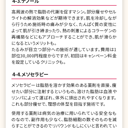
4-3.テノール
高周波の熱で脂肪の代謝を促すマシン。部分痩せやセル
ライトの解消効果などが期待できます。肌を冷却しなが
ら行うため施術時の痛みが少なく、たんぱく質の変性に
よって肌が引き締まったり、熱の刺激によるコラーゲンの
再構築などにもアプローチすることができ、肌が滑らか
になるというメリットも。
たるみが目立つ部分への施術が適しています。費用は1
部位30,000円程度からですが、初回はキャンペーン料金
を設定しているクリニックも。
4-4.メソセラピー
メソセラピーは脂肪を溶かす効果のある薬剤を直接、痩
せたい部分に注射するというもの。溶けた脂肪は血液や
リンパによって運ばれ、体外に排出されやすくなります。
これも部分痩せで、理想の体型を目指す施術です。
使用する薬剤は病気の治療に用いられている安全なも
のなので、副作用も少なく、脂肪細胞の数そのものを減
らすことができるのでリバウンドもしにくいと言われてい