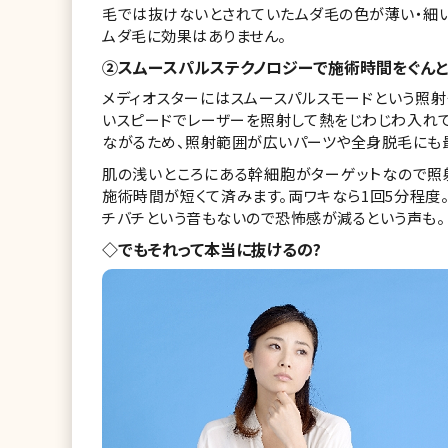
毛では抜けないとされていたムダ毛の色が薄い・細
ムダ毛に効果はありません。
②スムースパルステクノロジーで施術時間をぐんと
メディオスターにはスムースパルスモードという照
いスピードでレーザーを照射して熱をじわじわ入れ
ながるため、照射範囲が広いパーツや全身脱毛にも
肌の浅いところにある幹細胞がターゲットなので照
施術時間が短くて済みます。両ワキなら1回5分程度
チバチという音もないので恐怖感が減るという声も。
◇でもそれって本当に抜けるの?