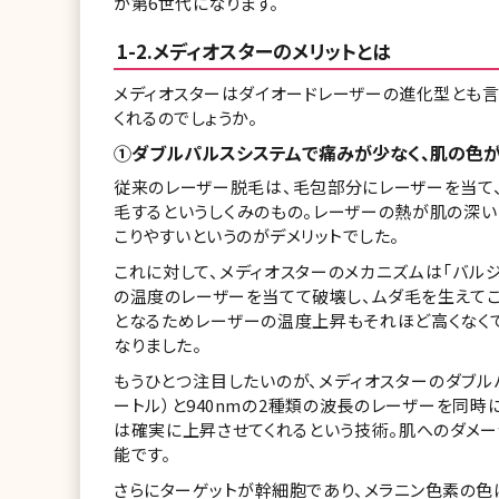
が第6世代になります。
1-2.メディオスターのメリットとは
メディオスターはダイオードレーザーの進化型とも言
くれるのでしょうか。
①ダブルパルスシステムで痛みが少なく、肌の色
従来のレーザー脱毛は、毛包部分にレーザーを当て
毛するというしくみのもの。レーザーの熱が肌の深
こりやすいというのがデメリットでした。
これに対して、メディオスターのメカニズムは「バ
の温度のレーザーを当てて破壊し、ムダ毛を生えてこ
となるためレーザーの温度上昇もそれほど高くなく
なりました。
もうひとつ注目したいのが、メディオスターのダブルパ
ートル）と940nmの2種類の波長のレーザーを同
は確実に上昇させてくれるという技術。肌へのダメ
能です。
さらにターゲットが幹細胞であり、メラニン色素の色