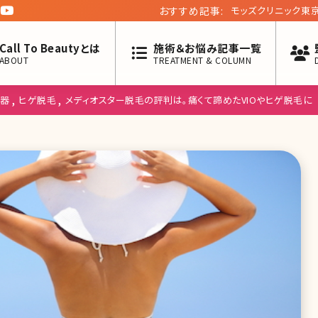
おすすめ記事:
モッズクリニック東
十九回】
Call To Beautyとは
施術＆お悩み記事一覧
ABOUT
TREATMENT & COLUMN
,
,
器
ヒゲ脱毛
メディオスター脱毛の評判は。痛くて諦めたVIOやヒゲ脱毛に