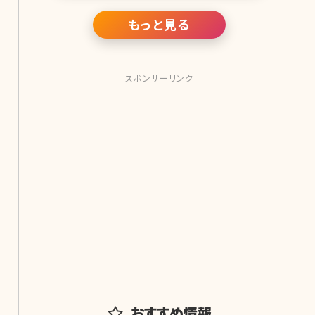
鼻を持つ海外のセレブな女優さんをラ
ンキングにしました。 1位グレース・ケリ
もっと見る
ー View this post on Instagra
スポンサーリンク
おすすめ情報