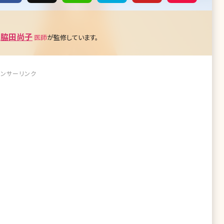
脇田尚子
の
医師
が監修しています。
ンサーリンク