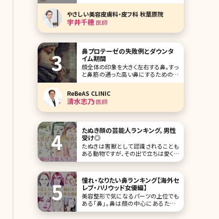
う方も多いのではないでしょうか。アン
ダーヘアの処理方法にはVIOゾーンを
やさしい美容皮膚科・皮フ科 秋葉原院
完全に脱毛してしまう「ハイジニーナ」
宇井千穂
医師
とムダ毛の量を減らして整える「減毛」
の2種類があります。 ここでは、ハイジ
ニーナとは?という疑問に対する答え
や、ハ
鼻プロテーゼの失敗例とダウンタ
イム期間
顔全体の印象を大きく左右する鼻。すっ
と鼻筋の通った高い鼻にするための一
番確実な方法は鼻プロテーゼを挿入
する手術です。セレブやモデルの間でも
ReBeAS CLINIC
実は鼻プロテーゼを入れている人が多
清水志乃
医師
いよう。しかし、同時に鼻プロテーゼは
美容整形手術の中でもトラブルが多く、
将来的なメンテナンスが必要と言われ
る難易度の高い手術でも
たぬき顔の芸能人ランキング。男性
受け◎
たぬきは害獣として認識されることも
ある動物ですが、その出で立ちは愛くる
しいです。また古来から日本人のそばで
生息してきたため、昔話・ことわざなど
で登場することがあり、なんとなく親し
憧れ・なりたい鼻ランキング【海外セ
みを感じる存在でもありますよね。 人
レブ・ハリウッド女優編】
間の中には、そんなたぬきに顔立ちが
美容整形で気になるパーツの上位でも
似ている方がいます。たぬき顏は、たぬ
ある「鼻」。鼻は顔の中心にあるため、
き自身の特徴で
顔のイメージを左右する重要なパーツ
です。今回はそんな鼻に注目し、美しい