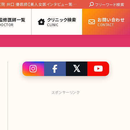
Search:
京院 井口 優医師【美人女医インタビュー第五
フリーワード検索
監修医師一覧
クリニック検索
お問い合わせ
DOCTOR
CLINIC
CONTACT
スポンサーリンク