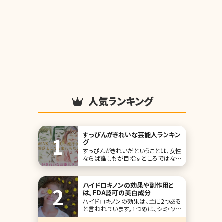
人気ランキング
すっぴんがきれいな芸能人ランキン
グ
すっぴんがきれいだということは、女性
ならば誰しもが目指すところではない
でしょうか。 メイクするにも、素肌のき
れいさは大きな影響を与えますので、
前提としてもそこはしっかりとケアして
ハイドロキノンの効果や副作用と
おきたいものです。 近年では芸能人の
は。FDA認可の美白成分
すっぴん画像もよく公開されています
ハイドロキノンの効果は、主に2つある
が、今回はその中でもすっぴんがきれ
と言われています。1つめは、シミ・ソバ
いな芸能人をラ
カスを薄くする効果が期待できること。