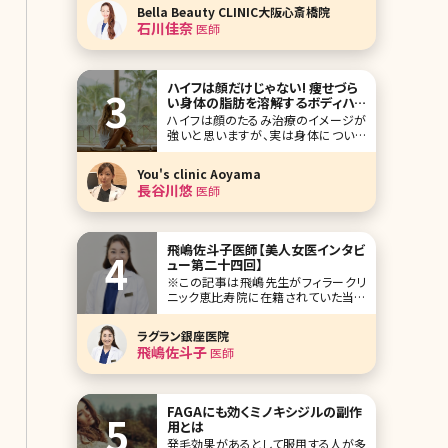
2つめは、シミ・ソバカスの原因となるメ
Bella Beauty CLINIC大阪心斎橋院
ラニン色素の合成を抑える働きがある
石川佳奈
医師
ことです。これら2つの効果について詳
しく説明するために、ま
ハイフは顔だけじゃない! 痩せづら
い身体の脂肪を溶解するボディハイ
フとは
ハイフは顔のたるみ治療のイメージが
強いと思いますが、実は身体についた
脂肪を破壊しボリュームを減少させる
こともできてしまうんです! 夏など暑く
You's clinic Aoyama
露出が増える季節に、体型が気になる
長谷川悠
医師
方や年々代謝が落ちてしまい同じ食事
や活動量でも太ってしまいお悩みの方
はぜひこの記事をご覧下さい。 ボディ
ハイフ（Body
飛嶋佐斗子医師【美人女医インタビ
ュー第二十四回】
※この記事は飛嶋先生がフィラークリ
ニック恵比寿院に在籍されていた当時
の記事です。 すっかり恒例になってしま
った美人女医インタビュー、今回は東
ラグラン銀座医院
京・恵比寿にあるフィラークリニック恵
飛嶋佐斗子
医師
比寿院院長の飛嶋佐斗子先生です。女
医の魁（さきがけ）とも言える飛島先生
は、目元の二重術を始め、輪郭の骨切
り、フェイスリフト
FAGAにも効くミノキシジルの副作
用とは
発毛効果があるとして服用する人が多