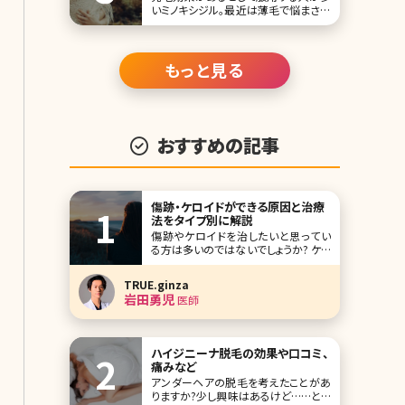
いミノキシジル。最近は薄毛で悩まされ
る女性も増えているため、男性だけで
なく女性でも服用する人が増えている
んだそうです。ただ、ミノキシジルについ
ては、副作用が起きるので注意が必要
もっと見る
という声も聞かれます。 ここでは、ミノ
キシジルについての基本情報と気にな
る副作用について
おすすめの記事
傷跡・ケロイドができる原因と治療
法をタイプ別に解説
傷跡やケロイドを治したいと思ってい
る方は多いのではないでしょうか? ケガ
や水ぼうそう、ニキビ、手術、帝王切開、
火傷、リストカットなどみなさんどこか
TRUE.ginza
に程度の差はあれ傷跡があるかと思
岩田勇児
医師
います。そもそも傷跡とケロイドの違い
ってなんだろう、治療法はどんなもの
があるのかといった疑問に対して全て
お答えしていきま
ハイジニーナ脱毛の効果や口コミ、
痛みなど
アンダーヘアの脱毛を考えたことがあ
りますか?少し興味はあるけど……とい