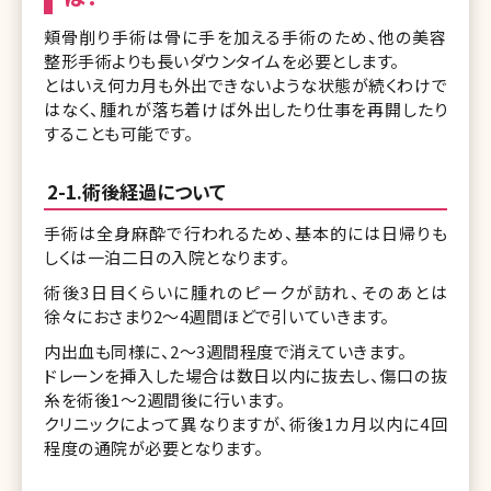
頬骨削り手術は骨に手を加える手術のため、他の美容
整形手術よりも長いダウンタイムを必要とします。
とはいえ何カ月も外出できないような状態が続くわけで
はなく、腫れが落ち着けば外出したり仕事を再開したり
することも可能です。
2-1.術後経過について
手術は全身麻酔で行われるため、基本的には日帰りも
しくは一泊二日の入院となります。
術後3日目くらいに腫れのピークが訪れ、そのあとは
徐々におさまり2～4週間ほどで引いていきます。
内出血も同様に、2～3週間程度で消えていきます。
ドレーンを挿入した場合は数日以内に抜去し、傷口の抜
糸を術後1～2週間後に行います。
クリニックによって異なりますが、術後1カ月以内に4回
程度の通院が必要となります。