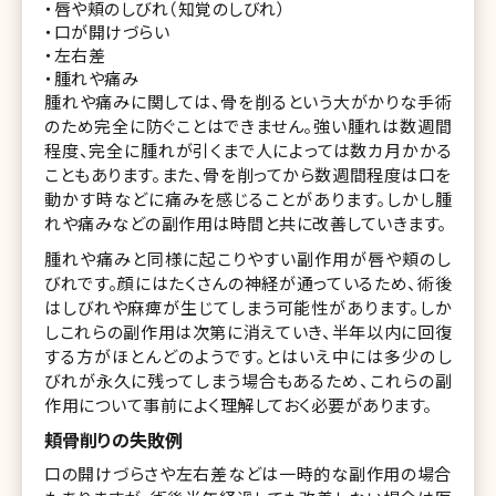
・唇や頬のしびれ（知覚のしびれ）
・口が開けづらい
・左右差
・腫れや痛み
腫れや痛みに関しては、骨を削るという大がかりな手術
のため完全に防ぐことはできません。強い腫れは数週間
程度、完全に腫れが引くまで人によっては数カ月かかる
こともあります。また、骨を削ってから数週間程度は口を
動かす時などに痛みを感じることがあります。しかし腫
れや痛みなどの副作用は時間と共に改善していきます。
腫れや痛みと同様に起こりやすい副作用が唇や頬のし
びれです。顔にはたくさんの神経が通っているため、術後
はしびれや麻痺が生じてしまう可能性があります。しか
しこれらの副作用は次第に消えていき、半年以内に回復
する方がほとんどのようです。とはいえ中には多少のし
びれが永久に残ってしまう場合もあるため、これらの副
作用について事前によく理解しておく必要があります。
頬骨削りの失敗例
口の開けづらさや左右差などは一時的な副作用の場合