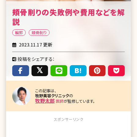
頬骨削りの失敗例や費用などを解
説
輪郭
頬骨削り
2023.11.17 更新
投稿をシェアする：
この記事は、
牧野美容クリニック
の
牧野太郎
医師
が監修しています。
スポンサーリンク