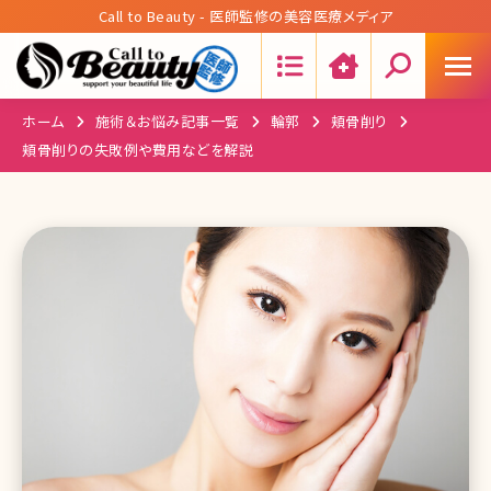
Call to Beauty - 医師監修の美容医療メディア
Search:
ホーム
施術＆お悩み記事一覧
輪郭
頬骨削り
頬骨削りの失敗例や費用などを解説