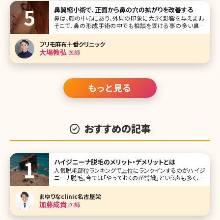
今回は「本当に出産した?」「子どもがいるなんて思えない!」、
鼻翼縮小術で、正面から鼻の穴の拡がりを改善する
ママにな
鼻は、顔の中心にあり、外見の印象に大きく影響を与えます。
そこで、鼻の形成手術の中でも相談を受ける事の多い鼻翼
縮小術について詳しく解説していきたいと思います。 鼻翼縮
小術とは 鼻翼縮小術とは、鼻翼（小鼻）の一部を切除し、鼻
プリモ麻布十番クリニック
翼の幅を狭く、小さくする手術です。鼻翼縮小術をおこなうこ
大場教弘
医師
とで、鼻の穴や鼻
もっと見る
おすすめの記事
ハイジニーナ脱毛のメリット・デメリットとは
人気脱毛部位ランキングで上位にランクインするのがハイジ
ニーナ脱毛。今では「やっておくのが常識」という声も多く、ハ
イジニーナ脱毛に興味を持つ人が増えているといいます。 こ
こでは、ハイジニーナ脱毛についてよく知らないという人のた
まゆりなclinic名古屋栄
めに、ハイジニーナ脱毛の基本情報のほか、やっておくことの
加藤成貴
医師
メリット、どこで受