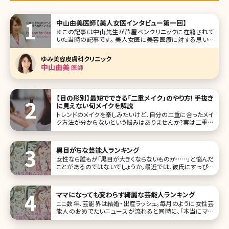
中山由美医師【美人女医インタビュー第一回】
※この記事は中山先生が芦屋ベンクリニックに在籍されて
いた当時の記事です。 美人女医に美容医療に対する思いを
掘り下げて聞く新シリーズです。美容整形、美肌、アンチエイ
ジング、脱毛など女性ならば興味がある分野の医療面での
ゆみ美容皮膚科クリニック
スペシャリスト、インタビューの第一回は兵庫県芦屋市の芦
中山由美
医師
屋ベンクリニック勤務の美容皮膚
【目の形別】最短でできる「二重メイク」のやり方! 手抜き
に見えない旬メイクを解説
トレンドのメイクを楽しみたいけど、自分の二重に合ったメイ
ク方法が分からないという悩みはありませんか?実は二重に
は種類があり、奥二重・末広二重・平行二重それぞれの魅力
を活かしたメイクのポイントがあります。自分の二重に合わ
せたメイクをおさえないと、雑誌のモデルのようなパッチリ可
黒目がちな芸能人ランキング
愛らしい目元をつくるはず
女性なら誰もが「黒目が大きくならないものか……」と悩んだ
ことがあるのではないでしょうか。最近では、彼氏にすっぴん
を見せるのと同じくらい、カラーコンタクトを取った目を見ら
れたくない女性が増えているそうです。 今回は、黒目が大きく
てうらやましい芸能人10名とあわせて、彼女たちをお手本に
ママになっても変わらず綺麗な芸能人ランキング
したメイクテクニ
ここ数年、芸能界は結婚・出産ラッシュ。毎月のように女性芸
能人のおめでたいニュースが流れると同時に、「本当にママ
になったの!?」と思わせるようなスタイルや以前と変わらない
美しさで舞い戻ってきたというニュースも多いですね。 そこで