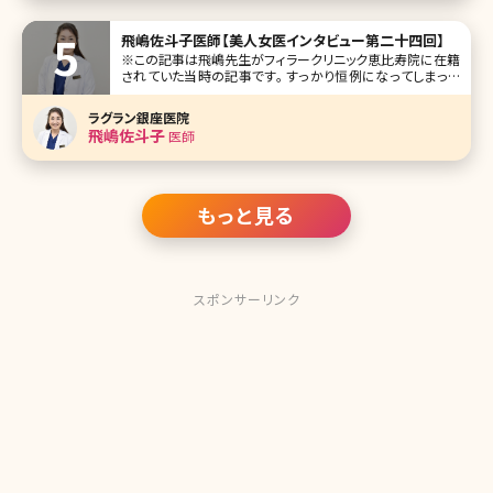
飛嶋佐斗子医師【美人女医インタビュー第二十四回】
※この記事は飛嶋先生がフィラークリニック恵比寿院に在籍
されていた当時の記事です。 すっかり恒例になってしまった
美人女医インタビュー、今回は東京・恵比寿にあるフィラーク
リニック恵比寿院院長の飛嶋佐斗子先生です。女医の魁（さ
ラグラン銀座医院
きがけ）とも言える飛島先生は、目元の二重術を始め、輪郭
飛嶋佐斗子
医師
の骨切り、フェイスリフト
もっと見る
スポンサーリンク