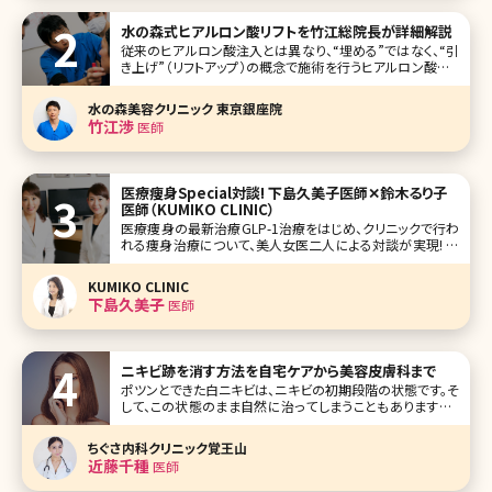
水の森式ヒアルロン酸リフトを竹江総院長が詳細解説
従来のヒアルロン酸注入とは異なり、“埋める”ではなく、“引
き上げ”（リフトアップ）の概念で施術を行うヒアルロン酸リフ
ト。現在テレビや雑誌でも取り上げられ、注目されています。
水の森美容外科総院長の竹江先生にヒアルロン酸リフトに
水の森美容クリニック 東京銀座院
ついて、他のエイジング治療との比較もまじえながら、わかり
竹江渉
医師
やすく解説していただ
医療痩身Special対談! 下島久美子医師✕鈴木るり子
医師（KUMIKO CLINIC）
医療痩身の最新治療GLP-1治療をはじめ、クリニックで行わ
れる痩身治療について、美人女医二人による対談が実現! 今
や痩身機器治療の要となるクールスカルプティングをいち早
く取り入れ、痩身治療全般に造詣が深い、東京都千代田区有
KUMIKO CLINIC
楽町にあるKUMIKO CLINICの下島久美子院長先生と鈴木る
下島久美子
医師
り子先生に最
ニキビ跡を消す方法を自宅ケアから美容皮膚科まで
ポツンとできた白ニキビは、ニキビの初期段階の状態です。そ
して、この状態のまま自然に治ってしまうこともありますが、
そのときの体調や外部からの刺激などにより、黒ニキビから
赤味を帯びた赤ニキビへと変化し、さらにその状態を放置し
ちぐさ内科クリニック覚王山
ていると化膿した黄ニキビへと変化します。 そして、状態が黄
近藤千種
医師
ニキビまで進行してし