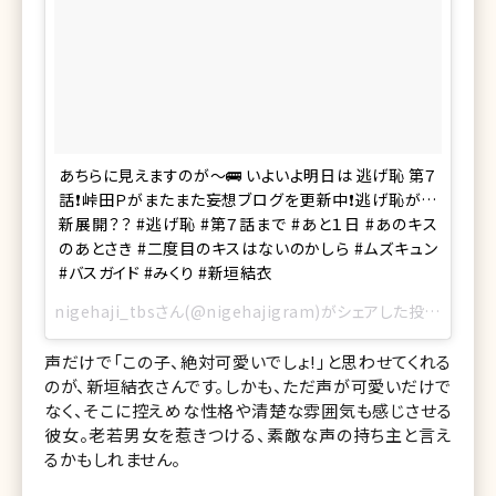
あちらに見えますのが～🚌 いよいよ明日は 逃げ恥 第７
話❗峠田Ｐがまたまた妄想ブログを更新中❗逃げ恥が…
新展開？？ #逃げ恥 #第７話まで #あと１日 #あのキス
のあとさき #二度目のキスはないのかしら #ムズキュン
#バスガイド #みくり #新垣結衣
nigehaji_tbsさん(@nigehajigram)がシェアした投稿 –
2016
声だけで「この子、絶対可愛いでしょ!」と思わせてくれる
のが、新垣結衣さんです。しかも、ただ声が可愛いだけで
なく、そこに控えめな性格や清楚な雰囲気も感じさせる
彼女。老若男女を惹きつける、素敵な声の持ち主と言え
るかもしれません。