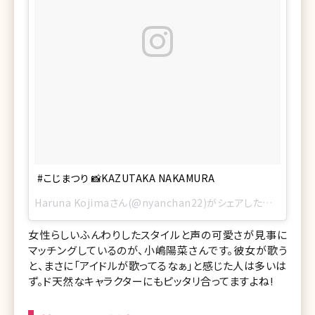
#こじまつり 📸KAZUTAKA NAKAMURA
Haruna Kojimaさん(@nyanchan22)がシェアした投稿 –
201
女性らしいふんわりしたスタイルと声の可愛さが見事に
マッチングしているのが、小嶋陽菜さんです。彼女が歌う
と、まさに「アイドルが歌ってるなぁ」と感じた人は多いは
ず。ド天然なキャラクターにもピッタリ合ってますよね!