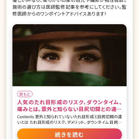
施術の選び方は医師監修記事を参考にしてください。監
修医師からのワンポイントアドバイスあります!
目もと
人気のたれ目形成のリスク、ダウンタイム、
痛みとは。意外と知らない目尻切開との違い
も解説
Contents 意外と知られていないたれ目形成と目尻切開の違
いとは たれ目形成のリスク、デメリット、ダウンタイム 目尻切
開のリスク、デメリット、ダウンタイム たれ目形成と併用すると
良い施術 まとめ 【監修医師からのワンポイント】たれ目形成
続きを読む
は当院でもよく行っている手術ですが、誰にでも似合うわけで