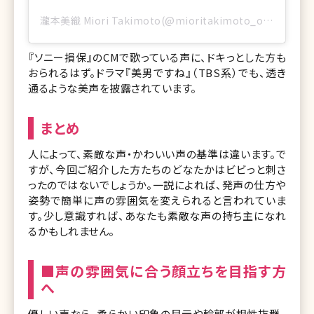
瀧本美織 Miori Takimoto(@mioritakimoto_official)がシェアした投稿
『ソニー損保』のCMで歌っている声に、ドキっとした方も
おられるはず。ドラマ『美男ですね』（TBS系）でも、透き
通るような美声を披露されています。
まとめ
人によって、素敵な声・かわいい声の基準は違います。で
すが、今回ご紹介した方たちのどなたかはビビっと刺さ
ったのではないでしょうか。一説によれば、発声の仕方や
姿勢で簡単に声の雰囲気を変えられると言われていま
す。少し意識すれば、あなたも素敵な声の持ち主になれ
るかもしれません。
■声の雰囲気に合う顔立ちを目指す方
へ
優しい声なら、柔らかい印象の目元や輪郭が相性抜群。