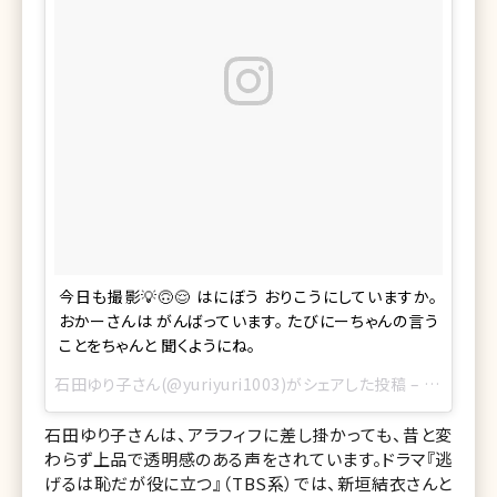
今日も撮影💡🙃😌 はにぼう おりこうにしていますか。
おかーさんは がんばっています。 たびにーちゃんの言う
ことをちゃんと 聞くようにね。
石田ゆり子さん(@yuriyuri1003)がシェアした投稿 –
2017 2月
石田ゆり子さんは、アラフィフに差し掛かっても、昔と変
わらず上品で透明感のある声をされています。ドラマ『逃
げるは恥だが役に立つ』（TBS系）では、新垣結衣さんと