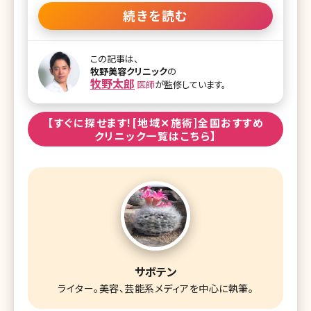
ランスを悪くするだけでなく、顔を大きく見せてしまう原因に
もなります。しかし骨の手術は大がかりでリスクが伴うことも
続きを読む
あり、なかなか手術に踏み切れないという方も多いのではな
いでしょうか。今回は頬骨削りの手術法やダウンタイム、リス
クなどについて説明していきます。 目次 1.頬骨削りの特徴と
この記事は、
手術法 1-1.頬骨削りの特徴とは 1-2.頬骨削りの手術法につ
牧野美容クリニック
の
いて 1-3.骨切り手術(アーチインフラクチャー法) 2.頬骨削り
牧野太郎
医師
が監修しています。
の術後経過やダウンタイムは? 2-1.術後経過について 2-2.術
後のダウンタイムは? 3.頬骨削りをするとたるむの? 4.頬骨削
りの失敗や副作用 5.頬骨削りで得られる効果やメリット 6.費
【すぐに探せます![地域✕施術]全国おすすめ
用はどれくらいかかるの? 7.まとめ 1
クリニック一覧はこちら】
サボテン
ライター。美容、芸能系メディアを中心に執筆。