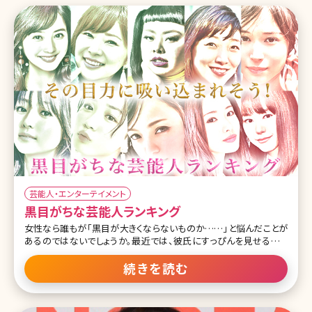
芸能人・エンターテイメント
黒目がちな芸能人ランキング
女性なら誰もが「黒目が大きくならないものか……」と悩んだことが
あるのではないでしょうか。最近では、彼氏にすっぴんを見せるのと
同じくらい、カラーコンタクトを取った目を見られたくない女性が増え
ているそうです。 今回は、黒目が大きくてうらやましい芸能人10名と
続きを読む
あわせて、彼女たちをお手本にしたメイクテクニックをまとめてみま
した。 第1位石原さとみ 最後までご覧いただきましてありがとうござ
いました🙇‍♂️🙏いつになったらお届け出来るのかとハラハラしていた時