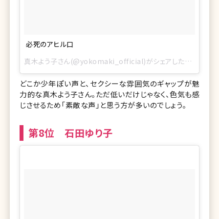
必死のアヒル口
真木よう子さん(@yokomaki_official)がシェアした投稿 –
201
どこか少年ぽい声と、セクシーな雰囲気のギャップが魅
力的な真木よう子さん。ただ低いだけじゃなく、色気も感
じさせるため「素敵な声」と思う方が多いのでしょう。
第8位 石田ゆり子