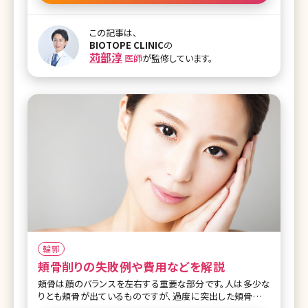
はありませんし、リスクも伴います。方法としても糸で縫合す
るだけの方法、皮膚切開をする方法、目の裏の粘膜側から切
この記事は、
開する方法など様々です。どのような目が似合うのか医師と
BIOTOPE CLINIC
の
よくシミュレーションして決めましょう。また、目尻切開も人気
苅部淳
医師
が監修しています。
の高い手術です。目の周りの骨格などを加味して幅を決めて
いきます。大きく目の横幅を変えたい場合は目尻靭帯移動術
を一緒にやると良い効果がでます。いずれにせよ、よく医師と
相談し、最適な方法を見つけてください。 日本人はその他の
輪郭
頬骨削りの失敗例や費用などを解説
頬骨は顔のバランスを左右する重要な部分です。人は多少な
りとも頬骨が出ているものですが、過度に突出した頬骨はバ