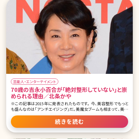
期もありましたが、無事最後まで放送出来たのも、皆さまのおかげで
す🤩皆さまからのコメントを見て励まされてきました😭本当にあり
がとうございました💊#アンサングシンデレラ
pic.twitter.com/hjRp9bE
芸能人・エンターテイメント
70歳の吉永小百合が「絶対整形していない」と崇
められる理由／北条かや
※この記事は2015年に発表されたものです。 今、美容整形でもっと
も盛んなのは「アンチエイジング」だ。美魔女ブームも相まって、美容
整形マーケットは中高年世代に熱い眼差しを向ける。そんな女性た
ちもおののく美しさを保っているのが、女優の吉永小百合（御年70）。
続きを読む
彼女のファンが「サユリスト」と呼ばれ、タモリをはじめ芸能界にも信
奉者が多いことは周知の事実だが、70歳にしてあの美を保つ秘訣は
一体、何なのか。あの容姿を維持するためには、多かれ少なかれ、な