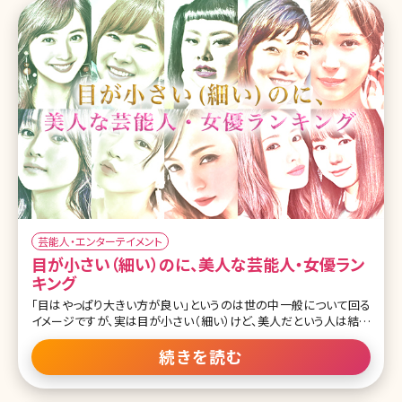
んらかの手を加える必要があるはずだが、吉永小百合からは一切
「整形疑惑」が出ない。今回はそんな彼女の、底知れぬ美しさについ
て考えてみる。 目次 「絶対整形していないと思う30歳以上の女性芸
能人」3位に吉永小百合 中村うさぎ氏が指摘した「吉永小百合は絶
対、整形してる」 「上品
芸能人・エンターテイメント
目が小さい（細い）のに、美人な芸能人・女優ラン
キング
「目はやっぱり大きい方が良い」というのは世の中一般について回る
イメージですが、実は目が小さい（細い）けど、美人だという人は結構
いるものです。むしろそのことが、よりその人を魅力的に見せること
も。 はっきりしすぎた印象の目元を小さめの優しい目元にするには
続きを読む
埋没法で奥二重にするという方法があります。また、目頭切開によっ
てきつくなった目元は蒙古ヒダ形成で癒し系の目元に戻すことも可
能です。二重の幅を狭くしたり、目尻の開きを狭くする施術が適応に