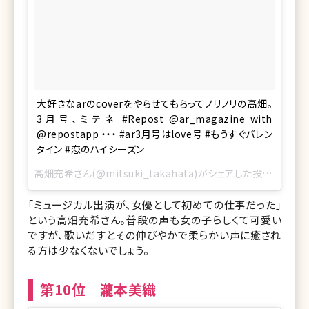
大好きなarのcoverをやらせてもらってノリノリの高畑。
3月号、ミテネ #Repost @ar_magazine with
@repostapp ・・・ #ar3月号はlove号 #もうすぐバレン
タイン #恋のハイシーズン
高畑充希さん(@mitsuki_takahata)がシェアした投稿 –
2017
「ミュージカル出演が、女優として初めての仕事だった」
という高畑充希さん。普段の声も女の子らしくて可愛い
ですが、歌いだすとその伸びやかで柔らかい声に癒され
る方は少なくないでしょう。
第10位 瀧本美織