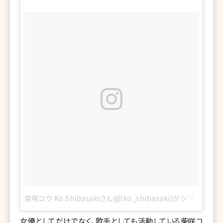
柴咲コウ Ko Shibasakiさん(@ko_shibasaki)がシェアした投稿
女優としてだけでなく、歌手としても活動している柴咲コ