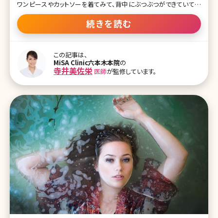
ワンピースやカットソーを着てみて、背中にぶつぶつができていて慌
ててしまった……そんな経験はありませんか?薄着の季節になると背
中は人目につきやすいものの普段、自分では目にすることが少なく、
続きを読む
お手入れ不足になりがちなパーツでもあります。ここで気になる背中
のぶつぶつの治し方について詳しく紹介していきましょう。 【監修医師
からのワンポイント】普段は見えないところだからこそ、お手入れに
この記事は、
気をつけたい背中。もし、ぶつぶつができてしまって色素沈着になって
MiSA Clinic六本木本院
の
しまうと、顔よりも治すのが大変です。1番のおすすめは予防するこ
寺井美佐栄
医師
が監修しています。
と。定期的にピーリングをしたり、光治療器をしたりして、菌が繁殖し
ない肌作りを心がけてあげると、ぶつぶつになってから慌てなくて済
みますし、コストも抑えられます。保険診療内で出来る外用薬と併用
して、定期的なお手入れが美肌を手に入れる