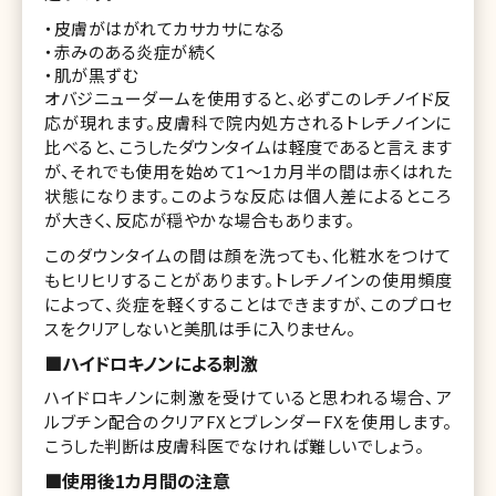
・皮膚がはがれてカサカサになる
・赤みのある炎症が続く
・肌が黒ずむ
オバジニューダームを使用すると、必ずこのレチノイド反
応が現れます。皮膚科で院内処方されるトレチノインに
比べると、こうしたダウンタイムは軽度であると言えます
が、それでも使用を始めて1～1カ月半の間は赤くはれた
状態になります。このような反応は個人差によるところ
が大きく、反応が穏やかな場合もあります。
このダウンタイムの間は顔を洗っても、化粧水をつけて
もヒリヒリすることがあります。トレチノインの使用頻度
によって、炎症を軽くすることはできますが、このプロセ
スをクリアしないと美肌は手に入りません。
■ハイドロキノンによる刺激
ハイドロキノンに刺激を受けていると思われる場合、ア
ルブチン配合のクリアFXとブレンダーFXを使用します。
こうした判断は皮膚科医でなければ難しいでしょう。
■使用後1カ月間の注意