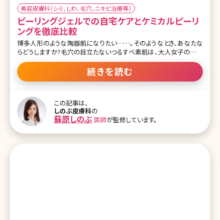
美容皮膚科（シミ、しわ、毛穴、ニキビ治療等）
ピーリングジェルでの自宅ケアとケミカルピーリ
ングを徹底比較
博多人形のような陶器肌になりたい……。そのようなとき、あなたな
らどうしますか?毛穴の目立たないつるすべ素肌は、大人女子の憧れ
ですよね。ところが、毛穴レスを目指すあまり、間違ったケアを行い続
けて肌トラブルに見舞われてしまったという女性があとを絶ちませ
続きを読む
ん。毛穴レスを目指す女性の心強い味方、それはピーリングケアです
が、これもまた、間違った方法で行ってしまうと肌トラブルの原因にな
りかねません。ピーリングケアには、美容皮膚科などで行うことので
この記事は、
きるケミカルピーリングやピーリングジェルによる自宅でのセルフケ
しのぶ皮膚科
の
ア、エステのゴマージュなどの方法があります。 もくじ 1.ケミカルピー
蘇原しのぶ
医師
が監修しています。
リングとは 1-1どんな症状に適しているの? 1-2ところで、副作用は心
配ない? 1-3ケミカルピーリングを行う間隔について 2.ケミカルピー
リングとピーリングジェル 2-1ピーリングを自宅で行