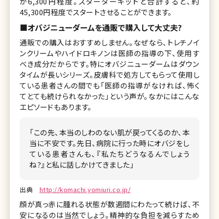
が6,300円程度。スターターキットと合計すると、約
45,300円程度でスタートさせることができます。
■オバジニューダームを通販で購入して大丈夫?
通販での購入はおすすめしません。なぜなら、トレチノイ
ンクリームやハイドロキノンは医師の指導の下、使用す
べき成分だからです。特にオバジニューダームはダウン
タイムが長いシリーズ。皮膚科で処方してもらって使用し
ている患者さんの間でも「医師の指導がなければ、怖く
てとても続けられなかった」という声が。なかにはこんな
エピソードもあります。
「この先、本当のしわのない肌が戻ってくるのか、本
当に不安です。先日、病院に行った時にオバジをし
ている患者さんも、『私たちどうなるんでしょう
ね?』と私に話しかけてきました」
出典
http://komachi.yomiuri.co.jp/
顔が真っ赤に腫れる状態が数週間にわたって続けば、不
安になるのは当然でしょう。精神的な負担を減らすため