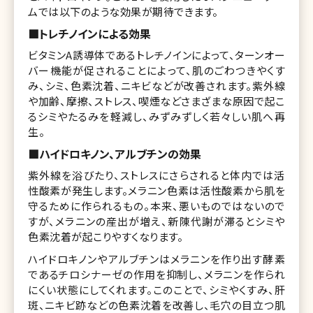
ムでは以下のような効果が期待できます。
■トレチノインによる効果
ビタミンA誘導体であるトレチノインによって、ターンオー
バー機能が促されることによって、肌のごわつきやくす
み、シミ、色素沈着、ニキビなどが改善されます。紫外線
や加齢、摩擦、ストレス、喫煙などさまざまな原因で起こ
るシミやたるみを軽減し、みずみずしく若々しい肌へ再
生。
■ハイドロキノン、アルブチンの効果
紫外線を浴びたり、ストレスにさらされると体内では活
性酸素が発生します。メラニン色素は活性酸素から肌を
守るために作られるもの。本来、悪いものではないので
すが、メラニンの産出が増え、新陳代謝が滞るとシミや
色素沈着が起こりやすくなります。
ハイドロキノンやアルブチンはメラニンを作り出す酵素
であるチロシナーゼの作用を抑制し、メラニンを作られ
にくい状態にしてくれます。このことで、シミやくすみ、肝
斑、ニキビ跡などの色素沈着を改善し、毛穴の目立つ肌