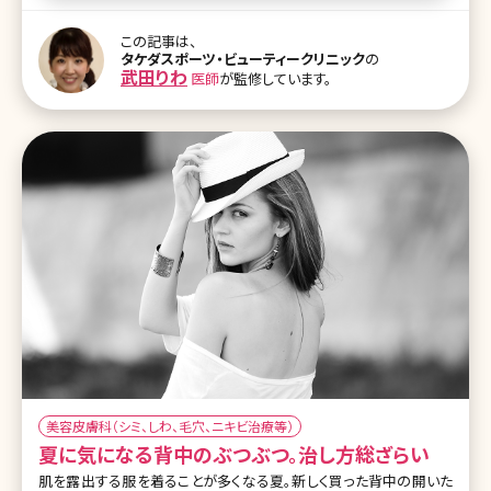
容皮膚科などクリニックでしか購入することはできません。日本国内
のクリニックで処方されるものはヘリオケア・ウルトラDが多く、30カ
この記事は、
プセル1カ月分が5,000～6,300円で処方されます。ただし、この価格
タケダスポーツ・ビューティークリニック
の
の他に初診料や再診料などがかかるところも多いので、事前に確認
武田りわ
医師
が監修しています。
してからクリニックに行くようにしましょう。 2-2.ヘリオケアを通販で
購入するなら アジア人向けに開発されたピュアホワイトラディアン
スに限って日本
美容皮膚科（シミ、しわ、毛穴、ニキビ治療等）
夏に気になる背中のぶつぶつ。治し方総ざらい
肌を露出する服を着ることが多くなる夏。新しく買った背中の開いた