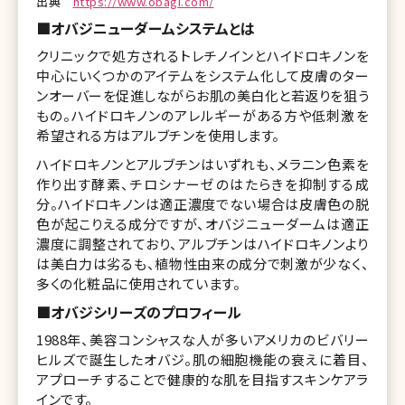
出典
https://www.obagi.com/
■オバジニューダームシステムとは
クリニックで処方されるトレチノインとハイドロキノンを
中心にいくつかのアイテムをシステム化して皮膚のター
ンオーバーを促進しながらお肌の美白化と若返りを狙う
もの。ハイドロキノンのアレルギーがある方や低刺激を
希望される方はアルブチンを使用します。
ハイドロキノンとアルブチンはいずれも、メラニン色素を
作り出す酵素、チロシナーゼのはたらきを抑制する成
分。ハイドロキノンは適正濃度でない場合は皮膚色の脱
色が起こりえる成分ですが、オバジニューダームは適正
濃度に調整されており、アルブチンはハイドロキノンより
は美白力は劣るも、植物性由来の成分で刺激が少なく、
多くの化粧品に使用されています。
■オバジシリーズのプロフィール
1988年、美容コンシャスな人が多いアメリカのビバリー
ヒルズで誕生したオバジ。肌の細胞機能の衰えに着目、
アプローチすることで健康的な肌を目指すスキンケアラ
インです。