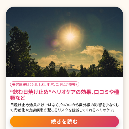
美容皮膚科（シミ、しわ、毛穴、ニキビ治療等）
“飲む日焼け止め”ヘリオケアの効果、口コミや種
類など
日焼け止め効果だけではなく、体の中から紫外線の影響を少なくし
て光老化や皮膚疾患が起こるリスクを低減してくれるヘリオケア。店
頭では販売されていませんが、どこで購入できるのでしょうか。価格と
合わせてチェックしていきましょう。 2-1.ヘリオケアを皮膚科で処方し
続きを読む
てもらう ヘリオケアやヘリオケア・ウルトラDは皮膚科や美容外科・美