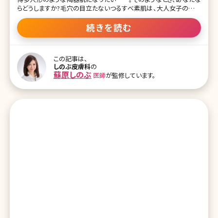
らどうしますか?毛穴の目立たないつるすべ素肌は、大人女子の憧れ
ですよね。ところが、毛穴レスを目指すあまり、間違ったケアを行い続
けて肌トラブルに見舞われてしまったという女性があとを絶ちませ
続きを読む
ん。毛穴レスを目指す女性の心強い味方、それはピーリングケアです
が、これもまた、間違った方法で行ってしまうと肌トラブルの原因にな
りかねません。ピーリングケアには、美容皮膚科などで行うことので
この記事は、
きるケミカルピーリングやピーリングジェルによる自宅でのセルフケ
しのぶ皮膚科
の
ア、エステのゴマージュなどの方法があります。 もくじ 1.ケミカルピー
蘇原しのぶ
医師
が監修しています。
リングとは 1-1どんな症状に適しているの? 1-2ところで、副作用は心
配ない? 1-3ケミカルピーリングを行う間隔について 2.ケミカルピー
リングとピーリングジェル 2-1ピーリングを自宅で行