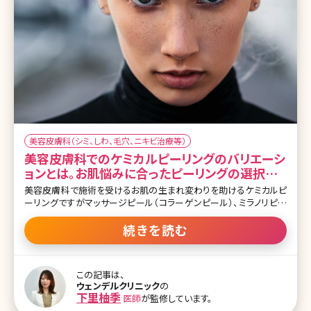
美容皮膚科（シミ、しわ、毛穴、ニキビ治療等）
美容皮膚科でのケミカルピーリングのバリエーシ
ョンとは。お肌悩みに合ったピーリングの選択と
ダーマペンとの親和性
美容皮膚科で施術を受けるお肌の生まれ変わりを助けるケミカルピ
ーリングですがマッサージピール（コラーゲンピール）、ミラノリピー
ル（バイオリピール）、リバースピール、ウーバーピールなど沢山の種
類があります。 それぞれどのような効果があり、どのような肌悩みの
続きを読む
改善が期待できるのかご存じですか?美容皮膚科で勤めている経験
を活かし、レーザーやダーマペンなど他の施術との相乗効果が高い
組み合わせについてもお話ししていきます。 【監修医師からのワンポ
この記事は、
イント】 ピーリングには様々な種類があり、さらに他の施術と組み合
ウェンデルクリニック
の
わせることもできるので、お肌のお悩みに合わせた施術が可能です。
下里柚季
医師
が監修しています。
1回でもピーリング効果を感じられますが、 肌質改善を実感するため