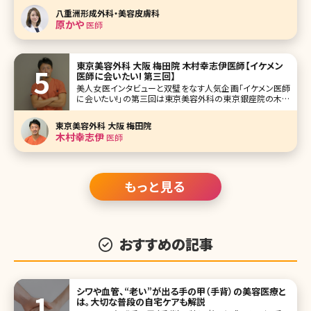
院長の原かや先生にお話を伺うシリーズ、後編です。かや先
八重洲形成外科・美容皮膚科
生の「美の秘訣」や、信頼できる美容外科の選び方など、内容
原かや
医師
盛りだくさんの後編、
東京美容外科 大阪 梅田院 木村幸志伊医師【イケメン
医師に会いたい! 第三回】
美人女医インタビューと双璧をなす人気企画「イケメン医師
に会いたい!」の第三回は東京美容外科の東京銀座院の木村
幸志伊(きむら こうし)院長です（現在、大阪梅田院にて勤
務）。 筋トレが趣味なだけあり、外見は精悍という言葉がよく
東京美容外科 大阪 梅田院
似合います。 形成外科を基礎とされ、得意とされている輪郭
木村幸志伊
医師
形成術に関する箇所
もっと見る
おすすめの記事
シワや血管、“老い”が出る手の甲（手背）の美容医療と
は。大切な普段の自宅ケアも解説