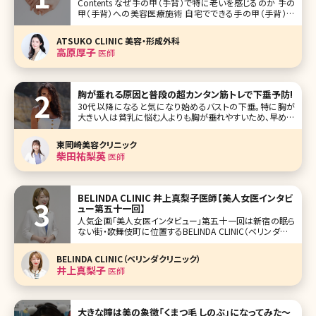
Contents なぜ手の甲（手背）で特に老いを感じるのか 手の
甲（手背）への美容医療施術 自宅でできる手の甲（手背）の
ケア まとめ よく、芸能人で顔はとても若々しく綺麗なのに、体
のパーツで老いを感じるなんてことありませんか?よく言われ
ATSUKO CLINIC 美容・形成外科
るパーツとしては首と手の甲が挙げられます
高原厚子
医師
胸が垂れる原因と普段の超カンタン筋トレで下垂予防!
30代以降になると気になり始めるバストの下垂。特に胸が
大きい人は貧乳に悩む人よりも胸が垂れやすいため、早めに
胸が垂れるのを防ぐケアを始める必要があると言われてい
ます。ここでバストがなぜ垂れてくるのか、その原因とバスト
東岡崎美容クリニック
の下垂を防ぐ方法について、簡単な筋トレからクリニックでの
柴田祐梨英
医師
治療まで考えてみましょう。
BELINDA CLINIC 井上真梨子医師【美人女医インタビ
ュー第五十一回】
人気企画「美人女医インタビュー」第五十一回は新宿の眠ら
ない街・歌舞伎町に位置するBELINDA CLINIC（ベリンダクリ
ニック）の井上真梨子（いのうえ まりこ）医師です。 美容外科
メニューが豊富なBELINDA CLINIC。外科系クリニックで院長
BELINDA CLINIC（ベリンダクリニック）
=女性医師自身がメインで施術を対応するクリニ
井上真梨子
医師
大きな瞳は美の象徴「くまつ毛 しのぶ」になってみた〜