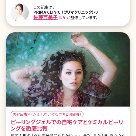
医師からのワンポイント】 ケミカルピーリングは比較的手軽で効果
この記事は、
的な治療の一つですが、やり過ぎるとお肌のバリア機能が下がり肌ト
PRIMA CLINIC （プリマクリニック）
の
ラブルの原因となることもありますので、医療機関できちんと診察を
佐藤亜美子
医師
が監修しています。
受け、治療回数や頻度を守って治療を行うことで、安全に美肌治療を
すすめてくださいね。 目次 1.ケミカルピーリングってどんな施術? 1-
1.ケミカルピーリングとは 1-2.ケミカルピーリングで改善できる肌ト
ラ
美容皮膚科（シミ、しわ、毛穴、ニキビ治療等）
ピーリングジェルでの自宅ケアとケミカルピーリ
ングを徹底比較
博多人形のような陶器肌になりたい……。そのようなとき、あなたな