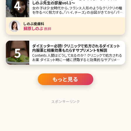
しのぶ先生の部屋vol.1〜
女の子は少女時代から、フランス人形のようなクリクリの瞳
を作るべく努力する。「ハイ、チーズ」の合図がきてから「パチ
リ」とシャッターの音が切れるまで、眉毛を釣り上げ、目を見
開く。 これが老化のはじまりなのだ。 ひたいにシワを作り続
しのぶ皮膚科
けている。オリ刻ませたシワは目を開かなくてもしっかりとそ
蘇原しのぶ
医師
こに
ダイエッター必読! クリニックで処方されるダイエット
内服薬と相乗効果もたらすサプリメントを解説
Contents 人間はどうして太るのか? クリニックで処方される
お薬 ダイエット時に一緒に摂取すると効果的なサプリメント
おわりに ふと鏡を見ると、ぽっこりでたお腹、ムチムチな二の
腕や足などが目につくことはありませんか?数年前に比べて
全体的に体に
もっと見る
スポンサーリンク