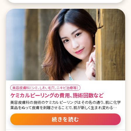
には、定期的に複数回の施術をおすすめします。 市販品と美容皮膚
科で受けられるピーリングの違いとは そもそも薬局やデパートで売
っている市販のピ
美容皮膚科（シミ、しわ、毛穴、ニキビ治療等）
ケミカルピーリングの費用、施術回数など
美容皮膚科の施術のケミカルピーリングはその名の通り、肌に化学
薬品をぬって皮膚を剥離させることで、肌が新しく生まれ変わる機能
を促進させ、トラブルを改善する方法です。最近は家庭でできるケミカ
ルピーリングのキットも販売されていますが、そもそもケミカルピーリ
続きを読む
ングとはどんな薬剤を使用しているのでしょうか?どんな肌トラブルに
適応なのかや医師の見解についても詳しく説明していきます! 【監修