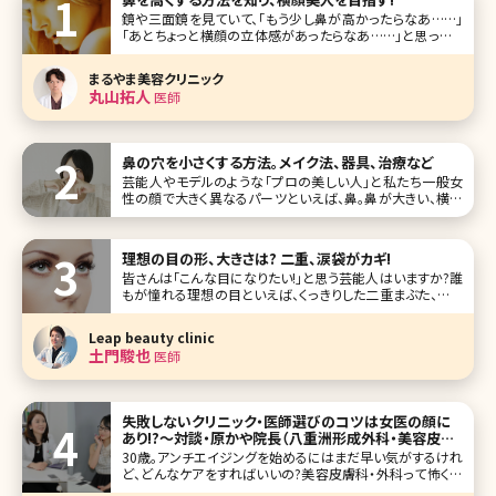
鏡や三面鏡を見ていて、「もう少し鼻が高かったらなあ……」
「あとちょっと横顔の立体感があったらなあ……」と思ったこ
とはありませんか? 普段、あまり自分では意識することのな
い横顔でも周りの人からは意外に見られているもの。美しい
まるやま美容クリニック
横顔の象徴といえば、スッと鼻筋の通った高い鼻です。フラッ
丸山拓人
医師
トな顔立ちが
鼻の穴を小さくする方法。メイク法、器具、治療など
芸能人やモデルのような「プロの美しい人」と私たち一般女
性の顔で大きく異なるパーツといえば、鼻。鼻が大きい、横に
広がっている、低い……などいろいろな悩みがあると思いま
すが、意外に多いのが鼻の穴を小さくしたいという悩みです。
「正面を向いたとき鼻の穴が見えるのがイヤ」「笑うと鼻が横
理想の目の形、大きさは? 二重、涙袋がカギ!
に広がって鼻の穴が強調さ
皆さんは「こんな目になりたい!」と思う芸能人はいますか?誰
もが憧れる理想の目といえば、くっきりした二重まぶた、目と
目の間隔、涙袋、瞳の大きさ……など、いろいろな条件があり
ます。 ここでは理想の目の条件を挙げながら、いま人気の目
Leap beauty clinic
を持つ芸能人を紹介していきます。また、理想の目に近づけ
土門駿也
医師
るための美容クリ
失敗しないクリニック・医師選びのコツは女医の顔に
あり!?〜対談・原かや院長（八重洲形成外科・美容皮膚
科）✕北条かや
30歳。アンチエイジングを始めるにはまだ早い気がするけれ
ど、どんなケアをすればいいの?美容皮膚科・外科って怖くな
い？そんな疑問を解決すべく、八重洲形成外科、美容皮膚科