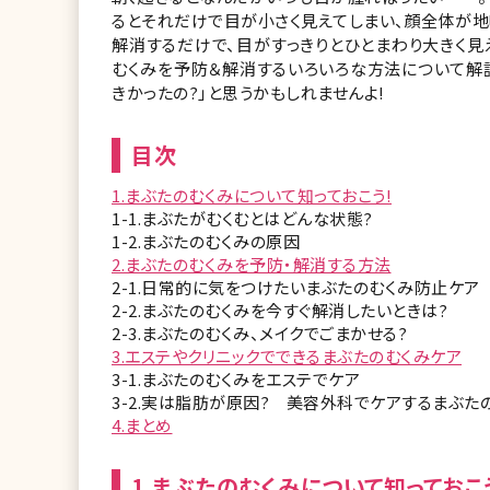
るとそれだけで目が小さく見えてしまい、顔全体が地
解消するだけで、目がすっきりとひとまわり大きく見
むくみを予防＆解消するいろいろな方法について解
きかったの?」と思うかもしれませんよ!
目次
1.まぶたのむくみについて知っておこう!
1-1.まぶたがむくむとはどんな状態?
1-2.まぶたのむくみの原因
2.まぶたのむくみを予防・解消する方法
2-1.日常的に気をつけたいまぶたのむくみ防止ケア
2-2.まぶたのむくみを今すぐ解消したいときは?
2-3.まぶたのむくみ、メイクでごまかせる?
3.エステやクリニックでできるまぶたのむくみケア
3-1.まぶたのむくみをエステでケア
3-2.実は脂肪が原因? 美容外科でケアするまぶた
4.まとめ
1.まぶたのむくみについて知っておこ