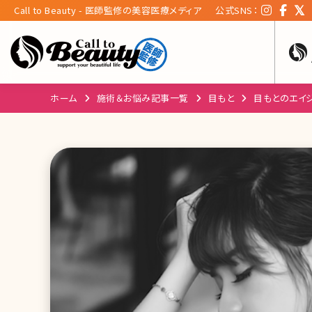
Call to Beauty - 医師監修の美容医療メディア
公式SNS：
ホーム
施術＆お悩み記事一覧
目もと
目もとのエイ