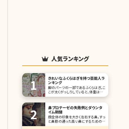
人気ランキング
きれいなふくらはぎを持つ芸能人ラ
ンキング
脚のパーツの一部であるふくらはぎ。こ
こが太くがっしりしていると、体重は軽く
ても「下半身デブ」と見られるおそれや
全体のバランスがなんとなく悪くなって
しまいます。その他にも、ふくらはぎとい
鼻プロテーゼの失敗例とダウンタ
えば浮腫みやすい部分でもあるので、
イム期間
美脚を目指す方ならいつも気にしてい
顔全体の印象を大きく左右する鼻。すっ
たいところです。 今回は美しく細いだけ
と鼻筋の通った高い鼻にするための一
では
番確実な方法は鼻プロテーゼを挿入