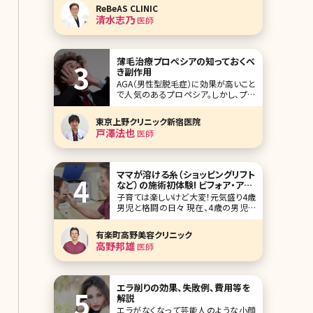
する手術です。セレブやモデルの間でも
ReBeAS CLINIC
実は鼻プロテーゼを入れている人が多
清水志乃
医師
いよう。しかし、同時に鼻プロテーゼは
美容整形手術の中でもトラブルが多く、
将来的なメンテナンスが必要と言われ
る難易度の高い手術でも
薄毛治療プロペシアの知っておくべ
き副作用
AGA（男性型脱毛症）に効果が高いこと
で人気のあるプロペシア。しかし、プロ
ペシアにも副作用がありました。いった
いどんな副作用があり、どんなことに
東京上野クリニック新宿医院
気を付ける必要があるのでしょうか?詳
戸澤法也
医師
しくご紹介していきます。 プロペシアっ
てこんな薬 プロペシアはAGA（男性型
脱毛症）の治療薬（錠剤）で、プロペ
ママが溶ける糸（ショッピングリフト
など）の施術初体験! ビフォア・アフ
ター症例写真つき／有楽町高野美
子育ては楽しいけど大変！元気盛り4歳
容クリニック
男児と格闘の日々 現在、4歳の男児を
子育て中の山本（33歳）と申します。息
子は今年4月から幼稚園に通う活発な
有楽町高野美容クリニック
男の子です。息子が幼稚園に通ってい
高野邦雄
医師
る間、広告関係のパートタイマーとして
勤務しています。 今まで息子と外出す
る時は家を出るまでが戦いの毎日でし
た
エラ削りの効果、失敗例、費用等を
解説
エラがなくなって芸能人のような小顔