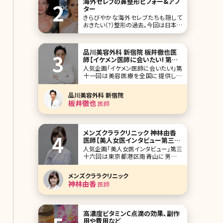
海外セレブの鼻整形ビフォー&アフ
ター
きらびやかな海外セレブたちも隠して
おきたい（?）整形の過去。今回は日本で
も人気の高い8名の海外セレブにスポ
ットを当ててみました。その特徴はいず
れも「鼻」。欧米特有の彫りの深い顔立
品川美容外科 新宿院 板井徹也医
ちのセレブたちは、少しばかり存在感
師【イケメン医師に会いたい! 第十
のある鼻が気になるようで、整形とい
一回】
人気企画「イケメン医師に会いたい!」第
えばとにもかくにも「鼻」なんです。 ジェ
十一回は美容医療を全国に提供し続
ニファー
けて31年、品川美容外科新宿院院長の
板井徹也（いたいてつや）先生です。 俳
品川美容外科 新宿院
優の玉木宏さんを彷彿とさせる爽やか
板井徹也
医師
な笑顔と落ち着いた優しい語り口調が
印象的です。もともとは救急医としての
経歴をもち、同期の医師からの誘いで
美容医療に
メンズクララクリニック 神林由香
医師【美人女医インタビュー第三十
六回】
人気企画「美人女医インタビュー」第三
十六回は東京都港区南青山に男性メ
インの美容クリニックとして「メンズク
ララクリニック」を開院された神林由香
メンズクララクリニック
（かんばやしゆか）先生です。 テーマは
神林由香
医師
ずばりナチュラル美容医療。先生のこれ
までの美容皮膚科医としての経験か
ら、すべての理想を具現化したのが、
「メンズクララク
高濃度ビタミンC点滴の効果、副作
用や費用など