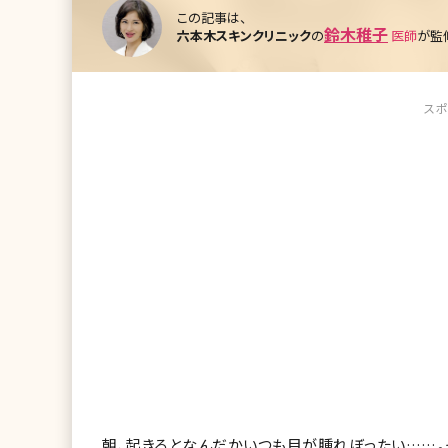
この記事は、
鈴木稚子
六本木スキンクリニック
の
医師
が監
スポ
朝、起きるとなんだかいつも目が腫れぼったい……。