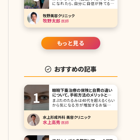
になれたら、自分に自信が持てるの
に……そんな風に思ったことはありま
せんか?エラが張っているとそれだけで
牧野美容クリニック
顔が大きく見え、全体的にゴツゴツとし
牧野太郎
医師
た印象を与えてしまいます。でも、でき
ればエラを削りたいけれど、骨に手を
加える勇気が出ないという方も多いで
しょう。今回はそんな方
もっと見る
おすすめの記事
眼瞼下垂治療の保険と自費の違い
について。手術方法のメリットとデ
メリットも
まぶたのたるみは40代を超えるくらい
から気になる方が増加するお悩みで
す。目の周りは皮膚も薄く繊細な部分
のため、くすみなどのお悩みをよくお聞
水上形成外科 美容クリニック
きしますが、その中でも特に目が開け
水上高秀
医師
づらくなってきた、目元がたるんでとて
も老けて見えるとのお悩みがとても多
いです。 特に40代からだんだんとまぶ
たが重くなった