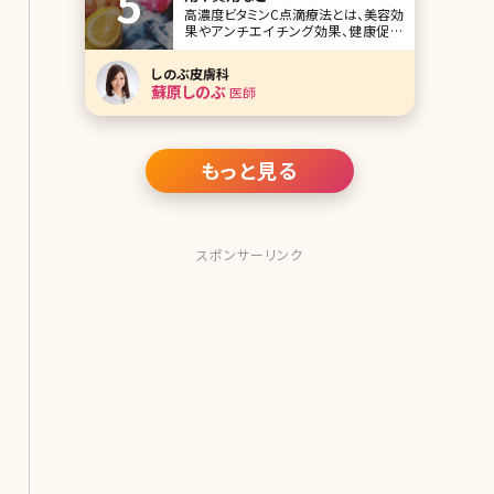
高濃度ビタミンC点滴療法とは、美容効
果やアンチエイチング効果、健康促進
効果のあるビタミンCを点滴により補う
美容方法です。ビタミンCは体内で作り
しのぶ皮膚科
出すことができない栄養素なので、高
蘇原しのぶ
医師
い濃度の状態で補うと効果があるとい
われています。今回は、気になる高濃度
もっと見る
スポンサーリンク