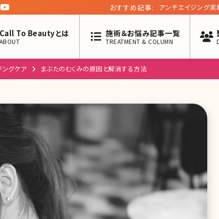
おすすめ記事:
自由が丘ロジエクリ
第二十一回】
Call To Beautyとは
施術＆お悩み記事一覧
ABOUT
TREATMENT & COLUMN
ジングケア
まぶたのむくみの原因と解消する方法