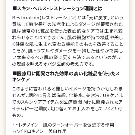
■スキン・ヘルス・レストレーション理論とは
Restoration(レストレーション)とは「元に戻す」という
意味。加齢や長年の光老化によるダメージが蓄積された
肌は通常の化粧品を使った表面的なケアでは生まれ変
わらせることはできません。肌の細胞が持つ機能や美し
く健康な肌に生まれ変わる機能そのものを改善すること
こそが、肌トラブルやダメージを一掃した健やかで美し
い本来あるべき肌の姿に戻す方法であるというのが、こ
の理論を唱えるオバジ医師の考え方です。
■医療用に開発された効果の高い化粧品を使ったス
キンケア
このように言われると難しいイメージを持つかもしれま
せんが、端的に言えば洗顔、化粧水、美容液、UVケアま
でのスキンケアアイテムを医療機関向けに開発されたア
イテムに一定期間、切り替えてお手入れをしていくという
もの。
・トレチノイン 肌のターンオーバーを促進する作用
・ハイドロキノン 美白作用