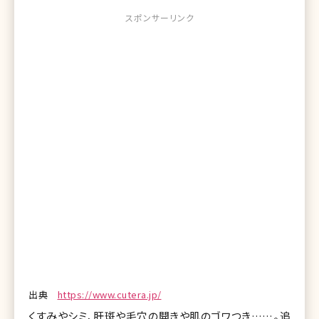
スポンサーリンク
出典
https://www.cutera.jp/
くすみやシミ、肝斑や毛穴の開きや肌のゴワつき……。追