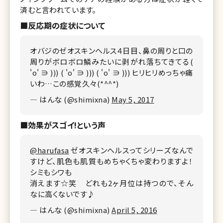
済むと言われています。
■反応期の症状について
オバジのゼオスキンヘルス４日目、鼻の周りと口の
周りがボロボロ鱗みたいに剥がれ落ちてきてる(
'o' ∋ ))) ( 'o' ∋ ))) ( 'o' ∋ ))) ヒリヒリめっちゃ痛
いわ…この感覚久々(*^^*)
— はんな (@shimixna)
May 5, 2017
■効果がスゴイ!という声
@harufasa
ゼオスキンヘルスってシリーズなんで
すけど、肌色も肌質もめちゃくちゃ変わりますよ！
シミもシワも
消えます☆笑 どれも2ヶ月位は持つので、そん
なに高くないです♪
— はんな (@shimixna)
April 5, 2016