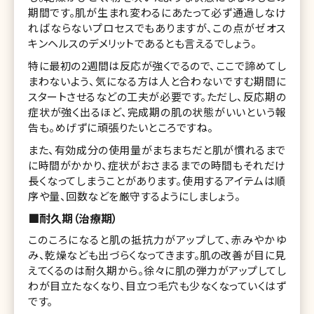
期間です。肌が生まれ変わるにあたって必ず通過しなけ
ればならないプロセスでもありますが、この点がゼオス
キンヘルスのデメリットであるとも言えるでしょう。
特に最初の2週間は反応が強くでるので、ここで諦めてし
まわないよう、気になる方は人と合わないですむ期間に
スタートさせるなどの工夫が必要です。ただし、反応期の
症状が強く出るほど、完成期の肌の状態がいいという報
告も。めげずに頑張りたいところですね。
また、有効成分の使用量がまちまちだと肌が慣れるまで
に時間がかかり、症状がおさまるまでの時間もそれだけ
長くなってしまうことがあります。使用するアイテムは順
序や量、回数などを厳守するようにしましょう。
■耐久期（治療期）
このころになると肌の抵抗力がアップして、赤みやかゆ
み、乾燥なども出づらくなってきます。肌の改善が目に見
えてくるのは耐久期から。徐々に肌の弾力がアップしてし
わが目立たなくなり、目立つ毛穴も少なくなっていくはず
です。