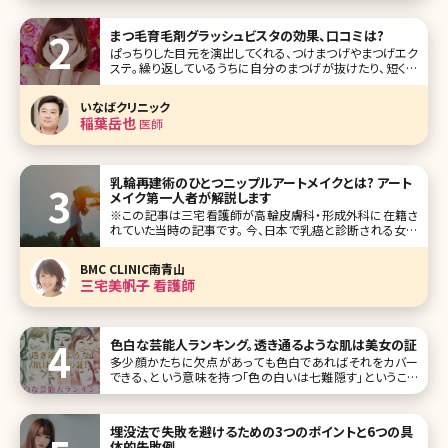
まつ毛育毛剤グラッシュビスタの効果、口コミは?
ぱっちりした目元を演出してくれる、つけまつげやまつげエク
ステ。繰り返しているうちに自分のまつげが抜けたり、短くな
ってしまったりする人が多いのではないでしょうか。そんなま
つげのダメージに悩む人から人気が高いのがグラッシュビス
いなばクリニック
タ。グラッ
稲葉岳也
医師
乳輪再建術のひとつニップルアートメイクとは? アート
メイク第一人者が解説します
※この記事は三宅看護師が高輪皮膚科・形成外科に在籍さ
れていた当時の記事です。 今、日本で乳癌と診断される女性
は、1年間に4万人にのぼっています。 多種多様な治療法の
一つに乳房切除があります。 癌発生個所により乳頭・乳輪を
BMC CLINIC南青山
残せる場合もありますが、乳頭・乳輪ともに切除しなくてはい
三宅美帆子 看護師
け
色白な芸能人ランキング。透き通るような肌は美女の証
多少顔かたちに欠点があっても色白であればそれをカバー
できる、という意味を持つ「色の白いは七難隠す」ということ
わざがあります。女性はメイクや髪型などでだいぶ雰囲気が
変わりますが、色白という点においては小細工出できる限度
はしれていて、基本的なケアやもともと持っている肌質が大
埋没法で失敗を避けるための3つのポイントと6つの具
切です。 今回は、欠点さえも
体的失敗例