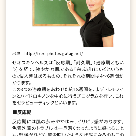
出典 http://free-photos.gatag.net/
ゼオスキンヘルスは「反応期」「耐久期」（治療期ともい
う）を経て、健やかな肌である「完成期」にいくというも
の。個人差はあるものの、それぞれの期間は4～6週間か
かります。
この3つの治療期をあわせた約18週間を、まずトレチノイ
ンとハイドロキノンを中心に行うプログラムを行い、これ
をセラピューティックといいます。
■反応期
反応期には肌の赤みやかゆみ、ピリピリ感があります。
色素沈着のトラブルは一旦濃くなったように感じること
も。乾燥がひどく、粉を吹いたような状態になるのもこの