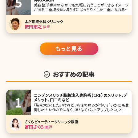
美容整形手術のなかでも気軽に行うことができるイメージ
がある二重埋没法。切らずにぱっちりとした二重になれる魔
法のような方法と考えられがちですが、実は二重埋没法で思
うような二重にならなかったいうケースも少なくありません。
よだ形成外科クリニック
ここで二重埋没法の失敗例を挙げながら、失敗しないために
依田拓之
医師
覚えておきたいことについて詳し
もっと見る
おすすめの記事
コンデンスリッチ脂肪注入豊胸術（CRF）のメリット、デ
メリット、口コミなど
「胸を大きくしたいけれど、術後の痛みが怖い」「いかにも豊
胸した!というのではなく、ほどよくバストアップしたい」という
人から注目を集めているのが、コンデンスリッチ豊胸術です。
見た目や手触りが自然、ダウンタイムが短いなど、さまざまな
さくらビューティークリニック銀座
メリットがあると言われているコンデンスリッチ豊胸がどんな
富田さくら
医師
方法なのか、デメ