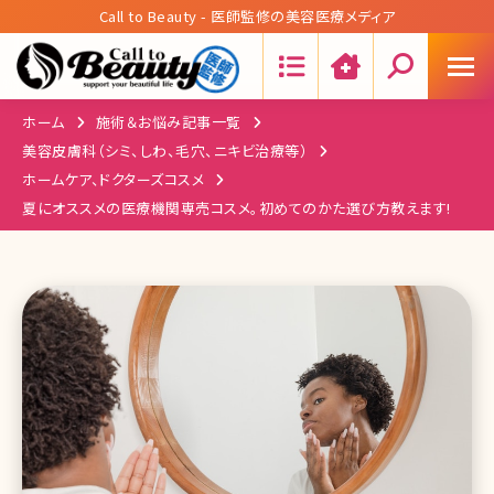
Call to Beauty - 医師監修の美容医療メディア
Search:
ホーム
施術＆お悩み記事一覧
美容皮膚科（シミ、しわ、毛穴、ニキビ治療等）
ホームケア、ドクターズコスメ
夏にオススメの医療機関専売コスメ。初めてのかた選び方教えます!