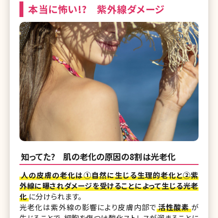
本当に怖い!? 紫外線ダメージ
知ってた? 肌の老化の原因の8割は光老化
人の皮膚の老化は①自然に生じる生理的老化と②紫
外線に曝されダメージを受けることによって生じる光老
化
に分けられます。
光老化は紫外線の影響により皮膚内部で
活性酸素
が
生じることで、細胞を傷つけ酸化ストレスが溜まることに