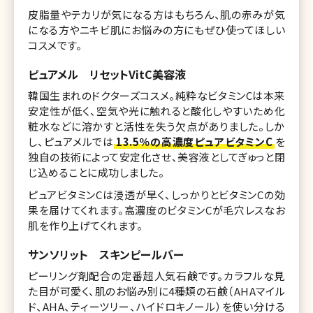
皮脂量やテカリが気になる方はもちろん、肌の赤みが気
になる方やニキビ肌にお悩みの方にもぜひ使ってほしい
コスメです。
ピュアメル リセットVitC美容液
韓国生まれのドクターズコスメ。純粋なビタミンCは本来
安定性が低く、空気や光に触れると酸化しやすいため化
粧水などに溶かすと活性を失う欠点がありました。しか
し、ピュアメルでは
13.5％の高濃度ピュアビタミンC
を
独自の技術によって安定化させ、美容液としてぎゅっと閉
じ込めることに成功しました。
ピュアビタミンCは浸透が早く、しっかりとビタミンCの効
果を届けてくれます。高濃度のビタミンCが毛穴レスなお
肌を作り上げてくれます。
サンソリット スキンピールバー
ピーリング剤配合の定番超人気石鹸です。カラフルな見
た目が可愛く、肌のお悩み別に4種類の石鹸（AHAマイル
ド、AHA、ティーツリー、ハイドロキノール）を使い分ける