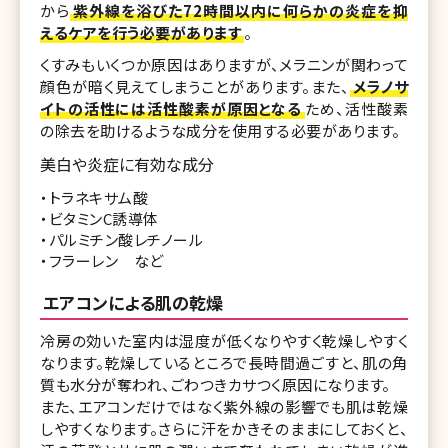
から
紫外線を浴びた72時間以内に何らかの炎症を抑
えるケアを行う必要があります
。
くすみもいくつか原因はありますが、メラニンが関わって
顔色が暗く見えてしまうことがあります。また、
メラノサ
イトの活性には活性酸素が原因となる
ため、活性酸素
の除去を助けるような成分を使用する必要があります。
美白や炎症に有効な成分
・トラネキサム酸
・ビタミンC誘導体
・パルミチン酸レチノール
・フラーレン など
エアコンによる肌の乾燥
冷房の効いた室内は湿度が低くなりやすく乾燥しやすく
なります。乾燥しているところで長時間過ごすと、肌の角
質も水分が奪われ、ごわつきカサつく原因になります。
また、エアコンだけではなく紫外線の影響でも肌は乾燥
しやすくなります。さらに汗をかきそのままにしておくと、