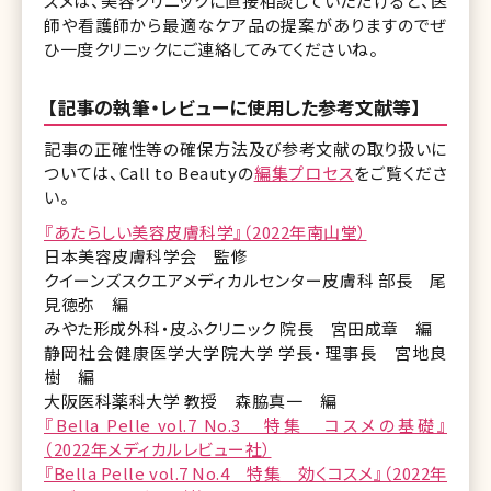
スメは、美容クリニックに直接相談していただけると、医
師や看護師から最適なケア品の提案がありますのでぜ
ひ一度クリニックにご連絡してみてくださいね。
【記事の執筆・レビューに使用した参考文献等】
記事の正確性等の確保方法及び参考文献の取り扱いに
ついては、Call to Beautyの
編集プロセス
をご覧くださ
い。
『あたらしい美容皮膚科学』（2022年南山堂）
日本美容皮膚科学会 監修
クイーンズスクエアメディカルセンター皮膚科 部長 尾
見徳弥 編
みやた形成外科・皮ふクリニック 院長 宮田成章 編
静岡社会健康医学大学院大学 学長・理事長 宮地良
樹 編
大阪医科薬科大学 教授 森脇真一 編
『Bella Pelle vol.7 No.3 特集 コスメの基礎』
（2022年メディカルレビュー社）
『Bella Pelle vol.7 No.4 特集 効くコスメ』（2022年