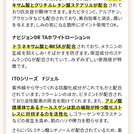
キサム酸とグリチルレチン酸ステアリルが配合
されて
おり抗炎症が期待できます。またビタミンC、アルブチン、
プラセンタなども配合されており、美白効果と消炎、潤い
を与えます。しみの気になる箇所にポイント使用でOK。
ナビジョンDR TAホワイトローションn
トラネキサム酸と4MSKが配合
されており、メラニンの
生成を抑えしみ・そばかすを防ぎます。保湿成分のステ
ムランDGが配合されていて、みずみずしい使用感が特
徴です。
ITOシリーズ Fジェル
紫外線から守ってくれる抗酸化成分がこれでもかと配合
されています。フラーレンのほか、ビタミンEが配合され
ており活性酸素の除去を助けてくれます。また、
アミノ酸
誘導体であるナールスゲンは肌の細胞が持つ酸化スト
レスに対抗する力を活性化
しコラーゲンやエラスチン
などの産生を高め、肌のハリや弾力を甦らせます。
さらにパルミチン酸レチノールが配合されているため、紫