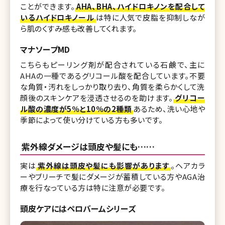
ことができます。
AHA、BHA、ハイドロキノンを配合して
いるハイドロキノール
は特に人気で皮脂を抑制しなが
ら肌のくすみ感も改善してくれます。
マナソープMD
こちらもピーリング剤が配合されている石鹸で、主に
AHAの一種であるグリコール酸を配合しています。不要
な角質・汚れをしっかり取り去り、角質を柔らかくして洗
顔後のスキンケアを浸透させるのを助けます。
グリコー
ル酸の濃度が5％と10％の2種類
あるため、洗い心地や
季節によって使い分けている方も多いです。
紫外線ダメージは頭皮や髪にも……
実は
紫外線は頭皮や髪にも影響があります
。ヘアカラ
ーやブリーチで髪にダメージが蓄積している方やAGA治
療を行なっている方は特に注意が必要です。
頭皮ケアにはペロバームシリーズ