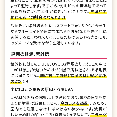
よって進行します。ですから、例え10代の若年層であって
も紫外線によって老化が進むということです。
生理的老
化と光老化の割合はなんと2:8!
ちなみに、紫外線の他にもスマートフォンやPCから発生
するブルーライトや光に含まれる赤外線なども光老化に
関係すると言われています。私たちはあらゆる光から肌
のダメージを受けながら生活しています。
諸悪の根源、紫外線
紫外線にはUVA、UVB、UVCの3種類あります。この中で
UVCは波長が短いためオゾン層で跳ね返されほぼ地表
には届きません。
肌に対して問題となるのはUVAとUVB
の2つ
です。
主にしわ、たるみの原因となるUVA
UVAは紫外線の90%以上を占めており、曇りの日でもあ
まり照射量は減衰しません。
窓ガラスを透過
するため、
室内でも注意しなければいけない紫外線です。波長が
長いため肌の深いところ（真皮層）まで届いて、
コラーゲ