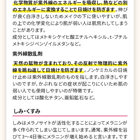
化学物質が紫外線のエネルギーを吸収し、熱などの別
のエネルギーに変換することで日焼けを防ぎます
。伸び
が良く白浮きしないためメイクの下に使いやすいが、肌
の上での化学変化により肌が弱い人は肌荒れしてしまう
ことがあります。
成分としてはメトキシケイヒ酸エチルヘキシル、t-ブチル
メトキシジベンゾイルメタンなど。
紫外線散乱剤
天然の鉱物が含まれており、その反射で物理的に紫外
線を跳ね返して日焼けを防ぎます
。ノンケミカルの日焼
け止めは紫外線散乱剤のものを指します。白浮きしやす
いのですが、かぶれなどの症状が起こりにくいため肌の
弱い人でも使用しやすいのが特徴です。
成分としては酸化チタン、亜鉛鉱石など。
しみ・くすみ
しみはメラノサイトが活性化することによってメラニンが
多く作られてしまい生じてしまいます。通常、紫外線を浴
びて3〜4日後にメラニンが増え始めると言います。です