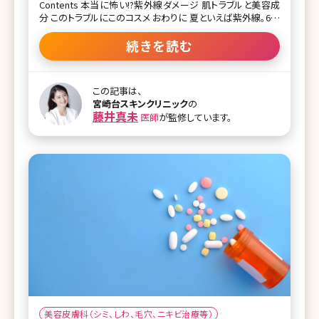
Contents 本当に怖い!?紫外線ダメージ 肌トラブルと美容成
分 このトラブルにこのコスメ おわりに 夏といえば紫外線。6〜
8月は一年で一番紫外線が降り注ぐ時期です。紫外線によって
さまざまな肌トラブルが起こってしまう可能性があります。 ・
続きを読む
日焼けによる肌のヒリヒリ ・日焼けからシミになってしまう恐
怖 ・肌のくすみ感 他にも夏特有のトラブルでは ・エアコンに
よる肌の乾燥 ・皮脂やテカリ これらのお悩みを少しでも自宅
この記事は、
ケアで抑えていきたい!そんな時できるだけしっかりと効果を
宮崎台スキンクリニック
の
出すために、医療機関で販売されているコスメを使用してみ
藤井真未
医師
が監修しています。
ようかなと考える方が最近では増えています。 でも、数多くあ
る医療専売コスメの中から、どのコスメが自分に合っている
のかわからないという声も多く聞きます。 今回は夏の肌トラブ
ルについてとトラブル別に効果的なコスメをいくつかチ
美容皮膚科（シミ、しわ、毛穴、ニキビ治療等）