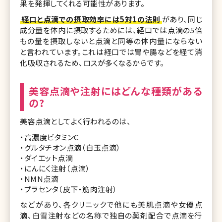
果を発揮してくれる可能性があります。
経口と点滴での摂取効率には5対1の法則
があり、同じ
成分量を体内に摂取するためには、経口では点滴の5倍
もの量を摂取しないと点滴と同等の体内量にならない
と言われています。これは経口では胃や腸などを経て消
化吸収されるため、ロスが多くなるからです。
美容点滴や注射にはどんな種類がある
の?
美容点滴としてよく行われるのは、
・高濃度ビタミンC
・グルタチオン点滴（白玉点滴）
・ダイエット点滴
・にんにく注射（点滴）
・NMN点滴
・プラセンタ（皮下・筋肉注射）
などがあり、各クリニックで他にも美肌点滴や女優点
滴、白雪注射などの名称で独自の薬剤配合で点滴を行