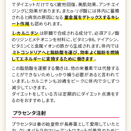
でダイエットだけでなく疲労回復、美肌効果、アンチエイ
ジングに効果があります。またα-リポ酸には体内に蓄積
されると病気の原因になる
重金属をデトックスするキレ
ート作用
も認められます。
L-カルニチン
は肝臓で合成される成分で、必須アミノ酸
のリジンとメテオニンを材料に、ビタミンB6、ナイアシン、
ビタミンCと金属イオンの鉄から生成されます。体内では
ミトコンドリアへと脂肪酸を運び、効率よく脂肪を燃焼
してエネルギーに変換するために働きます
。
この脂肪酸を運搬する働きは、他の栄養素では代替する
ことができないためしっかり補う必要があると言われて
います。L-カルニチンも20歳をピークに体内で少しずつ
減少していきます。
ダイエットをしている方は定期的にダイエット点滴をす
るのをおすすめします。
プラセンタ注射
プラセンタは秦の始皇帝が長寿薬として愛用していたと
か、クレオパトラやマリーアントワネットが美容のために