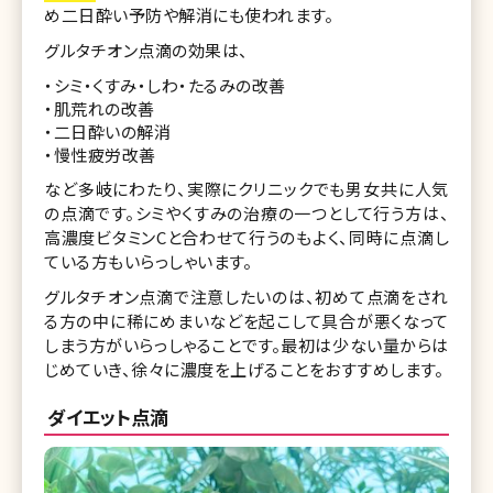
め二日酔い予防や解消にも使われます。
グルタチオン点滴の効果は、
・シミ・くすみ・しわ・たるみの改善
・肌荒れの改善
・二日酔いの解消
・慢性疲労改善
など多岐にわたり、実際にクリニックでも男女共に人気
の点滴です。シミやくすみの治療の一つとして行う方は、
高濃度ビタミンCと合わせて行うのもよく、同時に点滴し
ている方もいらっしゃいます。
グルタチオン点滴で注意したいのは、初めて点滴をされ
る方の中に稀にめまいなどを起こして具合が悪くなって
しまう方がいらっしゃることです。最初は少ない量からは
じめていき、徐々に濃度を上げることをおすすめします。
ダイエット点滴