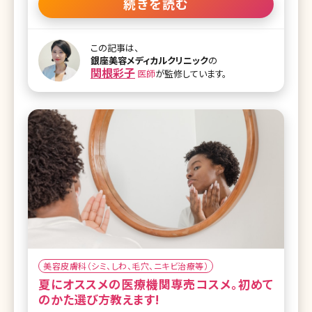
たことが不可能になる苦痛、衰えていくことへの恐怖など、エ
続きを読む
イジング＝老化に対して若返りの治療をアンチエイジング治
療といいます。 現代ではハイフや糸リフトなど多様なアンチエ
イジング施術だけでなく、さらにバックエイジングという細胞
この記事は、
からの若返りに注目が集まっています。ただ見た目が若返る
銀座美容メディカルクリニック
の
というアンチエイジングではなく、細胞からの若返りがクロー
関根彩子
医師
が監修しています。
ズアップされることが多く、点滴やサプリメントで欠乏している
ビタミンや成長因子などを取り入れるということが美容医療
では一般的になってきました。 その中でも特にバックエイジン
グができる薬剤として注目されているのがNMNです。成長因
子やサイトカイ
美容皮膚科（シミ、しわ、毛穴、ニキビ治療等）
夏にオススメの医療機関専売コスメ。初めて
のかた選び方教えます!