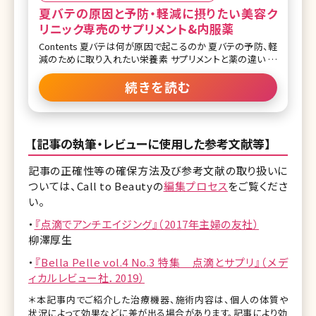
夏バテの原因と予防・軽減に摂りたい美容ク
リニック専売のサプリメント&内服薬
Contents 夏バテは何が原因で起こるのか 夏バテの予防、軽
減のために取り入れたい栄養素 サプリメントと薬の違い 毎
年の夏の厳しい暑さに見舞われて、夏バテになってしまうとい
う方も多いのではないでしょうか? フェーン現象という言葉も
続きを読む
よく聞くようになり、世界的にも毎年気温が上がっているよう
です。日本でも8〜9月の気温はいずれの地方でも近年のほう
が高いところが多く、昔の気温を思い出しても、毎年高くなっ
ていく傾向にあると予測されています。今後もまだまだ暑い日
【記事の執筆・レビューに使用した参考文献等】
が続くため、今回は夏バテを予防、軽減するようなサプリメン
トについて紹介していきたいと思います! 夏バテは何が原因で
記事の正確性等の確保方法及び参考文献の取り扱いに
起こるのか どんな症状があると夏バテ? 暑さによって以下の
ついては、Call to Beautyの
編集プロセス
をご覧くださ
ような症状が現れることがあり、これらを夏バテと呼んでいま
す。 ・全身の疲労感
い。
・
『点滴でアンチエイジング』（2017年主婦の友社）
柳澤厚生
・
『Bella Pelle vol.4 No.3 特集 点滴とサプリ』（メデ
ィカルレビュー社．2019）
＊本記事内でご紹介した治療機器、施術内容は、個人の体質や
状況によって効果などに差が出る場合があります。記事により効