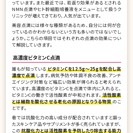
っています。また最近では、若返り効果があるとされる
NMN点滴やヒト幹細胞培養液をメニューとして扱うク
リニックが増えてきており、人気が出ています。
美容点滴には様々な種類があるため、自分には何が合
っているのかわからないという方も多いのではないでし
ょうか。こちらの項目ではそれぞれの点滴の効果につい
て解説していきます。
高濃度ビタミンC点滴
誰もが知っている
ビタミンCを12.5g〜25gを配合し高
濃度で点滴
します。病気予防や体調不良の改善、アンチ
エイジング対策など幅広い効果が得られると考えられ
ています。高濃度のビタミンCを点滴で体内に入れると、
ビタミンCの働きで活性酸素が中和されます。
活性酸素
とは細胞を酸化させる老化の原因となりうる物質
のこ
とです。
巷では抗酸化力の高い成分が配合されていますと謳っ
たスキンケア品やサプリメントが多く売られていますが、
この
抗酸化力とは活性酸素を予防したり除去する能力