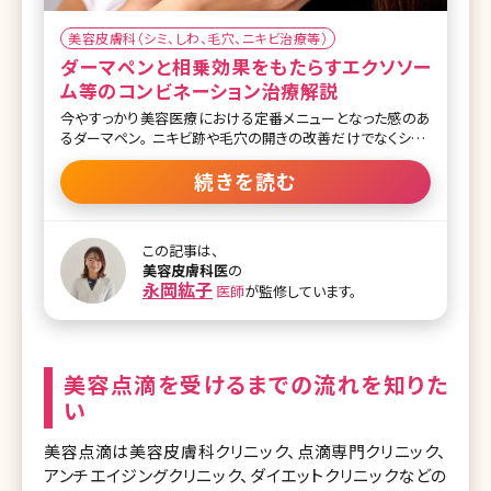
美容皮膚科（シミ、しわ、毛穴、ニキビ治療等）
ダーマペンと相乗効果をもたらすエクソソー
ム等のコンビネーション治療解説
今やすっかり美容医療における定番メニューとなった感のあ
るダーマペン。 ニキビ跡や毛穴の開きの改善だけでなくシミ・
くすみ、小じわの改善など美肌治療として汎用性があること
から様々なスキントラブルの改善治療として多くの方が受け
続きを読む
られています。 本記事ではダーマペンのをお伝えした上で、近
年選択肢が広がってきたダーマペンのコンビネーション治療
の特徴や料金相場などを解説します。 どの施術を組み合わせ
この記事は、
れば自分に最も適しているかを迷われている方の一助にな
美容皮膚科医
の
れば幸いです。 【監修医師からのワンポイント】 毛穴、肌質改
永岡紘子
医師
が監修しています。
善、ニキビ跡に対して薬剤を併用することで肌に合ったものや
相乗効果が期待されます。どの薬剤が適しているか医師と相
談しましょう。また、施術後の炎症後色素沈着を抑えるための
保湿や日焼け止めなどの遮光は必須です。 ダーマペンとは
https:/
美容点滴を受けるまでの流れを知りた
い
美容点滴は美容皮膚科クリニック、点滴専門クリニック、
アンチエイジングクリニック、ダイエットクリニックなどの