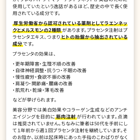
使用していたという逸話があるほど、歴史の中で長く使
用されている成分です。
厚生労働省から認可されている薬剤としてラエンネッ
クとメルスモンの2種類
があります。プラセンタ注射はプ
ラセンタエキス、つまり
ヒトの胎盤から抽出されている
成分
です。
プラセンタの効果は、
・更年期障害・生理不順の改善
・自律神経調整・抗うつ・不眠の改善
・慢性疲労・食欲不振の改善
・肩凝り・関節痛・腰痛の改善
・肌荒れ・乾燥・薄毛改善
などが挙げられます。
美容分野では美白効果やコラーゲン生成などのアンチ
エイジングを目的に
筋肉注射
が行われています。点滴
は推奨されていません。ちなみに筆者は50代を手前にし
て１年前から週１回プラセンタ注射を継続しています。そ
のお陰か、以前は起床時にあった手指のこわばりがなく