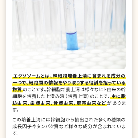
エクソソームとは、幹細胞培養上清に含まれる成分の
一つで、細胞間の情報をやり取りする役割を担っている
物質
のことです。幹細胞培養上清は様々なヒト由来の幹
細胞を培養した上澄み液（培養上清）のことで、
主に脂
肪由来、歯髄由来、骨髄由来、臍帯由来など
がありま
す。
この培養上清には幹細胞から抽出された多くの種類の
成長因子やタンパク質など様々な成分が含まれていま
す。