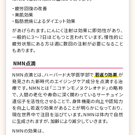
・疲労回復の改善
・美肌効果
・脂肪燃焼によるダイエット効果
があげられます。にんにく注射は効果に即効性があり、
一般的に３～7日ほどもつと言われています。慢性的に
疲労状態にある方は週に数回の注射が必要になること
もあります。
NMN点滴
NMN点滴とは、ハーバード大学医学部で
若返り効果
が
発見された新時代のエイジングケア成分を点滴する治
療です。NMNとは「ニコチンモノヌクレオチド」の略称
で、人間の老化や寿命に深く関わっているサーチュイン
遺伝子を活性化させることで、身体機能の向上や認知力
を向上し若返り効果があることが明らかになっており、
現在世界中で注目を浴びています。NMNは体内で自然
に生成されますが、加齢により減少していきます。
NMNの効果は、