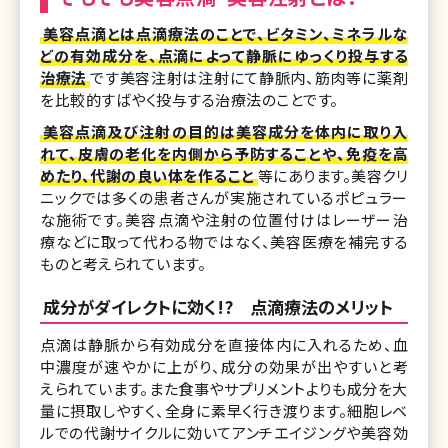
美容点滴とは点滴療法のことで、ビタミン、ミネラルな
どの有効成分を、点滴によって静脈にゆっくり投与する
治療法
です美容注射は注射にて静脈内、筋肉等に薬剤
を比較的すばやく投与する治療法のことです。
美容点滴及び注射の目的は美容成分を体内に取り入
れて、皮膚の老化を内側から予防することや、免疫を高
めたり、代謝の良い体を作ること
等にあります。美容クリ
ニックでは多くの患者さんが実施されているポピュラー
な施術です。美容点滴や注射の位置付けはレーザー治
療などに取って代わる物ではなく、美容医療を補完する
ものと考えられています。
成分がダイレクトに効く!? 点滴療法のメリット
点滴は静脈から有効成分を直接体内に入れるため、血
中濃度が速やかに上がり、成分の効果が出やすいと考
えられています。また食事やサプリメントよりも成分を大
量に摂取しやすく、全身に素早く行き渡ります。細胞レベ
ルでの代謝サイクルに効いてアンチエイジングや美容効