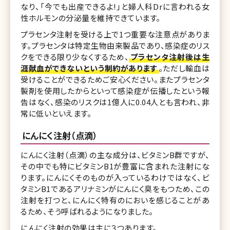
なり、「今でも出産できるよ!」と婦人科Drに言われる女
性ホルモンの分泌量を維持できています。
プラセンタ注射を受ける上で1つ重要な注意点がありま
す。プラセンタは特定生物由来製品であり、感染症のリス
クをできる限り少なくするため、
プラセンタ注射後は生
涯献血ができないという制約があります
。ただし輸血は
受けることができるためご安心ください。またプラセンタ
製剤を使用したからといって感染症が伝播したという報
告はなく、感染のリスクは1億人に0.04人とも言われ、非
常に低いといえます。
にんにく注射（点滴）
にんにく注射（点滴）の主な成分は、ビタミンB群ですが、
その中でも特にビタミンB1が豊富に含まれた注射にな
ります。にんにくそのものが入っているわけではなく、ビ
タミンB1であるアリナミンがにんにく臭をもつため、この
注射を打つと、にんにく特有のにおいを感じることがあ
るため、そう呼ばれるようになりました。
にんにく注射の効果は主に３つあります。