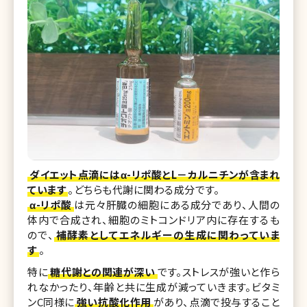
ダイエット点滴にはα-リポ酸とL－カルニチンが含まれ
ています
。どちらも代謝に関わる成分です。
α-リポ酸
は元々肝臓の細胞にある成分であり、人間の
体内で合成され、細胞のミトコンドリア内に存在するも
ので、
補酵素としてエネルギーの生成に関わっていま
す
。
特に
糖代謝との関連が深い
です。ストレスが強いと作ら
れなかったり、年齢と共に生成が減っていきます。ビタミ
ンC同様に
強い抗酸化作用
があり、点滴で投与すること