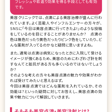
フレッシュや若返り効果を得る手段としても有効
です。
美容クリニックでは、点滴による美容治療が盛んに行わ
れています。よく芸能人やインフルエンサーの方々が、
SNSに「今日は美容点滴に行ってきたよ!」のような投稿
をしているのを目にすることがありませんか? 点滴の
色は無色だったり黄色だったりピンク色をしていたり、ど
んな薬剤が入ってるのかなと疑問に思いますよね。
また、通常は点滴は病気になったときに入院して受ける
イメージが強くあるため、美容のためにわざわざ針を刺
すなんてと抵抗がある方も多くいるのではないでしょう
か?
そのような考えの方々も美容点滴の魅力や効果がわか
れば受けてみたいと思えるはず。
今回は美容点滴ではどんな薬剤を入れているか、その
効能は?といった疑問に対してお答えし、美容点滴の効
果や魅力について解説していきます。
そもそも美容点滴・美容注射とは?