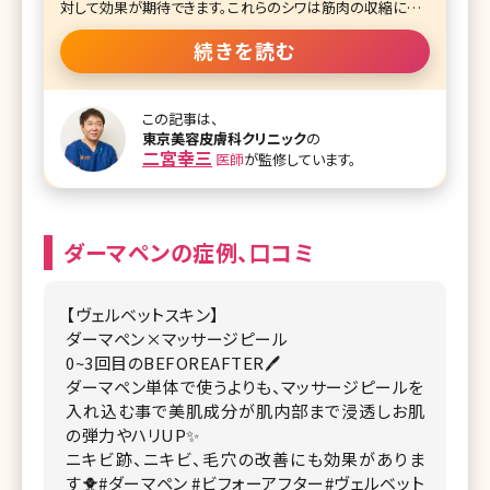
対して効果が期待できます。これらのシワは筋肉の収縮によっ
ておこります。ボツリヌス菌の筋肉の動きを抑制する作用を利
用してシワができるのを防ぐ施術です。
続きを読む
また、ボトックス注射は筋肉が肥大している場合はエラに注
入し、物を噛むときに使う咬筋をゆるめることで小顔効果が
この記事は、
期待できます。
東京美容皮膚科クリニック
の
二宮幸三
医師
が監修しています。
ダーマペンの症例、口コミ
【ヴェルベットスキン】
ダーマペン×マッサージピール
0~3回目のBEFOREAFTER🖊️
ダーマペン単体で使うよりも、マッサージピールを
入れ込む事で美肌成分が肌内部まで浸透しお肌
の弾力やハリUP✨
ニキビ跡、ニキビ、毛穴の改善にも効果がありま
す🐥
#ダーマペン
#ビフォーアフター
#ヴェルベット