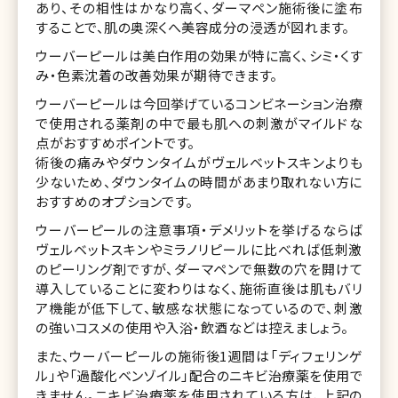
あり、その相性はかなり高く、ダーマペン施術後に塗布
することで、肌の奥深くへ美容成分の浸透が図れます。
ウーバーピールは美白作用の効果が特に高く、シミ・くす
み・色素沈着の改善効果が期待できます。
ウーバーピールは今回挙げているコンビネーション治療
で使用される薬剤の中で最も肌への刺激がマイルドな
点がおすすめポイントです。
術後の痛みやダウンタイムがヴェルベットスキンよりも
少ないため、ダウンタイムの時間があまり取れない方に
おすすめのオプションです。
ウーバーピールの注意事項・デメリットを挙げるならば
ヴェルベットスキンやミラノリピールに比べれば低刺激
のピーリング剤ですが、ダーマペンで無数の穴を開けて
導入していることに変わりはなく、施術直後は肌もバリ
ア機能が低下して、敏感な状態になっているので、刺激
の強いコスメの使用や入浴・飲酒などは控えましょう。
また、ウーバーピールの施術後1週間は「ディフェリンゲ
ル」や「過酸化ベンゾイル」配合のニキビ治療薬を使用で
きません。ニキビ治療薬を使用されている方は、上記の