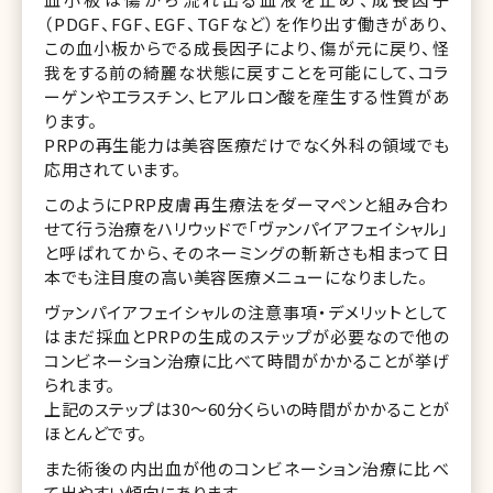
（PDGF、FGF、EGF、TGFなど）を作り出す働きがあり、
この血小板からでる成長因子により、傷が元に戻り、怪
我をする前の綺麗な状態に戻すことを可能にして、コラ
ーゲンやエラスチン、ヒアルロン酸を産生する性質があ
ります。
PRPの再生能力は美容医療だけでなく外科の領域でも
応用されています。
このようにPRP皮膚再生療法をダーマペンと組み合わ
せて行う治療をハリウッドで「ヴァンパイアフェイシャル」
と呼ばれてから、そのネーミングの斬新さも相まって日
本でも注目度の高い美容医療メニューになりました。
ヴァンパイアフェイシャルの注意事項・デメリットとして
はまだ採血とPRPの生成のステップが必要なので他の
コンビネーション治療に比べて時間がかかることが挙げ
られます。
上記のステップは30〜60分くらいの時間がかかることが
ほとんどです。
また術後の内出血が他のコンビネーション治療に比べ
て出やすい傾向にあります。