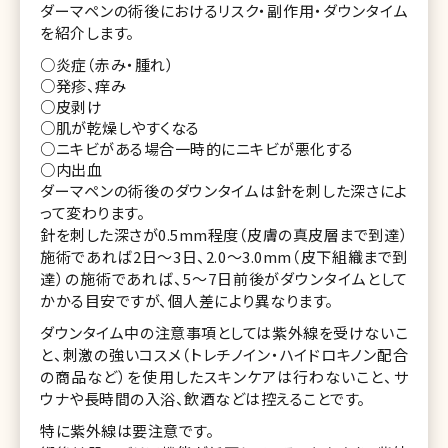
ダーマペンの術後におけるリスク・副作用・ダウンタイム
を紹介します。
○炎症（赤み・腫れ）
○発疹、痒み
○皮剥け
○肌が乾燥しやすくなる
○ニキビがある場合一時的にニキビが悪化する
○内出血
ダーマペンの術後のダウンタイムは針を刺した深さによ
って変わります。
針を刺した深さが0.5mm程度（皮膚の真皮層まで到達）
施術であれば2日〜3日、2.0〜3.0mm（皮下組織まで到
達）の施術であれば、5〜7日前後がダウンタイムとして
かかる目安ですが、個人差により異なります。
ダウンタイム中の注意事項としては紫外線を受けないこ
と、刺激の強いコスメ（トレチノイン・ハイドロキノン配合
の商品など）を使用したスキンケアは行わないこと、サ
ウナや長時間の入浴、飲酒などは控えることです。
特に紫外線は要注意です。