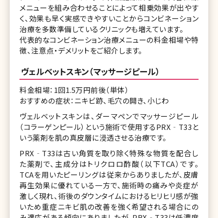
メニューを組み合わせることによって相乗効果が出やす
く、効果も早く実感できやすいことからコンビネーション
治療を多数準備しているクリニックも増えています。
代表的なコンビネーション治療メニューの料金相場や特
徴、注意点・デメリットをご紹介します。
ヴェルベットスキン（マッサージピール）
料金相場：1回1.5万円前後（単体）
おすすめの症状：ニキビ跡、毛穴の開き、小じわ
ヴェルベットスキンは、ダーマペンでマッサージピール
（コラーゲンピール）という施術で使用するPRX‐T33と
いう薬剤を肌の真皮層に浸透させる治療です。
PRX‐T33は古い角質を取り除く特殊な物質を配合し
た薬剤で、主成分はトリクロロ酢酸（以下TCA）です。
TCAを用いたピーリングは従来からありましたが、皮膚
再生効果に優れている一方で、施術時の痛みや炎症が
激しく現れ、術後のダウンタイムにおけるヒリヒリ感が強
いため重症ニキビ肌の改善を強く希望される場合にの
み適応がある傾向にありましたが、PRX‐T33は低濃度