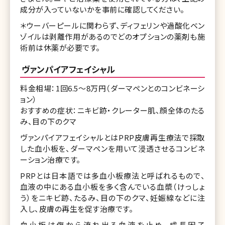
成分が入っていないかを事前に確認してください。
＊ウーバーピールに関わらず、ディフェリンや過酸化ベン
ゾイルは剥離作用があるのでどのオプションの薬剤も施
術前は休薬が必要です。
ヴァンパイアフェイシャル
料金相場：1回6.5～8万円（ダーマペンとのコンビネーシ
ョン）
おすすめの症状：ニキビ跡・クレーター肌、顔全体のたる
み、目の下のクマ
ヴァンパイアフェイシャルとはPRP皮膚再生療法で採取
した血小板を、ダーマペンを用いて浸透させるコンビネ
ーション治療です。
PRPとは日本語では多血小板療法と呼ばれるもので、
血液の中にある血小板を多く含んでいる血漿（けっしょ
う）をニキビ跡、たるみ、目の下のクマ、妊娠線などに注
入し、皮膚の再生を促す治療です。
血小板は傷から流れ出る血液を止め、成長因子