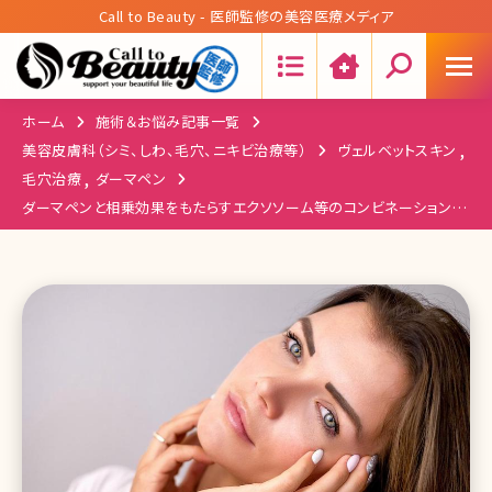
Call to Beauty - 医師監修の美容医療メディア
Search:
ホーム
施術＆お悩み記事一覧
,
美容皮膚科（シミ、しわ、毛穴、ニキビ治療等）
ヴェルベットスキン
,
毛穴治療
ダーマペン
ダーマペンと相乗効果をもたらすエクソソーム等のコンビネーション治
療解説