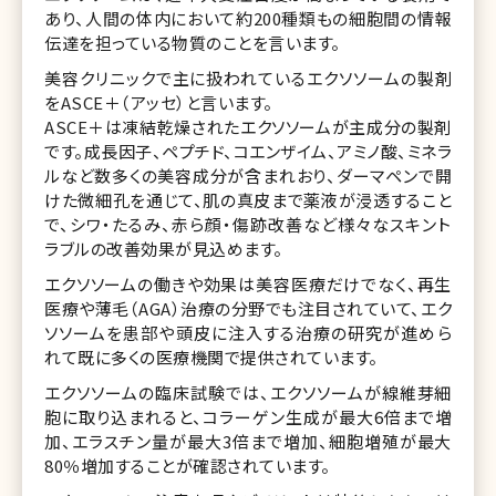
あり、人間の体内において約200種類もの細胞間の情報
伝達を担っている物質のことを言います。
美容クリニックで主に扱われているエクソソームの製剤
をASCE＋（アッセ）と言います。
ASCE＋は凍結乾燥されたエクソソームが主成分の製剤
です。成長因子、ペプチド、コエンザイム、アミノ酸、ミネラ
ルなど数多くの美容成分が含まれおり、ダーマペンで開
けた微細孔を通じて、肌の真皮まで薬液が浸透すること
で、シワ・たるみ、赤ら顔・傷跡改善など様々なスキント
ラブルの改善効果が見込めます。
エクソソームの働きや効果は美容医療だけでなく、再生
医療や薄毛（AGA）治療の分野でも注目されていて、エク
ソソームを患部や頭皮に注入する治療の研究が進めら
れて既に多くの医療機関で提供されています。
エクソソームの臨床試験では、エクソソームが線維芽細
胞に取り込まれると、コラーゲン生成が最大6倍まで増
加、エラスチン量が最大3倍まで増加、細胞増殖が最大
80％増加することが確認されています。