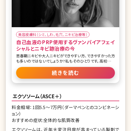
美容皮膚科（シミ、しわ、毛穴、ニキビ治療等）
自己血液のPRP使用するヴァンパイアフェイ
シャルとニキビ跡治療の今
思春期ニキビや大人ニキビができやすい方、できやすかった方
も多いのではないでしょうか?私もそのひとりです。高校生の
頃から20歳頃まで本当にニキビで憂鬱でした。その、思春期
ニキビが落ち着いた今の悩みはニキビ跡の色素沈着やクレー
続きを読む
ターです。 クレーターはニキビが炎症を過度に起こすと肌の
奥の真皮層まで炎症が広がり肌の表面が凸凹することによっ
ておこります。クレーターといっても、小さい穴が深く開いたア
イスピック型や凹みは滑らかですが広く窪んだローリング型、
エクソソーム（ASCE＋）
頻度として最も多い、表面が90度程度ボコっと窪んだボック
スカー型といった種類があります。ニキビ跡の色素沈着やクレ
料金相場：1回5.5〜7万円（ダーマペンとのコンビネーシ
ーターの治療もさまざまありますが、なかなか効果をはっきり
ョン）
と感じるものは少なく、地道な長い治療が必要です。 ニキビ跡
治療にはダーマペンというくらい肌治療の中でもダーマペン
おすすめの症状:全体的な肌質改善
は人気があります。 そのダーマペンの中でも、ニキビ跡治療
エクソソームは、近年大変注目度が高まっている製剤で
の