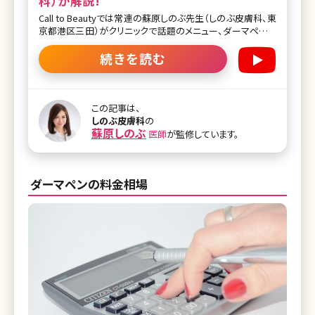
科）が解説!
Call to Beautyでは常連の蘇原しのぶ先生（しのぶ皮膚科、東
京都港区三田）がクリニックで話題のメニュー、ダーマペンに
ついて詳しく解説してくれました。 気になるニキビ跡、治療が
難しかったクレーターに救世主現る!またニキビ跡以外にも意
続きを読む
外な箇所に効果が期待できる!?米国ではFDAに認可されてい
て、美容皮膚科でのレーザー治療が苦手という方にも。 ニキ
ビは治ったけどニキビ跡がクレーターとして残ってしまった方
に適しています ーダーマペンはどうのような治療ですか?患
この記事は、
者様で1番多いお悩みを教えてください。 しのぶ先生（以下
しのぶ皮膚科
の
蘇原しのぶ
S）：ニキビ跡や特にクレーターに効果がある治療です。例え
医師
が監修しています。
ば傷ができたときに、人の体は傷を治そうという自然治癒力
が生まれます。同じような原理で、わざと傷をつけて肌の再生
を促す治療です。 昔大きなニキビがあって、ニキビは治ったけ
ダーマペンの料金相場
どニキビ跡がクレーターとして残ってしま