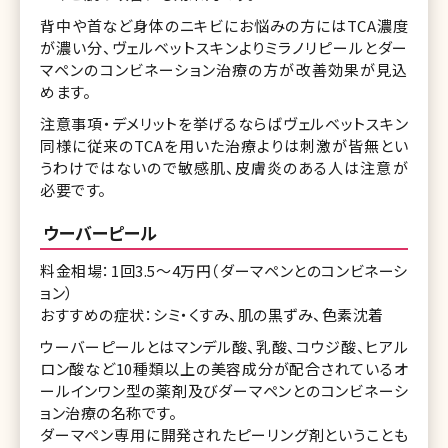
背中や首など身体のニキビにお悩みの方にはTCA濃度
が濃い分、ヴェルベットスキンよりミラノリピールとダー
マペンのコンビネーション治療の方が改善効果が見込
めます。
注意事項・デメリットを挙げるならばヴェルベットスキン
同様に従来のTCAを用いた治療よりは刺激が皆無とい
うわけではないので敏感肌、皮膚炎のある人は注意が
必要です。
ウーバーピール
料金相場：1回3.5～4万円（ダーマペンとのコンビネーシ
ョン）
おすすめの症状：シミ・くすみ、肌の黒ずみ、色素沈着
ウーバーピールとはマンデル酸、乳酸、コウジ酸、ヒアル
ロン酸など10種類以上の美容成分が配合されているオ
ールインワン型の薬剤及びダーマペンとのコンビネーシ
ョン治療の名称です。
ダーマペン専用に開発されたピーリング剤ということも