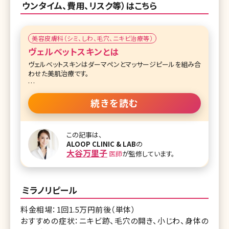
ウンタイム、費用、リスク等）はこちら
美容皮膚科（シミ、しわ、毛穴、ニキビ治療等）
ヴェルベットスキンとは
ヴェルベットスキンはダーマペンとマッサージピールを組み合
わせた美肌治療です。
ダーマペンは毛穴の凹凸やニキビ、ニキビ跡の治療で人気の
施術です。ダーマペンの先には16本の針がついており、この針
続きを読む
は髪の毛よりも細い直径0.2mmの極細針です。それぞれが1
秒間に120回もの振動で素早く皮膚に穴をあけていきます。穴
をあけることで肌の修復過程でコラーゲンやエラスチンが生
この記事は、
成され、肌質改善を促していきます。
ALOOP CLINIC & LAB
の
大谷万里子
医師
が監修しています。
一方、マッサージピールはトリクロロ酢酸と過酸化水素、コウ
ジ酸を主成分とした美容薬剤です。トリクロロ酢酸は肌の真
皮層にある線維芽細胞を刺激してコラーゲンの生成を活発
にする働きがあります。そして過酸化水素には炎症作用を軽
ミラノリピール
減する働き、コウジ酸にはメラニンの生成を抑制する働きが
あります。
料金相場：1回1.5万円前後（単体）
おすすめの症状：ニキビ跡、毛穴の開き、小じわ、身体の
ダーマペンによって肌に穴があけられている状態でマッサー