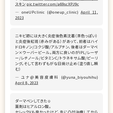
スキン
pic.twitter.com/a69scXPJ9c
— oneUPclinic (@oneup_clinic)
April 11,
2023
ニキビ跡には大きく炎症後色素沈着（茶色っぽい）
と炎症後紅斑（赤みがある）があって、前者はハイ
ドロキノン/コクジ酸/アルブチン、後者はダーマペ
ン×ウーバーピール。両方に良いのがIPL/レーザ
ー/レチノール/ビタミンC/トラネキサム酸/ピーリ
ング。そして言わずもがな日焼け止め（塗り直し頼
む）
— ユナ@美容皮膚科 (@yuna_biyouhihu)
April 8, 2023
ダーマペンしてきた☺️
薬剤はヒアルロン酸。
セレックVも良かったけど、先に凸凹治療してから