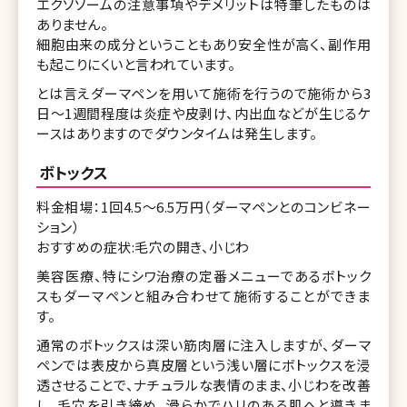
エクソソームの注意事項やデメリットは特筆したものは
ありません。
細胞由来の成分ということもあり安全性が高く、副作用
も起こりにくいと言われています。
とは言えダーマペンを用いて施術を行うので施術から3
日〜1週間程度は炎症や皮剥け、内出血などが生じるケ
ースはありますのでダウンタイムは発生します。
ボトックス
料金相場：1回4.5〜6.5万円（ダーマペンとのコンビネー
ション）
おすすめの症状:毛穴の開き、小じわ
美容医療、特にシワ治療の定番メニューであるボトック
スもダーマペンと組み合わせて施術することができま
す。
通常のボトックスは深い筋肉層に注入しますが、ダーマ
ペンでは表皮から真皮層という浅い層にボトックスを浸
透させることで、ナチュラルな表情のまま、小じわを改善
し、毛穴を引き締め、滑らかでハリのある肌へと導きま