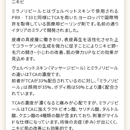
ジピールをなじませていくことで、肌のハリやツヤに作用する
ニキビ
美容成分が皮膚の深いところまで届きやすくなり浸透率が上
ミラノリピールとはヴェルベットスキンで使用される
がります。その結果ニキビ跡やクレーター、開いた毛穴が改善
され、くすみやシワのないピンとハリのあるお肌に導く効果が
PRX‐T33と同様にTCAを用いたヨーロッパで国際特
期待できます。
許を取得している医療用ピーリング剤です。名前の通り
イタリアのミラノで開発されました。
皮膚の真皮層に働きかけ、表皮再生を活性化させた上
でコラーゲンの生成を強力に促すことによりニキビ跡・
毛穴の開き・小じわの改善、肌の弾力UPなどの効果が
見込めます。
ヴェルベットスキン（マッサージピール）とミラノリピール
の違いはTCAの濃度です。
前者がTCAが33%配合されているのに対し、「ミラノリピ
ール」は顔用が35%、ボディ用は50%とより濃く配合さ
れています。
TCAの濃度が濃くなると痛みが心配ですが、ミラノリピ
ールはTCAに加えラクトビオン酸、サリチル酸、タルトル
酸、クエン酸の4種類の酸が含まれており、刺激がマイル
ドな仕様になっています。術後の炎症（赤み）が出にくく、
ニキビ肌の改善にも効果的です。