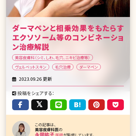
ダーマペンと相乗効果をもたらす
エクソソーム等のコンビネーショ
ン治療解説
美容皮膚科（シミ、しわ、毛穴、ニキビ治療等）
ヴェルベットスキン
毛穴治療
ダーマペン
2023.09.26 更新
投稿をシェアする：
この記事は、
美容皮膚科医
の
永岡紘子
医師
が監修しています。