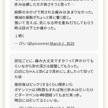
赤み治療した方が良さそうと思って…
麻酔のおかげで刺される痛みはあまりなかった。
機械の振動がちょっと骨に響く感じ。
強いて言えば、気になる所を重ね打ちしてもらう
時は目の下とか痛かった。
↓続く
— ぴい (@picosme)
March 1, 2023
部位ごとに、痛み大丈夫ですか？って声かけても
らいながら針の深さは調整してもらった。
凸凹にちゃんと効くよう深めにしましたって仰って
た😆
施術後はビックリするくらい顔赤い💦
ポテンツァは3時間もすれば殆ど赤みは引いたけ
どダーマペンは4時間経ってもまだ真っ赤。
明日には引いてるといいな。
— ぴい (@picosme)
March 1, 2023