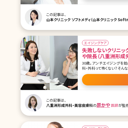
合わせたアプローチが必要で
計画を組み立てることが重要といえます。 目次 1.美容外科でできる顔の
よる切る顔のリフトアップ〜 
この記事は、
山本クリニック ソフトメディ（山本クリニック Softm
エイジングケア
失敗しないクリニッ
や院長（八重洲形成
30歳。アンチエイジングを
科・外科って怖くない？そん
を伺うシリーズ、後編です。
さんの後編、スタート! ▼原か
早い段階から施術して、40～
クリニックの高梨先生いわく
くらい若返るか、知りたいのですが。 原先生（以下K）：難しいですね。たとえば45
行って、若返る施術を考える
この記事は、
原かや
八重洲形成外科・美容皮膚科
の
医師
が監