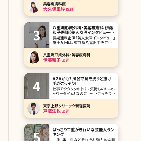
より自分自身で1番気になるところは
美容皮膚科医
シミだと言われています。シミがあるだ
大久保里紗
医師
けで隠すためにメイクの時間もかか
り、憂鬱な気持ちになった方も多いの
ではないでしょうか?今回は、そんな年
齢を感じるシミについ
八重洲形成外科・美容皮膚科 伊藤
和子医師【美人女医インタビュー第
十九回】
長期連載企画「美人女医インタビュー」
第十九回は、東京駅八重洲中央口から
徒歩2分、八重洲形成外科・美容皮膚科
の伊藤和子先生です。もともと形成外
八重洲形成外科・美容皮膚科
科で乳房の再建などに携わり、その後
伊藤和子
医師
美容領域へ。インタビューは苦手とお
っしゃってましたが、常に笑みを絶やさ
ず、丁寧に伝えようという姿勢が印象的
でした。女性特有の症
AGAかも? 風呂で髪を洗うと抜け
毛がごっそり!
仕事でクタクタの体に、気持ちのいいシ
ャワータイム! なのに…… ・ごっそり抜
け毛にゲッソリ ・そういえば最近、薄く
なってきたような……? そんなアナタ
東京上野クリニック新宿医院
は、まずAGAを疑ってみましょう。 ポイ
戸澤法也
医師
ントは、頭頂部＆額の生え際! AGA（男
性型脱毛症）とは、テストステロンとい
う男
ぱっちり二重がきれいな芸能人ラン
キング
一重、奥二重などそれぞれ魅力的な瞳