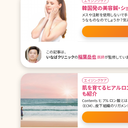
エイジングケア
韓国発の美容鍼・シ
メスや注射を使用しないで手
うなものなのでしょうか？気
検討するさいに参考にしてみてくださいね。 目次 1.ショッピン
フェイスリフトの違い 3.スレ
ドのデメリット 6.ショッピングスレッドの施術方法 7
ーゲンが減少すると、顔のた
なか改善しない場合に効果的
リ
この記事は、
稲葉岳也
いなばクリニック
の
医師
が監修していま
エイジングケア
肌を育てるヒアルロ
も紹介
Contents ヒアルロン酸とは ヒアルロン酸の種類 ジャルプロの特徴 老化と真皮細胞外マトリックス
（ECM）、皮下組織のリガメント
のワンポイント】ジャルプロ
が出たり、小じわが改善した
つながったりという効果もあ
生成、血流の促進、炎症をお