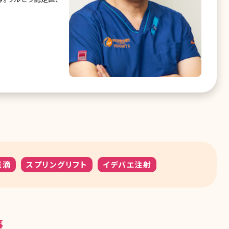
点滴
スプリングリフト
イデバエ注射
事