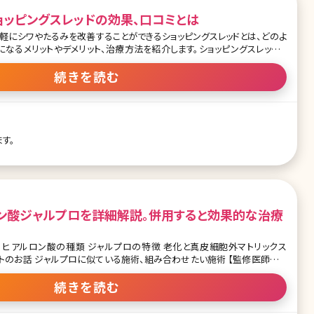
ョッピングスレッドの効果、口コミとは
軽にシワやたるみを改善することができるショッピングスレッドとは、どのよ
になるメリットやデメリット、治療方法を紹介します。ショッピングスレッドを
グスレッドとは 2.ショッピングスレッドとの
ッド美容鍼と糸の種類 4.ショッピングスレッドのメリット 5.ショッピングスレッ
続きを読む
.まとめ 1.ショッピングスレッドとは 加齢とともにコラ
るみやシワが気になる人も多いのではないでしょうか。セルフケアではなか
な方法がショッピングスレッドです。ショッピングスレッドの他にウルトラV
す。
ン酸ジャルプロを詳細解説。併用すると効果的な治療
のお話 ジャルプロに似ている施術、組み合わせたい施術 【監修医師から
をはじめとしたECM製剤で真皮を日頃からケアしておくことは、見た目にハリ
りという効果はもちろん、レーザーの反応を高めたり、炎症に耐えうる肌に
続きを読む
ります。また、針による注入の刺激自体が細胞がコラーゲンやエラスチンの
さえる、などの生理的な応答を引き起こすため、多方面から皮膚のレジュビ