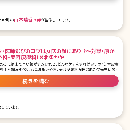
す。現在のたるみの程度やライフスタイルを考慮して、その方に最適な治療
リフトアップ方法とは?〜手術に
2.切らない顔のリフトアップ方法いろいろ 3.顔のリフトアップまとめ〜効
山本晴香
edi）
の
医師
が監修しています。
ク・医師選びのコツは女医の顔にあり!?〜対談・原か
外科・美容皮膚科）✕北条かや
始めるにはまだ早い気がするけれど、どんなケアをすればいいの?美容皮膚
な疑問を解決すべく、八重洲形成外科、美容皮膚科院長の原かや先生にお話
かや先生の「美の秘訣」や、信頼できる美容外科の選び方など、内容盛りだく
や先生、北条かやさん対談記事の前編や他の記事はこちら [ctb column]
続きを読む
50代になったときに綺麗でいられるのが理想 北条かや（以下H）：タカナシ
、実年齢マイナス3割は若見せできるらしいんです。エイジングの治療でどれ
歳で初めて美容外科に
よりは、早い段階（ちょっと老けたかな?というような段階）から美容外
修しています。