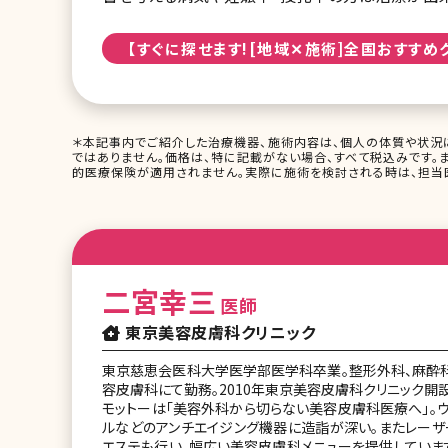
【すぐに探せます![地域✕施術]全国おすすめ
＊本記事内でご紹介した治療機器、施術内容は、個人の体質や状況
ではありません。価格は、特に記載がない場合、すべて税込みです。
的医療保険が適用されません。実際に施術を検討される時は、担当医
二宮幸三
医師
東京美容皮膚科クリニック
東京慈恵会医科大学医学部医学科卒業。整形外科、麻酔
容皮膚科にて勤務。2010年東京美容皮膚科クリニック開設
モットーは「美容外科から切らない美容皮膚科医療へ」。ウ
ルなどのアンチエイジング機器に造詣が深い。またレーザ
エステも行い、幅広い美容皮膚科メニューを提供しています