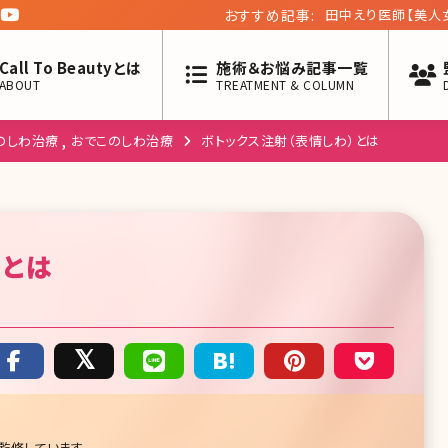
おすすめ記事:
女医がすすめる20
（八重洲形成外科・
Call To Beautyとは
施術＆お悩み記事一覧
ABOUT
TREATMENT & COLUMN
のしわ治療
おでこのしわ治療
ボトックス注射（表情しわ）とは
）
とは
監修しています。