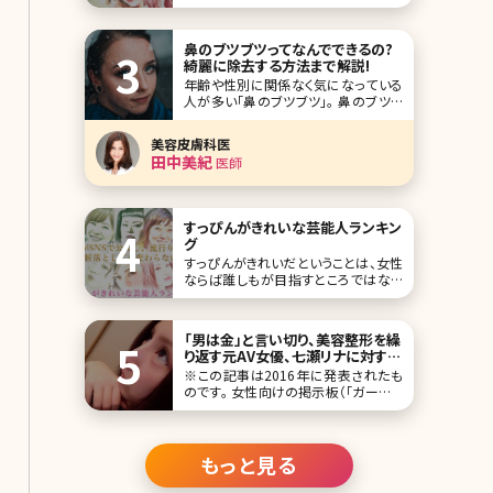
ります。頬から顎にかけてのフェイスラ
イン、横から見たEライン（エステティッ
クライン。鼻と顎の先端を結んだライ
鼻のブツブツってなんでできるの?
ン）、額の丸みなどです。今回は、頬から
綺麗に除去する方法まで解説!
顎にかけてのフェイスラインに注目。美
年齢や性別に関係なく気になっている
しいフェイスラインをお持ちの芸能人・
人が多い「鼻のブツブツ」。 鼻のブツブ
女優さんをラ
ツがあるとメイクは綺麗に決まりにく
いし、なんだか清潔感に欠ける印象に。
美容皮膚科医
そして鼻は顔の中心部分なので他人か
田中美紀
医師
ら目につきやすく、接近戦では特に目立
ってしまいます。 そんなみんなのお悩
みである鼻のブツブツを綺麗にするた
めの正
すっぴんがきれいな芸能人ランキン
グ
すっぴんがきれいだということは、女性
ならば誰しもが目指すところではない
でしょうか。 メイクするにも、素肌のき
れいさは大きな影響を与えますので、
前提としてもそこはしっかりとケアして
「男は金」と言い切り、美容整形を繰
おきたいものです。 近年では芸能人の
り返す元AV女優、七瀬リナに対する
すっぴん画像もよく公開されています
「ガルちゃん民」からの意外な“評
※この記事は2016年に発表されたも
が、今回はその中でもすっぴんがきれ
価”／北条かや
のです。 女性向けの掲示板（「ガールズ
いな芸能人をラ
ちゃんねる」）はクセになる。女性が書
き込むという点では「発言小町」と似て
いるが、「ガルちゃん」ではカテゴリ分け
がなく、人気のスレッドが上位に表示さ
もっと見る
れる。「中卒の人についてどう