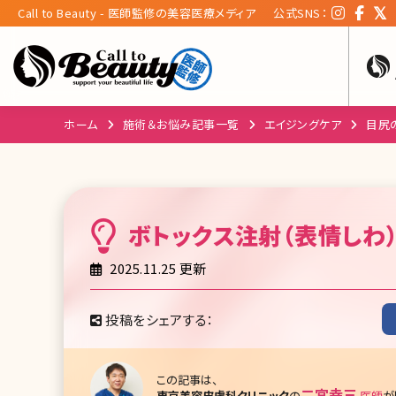
Call to Beauty - 医師監修の美容医療メディア
公式SNS：
ホーム
施術＆お悩み記事一覧
エイジングケア
目尻
ボトックス注射（表情しわ
2025.11.25 更新
投稿をシェアする：
この記事は、
二宮幸三
東京美容皮膚科クリニック
の
医師
が