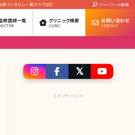
Search:
代後半からのたるみ治療〜対談・原かや院長
フリーワード検索
美容皮膚科）✕北条かや〜
監修医師一覧
クリニック検索
お問い合わせ
DOCTOR
CLINIC
CONTACT
スポンサーリンク