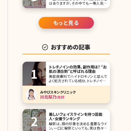
はありますが、その中でも一等人気が
あるのがなんといっても二重!パッチリ
二重に憧れて、アイメイクをしたことが
ある人もいるのではないでしょうか。 こ
こでは、そんな惚れ惚れするような二重
もっと見る
がきれいな芸能人をランキングTOP10
にしてまとめています。 第1位橋本環
おすすめの記事
トレチノインの効果、副作用は? “お
肌の漂白剤”と呼ばれる理由
美容皮膚科でハイドロキノンと並んで
よく処方されている成分、トレチノイン。
この2つの成分はシミや肝斑、ニキビ跡
などの治療で処方されることが多い組
みやびスキンクリニック
み合わせです。ハイドロキノンは「肌の
川北梨乃
医師
漂白剤」とも呼ばれるほど美白効果が
高い成分として有名ですが、トレチノイ
ンがどのようなはたらきをするか詳しく
ご存知でしょうか
美しいフェイスラインを持つ芸能
人・女優ランキング
輪郭は、顔の印象を決める重要なライ
ン。一口に輪郭といっても、実は色々あ