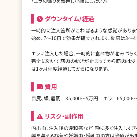
・エラの張りを改善し小顔にしたい方
ダウンタイム/経過
一時的に注入箇所がこわばるような感覚がありま
始め、7～10日で効果が確立されます。効果は3～
エラに注入した場合、一時的に食べ物が噛みづらくな
完全に効いて筋肉の動きが止まってから筋肉は少
は1ヶ月程度経過してからになります。
費用
目尻、額、眉間 35,000～5万円 エラ 65,000
リスク・副作用
内出血、注入後の違和感など。額に多く注入しすぎ
響を与える病気や妊娠中・授乳中の方は治療が出来