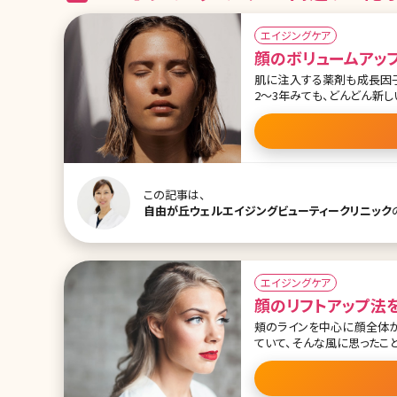
エイジングケア
顔のボリュームアップ
肌に注入する薬剤も成長因子
2〜3年みても、どんどん新
す。 エクソソームも最近人気が出ている薬剤のひとつです。そんな薬剤もひとつひとつ特徴がありお悩み
に合わせて注入していくの
談を受けます。 特に、筆者が相談されるのは目元や首の小ジワや加齢によるボリュームの減少を気にさ
れる方が多いです。目元や首
再構築して修復（肌を育てる）ものとな
回は詳しく解説していきます。 【監修医師からのワンポイント】プロファイロは自然な若返り治療を
この記事は、
される
自由が丘ウェルエイジングビューティークリニック
エイジングケア
顔のリフトアップ法を
頬のラインを中心に顔全体が
ていて、そんな風に思ったこ
消しにくい、たるみ。しかし
こで最新の顔のリフトアップ方法について詳しく
るみは表皮・真皮・皮下脂肪