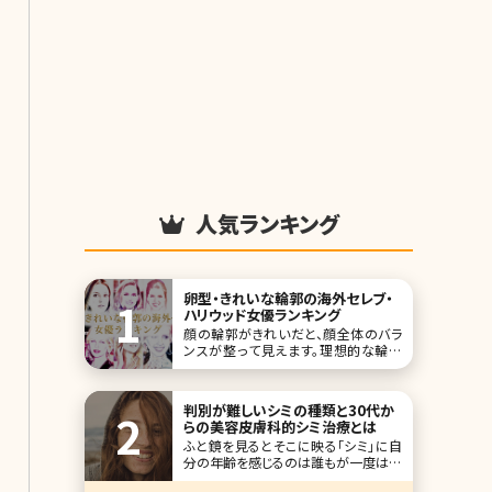
人気ランキング
卵型・きれいな輪郭の海外セレブ・
ハリウッド女優ランキング
顔の輪郭がきれいだと、顔全体のバラ
ンスが整って見えます。理想的な輪郭
は卵型であるといわれており、国内の
女優さんの中にもきれいな卵型の輪郭
を持った方が大勢存在しています。で
判別が難しいシミの種類と30代か
は、海外の女優さんではどうなのでしょ
らの美容皮膚科的シミ治療とは
うか?それでは、きれいな輪郭トップ10、
ふと鏡を見るとそこに映る「シミ」に自
海外セレブ女優版をご紹介することに
分の年齢を感じるのは誰もが一度は経
しましょう。
験することかと思います。シワやたるみ