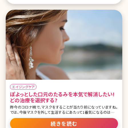
は年齢とともに進行し、誰しも避けられない変化です。たるみを完全
に元通りにすることは難しいですが、個人に合った治療方法により、
大きく改善したり予防的な効果が期待でき
エイジングケア
ぽよっとした口元のたるみを本気で解消したい!
どの治療を選択する?
昨今のコロナ禍で、マスクをすることが当たり前になっていますね。
では、今後マスクを外して生活するにあたって1番気になるのは目の
下からフェイスラインまでの中顔面及び下顔面です。特に、ほうれい
線や口元のぽよっとしたたるみで悩まれている方が多いです。ダイエ
続きを読む
ットで改善すると思っても効果がなかったり、そればかりか歳を重ね