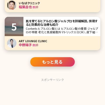
に用いられるQスイッチアレキサンドライトレーザーの2種類
いなばクリニック
が使用されています。ここでは、この2つのレーザーの違いや
稲葉岳也
医師
アレキサンドライトレーザー
肌を育てるヒアルロン酸ジャルプロを詳細解説。併用す
ると効果的な治療も紹介
Contents ヒアルロン酸とは ヒアルロン酸の種類 ジャルプ
ロの特徴 老化と真皮細胞外マトリックス（ECM）、皮下組織
のリガメントのお話 ジャルプロに似ている施術、組み合わせ
たい施術 【監修医師からのワンポイント】ジャルプロをはじ
ART LOUNGE CLINIC
めとしたECM製剤で真皮を日頃からケアして
中野陽子
医師
もっと見る
スポンサーリンク