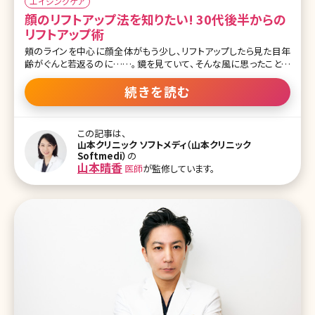
エイジングケア
顔のリフトアップ法を知りたい! 30代後半からの
リフトアップ術
頬のラインを中心に顔全体がもう少し、リフトアップしたら見た目年
齢がぐんと若返るのに……。鏡を見ていて、そんな風に思ったことは
ありませんか?エイジングサインの中でもコスメやサプリメントなどで
解消しにくい、たるみ。しかし現在では、さまざまな方法でたるみにア
続きを読む
プローチできるようになっています。ここで最新の顔のリフトアップ方
法について詳しく説明しましょう。 【監修医師からのワンポイント】顔
のたるみは表皮・真皮・皮下脂肪・筋肉・骨まで様々な層の変化が重
この記事は、
なって起こるため、一人ひとりの状態に合わせたアプローチが必要
山本クリニック ソフトメディ（山本クリニック
です。現在のたるみの程度やライフスタイルを考慮して、その方に最
Softmedi）
の
適な治療計画を組み立てることが重要といえます。 目次 1.美容外科
山本晴香
医師
が監修しています。
でできる顔のリフトアップ方法とは?〜手術による切る顔のリフトアッ
プ〜 2.切らない顔のリフトアップ方法いろいろ 3.顔のリフトアップま
とめ〜効