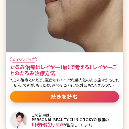
エイジングケア
たるみ治療はレイヤー（層）で考える! レイヤーご
とのたるみ治療方法
たるみ治療といえば、最近ではハイフが1番人気のある施術かもしれ
ません。ですが、もっとよく調べるとハイフ以外にもたくさんのたるみ
治療があることに気がつくと思います。超音波、RF、ヒアルロン
酸……一体自分的にはどれがたるみに効果のある治療なのか、調
続きを読む
べても一般の方が理解するのはとても難しいと思います。 多くの治療
を比較して、どの治療が自分に1番効果があるのか、皆さん迷ってし
まうのではないでしょうか? 今回はそんなたるみ治療難民の皆さま
この記事は、
に、クリニックではどういった考え方でたるみ治療を提案しているの
PERSONAL BEAUTY CLINIC TOKYO 銀座
の
か、ドクターはどこを診てたるみ治療をすすめているのか、そのひとつ
川守田詩乃
医師
が監修しています。
の極意をお伝えしていきます。 【監修医師からのワンポイント】たるみ