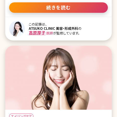
く、芸能人で顔はとても若々しく綺麗なのに、体のパーツで老いを感
じるなんてことありませんか?よく言われるパーツとしては首と手の
続きを読む
甲が挙げられます。また、美容医療に初めてくる方の中にお悩みとし
て顔と一緒に相談されるケースもとても多いです。 「普段は気にして
いなかったけれど、気づいたらしわしわでおばあさんのような手にな
この記事は、
ってしまって、どうして良いのかわからない。なんとかなりませんか」
ATSUKO CLINIC 美容・形成外科
の
と患者様からよく聞かれます。確かに、手の甲や首はパーツとしてよく
高原厚子
医師
が監修しています。
目に入る部分ですし、顔はUVケアや保湿をしっかりしていても、体は
UVケアや保湿ができていないという方がとても多いです。 ロート製薬
の調査では、半数が顔と髪の次に、手に老化を感じていることが
エイジングケア