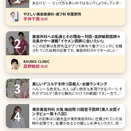
あるけど……という方も多いのではないでしょうか。アンダー
ヘアの処理方法にはVIOゾーンを完全に脱毛してしまう「ハ
イジニーナ」とムダ毛の量を減らして整える「減毛」の2種類
やさしい美容皮膚科・皮フ科 秋葉原院
があります。 ここでは、ハイジニーナとは?という疑問に対す
宇井千穂
医師
る答えや、ハ
美容外科への転身とその理由〜対談・高野敏郎医師✕
北条かや〜連載「イケメン医師に会いたい!」
※この記事は高野先生がプリモ麻布十番クリニックに在籍
されていた当時の記事です。 美容外科のドクターは、ふだん
何を考えているのだろう。CMに出てくる先生たちは、爽やか
な笑顔で私たちを迎えてくれるけど、実際に何を思って働い
KAUNIS CLINIC
ているのか、本当のところは見えてこない。これまでのキャリ
高野敏郎
医師
アや、大切にしている理念
美しいデコルテを持つ芸能人・女優ランキング
ヘルシーな色気も、大人っぽい色気も表現できるパーツ、そ
れがデコルテ（首から胸元にかけての範囲）です。一方で、エ
イジングサインが目立ちやすいという、あまり嬉しくない特徴
も。今回は美しいデコルテを持つ芸能人・女優さんをランキン
グにしました。 1位田中みな実 #田中みな実 さん♡インタビ
東京美容外科 大阪 梅田院 川路智子医師【美人女医イ
ュー掲載
ンタビュー第十八回】
※この記事は川路先生が東京美容外科に在籍されていた当
時の記事です。 反響があるとの嬉しいお声もいただく、恒例
の美人女医インタビュー。今回は全国展開している東京美容