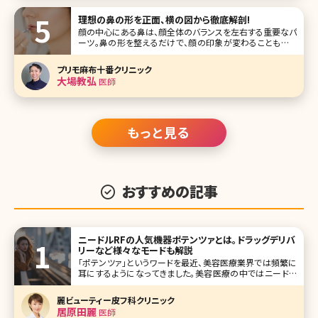
外科の大阪梅田院院長の川路智子先生です。 女性ならでは
の視点、配慮を反映した診療に対する思いを語ってもらいま
理想の鼻の形を正面、横の図から徹底解剖!
した。特に豊胸術、アンチエ
顔の中心にある鼻は、顔全体のバランスを左右する重要なパ
ーツ。鼻の形を整えるだけで、顔の印象が変わることもあり
ます。そんな鼻の黄金比率や、解剖学の観点からみた理想の
鼻の形についてご説明します。 理想的な鼻の形をご存知です
プリモ麻布十番クリニック
か? 顔には美の黄金比率があります。下のイラストを見てく
大場教弘
医師
ださい。左側のイラ
もっと見る
おすすめの記事
ニードルRFの人気機器ポテンツァとは。ドラッグデリバ
リーなど様々なモードも解説
「ポテンツァ」というワードを最近、美容医療業界では頻繁に
耳にするようになってきました。美容医療の中ではニードル
RFといえばポテンツァというくらい有名になった機械ですが、
まだまだ新しい機械ですので、初めて耳にする方も少なくは
麗ビューティー皮フ科クリニック
ないでしょう。 ニードルRFにもシルファームやモフィウスとい
居原田麗
医師
った機械があ