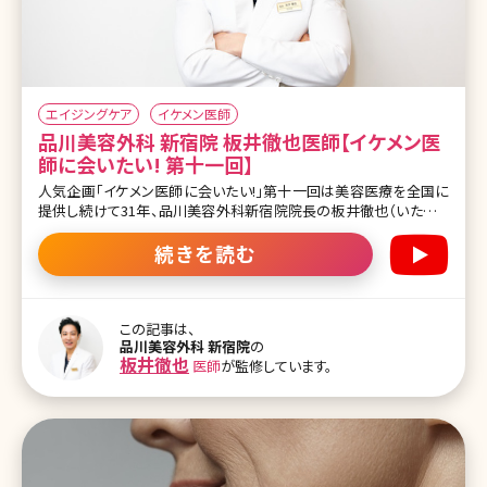
エイジングケア
イケメン医師
品川美容外科 新宿院 板井徹也医師【イケメン医
師に会いたい! 第十一回】
人気企画「イケメン医師に会いたい!」第十一回は美容医療を全国に
提供し続けて31年、品川美容外科新宿院院長の板井徹也（いたいて
つや）先生です。 俳優の玉木宏さんを彷彿とさせる爽やかな笑顔と落
ち着いた優しい語り口調が印象的です。もともとは救急医としての経
続きを読む
歴をもち、同期の医師からの誘いで美容医療に転身された板井先
生。リピーターの患者様を大切にするクリニックの院長として、患者
様と真摯に向き合い、クリニックグループ全体のことまで考えて日々
の診療をされている姿勢が見えました。 板井先生に美容医療に対し
この記事は、
品川美容外科 新宿院
の
て感じていることや、話題の治療や流行しそうな美容医療について詳
板井徹也
医師
が監修しています。
しく語っていただきました。 父親は頭が良く、真面目で生徒会長を務
めるような人でした。医学部を目指していましたが、当時は医学部に
行かせる資金がなく、進学を断念した父の願いを叶えたいと思いまし
た ー医師を志した理由を教えて