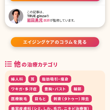
るにつれ増悪したかな?なんて方もいるかもしれません。今回は、そ
んな口横のなかなか落ちないぽよっとしたたるみについて解説して
この記事は、
いきます。 顔のマッサージや筋トレなどYouTubeやInstagramで様々
TRUE.ginza
の
なものが紹介されていますが、美容看護師として言わせていただくと
岩田勇児
医師
が監修しています。
それでは口元のぽよっとしたたるみには効果が薄く改善はほぼしな
いと考えられます。なぜなら、口横は筋肉がつきにくく脂肪のボリュー
ム・下垂だけではなく、皮膚の下垂にも原因があるからです。 【監修
医師からのワンポイント】たる
エイジングケアのコラムを見る
他
の治療カテゴリ
婦人科
耳
脂肪吸引・痩身
ワキガ・多汗症
豊胸・バスト
輪郭
医療脱毛
目もと
刺青（タトゥー）除去
美容皮膚科（シミ、しわ、毛穴、ニキビ治療等）