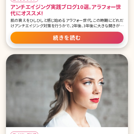
アンチエイジング実践ブログ10選。アラフォー世
代にオススメ!
肌の衰えをひしひしと感じ始めるアラフォー世代。この時期にどれだ
けアンチエイジング対策を行うかで、2年後、3年後に大きな開きが出
てきますから、ぜひしっかりと対策を取っておきたいもの。 ここでは、
美の追求に余念がないアラフォー世代の皆さんが実践しているアン
続きを読む
チエイジング対策をご紹介しているブログを10選いたしました!50代、
60代になってもキレイでいるためにぜひ、参考にして自分磨きに励ん
でくださいね。 目次 1.アラフォー世代の女性の悩みとは? 1-1.お肌の
エイジングサイン 1-2.ボディに見るエイジングサイン 1-3.健康面でも
エイジングサインが! 2.参考にしたい!お肌の悩み解消ブログ 2-1.居原
田麗オフィシャルブログ～女医R～そんな女の独り言 2-2.形成外科
医 肌の再生医療の専門家北條元治先生のインスタ 2-3.CLASSY仙
台美容外科・美容皮