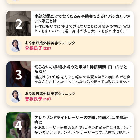
小顔効果だけでなくたるみ予防もできる!? バッカルファ
ット除去とは
身体は細いのに痩せて見えないことにお悩みの方は、実は
とても多いのです。逆に身体が少し太っても顔が小さく、フェ
イスラインがすっきり細ければあまり太って見えないという
方もいます。 筆者は、患者さんからも顔が丸くて悩んでいると
おやま形成外科美容クリニック
よく相談されることがあります。そのような時にお勧めできる
曽根良子
医師
施術はたくさんあり
切らない小鼻縮小術の効果は? 持続期間、口コミまと
めなど
垢抜けない印象を与える幅広の鼻翼や笑うと横に広がる鼻
をなんとかしたい……。こんな悩みを持っている方は意外に
多いのではないでしょうか。鼻は眼や口元と違ってメイクで見
せ方を変えることがほとんどできないパーツ。それだけに本
おやま形成外科美容クリニック
格的に鼻の印象を変えようと思ったら美容整形に頼るしか
曽根良子
医師
方法はありません。 とはいえ、
アレキサンドライトレーザーの効果、特徴とは。美肌治
療に
数あるレーザー治療のなかでも、その名前を目にすることが
多いのがアレキサンドライトレーザーです。現在では脱毛に
使用されるアレキサンドライトレーザーとシミやアザの治療