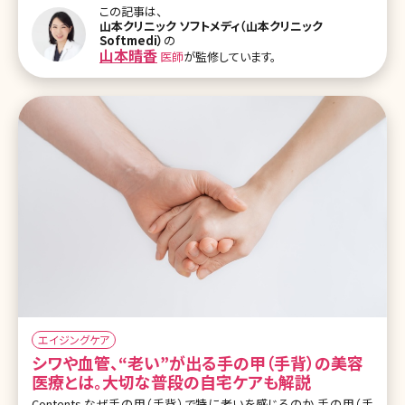
のたるみは表皮・真皮・皮下脂肪・筋肉・骨まで様々な層の変化が重
この記事は、
なって起こるため、一人ひとりの状態に合わせたアプローチが必要
山本クリニック ソフトメディ（山本クリニック
です。現在のたるみの程度やライフスタイルを考慮して、その方に最
Softmedi）
の
適な治療計画を組み立てることが重要といえます。 目次 1.美容外科
山本晴香
医師
が監修しています。
でできる顔のリフトアップ方法とは?〜手術による切る顔のリフトアッ
プ〜 2.切らない顔のリフトアップ方法いろいろ 3.顔のリフトアップま
とめ〜効
エイジングケア
シワや血管、“老い”が出る手の甲（手背）の美容
医療とは。大切な普段の自宅ケアも解説
Contents なぜ手の甲（手背）で特に老いを感じるのか 手の甲（手