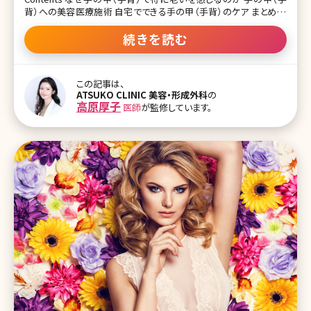
背）への美容医療施術 自宅でできる手の甲（手背）のケア まとめ よ
く、芸能人で顔はとても若々しく綺麗なのに、体のパーツで老いを感
じるなんてことありませんか?よく言われるパーツとしては首と手の
続きを読む
甲が挙げられます。また、美容医療に初めてくる方の中にお悩みとし
て顔と一緒に相談されるケースもとても多いです。 「普段は気にして
いなかったけれど、気づいたらしわしわでおばあさんのような手にな
この記事は、
ってしまって、どうして良いのかわからない。なんとかなりませんか」
ATSUKO CLINIC 美容・形成外科
の
と患者様からよく聞かれます。確かに、手の甲や首はパーツとしてよく
高原厚子
医師
が監修しています。
目に入る部分ですし、顔はUVケアや保湿をしっかりしていても、体は
UVケアや保湿ができていないという方がとても多いです。 ロート製薬
の調査では、半数が顔と髪の次に、手に老化を感じていることが