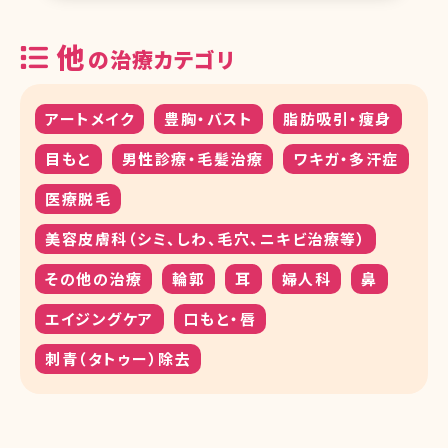
他
の治療カテゴリ
アートメイク
豊胸・バスト
脂肪吸引・痩身
目もと
男性診療・毛髪治療
ワキガ・多汗症
医療脱毛
美容皮膚科（シミ、しわ、毛穴、ニキビ治療等）
その他の治療
輪郭
耳
婦人科
鼻
エイジングケア
口もと・唇
刺青（タトゥー）除去