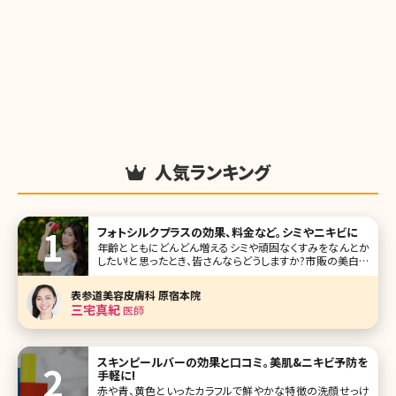
人気ランキング
フォトシルクプラスの効果、料金など。シミやニキビに
年齢とともにどんどん増えるシミや頑固なくすみをなんとか
したい!と思ったとき、皆さんならどうしますか?市販の美白化
粧品は効かないし、だからといってレーザーで治療をするの
は怖いし、ダウンタイムがある施術はムリ……。こうした方も
表参道美容皮膚科 原宿本院
多いのではないでしょうか。そこでおすすめしたいのがフォト
三宅真紀
医師
シルクプラスです。効
スキンピールバーの効果と口コミ。美肌&ニキビ予防を
手軽に!
赤や青、黄色といったカラフルで鮮やかな特徴の洗顔せっけ