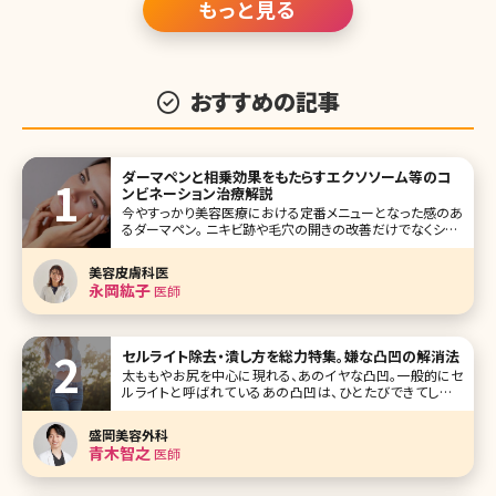
もっと見る
おすすめの記事
ダーマペンと相乗効果をもたらすエクソソーム等のコ
ンビネーション治療解説
今やすっかり美容医療における定番メニューとなった感のあ
るダーマペン。 ニキビ跡や毛穴の開きの改善だけでなくシミ・
くすみ、小じわの改善など美肌治療として汎用性があること
から様々なスキントラブルの改善治療として多くの方が受け
美容皮膚科医
られています。 本記事ではダーマペンの基本情報をお伝えし
永岡紘子
医師
た上で、近年選択
セルライト除去・潰し方を総力特集。嫌な凸凹の解消法
太ももやお尻を中心に現れる、あのイヤな凸凹。一般的にセ
ルライトと呼ばれているあの凸凹は、ひとたびできてしまう
と、撃退するには長期間を必要とします。ですが、セルライト
は正しいケアを行うことによって、時間はかかりますが解消す
盛岡美容外科
ることができます。それでは、セルライトができてしまう原因、
青木智之
医師
セルフでのセルライ