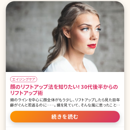
エイジングケア
顔のリフトアップ法を知りたい! 30代後半からの
リフトアップ術
頬のラインを中心に顔全体がもう少し、リフトアップしたら見た目年
齢がぐんと若返るのに……。鏡を見ていて、そんな風に思ったことは
ありませんか?エイジングサインの中でもコスメやサプリメントなどで
解消しにくい、たるみ。しかし現在では、さまざまな方法でたるみにア
続きを読む
プローチできるようになっています。ここで最新の顔のリフトアップ方
法について詳しく説明しましょう。 【監修医師からのワンポイント】顔