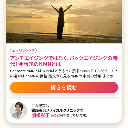
エイジングケア
アンチエイジングではなく、バックエイジングの時
代! 今話題のNMNとは
Contents NMNとは NMNはどうやって摂る? NMNとエクソソームと
の違いは? NMNの価格 論文から見るNMNの本当の効果 まとめ 加
齢による様々な体の不調やこれまで可能であったことが不可能にな
る苦痛、衰えていくことへの恐怖など、エイジング＝老化に対して若
続きを読む
返りの治療をアンチエイジング治療といいます。 現代ではハイフや糸
リフトなど多様なアンチエイジング施術だけでなく、さらにバックエイ
ジングという細胞からの若返りに注目が集まっています。ただ見た目
この記事は、
が若返るというアンチエイジングではなく、細胞からの若返りがクロ
銀座美容メディカルクリニック
の
ーズアップされることが多く、点滴やサプリメントで欠乏しているビタ
関根彩子
医師
が監修しています。
ミンや成長因子などを取り入れるということが美容医療では一般的
になってきました。 その中でも特にバックエイジングができる薬剤と
して注目されているのがNMNです。成長因子やサイトカイ