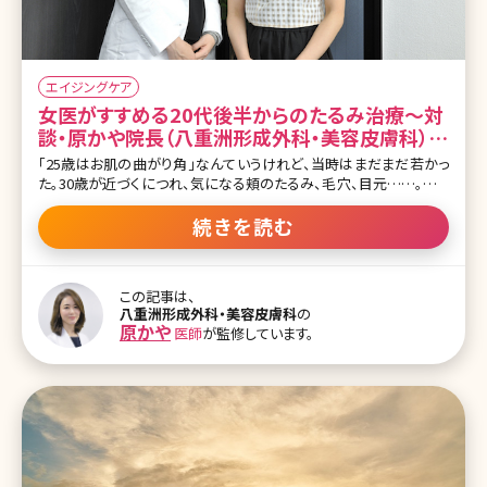
エイジングケア
女医がすすめる20代後半からのたるみ治療〜対
談・原かや院長（八重洲形成外科・美容皮膚科）✕
北条かや〜
「25歳はお肌の曲がり角」なんていうけれど、当時はまだまだ若かっ
た。30歳が近づくにつれ、気になる頬のたるみ、毛穴、目元……。アン
チエイジングを始めるにはまだ早い気がするけれど、どんなケアをす
ればいいの?美容皮膚科・外科って怖くない?そんな疑問を解決すべ
続きを読む
く、八重洲形成外科・美容皮膚科院長の原かや先生にお話を伺ってき
ました。奇しくも先生は、インタビュアーの北条かやと同じ「かや」とい
うお名前。勝手にご縁を感じ、対談は大盛り上がり。原かや先生にた
この記事は、
っぷり、「ためになるアンチエイジングの話」を聞いてきましたよ!前
八重洲形成外科・美容皮膚科
の
編、後編に分けてお届けします。 ▼原かや先生、北条かやさん対談記
原かや
医師
が監修しています。
事の後編や他の記事はこちら [ctb column] 若い人には、シミではな
くたるみの治療がおすすめ 北条かや（以下H）：先生は、形成外科の
プロ、かつレーザー専門医・指導医でいらっしゃいます。今日は色々
と、お肌のエ