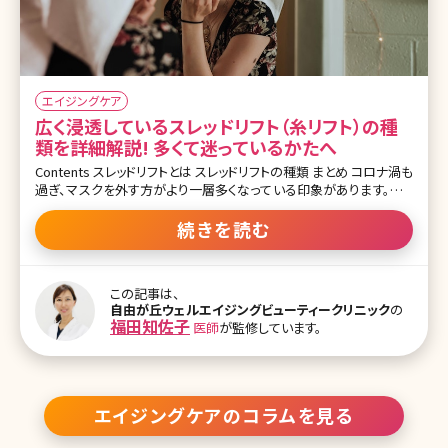
エイジングケア
広く浸透しているスレッドリフト（糸リフト）の種
類を詳細解説! 多くて迷っているかたへ
Contents スレッドリフトとは スレッドリフトの種類 まとめ コロナ渦も
過ぎ、マスクを外す方がより一層多くなっている印象があります。そう
なると気になるのはシミよりもたるみという方が増えており、シミの
治療中でもたるみの相談を受けることがとても多いです。 たるみ治
続きを読む
療といえば皆さんが思い浮かぶものとしてハイフやスレッドリフト（糸
リフト）が多いのではないでしょうか。数年前まではスレッドリフトはま
だまだハードルが高く、芸能人はしている人が多いのかなと言われる
この記事は、
患者さんが多かったのですが、ここ最近はご友人がしていて効果がよ
自由が丘ウェルエイジングビューティークリニック
の
かったから自分も気になっていてと話される方が増加しています。 そ
福田知佐子
医師
が監修しています。
れほどスレッドリフトが身近になってきたのではないかと思います。た
だ、まだまだ痛みや価格から一歩踏み出せないそんな方も少なくは
ありません。身近になってきたスレッドリフトですが
エイジングケアのコラムを見る