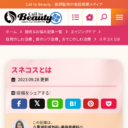
Call to Beauty - 医師監修の美容医療メディア
Search:
ホーム
施術＆お悩み記事一覧
エイジングケア
目尻のしわ治療
首のシワ治療
おでこのしわ治療
スネコスとは
スネコス
とは
2023.09.28 更新
投稿をシェアする：
この記事は、
八重洲形成外科・美容皮膚科
の