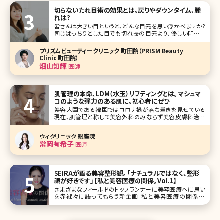
切らないたれ目術の効果とは。戻りやダウンタイム、腫
れは?
皆さんは大きい目というと、どんな目元を思い浮かべますか?
同じぱっちりとした目でも切れ長の目元より、優しい印象を
与えるたれ目のほうが男性ウケがいいという意見もありま
す。確かに、男性に人気のある女優やタレントさんでも優しそ
プリズムビューティークリニック 町田院（PRISM Beauty
うなたれ
Clinic 町田院）
畑山知輝
医師
肌管理の本命、LDM（水玉）リフティングとは。マシュマ
ロのような弾力のある肌に。初心者にぜひ
美容大国である韓国ではコロナ禍が落ち着きを見せている
現在、肌管理と称して美容外科のみならず美容皮膚科治療
が20代女性を中心にとても人気になっています。韓国は美
容クリニックに最新の機械が数多くあるというだけでなく、価
ウィクリニック 銀座院
格が日本と比べてかなり手頃であり、旅行も兼ねて美容クリ
常岡有希子
医師
ニックを訪れる方が増加しているそ
SEIRAが語る美容整形観。「ナチュラルではなく、整形
顔が好きです」【私と美容医療の関係。Vol.1】
さまざまなフィールドのトップランナーに美容医療へに思い
を赤裸々に語ってもらう新企画「私と美容医療の関係。A
personal history of aesthetic medicine.」がスタート。第一
回目のゲストは、DJやインスタグラマーとして活躍されてい
るSEIRAさんです。 今まで数多