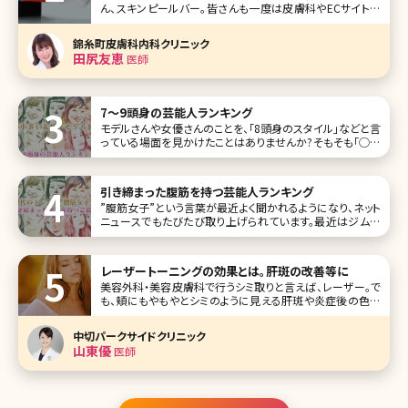
ん、スキンピールバー。皆さんも一度は皮膚科やECサイトな
どで見かけたことがあるのではないでしょうか。ピーリング効
果のあるせっけんで、洗顔感覚でピーリングできるというア
錦糸町皮膚科内科クリニック
イテムです。興
田尻友恵
医師
7〜9頭身の芸能人ランキング
モデルさんや女優さんのことを、「8頭身のスタイル」などと言
っている場面を見かけたことはありませんか?そもそも「◯頭
身」とは、顔の大きさと身長のバランスを表したもので、丸に
入る数字が大きいほどスタイルが良く見えます。 頭身が多い
ということはそれだけ顔が小さいということ。顔を小さくして
引き締まった腹筋を持つ芸能人ランキング
8頭身に近
”腹筋女子”という言葉が最近よく聞かれるようになり、ネット
ニュースでもたびたび取り上げられています。最近はジムな
どに通いながら体を鍛えて、腹筋が割れている女性も多いと
いいます。女性の場合は腹筋をすると便秘に効いたり、くびれ
などにも効果的ということもあり、美を意識する人にはトレ
レーザートーニングの効果とは。肝斑の改善等に
ンドとなりつつある”引き
美容外科・美容皮膚科で行うシミ取りと言えば、レーザー。で
も、頬にもやもやとシミのように見える肝斑や炎症後の色素
沈着は通常のシミ取りレーザーを使用すると、むしろ悪化し
てしまう可能性があります。しかし、これらの通常のレーザー
中切パークサイドクリニック
がNGな色の悩みを改善してくれると言われているのが、レ
山東優
医師
ーザートーニングです。レー