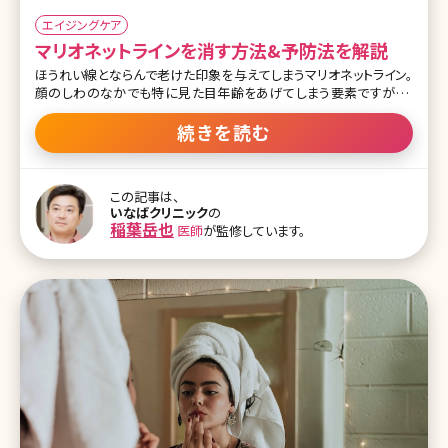
エイジングケア
マリオネットラインを消す方法&予防法を解説
ほうれい線とならんで老けた印象を与えてしまうマリオネットライン。
顔のしわのなかでも特に見た目年齢をあげてしまう要素ですが、こ
のマリオネットラインはなぜできるのでしょうか。ここではマリオネット
ラインができる原因と改善方法について詳しく解説していきます。 目
続きを読む
次 1.老け顔の象徴!マリオネットラインを消すには 1-1.マリオネットラ
インとは 1-2.マリオネットラインができる原因とは 1-3.マリオネットラ
インをお手入れで改善する方法 2.マリオネットラインを美容外科・美
この記事は、
容皮膚科で改善させる方法とは 2-1.ボトックス注射 2-2.ビスタシェ
いなばクリニック
の
イプ 2-3.エランセ 2-4.PLAリフト 2-5.ウルセラ 3.まとめ 1.老け顔の象
稲葉岳也
医師
が監修しています。
徴!マリオネットラインを消すには 1-1.