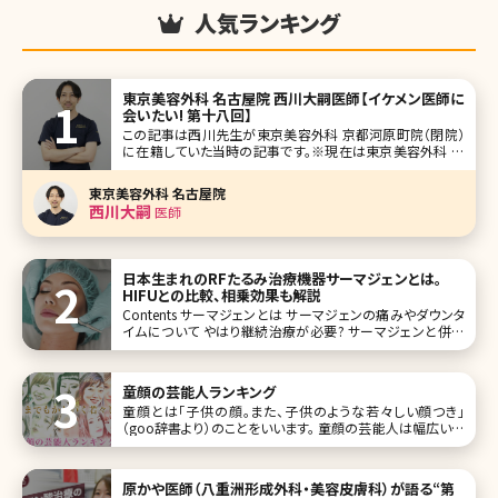
人気ランキング
東京美容外科 名古屋院 西川大嗣医師【イケメン医師に
会いたい! 第十八回】
この記事は西川先生が東京美容外科 京都河原町院（閉院）
に在籍していた当時の記事です。※現在は東京美容外科 名
古屋院院長。 人気企画「イケメン医師に会いたい!」第十八回
は、京都河原町駅からすぐの東京美容外科 京都河原町院で
東京美容外科 名古屋院
院長を務める西川大嗣（にしかわ ひろし）先生です。 話せば
西川大嗣
医師
話すほど、
日本生まれのRFたるみ治療機器サーマジェンとは。
HIFUとの比較、相乗効果も解説
Contents サーマジェンとは サーマジェンの痛みやダウンタ
イムについて やはり継続治療が必要? サーマジェンと併用
すると良い施術 まとめ 美容クリニックに勤務する筆者は、
様々な美容施術や美容外科のオペを受けたり、クリニック専
売のスキンケアを使用しています。患者さんの
童顔の芸能人ランキング
童顔とは「子供の顔。また、子供のような若々しい顔つき」
（goo辞書より）のことをいいます。 童顔の芸能人は幅広い世
代にいます。印象として、いつまでも年をとらないなどが挙げ
られるのではないでしょうか。 ここでは、そんな童顔を持つ芸
能人をランキングにしてご紹介していきます。 第1位永作博美
原かや医師（八重洲形成外科・美容皮膚科）が語る“第