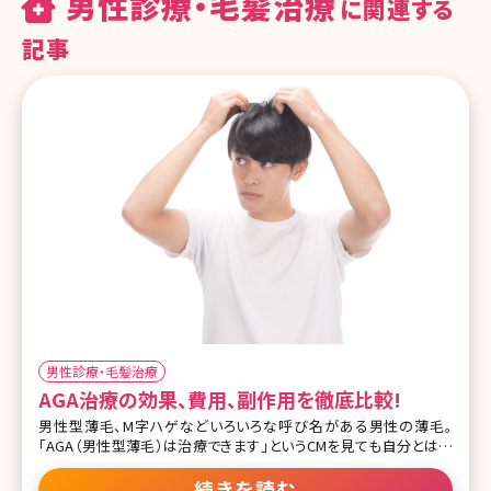
男性診療・毛髪治療
に関連する
記事
男性診療・毛髪治療
AGA治療の効果、費用、副作用を徹底比較!
男性型薄毛、M字ハゲなどいろいろな呼び名がある男性の薄毛。
「AGA（男性型薄毛）は治療できます」というCMを見ても自分とは関
係ない、自分の薄毛は治らないと考えている方もいるのではないで
しょうか。ここではAGAとはどんな症状なのか、またどんな治療をする
続きを読む