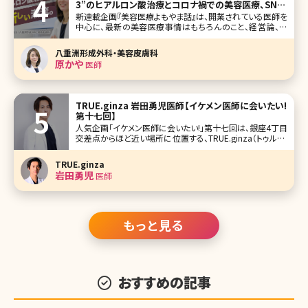
3”のヒアルロン酸治療とコロナ禍での美容医療、SNS
論など
新連載企画『美容医療よもやま話』は、開業されている医師を
中心に、最新の美容医療事情はもちろんのこと、経営論、医
師論、SNS論、美容論など、メディアなどでもあまり話す機会
のない視点のインタビューにしています。激変する美容医療
八重洲形成外科・美容皮膚科
業界で、普段どんなことを考えて診療しているのか、患者側
原かや
医師
からの視点ではなかなか
TRUE.ginza 岩田勇児医師【イケメン医師に会いたい!
第十七回】
人気企画「イケメン医師に会いたい!」第十七回は、銀座4丁目
交差点からほど近い場所に位置する、TRUE.ginza（トゥルー.
ギンザ）の岩田勇児（いわた ゆうじ）先生です。 中学生時代前
半は成績が下から三番目、高校では美容師、美大を志望して
TRUE.ginza
いた岩田先生が、あるきっかけで医学部合格を果たし、真面
岩田勇児
医師
目
もっと見る
おすすめの記事