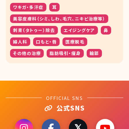
ワキガ・多汗症
耳
美容皮膚科（シミ、しわ、毛穴、ニキビ治療等）
刺青（タトゥー）除去
エイジングケア
鼻
婦人科
口もと・唇
医療脱毛
その他の治療
脂肪吸引・痩身
輪郭
OFFICIAL SNS
公式SNS