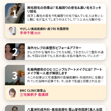
胸毛脱毛の効果は? 乳輪周りの産毛&濃い毛をスッキ
リ脱毛
目次 1.胸毛の産毛や乳輪周りの毛で悩んでいる人は多い 1-
1.胸に毛が生えてしまうのはどうして? 1-2.みんな胸の毛は
どう処理してる? 1-2-1.除毛クリーム 1-2-2.脱毛テープ 1-2-
3.カミソリ 1-2-4.毛抜き 1-3.自己処理はリスクが高い 1-4.ト
やさしい美容皮膚科・皮フ科 秋葉原院
ラブ
宇井千穂
医師
海外セレブの鼻整形ビフォー&アフター
きらびやかな海外セレブたちも隠しておきたい（?）整形の過
去。今回は日本でも人気の高い8名の海外セレブにスポット
を当ててみました。その特徴はいずれも「鼻」。欧米特有の彫
りの深い顔立ちのセレブたちは、少しばかり存在感のある鼻
が気になるようで、整形といえばとにもかくにも「鼻」なんで
乳輪再建術のひとつニップルアートメイクとは? アート
す。 ジェニファー
メイク第一人者が解説します
※この記事は三宅看護師が高輪皮膚科・形成外科に在籍さ
れていた当時の記事です。 今、日本で乳癌と診断される女性
は、1年間に4万人にのぼっています。 多種多様な治療法の
一つに乳房切除があります。 癌発生個所により乳頭・乳輪を
BMC CLINIC南青山
残せる場合もありますが、乳頭・乳輪ともに切除しなくてはい
三宅美帆子 看護師
け
八重洲形成外科・美容皮膚科 葉山愛弥医師【美人女医