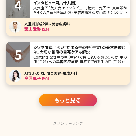
インタビュー第六十九回】
人気企画「美人女医インタビュー」第六十九回は、東京駅か
らすぐの八重洲形成外科・美容皮膚科の葉山愛弥（はやま ま
なみ）先生です。2015年開院、原かや院長が率いる経験豊富
なベテラン医師が勢ぞろいする八重洲形成外科・美容皮膚
八重洲形成外科・美容皮膚科
科。その中で皮膚科治療を行なっている葉山先生。一見クー
葉山愛弥
医師
ルビューティーな雰囲気です
シワや血管、“老い”が出る手の甲（手背）の美容医療と
は。大切な普段の自宅ケアも解説
Contents なぜ手の甲（手背）で特に老いを感じるのか 手の
甲（手背）への美容医療施術 自宅でできる手の甲（手背）の
ケア まとめ よく、芸能人で顔はとても若々しく綺麗なのに、体
のパーツで老いを感じるなんてことありませんか?よく言われ
ATSUKO CLINIC 美容・形成外科
るパーツとしては首と手の甲が挙げられます
高原厚子
医師
もっと見る
スポンサーリンク