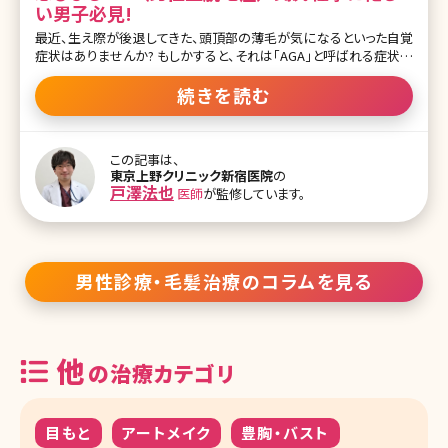
い男子必見!
最近、生え際が後退してきた、頭頂部の薄毛が気になるといった自覚
症状はありませんか? もしかすると、それは「AGA」と呼ばれる症状か
もしれません。 近年、若い男性にも急増しているAGA。これだけは知
っておきたい基礎中の基礎をまとめます。 AGAとは? AGAとは、男性
続きを読む
型脱毛症（Androgenetic Alopecia）の略で、成人男性特有のもので
す。 老化現象である程度は髪が薄くなっていくのは仕方ない部分も
ありますが、20代や30代の若い男性でも薄毛や抜け毛の症状があれ
この記事は、
ばAGAを疑いましょう。 進行性の脱毛症なので、放置すればどんどん
東京上野クリニック新宿医院
の
抜けていってしまうので、なるべく早くケアする必要がある状態です。
戸澤法也
医師
が監修しています。
AGAの原因は? AGA、すなわち男性の薄毛というと遺伝のせいだと思
われている人も多いでしょう。 もちろん、遺伝も大きく関わりますが、
それ以外にもストレス、生活習慣などいろ
男性診療・毛髪治療のコラムを見る
他
の治療カテゴリ
目もと
アートメイク
豊胸・バスト