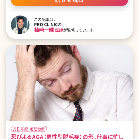
ことができるのか、効果はあるのかなどについて最新の治療情報を
元にお伝えしていきます。 【監修医師からのワンポイント】AGAで悩ん
でいる方は年配の方だけではなく、20代の方も多くいらっしゃいます。
この記事は、
しかし恥ずかしいや治らないと思っている方が多いのが現状です。最
PRO CLINIC
の
新の情報を取り入れていただき、 健やかな日々を過ごしましょう。
柚﨑一輝
医師
が監修しています。
AGAでお悩みのある方は当院までお越しください。 1.AGA（エージー
エー）男性型脱毛症とはどんな症状? 1-1.男性の薄毛の原因
男性診療・毛髪治療
忍びよるAGA（男性型脱毛症）の影。仕事に忙し