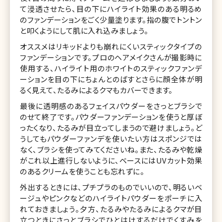
て浸透させたら、目の下にハイライト効果のある明るめ
のファンデーションをごく少量塗ります。指の腹でトントン
と叩くようにして肌に入れ込みましょう。
オススメはリキッドよりも崩れにくいスティックタイプの
ファンデーションです。プロのヘアメイクさんが撮影時に
使用する、ハイライト用のホワイトのスティックファンデ
ーションを目の下にちょんとのばすとさらに顔全体が明
るく見えて、たるみによるクマもカバーできます。
最後に透明感のあるフェイスパウダーをさっとブラシで
のせて終了です。パウダーファンデーションを使うと厚ぼ
ったくなり、たるみが目立ってしまうので避けましょう。ど
うしてもパウダーファンデを使いたい方はスポンジでは
なく、ブラシを使ってみてくださいね。また、たるみや乾燥
がこれ以上進行しないように、ベースにはUVカット効果
のあるクリームを使うことも忘れずに。
外出するときには、プチプラのものでいいので、明るいベ
ージュやピンクなどのハイライトパウダーをポーチに入
れておきましょう。夕方、たるみやたるみによるクマが目
立つときにさっとブラシでひとはけするだけでくすみを