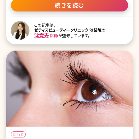
人もいるのではないでしょうか。ここで、目の下にくまができる原因や
続きを読む
くまの種類、改善方法などについて詳しくお話していきます。 【監修医
師からのワンポイント】目の下にあるだけで、疲れて老けた印象に見
えてしまうクマ。しっかり寝ても「疲れてるの?」と言われて、困ったこと
この記事は、
はありませんか?実は、クマには大きく分けて3つのタイプがあり、そ
ゼティスビューティークリニック 池袋院
の
れぞれに原因や対処法が異なります。目の下のクマを解消して明るく
沈竟卉
医師
が監修しています。
若々しい印象にするために、今回は、クマのタイプに応じた治療方法
をご紹介します。 目次 1.目の下のくまはなぜできる? 1-1.目の下にく
まがあるとこんな印象を持たれてしまう 1-2.目の下のくまが
目もと