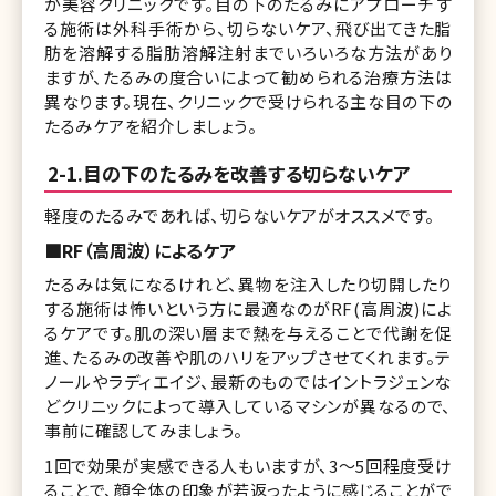
が美容クリニックです。目の下のたるみにアプローチす
る施術は外科手術から、切らないケア、飛び出てきた脂
肪を溶解する脂肪溶解注射までいろいろな方法があり
ますが、たるみの度合いによって勧められる治療方法は
異なります。現在、クリニックで受けられる主な目の下の
たるみケアを紹介しましょう。
2-1.目の下のたるみを改善する切らないケア
軽度のたるみであれば、切らないケアがオススメです。
■RF（高周波）によるケア
たるみは気になるけれど、異物を注入したり切開したり
する施術は怖いという方に最適なのがRF(高周波)によ
るケアです。肌の深い層まで熱を与えることで代謝を促
進、たるみの改善や肌のハリをアップさせてくれます。テ
ノールやラディエイジ、最新のものではイントラジェンな
どクリニックによって導入しているマシンが異なるので、
事前に確認してみましょう。
1回で効果が実感できる人もいますが、3～5回程度受け
ることで、顔全体の印象が若返ったように感じることがで