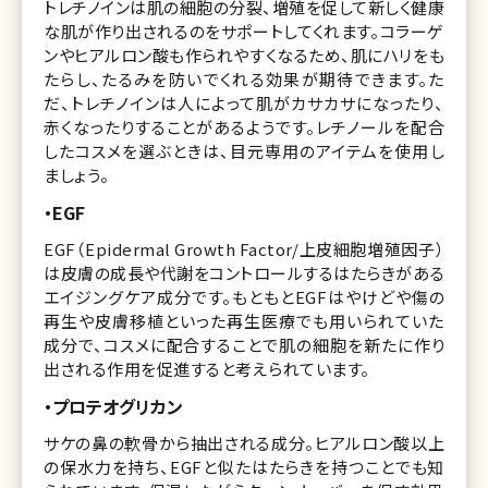
トレチノインは肌の細胞の分裂、増殖を促して新しく健康
な肌が作り出されるのをサポートしてくれます。コラーゲ
ンやヒアルロン酸も作られやすくなるため、肌にハリをも
たらし、たるみを防いでくれる効果が期待できます。た
だ、トレチノインは人によって肌がカサカサになったり、
赤くなったりすることがあるようです。レチノールを配合
したコスメを選ぶときは、目元専用のアイテムを使用し
ましょう。
・EGF
EGF（Epidermal Growth Factor/上皮細胞増殖因子）
は皮膚の成長や代謝をコントロールするはたらきがある
エイジングケア成分です。もともとEGFはやけどや傷の
再生や皮膚移植といった再生医療でも用いられていた
成分で、コスメに配合することで肌の細胞を新たに作り
出される作用を促進すると考えられています。
・プロテオグリカン
サケの鼻の軟骨から抽出される成分。ヒアルロン酸以上
の保水力を持ち、EGFと似たはたらきを持つことでも知