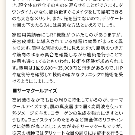
き、顔全体の老化そのものを遅らせることができます。ダ
ウンタイムがなく、施術後すぐにメイクをして帰宅できる
のも大きなメリット。また、光を当てないので、デリケート
な目の下のたるみには最適な方法といえるでしょう。
家庭用美顔器にもRF機能がついたものがありますが、
美容皮膚科に導入されている機種は効果がまったく異
なります。簡単な施術のように見えますが、脂肪のつき方
や筋肉のゆるみ具合を確認しながら施術を行うことで
結果も違ってくるともいわれ、技術や経験が求められま
す。費用は1回9,800～35,000円と開きがあるので、HP
や症例等を確認して技術の確かなクリニックで施術を受
けるようにしましょう。
■サーマクールアイズ
高周波のなかでも目の周りに特化しているのが、サーマ
クールアイズです。肌の真皮層まで届く高周波を使って
熱ダメージを与え、コラーゲンの生成を強力に促すとい
うもの。フェイスラインのたるみなど顔全体のリフティン
グに効果が高いとして人気があるサーマクールですが、
従来の機種ではデリケートな目の周りには施術を行うこ