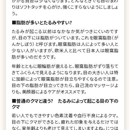
かかる負担は少なくなります。どんなときでも目のまわ
りはソフトタッチを心がけ、強くこすらないようにしましょ
う。
■脂肪が多いとたるみやすい?
たるみが起こる以前はなかなか気がつきにくいのです
が、目の下には脂肪がついています。これを眼窩脂肪（が
んかしぼう）と呼びます。眼窩脂肪は人によって多い人と
少ない人がいますが、欧米人と比べて日本人は眼窩脂
肪が多いのだそうです。
年齢とともに眼輪筋が衰えると、眼窩脂肪がずり落ちて
きてふくらんで見えるようになります。目の大きい人は特
に加齢によって眼窩脂肪が目立ちやすくなるので注意。
目の下の脂肪が目立ってきたら、自己流のマッサージよ
りも、美顔器によるケアがオススメです。
■普通のクマと違う? たるみによって起こる目の下の
クマ
若い人でもできやすい色素沈着や血行不良によるクマ。
目の下にクマができると、疲れた印象を与えるだけでは
なく、実年齢よりも老けて見えてしまいますよね。じつは