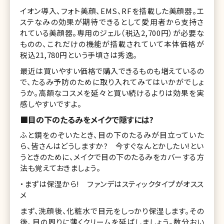
イオン導入、フォト美顔、EMS、RFを搭載した美顔器。エ
ステなみの効果が期待できるとして愛用者から支持さ
れている美顔器。専用のジェル（税込2,700円）が必要な
ものの、これだけの機能が搭載されていて本体価格が
税込21,780円という手頃さは秀逸。
最近は買いやすい価格で購入できるものも増えているの
で、たるみ予防のために取り入れてみてはいかがでしょ
うか。高額なコスメを延々と買い続けるよりは効果を実
感しやすいですよ。
■目の下のたるみをメイクで隠すには?
ふと鏡をのぞいたとき、目の下のたるみが目立っていた
ら、皆さんはどうしますか? 今すぐなんとかしたい!とい
うときのために、メイクで目の下のたるみをカバーする方
法も覚えておきましょう。
・まずは保湿から! ファンデはスティックタイプがオスス
メ
まず、洗顔後、化粧水で目元をしっかり保湿します。その
後、目の周りに薄くクリームを延ばしましょう。数分おい