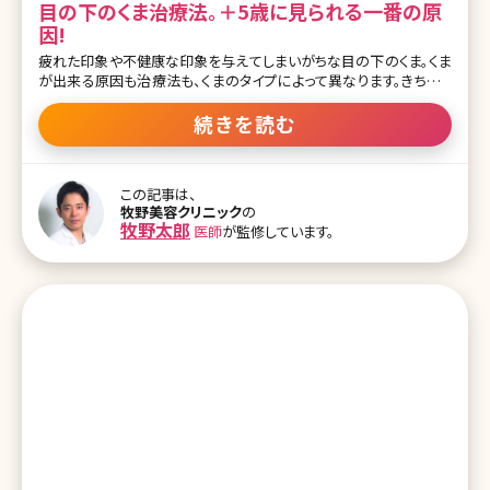
目の下のくま治療法。＋5歳に見られる一番の原
因!
疲れた印象や不健康な印象を与えてしまいがちな目の下のくま。くま
が出来る原因も治療法も、くまのタイプによって異なります。きちんと
治療すれば、毎朝コンシーラーで隠す必要もありません。 色で分か
る3つの目の下のくまとその原因 目の下のくまは大きく黒、茶、青の3
続きを読む
種類に分けられます。 黒 黒のくまは、構造的なふくらみが原因ででき
た影です。下のイラストをご覧ください。 眼窩脂肪とは、眼球のまわり
にある脂肪のことです。若い時は硬い膜でおさえられていて目の下の
この記事は、
眼窩脂肪が突出することはありません。加齢などが原因で脂肪を支
牧野美容クリニック
の
える皮膚や筋肉や膜がゆるんでしまい、脂肪が突出してしまうので
牧野太郎
医師
が監修しています。
す。 イラストのように脂肪が突出すると、皮膚がふくらんでたるみ、皮
膚のたるみにより影が出来てくまのように見えてしまうのです。 茶 茶