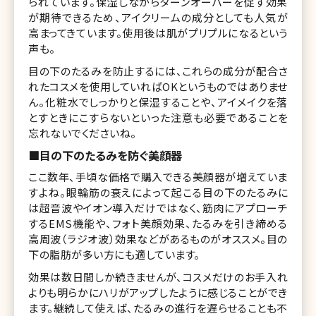
られています。保湿しながらターンオーバーを促す効果
が期待できるため、アイクリームの成分としても人気が
高まってきています。使用後は肌がプリプルになるという
声も。
目の下のたるみを防止するには、これらの成分が配合さ
れたコスメを使用していればOKというものではありませ
ん。化粧水でしっかりと保湿することや、アイメイクを落
とすときにこすらないといった注意も必要であることを
忘れないでくださいね。
■目の下のたるみを防ぐ美顔器
ここ数年、手頃な価格で購入できる美顔器が増えていま
すよね。眼輪筋の衰えによって起こる目の下のたるみに
は超音波やイオン導入だけではなく、筋肉にアプローチ
するEMS機能や、フォト美顔効果、たるみを引き締める
高周波（ラジオ波）効果などがあるものがオススメ。目の
下の脂肪が多い方にも適しています。
効果は数日間しか続きませんが、コスメだけのお手入れ
よりも明らかにハリがアップしたように感じることができ
ます。継続して使えば、たるみの進行を遅らせることも不