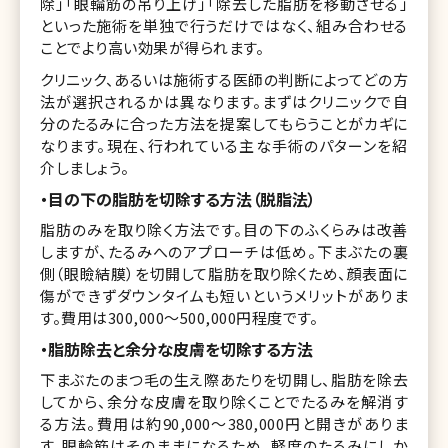
除」「眼輪筋の吊り上げ」「除去した脂肪を移動させる」
といった施術を単独で行うだけではなく、組み合わせる
ことでより高い効果が得られます。
クリニック、あるいは施術する医師の判断によってどの方
法が選択されるかは異なります。まずはクリニックで自
分のたるみに合った方法を提案してもらうことがカギに
なります。現在、行われている主な手術のパターンを紹
介しましょう。
・目の下の脂肪を切除する方法（脱脂法）
脂肪のみを取り除く方法です。目の下のふくらみは改善
しますが、たるみへのアプローチは低め。下まぶたの裏
側（眼瞼結膜）を切開して脂肪を取り除くため、顔表面に
傷ができずダウンタイムも短いというメリットがありま
す。費用は300,000～500,000円程度です。
・脂肪除去と余分な皮膚を切除する方法
下まぶたのまつ毛の生え際あたりを切開し、脂肪を除去
してから、余分な皮膚を取り除くことでたるみを解消す
る方法。費用は約90,000～380,000円と開きがありま
す。眼輪筋はそのままになるため、軽度のたるみにしか