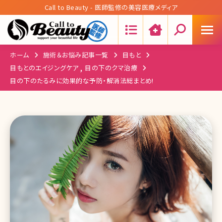
Call to Beauty - 医師監修の美容医療メディア
Search:
ホーム
施術＆お悩み記事一覧
目もと
,
目もとのエイジングケア
目の下のクマ治療
目の下のたるみに効果的な予防・解消法総まとめ!