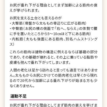
お尻が垂れ下がる理由としてまず加齢による筋肉の衰
えが挙げられます。
お尻を支える土台とも言えるのが
・大臀筋（骨盤から太ももの骨辺りに広がる筋肉）
・中臀筋（お尻の横の側面で「右へ、ならえ」の体勢で腰
に手を置いたところから5～10㎝ほど下にある筋肉）
・内転筋（太もも後面にある筋肉、別名ハムストリング
ス）
これらの筋肉は建物の構造に例えるならば基礎の部分
であり、その基礎が崩れると、その上に乗っている脂肪や
皮膚も弛んで垂れ下がってしまいます。
人間の老化は足から訪れると言っても過言ではありませ
ん。太ももからお尻にかけての筋肉老化は早くから現れ
るので20代から加齢による垂れ下がりが始まる方も少
なくありません。
運動不足
お尻が垂れ下がる理由としてまず筋肉の衰えを挙げま