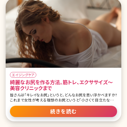
りますか。今回は、目標にも設定できそうな、きれいなお尻・ヒップラ
インを持つ芸能人たちをランキングでご紹介します。 目次 第1位 田中
みな実 第2位 長谷川潤 第3位 深田恭子 第4位 足立梨花 第5位 中村
アン 第6位 ダレノガレ明美 第7位 森星 第8位 小嶋陽菜 第9位 秋元
才加 第10位 川口春奈 まとめ 第
エイジングケア
綺麗なお尻を作る方法。筋トレ、エクササイズ〜
美容クリニックまで
皆さんは「キレイなお尻」というと、どんなお尻を思い浮かべますか?
これまで女性が考える理想のお尻というと「小さくて目立たないお
尻」と答える人が多かったのではないでしょうか。でも、最近はこんな
風潮が少しずつ変わってきているようです。ここでは今どきのキレイな
続きを読む
お尻を手に入れる方法について詳しく紹介していきます。 目次 1.モテ
にも直結する?男性も女性も憧れるキレイなお尻になる! 1-1.理想の
ヒップサイズ 1-2.理想のヒップの形 1-3.キレイなお尻は肌の質感も