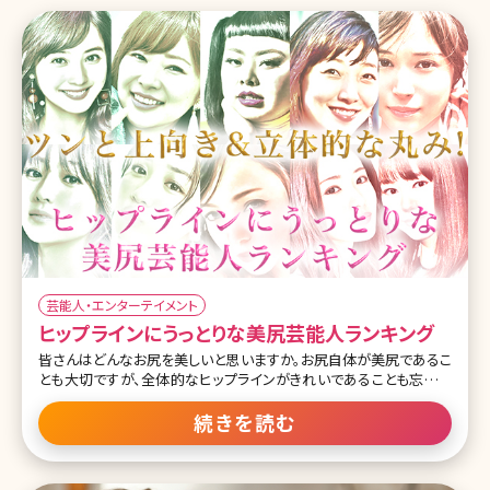
芸能人・エンターテイメント
ヒップラインにうっとりな美尻芸能人ランキング
皆さんはどんなお尻を美しいと思いますか。お尻自体が美尻であるこ
とも大切ですが、全体的なヒップラインがきれいであることも忘れて
はいけないポイント。 日本人の尻回りは欧米の人と比べ、骨盤の位
置がやや後ろで、筋肉の発達度が弱いため、垂れやすくぺったんこな
続きを読む
お尻が多いと言われています。 しかし男性が魅力を感じる部位として
も、よくあげられることのある「お尻」。是非ともその形は気にしてい
きたいところですが、一体どんな形が良いのか具体的なイメージはあ