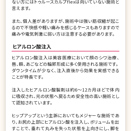
ない方にはトゥルースカルプflexは向いていない施術と
言えます。
また、個人差がありますが、施術中は強い筋収縮が起こ
るので不快感や軽い痛みを感じるケースもありますので
痛みや電気刺激に弱い方は注意する必要があります。
ヒアルロン酸注入
ヒアルロン酸注入は美容医療において顔のシワ治療、
唇、額、あごなどの輪郭形成に多く使用される施術です。
ダウンタイムが少なく、注入直後から効果を実感できる
ことが特長です。
注入したヒアルロン酸製剤は約6～12カ月ほどで体内
に吸収され、元の状態へ戻るため安全性の高い施術とし
て認知されています。
ヒップアップという主訴においてもメジャーな施術であ
り、お尻の上部にヒアルロン酸を注入し、ボリュームを出
すことで、垂れて丸みを失った状態を上向きにし、脚を