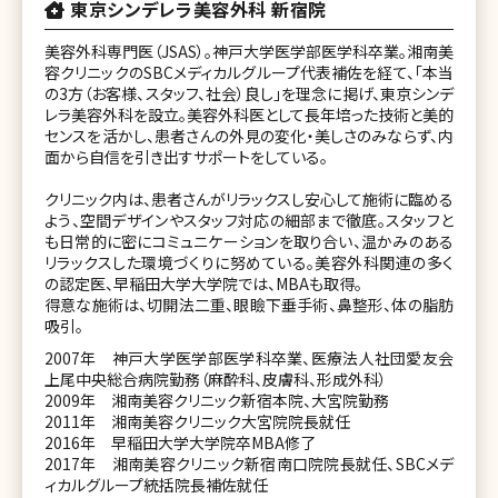
東京シンデレラ美容外科 新宿院
美容外科専門医（JSAS）。神戸大学医学部医学科卒業。湘南美
容クリニックのSBCメディカルグループ代表補佐を経て、「本当
の3方（お客様、スタッフ、社会）良し」を理念に掲げ、東京シンデ
レラ美容外科を設立。美容外科医として長年培った技術と美的
センスを活かし、患者さんの外見の変化・美しさのみならず、内
面から自信を引き出すサポートをしている。
クリニック内は、患者さんがリラックスし安心して施術に臨める
よう、空間デザインやスタッフ対応の細部まで徹底。スタッフと
も日常的に密にコミュニケーションを取り合い、温かみのある
リラックスした環境づくりに努めている。美容外科関連の多く
の認定医、早稲田大学大学院では、MBAも取得。
得意な施術は、切開法二重、眼瞼下垂手術、鼻整形、体の脂肪
吸引。
2007年 神戸大学医学部医学科卒業、医療法人社団愛友会
上尾中央総合病院勤務（麻酔科、皮膚科、形成外科）
2009年 湘南美容クリニック新宿本院、大宮院勤務
2011年 湘南美容クリニック大宮院院長就任
2016年 早稲田大学大学院卒MBA修了
2017年 湘南美容クリニック新宿南口院院長就任、SBCメデ
ィカルグループ統括院長補佐就任