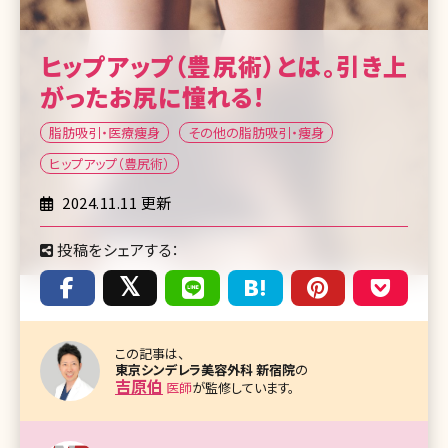
ヒップアップ（豊尻術）とは。引き上
がったお尻に憧れる!
脂肪吸引・医療痩身
その他の脂肪吸引・痩身
ヒップアップ（豊尻術）
2024.11.11 更新
投稿をシェアする：
この記事は、
東京シンデレラ美容外科 新宿院
の
吉原伯
医師
が監修しています。