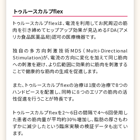
トゥルースカルプflex
トゥルースカルプflexは、電流を利用してお尻周辺の筋
肉を引き締めてヒップアップ効果が見込めるFDA(アメ
リカ食品医薬品局)認可の医療機器です。
独自の多方向刺激技術MDS（Multi-Directional
Stimulation)が、電流の方向に変化を加えて同じ筋肉
への刺激を避け、より広範囲に効果的に筋肉を刺激する
ことで健康的な筋肉の生成を促進します。
また、トゥルースカルプflexの治療は1度の治療で8つの
ハンドピースを配置し、同時に８つのエリアの筋肉の活
性促進を行うことが特長です。
トゥルースカルプflexを2〜6日の間隔で4〜6回使用し
た患者の筋肉量が平均約30％増加し、脂肪の厚さもわ
ずかに減少したという臨床実験の検証データも出てい
ます。