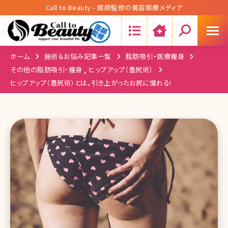
Call to Beauty - 医師監修の美容医療メディア
Search:
ホーム
施術＆お悩み記事一覧
脂肪吸引・医療痩身
,
その他の脂肪吸引・痩身
ヒップアップ（豊尻術）
ヒップアップ（豊尻術）とは。引き上がったお尻に憧れる!