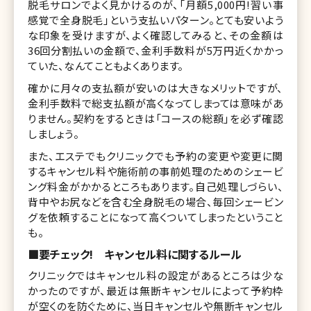
脱毛サロンでよく見かけるのが、「月額5,000円!習い事
感覚で全身脱毛」という支払いパターン。とても安いよう
な印象を受けますが、よく確認してみると、その金額は
36回分割払いの金額で、金利手数料が5万円近くかかっ
ていた、なんてこともよくあります。
確かに月々の支払額が安いのは大きなメリットですが、
金利手数料で総支払額が高くなってしまっては意味があ
りません。契約をするときは「コースの総額」を必ず確認
しましょう。
また、エステでもクリニックでも予約の変更や変更に関
するキャンセル料や施術前の事前処理のためのシェービ
ング料金がかかるところもあります。自己処理しづらい、
背中やお尻などを含む全身脱毛の場合、毎回シェービン
グを依頼することになって高くついてしまったということ
も。
■要チェック! キャンセル料に関するルール
クリニックではキャンセル料の設定があるところは少な
かったのですが、最近は無断キャンセルによって予約枠
が空くのを防ぐために、当日キャンセルや無断キャンセル