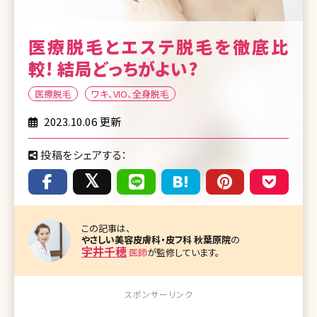
医療脱毛とエステ脱毛を徹底比
較! 結局どっちがよい?
医療脱毛
ワキ、VIO、全身脱毛
2023.10.06 更新
投稿をシェアする：
この記事は、
やさしい美容皮膚科・皮フ科 秋葉原院
の
宇井千穂
医師
が監修しています。
スポンサーリンク