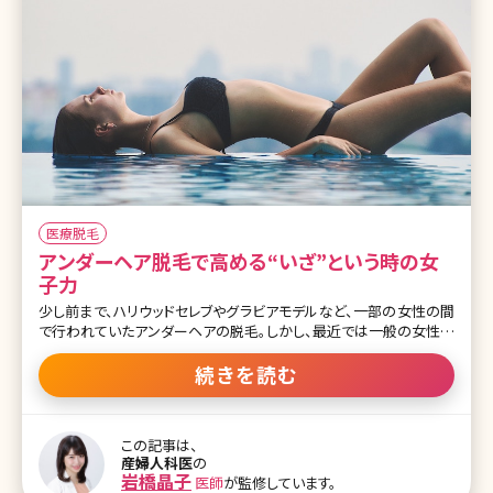
医療脱毛
アンダーヘア脱毛で高める“いざ”という時の女
子力
少し前まで、ハリウッドセレブやグラビアモデルなど、一部の女性の間
で行われていたアンダーヘアの脱毛。しかし、最近では一般の女性の
間でもVIO脱毛と呼ばれるデリケートゾーンを含めたアンダーヘアの
脱毛を考える人が増えています。実際に施術を受けた人からは「快適
続きを読む
すぎる!」という声も。ここでもはや女性の新しい常識になりつつある
アンダーヘアの脱毛について詳しく説明しましょう。 目次 1.新しい女
性の常識!アンダーヘアの脱毛とは 1-1.アンダーヘアの脱毛・VIO脱
この記事は、
毛って? 1-2.ハイジニーナ脱毛って? 1-3.アンダーヘアを脱毛するメリ
産婦人科医
の
ット 2.アンダーヘアを脱毛する方法いろいろ 2-1.アンダーヘアを脱毛
岩橋晶子
医師
が監修しています。
する方法・その1クリニックでのレーザー脱毛 2-2.アンダーヘアを脱