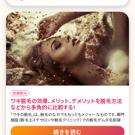
毛する方法・その2脱毛エステでの光脱毛 2-3.アンダーヘアを脱毛す
る方法・その3自己処理 3.アンダー
医療脱毛
ワキ脱毛の効果、メリット、デメリットを脱毛方法
などから多角的に比較する!
「ワキの脱毛」は、脱毛のなかでももっともメジャーなものです。専門
施設（脱毛エステサロンや脱毛クリニック）での脱毛がムダ毛処理の
選択肢の一つとなってきたとはいえ、やはりまだまだ自己処理をする
人の方が多いこのご時世ですが、「ワキ脱毛は脱毛エステサロンや脱
続きを読む