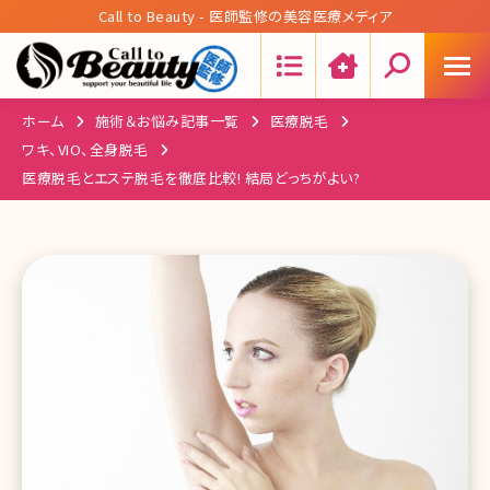
Call to Beauty - 医師監修の美容医療メディア
Search:
ホーム
施術＆お悩み記事一覧
医療脱毛
ワキ、VIO、全身脱毛
医療脱毛とエステ脱毛を徹底比較! 結局どっちがよい?