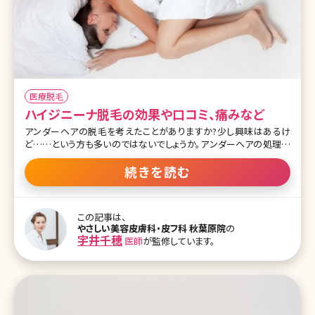
医療脱毛
ハイジニーナ脱毛の効果や口コミ、痛みなど
アンダーヘアの脱毛を考えたことがありますか?少し興味はあるけ
ど……という方も多いのではないでしょうか。アンダーヘアの処理方
法にはVIOゾーンを完全に脱毛してしまう「ハイジニーナ」とムダ毛の
量を減らして整える「減毛」の2種類があります。 ここでは、ハイジニ
続きを読む
ーナとは?という疑問に対する答えや、ハイジニーナ脱毛のメリットや
脱毛方法、アンダーヘアを減らしたい（減毛したい）人はどうしたらい
いのかといった点について、口コミなども交え、ご紹介したいと思いま
この記事は、
す。 目次 1.ハイジニーナ（VIO）or 減毛?アンダーヘアの処理ってどう
やさしい美容皮膚科・皮フ科 秋葉原院
の
すればいい? 1-1.ハイジニーナ（VIO）脱毛とは? 1-2.ハイジニーナ脱
宇井千穂
医師
が監修しています。
毛のメリット「清潔な女性」「衛生的な女性」と呼ばれるわけは? 1-3.
ハイジニーナのその他のメリットとは 1-4.ハイジニーナ脱毛のデメリ
ット 1-5.おすすめは程よく