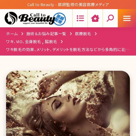
Call to Beauty - 医師監修の美容医療メディア
Search:
ホーム
施術＆お悩み記事一覧
医療脱毛
,
ワキ、VIO、全身脱毛
脇脱毛
ワキ脱毛の効果、メリット、デメリットを脱毛方法などから多角的に比較
する!