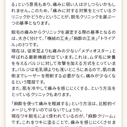
る」という意見もあり、痛みに弱い人は少しつらいかもし
れません。このため、「痛みに対する対策をとっているク
リニックかどうか」ということが、脱毛クリニックを選ぶ一
つの基準となります。
脱毛の痛みからクリニックを選定する際の基準となるの
は、大きく分けて、「機械の工夫」「麻酔の工夫」「トライア
ル」の3つです。
現在は、従来型よりも痛みの少ない「メディオスター」と
呼ばれる最新機器が出ています。これは、ムダ毛に栄養
を与えるバルジに対して攻撃を加える方式をとっていま
す。バルジは毛乳頭よりも浅いところにあるので、肌の奥
側までレーザーを照射する必要がなく、痛みが少なくな
るという理屈です。
また、肌を冷やして痛みを感じにくくする、という方法を
とっているクリニックもあります。
「麻酔を使って痛みを軽減する」という方法は、比較的イ
メージしやすいのではないでしょうか。
現在ワキ脱毛によく使われているのが、「麻酔クリーム」
です。これをワキに塗ることで、痛みを感じにくくさせま