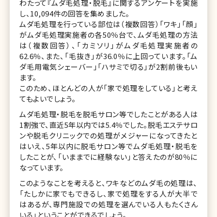
わたって『ムダ毛処理・脱毛』に関するアンケートを実施
し、10,094件の回答を集めました。
ムダ毛処理を行っている部位は（複数回答）「ワキ」「顔」
がムダ毛処理実施者の各50％台で、ムダ毛処理の方法
は（複数回答）、「カミソリ」がムダ毛処理実施者の
62.6％、また、「毛抜き」が36.0％に上回っています。「ム
ダ毛用電気シェーバー」「ハサミで切る」が2割前後もい
ます。
このため、ほとんどの人が「家で処理をしている」と考え
てもよいでしょう。
ムダ毛処理・脱毛を脱毛サロン等でしたことがある人は
1割強で、直近5年以内では5.4％でした。脱毛エステサロ
ンや脱毛クリニックでの処理がメジャーになってきたと
はいえ、5年以内に脱毛サロン等でムダ毛処理・脱毛を
したことが、「いままでに経験ない」と答えたのが80％に
なっています。
このようなことを考えると、ワキなどのムダ毛の処理は、
「たしかに家でもできるし、家で処理をする人が大半で
はあるが、専門施設での処理を選んでいる人もたくさん
いる」ということができるでしょう。