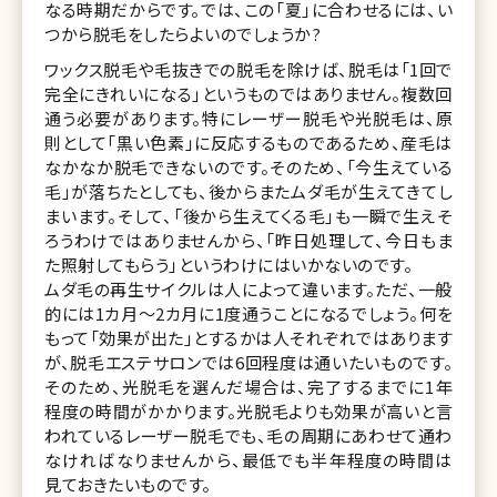
なる時期だからです。では、この「夏」に合わせるには、い
つから脱毛をしたらよいのでしょうか?
ワックス脱毛や毛抜きでの脱毛を除けば、脱毛は「1回で
完全にきれいになる」というものではありません。複数回
通う必要があります。特にレーザー脱毛や光脱毛は、原
則として「黒い色素」に反応するものであるため、産毛は
なかなか脱毛できないのです。そのため、「今生えている
毛」が落ちたとしても、後からまたムダ毛が生えてきてし
まいます。そして、「後から生えてくる毛」も一瞬で生えそ
ろうわけではありませんから、「昨日処理して、今日もま
た照射してもらう」というわけにはいかないのです。
ムダ毛の再生サイクルは人によって違います。ただ、一般
的には1カ月～2カ月に1度通うことになるでしょう。何を
もって「効果が出た」とするかは人それぞれではあります
が、脱毛エステサロンでは6回程度は通いたいものです。
そのため、光脱毛を選んだ場合は、完了するまでに1年
程度の時間がかかります。光脱毛よりも効果が高いと言
われているレーザー脱毛でも、毛の周期にあわせて通わ
なければなりませんから、最低でも半年程度の時間は
見ておきたいものです。