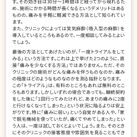
す。その効き目は30分～1時間ほど経ってから現れるた
め、施術にかかる時間が長くなるというデメリットはある
ものの、痛みを手軽に軽減できる方法として知られてい
ます。
また、クリニックによっては笑気麻酔（吸入型の麻酔）を
導入しているところもあるので、一度相談してみるとよい
でしょう。
最後の方法としてあげたいのが、「一度トライアルをして
みる」という方法です。これは上で挙げた2つのように、直
接「痛みを少なくする方法」ではありません。ただ、その
クリニックの施術がどんな痛みを伴うものなのか、痛み
の程度はどのようなものなのかを測る指針となります。
この「トライアル」は、有料のところもあれば無料のとこ
ろもあります。しかしいずれの場合であっても、継続契約
をした後に「1回行ってみたけれど、あまりの痛みに2度
と行けなくなってしまった」という状況に陥るよりは安上
がりです。特に「痛みに弱い」という自覚がある人や、「家
で脱毛機械を使っていたが、痛くてやめてしまった」とい
う人は、一度は試しておくとよいでしょう。また、そのとき
にそのクリニックの接客態度や雰囲気を見ることもでき