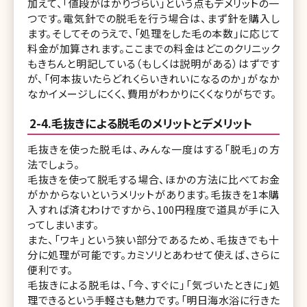
加えて、「値段がはかりづらい」という点もデメリットの一
つです。電気針での脱毛を行う場合は、まず針を購入し
ます。そしてそのうえで、「処理をした毛の本数」に応じて
料金が加算されます。ここまでの料金はどこのクリニック
もきちんと明記している（もしくは説明がある）はずです
が、「何本抜いたらどれくらいきれいになるのか」がなか
なかイメージしにくく、費用がわかりにくくなりがちです。
2-4.毛抜きによる脱毛のメリットとデメリット
毛抜きを使った脱毛は、みんな一度はする「脱毛」の方
法でしょう。
毛抜きを使って脱毛する場合、ほかの方法に比べてお金
がかからないというメリットがあります。毛抜きを1本購
入すれば済むわけですから、100円程度で道具が手に入
ってしまいます。
また、「ワキ」という狭い部分であるため、毛抜きでも十
分に処理が可能です。カミソリとあわせて使えば、さらに
便利です。
毛抜きによる脱毛は、「今、すぐに」「気づいたときに」処
理できるという手軽さも魅力です。「明日海水浴に行きた