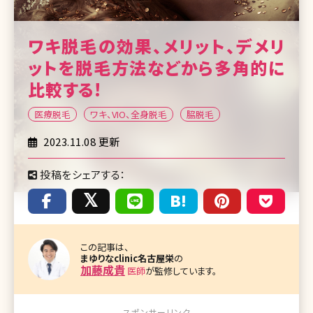
ワキ脱毛の効果、メリット、デメリ
ットを脱毛方法などから多角的に
比較する!
医療脱毛
ワキ、VIO、全身脱毛
脇脱毛
2023.11.08 更新
投稿をシェアする：
この記事は、
まゆりなclinic名古屋栄
の
加藤成貴
医師
が監修しています。
スポンサーリンク