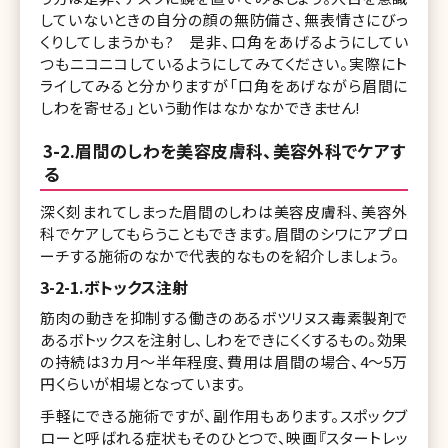
していないときの自分の顔の無防備さ、無表情さにびっ
くりしてしまうかも? 是非、口角をあげるようにしてい
つもニコニコしているようにしてみてください。実際にト
ライしてみると分かりますが「口角をあげながら眉間に
しわを寄せる」という動作はなかなかできません!
3-2.眉間のしわを美容皮膚科、美容外科でケアす
る
深く刻まれてしまった眉間のしわは美容皮膚科、美容外
科でケアしてもらうこともできます。眉間のシワにアプロ
ーチする施術のなかで代表的なものを紹介しましょう。
3-2-1.ボトックス注射
筋肉の動きを抑制する働きのあるボツリヌス毒素製剤で
あるボトックスを注射し、しわをできにくくするもの。効果
の持続は3カ月～半年程度、費用は眉間の場合、4～5万
円くらいが相場となっています。
手軽にできる施術ですが、副作用もあります。スポックブ
ローと呼ばれる症状もそのひとつで、映画『スタートレッ