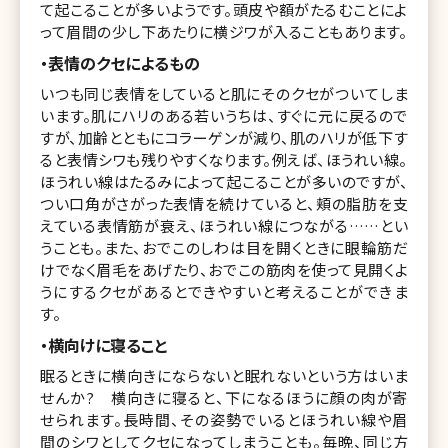
て起こることが多いようです。頭皮や額がたるむことによ
って眉間の少し下あたりに横ジワが入ることもあります。
・表情のクセによるもの
いつも同じ表情をしていると肌にそのクセがついてしま
います。肌にハリのある若いうちは、すぐに元に戻るので
すが、加齢とともにコラーゲンが減り、肌のハリが低下す
ると表情シワも残りやすくなります。例えば、ほうれい線。
ほうれい線はたるみによって起こることが多いのですが、
つい口角がさがった表情を続けていると、頬の脂肪を支
えている表情筋が衰え、ほうれい線につながる……とい
うことも。また、おでこのしわは目を開くときに眼輪筋だ
けでなく眉毛をあげたり、おでこの筋肉を使って見開くよ
うにするクセがあるとできやすいと考えることができま
す。
・横向けに寝ること
眠るときに横向きにならないと眠れないという方はいま
せんか? 横向きに寝ると、下になるほうに顔の肉が寄
せられます。長時間、その姿勢でいるとほうれい線や眉
間のシワとしてクセになってしまうことも。毎晩、同じ方