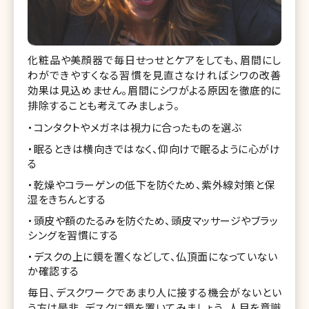
化粧品や美顔器で毎日せっせとケアをしても、眉間にし
わができやすくなる習慣を見直さなければシワの改善
効果は見込めません。眉間にシワがよる原因を徹底的に
排除することも考えてみましょう。
・コンタクトやメガネは視力に合ったものを選ぶ
・眠るときは横向きではなく、仰向けで眠るように心がけ
る
・乾燥やコラーゲンの低下を防ぐため、紫外線対策と保
湿をきちんとする
・頭皮や額のたるみを防ぐため、頭皮マッサージやブラッ
シングを習慣にする
・デスクの上に鏡を置くなどして、仏頂面になっていない
か確認する
毎日、デスクワークであまり人に接する機会がないとい
う方は是非、デスクに鏡を置いてみましょう。人目を意識