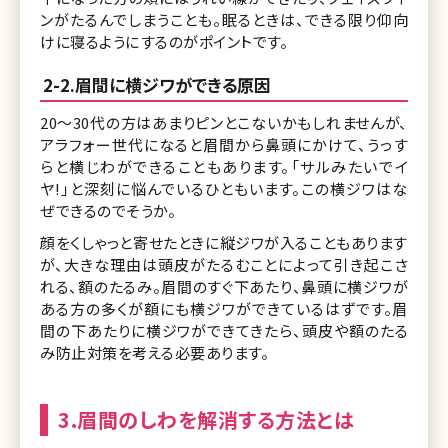
ンがたるんでしまうことも。眠るときは、できる限り仰向
けに寝るようにするのがポイントです。
2-2.眉間に横ジワができる原因
20〜30代の方はあまりピンとこないかもしれませんが、
アラフォー世代になると眉間から鼻頭にかけて、うっす
らと横じわができることもあります。「サルみたいでイ
ヤ!」と深刻に悩んでいるひともいます。この横ジワはな
ぜできるのでそうか。
顔をくしゃっと寄せたときに縦ジワが入ることもあります
が、大きな理由は頭皮がたるむことによって引き起こさ
れる、額のたるみ。眉間のすぐ下あたり、鼻頭に横ジワが
ある方の多くが額にも横ジワができているはずです。眉
間の下あたりに横ジワができてきたら、頭皮や額のたる
み防止対策を考える必要あります。
3.眉間のしわを解消する方法とは