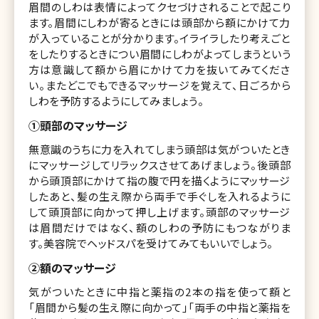
眉間のしわは表情によってクセづけされることで起こり
ます。眉間にしわが寄るときには頭部から額にかけて力
が入っていることが分かります。イライラしたり考えごと
をしたりするときについ眉間にしわがよってしまうという
方は意識して額から眉にかけて力を抜いてみてくださ
い。またどこでもできるマッサージを覚えて、日ごろから
しわを予防するようにしてみましょう。
①頭部のマッサージ
無意識のうちに力を入れてしまう頭部は気がついたとき
にマッサージしてリラックスさせてあげましょう。後頭部
から頭頂部にかけて指の腹で円を描くようにマッサージ
したあと、髪の生え際から両手で手ぐしを入れるように
して頭頂部に向かって押し上げます。頭部のマッサージ
は眉間だけではなく、額のしわの予防にもつながりま
す。美容院でヘッドスパを受けてみてもいいでしょう。
②額のマッサージ
気がついたときに中指と薬指の2本の指を使って額と
「眉間から髪の生え際に向かって」「両手の中指と薬指を