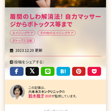
眉間のしわ解消法! 自力マッサー
ジからボトックス等まで
エイジングケア
その他のエイジングケア
ボトックス注射
2023.12.20 更新
投稿をシェアする：
この記事は、
六本木スキンクリニック
の
鈴木稚子
医師
が監修しています。
スポンサーリンク