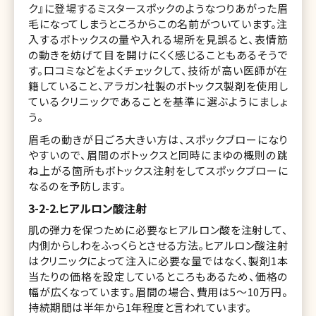
ク』に登場するミスタースポックのようなつりあがった眉
毛になってしまうところからこの名前がついています。注
入するボトックスの量や入れる場所を見誤ると、表情筋
の動きを妨げて目を開けにくく感じることもあるそうで
す。口コミなどをよくチェックして、技術が高い医師が在
籍していること、アラガン社製のボトックス製剤を使用し
ているクリニックであることを基準に選ぶようにましょ
う。
眉毛の動きが日ごろ大きい方は、スポックブローになり
やすいので、眉間のボトックスと同時にまゆの概則の跳
ね上がる箇所もボトックス注射をしてスポックブローに
なるのを予防します。
3-2-2.ヒアルロン酸注射
肌の弾力を保つために必要なヒアルロン酸を注射して、
内側からしわをふっくらとさせる方法。ヒアルロン酸注射
はクリニックによって注入に必要な量ではなく、製剤1本
当たりの価格を設定しているところもあるため、価格の
幅が広くなっています。眉間の場合、費用は5～10万円。
持続期間は半年から1年程度と言われています。