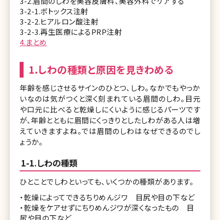
3-2.眉間のしわを美容皮膚科、美容外科でケアする
3-2-1.ボトックス注射
3-2-2.ヒアルロン酸注射
3-2-3.再生医療によるPRP注射
4.まとめ
1.しわの種類と原因を見きわめる
年齢を感じさせるサインのひとつ、しわ。なかでもやっか
いなのは気がつくと深く刻まれている眉間のしわ。目元
や口元に比べると乾燥しにくいように感じるパーツです
が、年齢とともに眉間にくっきりとしたしわがある人は増
えていきますよね。では眉間のしわはなぜできるのでし
ょうか。
1-1.しわの種類
ひとことでしわといっても、いくつかの種類があります。
・乾燥によってできるちりめんジワ 目尻や目の下など
・乾燥をケアせずにちりめんジワが深くなったもの 目
尻や目の下など