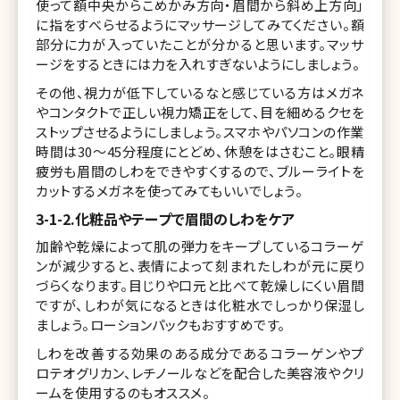
使って額中央からこめかみ方向・眉間から斜め上方向」
に指をすべらせるようにマッサージしてみてください。額
部分に力が入っていたことが分かると思います。マッサ
ージをするときには力を入れすぎないようにしましょう。
その他、視力が低下しているなと感じている方はメガネ
やコンタクトで正しい視力矯正をして、目を細めるクセを
ストップさせるようにしましょう。スマホやパソコンの作業
時間は30～45分程度にとどめ、休憩をはさむこと。眼精
疲労も眉間のしわをできやすくするので、ブルーライトを
カットするメガネを使ってみてもいいでしょう。
3-1-2.化粧品やテープで眉間のしわをケア
加齢や乾燥によって肌の弾力をキープしているコラーゲ
ンが減少すると、表情によって刻まれたしわが元に戻り
づらくなります。目じりや口元と比べて乾燥しにくい眉間
ですが、しわが気になるときは化粧水でしっかり保湿し
ましょう。ローションパックもおすすめです。
しわを改善する効果のある成分であるコラーゲンやプ
ロテオグリカン、レチノールなどを配合した美容液やクリ
ームを使用するのもオススメ。