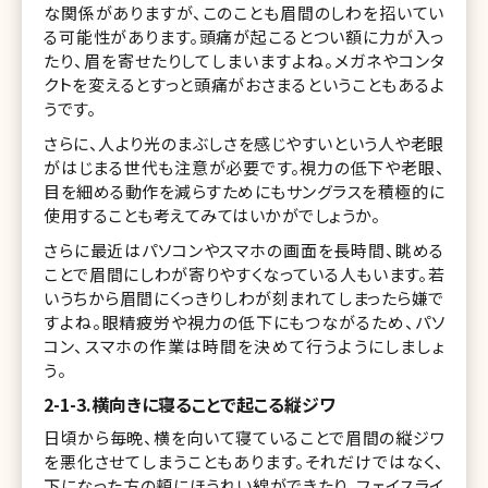
な関係がありますが、このことも眉間のしわを招いてい
る可能性があります。頭痛が起こるとつい額に力が入っ
たり、眉を寄せたりしてしまいますよね。メガネやコンタ
クトを変えるとすっと頭痛がおさまるということもあるよ
うです。
さらに、人より光のまぶしさを感じやすいという人や老眼
がはじまる世代も注意が必要です。視力の低下や老眼、
目を細める動作を減らすためにもサングラスを積極的に
使用することも考えてみてはいかがでしょうか。
さらに最近はパソコンやスマホの画面を長時間、眺める
ことで眉間にしわが寄りやすくなっている人もいます。若
いうちから眉間にくっきりしわが刻まれてしまったら嫌で
すよね。眼精疲労や視力の低下にもつながるため、パソ
コン、スマホの作業は時間を決めて行うようにしましょ
う。
2-1-3.横向きに寝ることで起こる縦ジワ
日頃から毎晩、横を向いて寝ていることで眉間の縦ジワ
を悪化させてしまうこともあります。それだけではなく、
下になった方の頬にほうれい線ができたり、フェイスライ