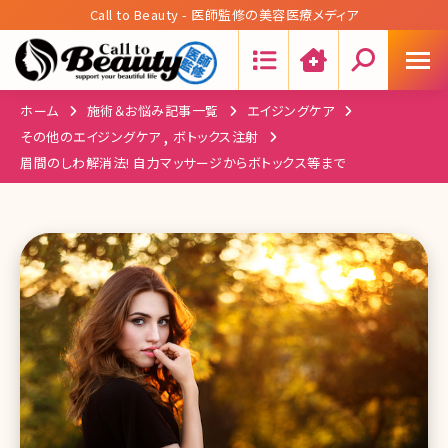
Call to Beauty - 医師監修の美容医療メディア
Search:
ホーム
施術＆お悩み記事一覧
エイジングケア
,
その他のエイジングケア
ボトックス注射
眉間のしわ解消法! 自力マッサージからボトックス等まで