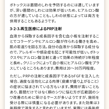
ボトックスは眉間のしわを予防するのには適しています
が、深い眉間のしわには効果が低いため、ヒアルロン酸
の方が適していることも。しわの状態によっては両方を
併用することもあるようです。
3-2-3.再生医療によるPRP注射
血液から採取する成長因子を含む血小板を注射するこ
とでコラーゲンやヒアルロン酸が作られる働きを高め、
肌の若返りを図る方法。自分の血液から採取する成分な
ので、アレルギーや感染症を起こす可能性が低い。ボトッ
クスやヒアルロン酸注射と違って効果の持続が3年程度
と長め。クリニックによって血小板にヒアルロン酸をプラ
スしているところもあります。費用は20～30万円程度。
ただし、PRPの注射と成長因子であるbFGFを注入した
場合、過度な活性化による肉芽（皮膚が盛り上がること）
の症状に悩まされている方もいます。費用が高いことも
あり、眉間だけではなく額のシワに悩む方が広範囲のシ
ワ改善のために受けるケースが多いようですが、施術を
受ける際には慎重になる必要があります。また効果は3
年程度で消失すると言われていますが、実際には長年症