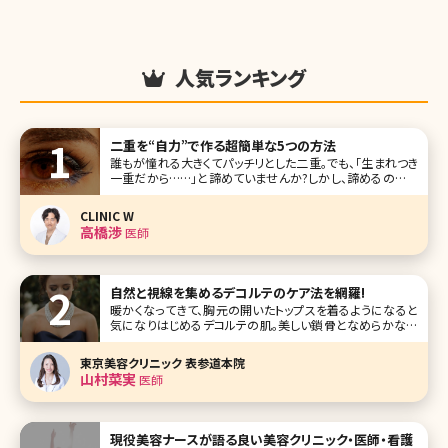
人気ランキング
二重を“自力”で作る超簡単な5つの方法
誰もが憧れる大きくてパッチリとした二重。でも、「生まれつき
一重だから……」と諦めていませんか?しかし、諦めるのはま
だ早いですよ。女性の方ならご存知かと思いますが、自力で
二重を作るというメソッドはネットでもひとつのジャンルとし
CLINIC W
て定着しており、巨大掲示板をはじめ、ツイッターを代表とす
高橋渉
医師
るSNSでも人気の
自然と視線を集めるデコルテのケア法を網羅!
暖かくなってきて、胸元の開いたトップスを着るようになると
気になりはじめるデコルテの肌。美しい鎖骨となめらかな白
い肌は女性らしさの象徴でもあり、意外と男性の目がいくポ
イントでもあります。ここで本格的な夏が始まる前にデコルテ
東京美容クリニック 表参道本院
のケア方法について考えてみましょう。 【監修医師からのワン
山村菜実
医師
ポイント
現役美容ナースが語る良い美容クリニック・医師・看護