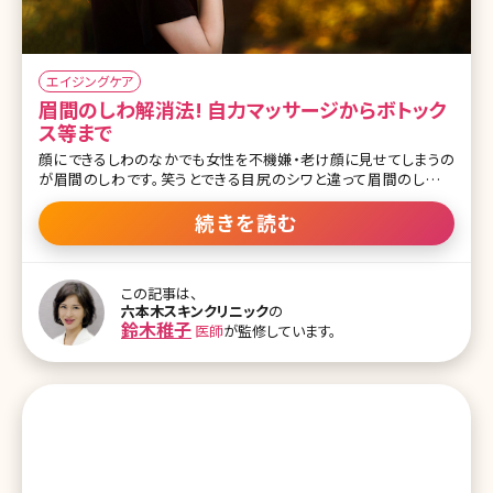
エイジングケア
眉間のしわ解消法! 自力マッサージからボトック
ス等まで
顔にできるしわのなかでも女性を不機嫌・老け顔に見せてしまうの
が眉間のしわです。笑うとできる目尻のシワと違って眉間のしわは
「いつも怒っている人」というネガティブな印象を与えてしまい、ハッピ
ーなできごとも遠ざかってしまうかもしれません。では眉間のしわを
続きを読む
解消・予防するにはどうしたらいいのでしょうか。 目次 1.しわの種類
と原因を見きわめる 1-1.しわの種類 1-2.しわができる原因 2.眉間の
しわはなぜできる? 2-1.眉間の縦ジワができる原因 2-1-1.表情グセ
この記事は、
によってできる縦ジワ 2-1-2.視力の低下によって起きる縦ジワ 2-1-3.
六本木スキンクリニック
の
横向きに寝ることで起こる縦ジワ 2-2.眉間に横ジワができる原因 3.
鈴木稚子
医師
が監修しています。
眉間のしわを解消する方法とは 3-1.眉間のしわ改善のセルフケア 3-
1-1.表情ぐせの改善・マッサージ 3-1-2.化粧品やテープで眉間のしわ
をケア