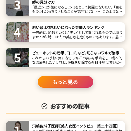
師の見分け方
「最近シミが気になるし、シミをとって綺麗になりたい」 「目を
もう少しぱっちりさせることができればな……」 このような美
容に関するお悩みを持った時、「少しでも良くなれば……」と
美容クリニックに通ってみようと思うのではないでしょうか。
そしてネットやSNSでどの美容クリニックに行こうか調べて
若い頃よりきれいになった芸能人ランキング
一般的に、加齢というと”老い”として喜ばれるものではあり
ませんが、時には人の美しさを磨くものでもあります。 芸能
界には、長らく活動されている方もいるので、そんな加齢によ
る変化に注目が集まることがあります。ここでは、「若い頃よ
り美人になった、きれいになった」とされる人たちを、ランキン
ビューホットの効果、口コミなど。切らないワキガ治療
グTOP10にし
これからの季節、気になるワキ汗の臭い。手術をして根本的
な治療をしたいけれど、汗腺を切除する外科手術は怖いとい
う方も多いですよね。とはいえ、切らないワキガ手術は効果が
ないという声もよく聞きます。切らないワキガ治療の中で再発
が少なく
もっと見る
おすすめの記事
飛嶋佐斗子医師【美人女医インタビュー第二十四回】
※この記事は飛嶋先生がフィラークリニック恵比寿院に在籍