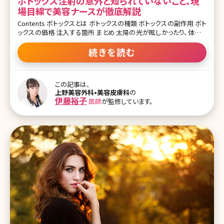
ボトックス注射の意外と知られていないこと、現
場目線で美容ナースが徹底解説
Contents ボトックスとは ボトックスの種類 ボトックスの副作用 ボト
ックスの価格 注入する箇所 まとめ 太陽の光が眩しかったり、体をど
こかにぶつけて痛みがある時に出てくる眉間のシワは年代問わず起
こり得ます。ただ、そのシワは年齢を重ねれば重ねるほどに残ってし
続きを読む
まうのです。咄嗟の時だけでなく、常におでこや眉間のシワがあると
とても老けた印象を与えてしまいます。 子どもにおばあちゃんの絵を
描いてと言うと、シミではなくシワを描くことが多いことからもパッと
この記事は、
みて年齢を感じてしまう部分だということがお分かりいただけるかと
上野美容外科•美容皮膚科
の
思います。ある調査で自分と友人の顔で、気になるポイントを考えた
伊藤裕子
医師
が監修しています。
結果では1位はどちらもたるみなのですが、自分で気になる2位はシ
ミで、友人の顔で気になるポイント2位はシワだったのです。※1 著者
の勤務するクリニックではシミを気にして来院さ