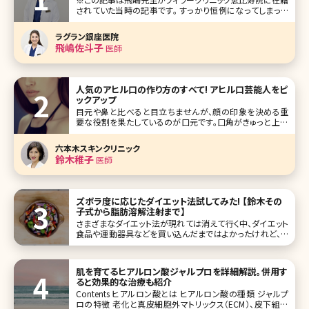
されていた当時の記事です。 すっかり恒例になってしまった
美人女医インタビュー、今回は東京・恵比寿にあるフィラーク
リニック恵比寿院院長の飛嶋佐斗子先生です。女医の魁（さ
ラグラン銀座医院
きがけ）とも言える飛島先生は、目元の二重術を始め、輪郭
飛嶋佐斗子
医師
の骨切り、フェイスリフト
人気のアヒル口の作り方のすべて! アヒル口芸能人をピ
ックアップ
目元や鼻と比べると目立ちませんが、顔の印象を決める重
要な役割を果たしているのが口元です。口角がきゅっと上が
って、可愛らしく見えるアヒル口は男性からも女性からも人気
があります。このアヒル口、実はヒアルロン酸注射で簡単につ
六本木スキンクリニック
くることができるということをご存知でしょうか。ここではかわ
鈴木稚子
医師
いい!と人気の理想のアヒ
ズボラ度に応じたダイエット法試してみた! 【鈴木その
子式から脂肪溶解注射まで】
さまざまなダイエット法が現れては消えて行く中、ダイエット
食品や運動器具などを買い込んだまではよかったけれど、ど
れも長続きしなかった……。あなたももしかすると、その中の
一人かもしれませんね。 今回は、筆者（女性）である私が実際
に経験したダイエット法をご紹介します。これらのダイエット
肌を育てるヒアルロン酸ジャルプロを詳細解説。併用す
法それぞれ
ると効果的な治療も紹介
Contents ヒアルロン酸とは ヒアルロン酸の種類 ジャルプ
ロの特徴 老化と真皮細胞外マトリックス（ECM）、皮下組織