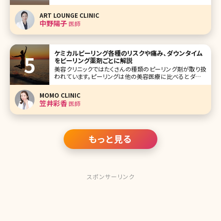
のリガメントのお話 ジャルプロに似ている施術、組み合わせ
たい施術 【監修医師からのワンポイント】ジャルプロをはじ
ART LOUNGE CLINIC
めとしたECM製剤で真皮を日頃からケアして
中野陽子
医師
ケミカルピーリング各種のリスクや痛み、ダウンタイム
をピーリング薬剤ごとに解説
美容クリニックではたくさんの種類のピーリング剤が取り扱
われています。ピーリングは他の美容医療に比べるとダウン
タイムや痛みが少ないことから初めての施術でも手を伸ばし
やすく、読者の中にも受けたことがある方は多くいらっしゃる
MOMO CLINIC
かと思います。 ひとえにピーリングといってもシミでお悩み
笠井彩香
医師
の方、ニキビでお悩み
もっと見る
スポンサーリンク