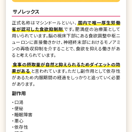
サノレックス
正式名称はマシンドールといい、
国内で唯一厚生労働
省が認可した食欲抑制剤
です。肥満症の治療薬として
用いられています。脳の視床下部にある食欲調整中枢ニ
ューロンに直接働きかけ、神経終末部におけるモノアミ
ンの再吸収抑制を介することで、食欲を抑える働きがあ
ると考えられています。
食事の摂取量が自然と抑えられるためダイエットの効
果がある
と言われています。ただし副作用として依存性
があるため内服期間の経過をしっかりと追っていく必要
があります。
副作用
・口渇
・便秘
・睡眠障害
・悪心
・依存性