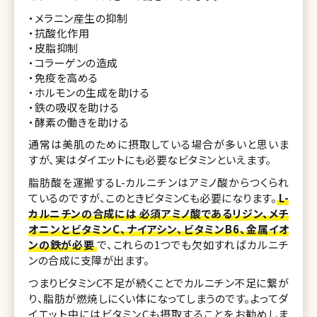
・メラニン産生の抑制
・抗酸化作用
・皮脂抑制
・コラーゲンの造成
・免疫を高める
・ホルモンの生成を助ける
・鉄の吸収を助ける
・酵素の働きを助ける
通常は美肌のために摂取している場合が多いと思いま
すが、実はダイエットにも必要なビタミンといえます。
脂肪酸を運搬するL-カルニチンはアミノ酸からつくられ
ているのですが、このときビタミンCも必要になります。
L-
カルニチンの合成には 必須アミノ酸であるリジン、メチ
オニンとビタミンC、ナイアシン、ビタミンB6、金属イオ
ンの鉄が必要
で、これらの1つでも欠如すればカルニチ
ンの合成に支障が出ます。
つまりビタミンC不足が続くことでカルニチン不足に繋が
り、脂肪が燃焼しにくい体になってしまうのです。よってダ
イエット中にはビタミンCも摂取することをお勧めしま