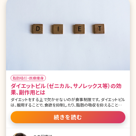
脂肪吸引・医療痩身
ダイエットピル（ゼニカル、サノレックス等）の効
果、副作用とは
ダイエットをする上で欠かせないのが食事制限です。ダイエットピル
は、服用することで、食欲を抑制したり、脂肪の吸収を抑えることがで
き、痩せる体を作ることができるダイエット方法です。今回は、ダイエッ
トピルの種類やメリット、デメリットを紹介します。 目次 1.ダイエットピ
続きを読む
ルとは 2.ダイエットピルとサプリメントの違い 3.ダイエットピルで痩せ
るしくみ 4.ダイエットピルの種類 5.ダイエットピルのメリット 6.ダイエ
ットピルのデメリット 7.ダイエットピルの処方の流れ 8.まとめ 1.ダイエ