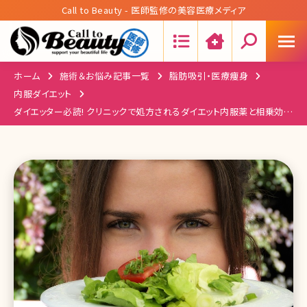
Call to Beauty - 医師監修の美容医療メディア
Search:
ホーム
施術＆お悩み記事一覧
脂肪吸引・医療痩身
内服ダイエット
ダイエッター必読! クリニックで処方されるダイエット内服薬と相乗効果
もたらすサプリメントを解説