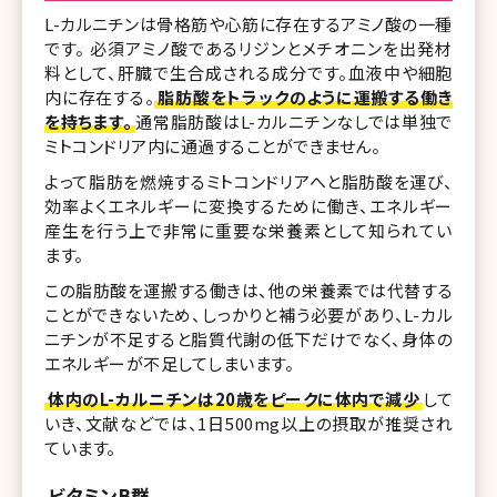
L-カルニチンは骨格筋や心筋に存在するアミノ酸の一種
です。 必須アミノ酸であるリジンとメチオニンを出発材
料として、肝臓で生合成される成分です。血液中や細胞
内に存在する。
脂肪酸をトラックのように運搬する働き
を持ちます。
通常脂肪酸はL-カルニチンなしでは単独で
ミトコンドリア内に通過することができません。
よって脂肪を燃焼するミトコンドリアへと脂肪酸を運び、
効率よくエネルギーに変換するために働き、エネルギー
産生を行う上で非常に重要な栄養素として知られてい
ます。
この脂肪酸を運搬する働きは、他の栄養素では代替する
ことができないため、しっかりと補う必要があり、L-カル
ニチンが不足すると脂質代謝の低下だけでなく、身体の
エネルギーが不足してしまいます。
体内のL-カルニチンは20歳をピークに体内で減少
して
いき、文献などでは、1日500mg以上の摂取が推奨され
ています。
ビタミンB群