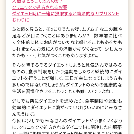
人間はどうして太るのか?
クリニックで処方されるお薬
ダイエット時に一緒に摂取すると効果的なサプリメント
おわりに
ふと鏡を見ると、ぽっこりでたお腹、ムチムチな二の腕や
足などが目につくことはありませんか? 数年前に比べ
て全体的に体にお肉がついたなと感じることもあるかも
しれません。お気に入りの洋服がキツくなって「少し太っ
たかも……」と気がつくこともありますよね。
そんな時そろそろダイエットしようと意気込んではみる
ものの、食事制限をしたり運動をしたりと継続的にダイ
エットを行うことが難しく、三日坊主になってしまう方も
多いのではないでしょうか。ダイエットのための健康的な
生活を習慣化させることってとても難しいですよね。
少しでも楽にダイエットを進めたり、食事制限や運動も
効率的にダイエットに繋がっていけばいいのにとみなさ
ん思うはず。
今回は少しでもみなさんのダイエットがうまくいくよう
に、クリニックで処方されるダイエットに関連した内服薬
と、一緒に摂取するとダイエット効果を高めることができ