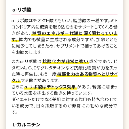
α-リポ酸
α-リポ酸はチオクト酸ともいい、脂肪酸の一種です。ミト
コンドリア内に糖質を取り込むのをサポートしてくれる働
きがあり、
糖質のエネルギー代謝に深く関わっていま
す。
体内でも微量に生成される成分ですが、加齢ととも
に減少してしまうため、サプリメントで補ってあげること
をお勧めします。
またα-リポ酸は
抗酸化力が非常に強い
成分であり、ビ
タミンA、C、Eやグルタチオンなど抗酸化物質が力を失っ
た時に再生し、もう一度
抗酸化力のある物質へとリサイ
クル
する働きがあります。
さらに
α-リポ酸はデトックス効果
があり、腎臓に溜まっ
ている水銀を排出する働きを持っています。
ダイエットだけでなく美肌に対する作用も持ち合わせて
いる成分で、日々摂取するのが非常にお勧めな成分で
す。
L-カルニチン