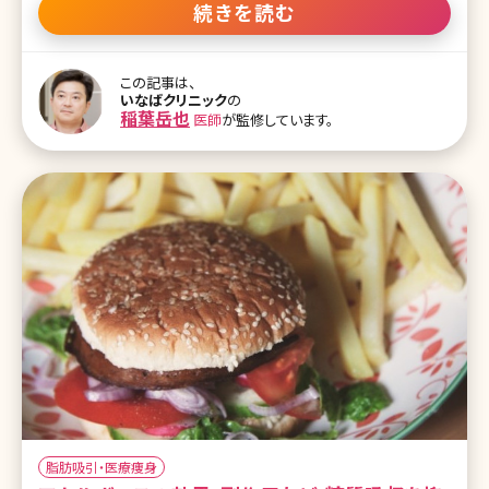
い場合、心が折れてしまいそうになることも。そんな悩み多きダイエッ
続きを読む
ターたちの間で話題を集めているのが痩せる薬・サノレックスです。
ここでは食欲を抑えて痩せる薬として唯一、認可を受けているサノレ
ックスの効果や副作用について詳しく紹介していきます。 目次 1.サノ
この記事は、
レックスってどんな薬? 1-1.痩せ薬・ダイエットピルとは 1-2.サノレック
いなばクリニック
の
スの効果 1-3.サノレックスの副作用 2.サノレックスで痩せるために 2-
稲葉岳也
医師
が監修しています。
1.サノレックスの入手方法 2-2.サノレックスの正しい飲み方 2-3.サノ
レックスの口コミ 3.まとめ〜サノ
脂肪吸引・医療痩身