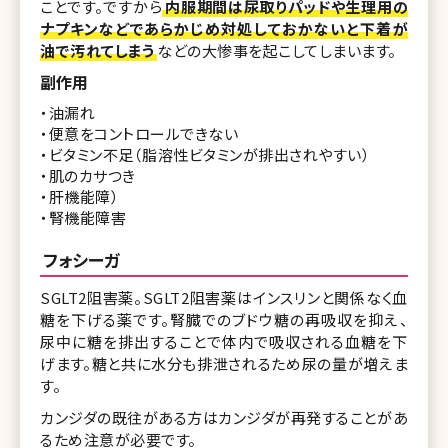
ことです。ですから
内服期間は尿取りパッドや生理用の
ナプキンなどであらかじめ対処しておかないと下着が
油で汚れてしまう
などの大惨事を起こしてしまいます。
副作用
・油漏れ
・便意をコントロールできない
・ビタミン不足（脂溶性ビタミンが排出されやすい）
・肌のカサつき
・肝機能障）
・腎機能障害
フォシーガ
SGLT2阻害薬。SGLT2阻害薬はインスリンと関係なく血
糖を下げる薬です。腎臓でのブドウ糖の再吸収を抑え、
尿中に糖を排出することで体内で吸収される血糖を下
げます。糖と共に水分も排泄されるため尿の量が増えま
す。
カンジダの既往がある方はカンジダが再発することがあ
るため注意が必要です。