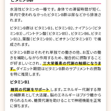
水溶性ビタミンの一種です。 身体での滞留時間が短く、
体内で使われなかったビタミンB群は尿などから排泄さ
れます。
ビタミンB群は ビタミンB1、ビタミンB2、ナイアシン（ビタ
ミンB3）、パントテン酸（ビタミンB5）、ビタミンB6、ビタミ
ンB12、葉酸（ビタミンB9）、ビオチン（ビタミンB7） で構
成されます。
ビタミンB群はそれぞれ単独での働きの他、お互いの働
きを補助しながら作用するため、複合的に摂取すること
が好ましいとされ、
三大栄養素の代謝の触媒になりま
す。
ダイエット期間はビタミンB群のサプリメントの摂取
を特に推奨します。
ビタミンB1
糖質の代謝をサポート
します。エネルギー代謝する際
の補酵素として大活躍。 脳のエネルギーはブドウ糖から
作られるため、糖質代謝を助けることで神経機能を正常
に保ちます。