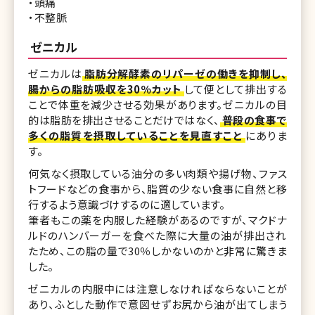
・頭痛
・不整脈
ゼニカル
ゼニカルは
脂肪分解酵素のリパーゼの働きを抑制し、
腸からの脂肪吸収を30％カット
して便として排出する
ことで体重を減少させる効果があります。ゼニカルの目
的は脂肪を排出させることだけではなく、
普段の食事で
多くの脂質を摂取していることを見直すこと
にありま
す。
何気なく摂取している油分の多い肉類や揚げ物、ファス
トフードなどの食事から、脂質の少ない食事に自然と移
行するよう意識づけするのに適しています。
筆者もこの薬を内服した経験があるのですが、マクドナ
ルドのハンバーガーを食べた際に大量の油が排出され
たため、この脂の量で30％しかないのかと非常に驚きま
した。
ゼニカルの内服中には注意しなければならないことが
あり、ふとした動作で意図せずお尻から油が出てしまう