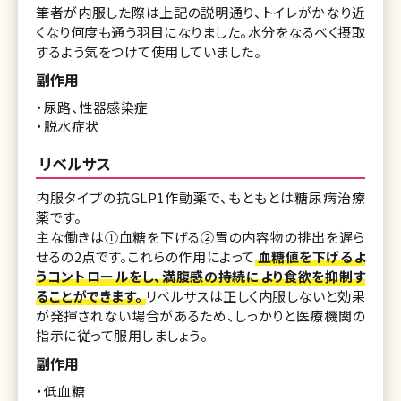
筆者が内服した際は上記の説明通り、トイレがかなり近
くなり何度も通う羽目になりました。水分をなるべく摂取
するよう気をつけて使用していました。
副作用
・尿路、性器感染症
・脱水症状
リベルサス
内服タイプの抗GLP1作動薬で、もともとは糖尿病治療
薬です。
主な働きは①血糖を下げる②胃の内容物の排出を遅ら
せるの2点です。これらの作用によって
血糖値を下げるよ
うコントロールをし、満腹感の持続により食欲を抑制す
ることができます。
リベルサスは正しく内服しないと効果
が発揮されない場合があるため、しっかりと医療機関の
指示に従って服用しましょう。
副作用
・低血糖