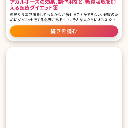
アカルボースの効果、副作用など。糖質吸収を抑
える医療ダイエット薬
運動や食事制限をしてもなかなか痩せることができない、健康のた
めにダイエットをする必要がある……。そんな人たちにオススメのメ
ディカルダイエット。食欲抑制効果のあるサノレックスやBBXといった
内服薬の他、糖質の吸収を抑えてダイエット効果をもたらしてくれる
続きを読む
のがアカルボース（製品名グルコバイ）という医薬品です。ダイエット
中でもご飯やパン、麺類など炭水化物を減らすのが難しいという方に
も適しています。ここではアカルボースがどんな効果ももたらすのか、
詳しく説明していきます。 目次 1.糖質の吸収を抑えるメディカルダイ
エット薬・アカルボースとは? 1-1.アカルボースとは 1-2.アカルボース
の効果 1-3.アカルボースはこんな人におすすめ 1-4.アカルボースの
飲み方 1-5.アカルボースの副作用 2.アカルボースを