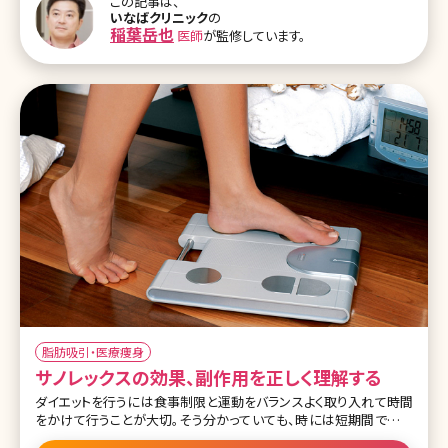
この記事は、
ットピルとは いろいろなダイエット方法を試してみてもなかなか効果
いなばクリニック
の
が出ないときに、クリニックを受診し医師に相談をして処方してもら
稲葉岳也
医師
が監修しています。
うことができるのがダイエットピルです。 医師からの指導のもと安全
で効果の高いダイエットをすることができます。また、ダイエットピルに
よるダイエットは
脂肪吸引・医療痩身
サノレックスの効果、副作用を正しく理解する
ダイエットを行うには食事制限と運動をバランスよく取り入れて時間
をかけて行うことが大切。そう分かっていても、時には短期間で痩せ
たい!というときがありますよね。また頑張ってもダイエットが成功しな