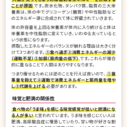
ことが原因
です。炭水化物、タンパク質、脂質の三大栄
養素は、体の中でグリコーゲン（糖質）や中性脂肪など
のエネルギー源に合成されて体に貯蔵されていきます。
体の許容量を上回る栄養素が体内に入り続けると体は
栄養素を中性脂肪に変えていき、いわゆる太っていると
いう状態になります。
摂取したエネルギーのバランスが崩れる理由は大きく分
けて3つあります。
①食べ過ぎ②消費エネルギーの減少
（運動不足）③加齢（筋肉量の低下）
です。これらが複合
的に重なることで人間は太りやすくなります。
つまり痩せるためには逆のことを行えば良いので、
①食
事量を抑えて②運動で消費エネルギーと筋肉量を増や
し③代謝を上げる
必要があります。
味覚と肥満の関係性
食べ物の「うま味」を感じる味覚感覚が低いと肥満にな
る人が多い
と言われています。 うま味を感じにくい人は
肥満、高尿酸血症に罹患していたり、甘い物が好きな割