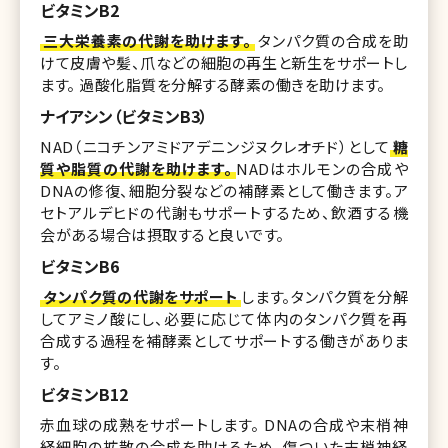
ビタミンB2
三大栄養素の代謝を助けます。
タンパク質の合成を助
けて皮膚や髪、爪などの細胞の再生と新生をサポートし
ます。 過酸化脂質を分解する酵素の働きを助けます。
ナイアシン（ビタミンB3）
NAD（ニコチンアミドアデニンジヌクレオチド）として
糖
質や脂質の代謝を助けます。
NADはホルモンの合成や
DNAの修復、細胞分裂などの補酵素として働きます。ア
セトアルデヒドの代謝もサポートするため、飲酒する機
会がある場合は摂取すると良いです。
ビタミンB6
タンパク質の代謝をサポート
します。タンパク質を分解
してアミノ酸にし、必要に応じて体内のタンパク質を再
合成する過程を補酵素としてサポートする働きがありま
す。
ビタミンB12
赤血球の成熟をサポートします。 DNAの合成や末梢神
経細胞の拡散の合成を助けるため、傷ついた末梢神経