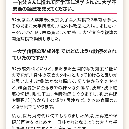
ー伯父さんに憧れて医学部に進学された。大学卒
業後の経歴を教えてください。
A：
東京医大卒業後、東京女子医大病院で2年間研修し、
そのまま同大学病院の形成外科教室に入局しました。ト
ータルで8年間、医局員として勤務し、大学病院や複数の
関連病院で勤務しました。
ー大学病院の形成外科ではどのような診療をされ
ていたのですか?
A：
形成外科というと、まだまだ全国的な認知度が低い
のですが、「身体の表面の外科」と思って頂けると良いか
と思います。対象はかなり幅広く、切り傷から全身やけ
ど、顔面骨折に至るまでの様々な外傷や、皮膚・皮下腫
瘍の切除、眼瞼下垂、褥瘡治療もやりますし、乳房再建
や頭頚部（首から上の部位）再建など、身体の表面のこ
となら何でもやります。
私も、医局員時代は何でもやりましたが、乳房再建や頭
頚部再建をはじめ丸一日掛かりとなるような大きな手
術を執刀させて頂くことが多かったです。