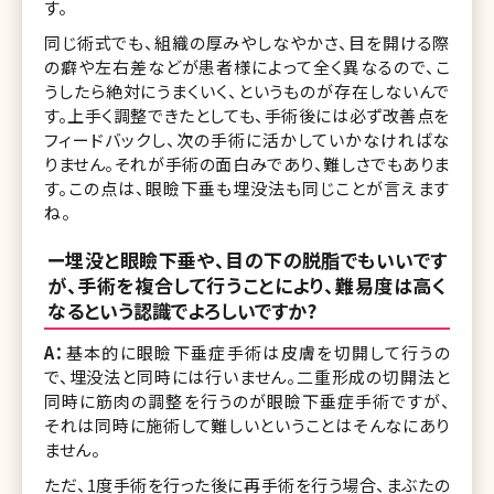
す。
同じ術式でも、組織の厚みやしなやかさ、目を開ける際
の癖や左右差などが患者様によって全く異なるので、こ
うしたら絶対にうまくいく、というものが存在しないんで
す。上手く調整できたとしても、手術後には必ず改善点を
フィードバックし、次の手術に活かしていかなければな
りません。それが手術の面白みであり、難しさでもありま
す。この点は、眼瞼下垂も埋没法も同じことが言えます
ね。
ー埋没と眼瞼下垂や、目の下の脱脂でもいいです
が、手術を複合して行うことにより、難易度は高く
なるという認識でよろしいですか?
A：
基本的に眼瞼下垂症手術は皮膚を切開して行うの
で、埋没法と同時には行いません。二重形成の切開法と
同時に筋肉の調整を行うのが眼瞼下垂症手術ですが、
それは同時に施術して難しいということはそんなにあり
ません。
ただ、1度手術を行った後に再手術を行う場合、まぶたの