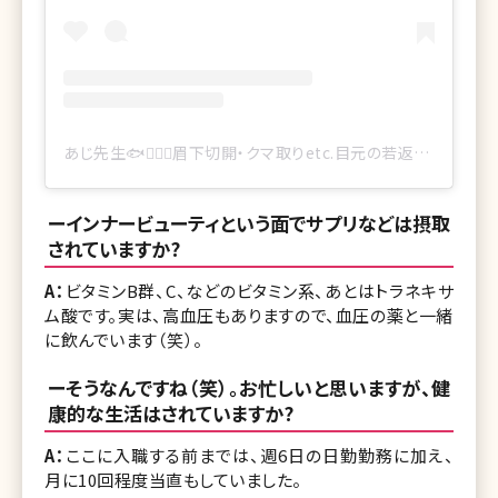
あじ先生🐟👨🏻‍⚕️眉下切開・クマ取りetc.目元の若返り専門医(@dr.ajima_y99)がシェアした投稿
ーインナービューティという面でサプリなどは摂取
されていますか?
A：
ビタミンB群、C、などのビタミン系、あとはトラネキサ
ム酸です。実は、高血圧もありますので、血圧の薬と一緒
に飲んでいます（笑）。
ーそうなんですね（笑）。お忙しいと思いますが、健
康的な生活はされていますか?
A：
ここに入職する前までは、週6日の日勤勤務に加え、
月に10回程度当直もしていました。