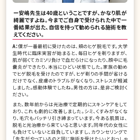
ー安嶋先生は40歳ということですが、かなり肌が
綺麗ですよね。今までご自身で受けられた中で一
番結果が出た、自信を持って勧められる施術を教
えてください。
A：
僕が一番最初に受けたのは、頬のヒゲ脱毛です。大学
生時代に臨床実習が始まると、毎日ヒゲを剃りますが、
肌が弱くてカミソリ負けで血だらけになったり、顔中に毛
嚢炎ができたり、本当にひどい状態でした。家族の勧め
でヒゲ脱毛を受けたのですが、ヒゲ剃りの手間が省ける
だけでなく、皮膚のトラブルがなくなり、ストレスが軽減
しました。感動体験でしたね。男性の方は、是非ご検討く
ださい。
また、数年前からは光治療で定期的にスキンケアをして
おり、これも劇的に改善しました。シミ、くすみがなくな
り、毛穴もバッチリ引き締まっています。今ある肌質は、
脱毛と光治療から来ていると思います。同年代の女性に
も負けていないと自負していますし、カウンセリングで
「先生がやっているのと同じ施術を受けたい」とおっしゃ