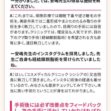
ー分かりました。では、安嶋先生の得意な施術を教
えてください。
A：
これまでは、保険診療では眼瞼下垂や逆さ睫毛の手
術を、美容外来では二重形成やまぶたのたるみ取りの手
術を多く執刀していましたので、目周りの手術には自信
があります。クリニックでは、埋没法も人気ですが、目の
下のクマ取り手術（経結膜脱脂術）を希望される方も非
常に多く、連日執刀しています。
ー安嶋先生のインスタグラムを拝見しました。先
生ご自身も経結膜脱脂術を受けられていました
ね。
A：
はい。（コスメディカルクリニック シンシアの）又吉院
長に執刀して頂きました。インスタに術後の経過も載せ
ているので、みなさんも是非チェックしてみて下さい。本
当に良い手術だということが身を以てわかりました。
手術後には必ず改善点をフィードバック
し、次の手術に活かしていかなければな