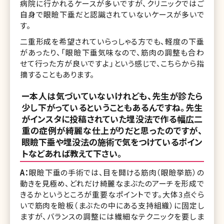
病院に行かれるケースが多いですが、クリニックではご
自身で眼瞼下垂だと認識されていないケースが多いで
す。
二重形成を希望されていらっしゃる方でも、軽度の下垂
があったり、「眼瞼下垂気味なので、筋肉の調整も合わ
せて行った方が良いですよ」という感じで、こちらから指
摘することもあります。
ー本人は気づいていないけれども、先生が診たら
少し下がっているということもあるんですね。先生
がインスタに投稿されていた埋没法で作る幅広二
重の症例が綺麗な仕上がりだと思ったのですが、
眼瞼下垂や埋没法の施術で気をつけているポイン
トなどあれば教えて下さい。
A：
眼瞼下垂の手術では、目を開ける筋肉（眼瞼挙筋）の
動きを見極め、どれだけ綺麗なまぶたのアーチを形成で
きるかというところが重要なポイントです。大体3点ぐら
いで筋肉を瞼板（まぶたの中にある支持組織）に固定し
ますが、バランスの調整には繊細なテクニックを要しま