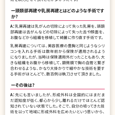
ー頭頚部再建や乳房再建とはどのような手術です
か?
A：
乳房再建は乳がんの切除によって失った乳房を、頭頚
部再建は舌がんなどの切除によって失った舌や顔面を、
お腹などから組織を移植して綺麗に作り直す手術です。
乳房再建については、美容医療の豊胸と同じようなシリ
コンを入れる手術は数年前から保険が適用されるよう
になりましたが、当時は保険適用外だったこともあり、大
きな組織をお腹から移植して、顕微鏡で胸の血管と繋ぎ
合わせるような、かなり大掛かりで細やかな技術を要す
る手術がほとんどで、数百例は執刀させて頂きました。
ーその後は?
A：
先にも言いましたが、形成外科は全国的にはまだま
だ認知度が低く、都心から少し離れるだけでほとんど認
知されていない状態でした。そこで、自分の培ってきた技
術を以って地域に形成外科を広めたいという思いから、