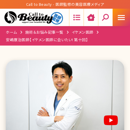
Call to Beauty - 医師監修の美容医療メディア
Search:
ホーム
施術＆お悩み記事一覧
イケメン医師
安嶋康治医師【イケメン医師に会いたい! 第十回】