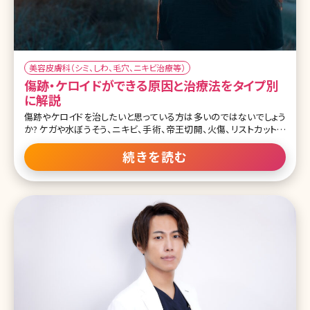
美容皮膚科（シミ、しわ、毛穴、ニキビ治療等）
傷跡・ケロイドができる原因と治療法をタイプ別
に解説
傷跡やケロイドを治したいと思っている方は多いのではないでしょう
か? ケガや水ぼうそう、ニキビ、手術、帝王切開、火傷、リストカットな
どみなさんどこかに程度の差はあれ傷跡があるかと思います。そも
そも傷跡とケロイドの違いってなんだろう、治療法はどんなものがあ
続きを読む
るのかといった疑問に対して全てお答えしていきます。 また美容医療
は自分の外見に自信を持たせてくれたり、より綺麗になることで嬉し
い効果が沢山あ