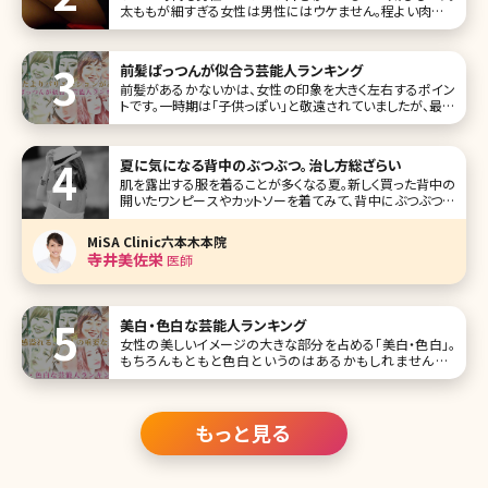
太ももが細すぎる女性は男性にはウケません。程よい肉付き
があり、むっちりしているセクシーな太ももは男性から見て
「エロい」と感じさせます。 男性が思わず見惚れてしまうよう
なエロく、セクシー
前髪ぱっつんが似合う芸能人ランキング
前髪があるかないかは、女性の印象を大きく左右するポイン
トです。一時期は「子供っぽい」と敬遠されていましたが、最近
はぱっつん前髪を好んでチョイスする人も増えてきています。
そこで今回は、前髪ぱっつんが似合っており、今後の参考に
していただきたい女性芸能人をランキング形式でご紹介して
夏に気になる背中のぶつぶつ。治し方総ざらい
いきましょう。
肌を露出する服を着ることが多くなる夏。新しく買った背中の
開いたワンピースやカットソーを着てみて、背中にぶつぶつが
できていて慌ててしまった……そんな経験はありませんか?薄
着の季節になると背中は人目につきやすいものの普段、自
MiSA Clinic六本木本院
分では目にすることが少なく、お手入れ不足になりがちなパ
寺井美佐栄
医師
ーツでもあります。ここで
美白・色白な芸能人ランキング
女性の美しいイメージの大きな部分を占める「美白・色白」。
もちろんもともと色白というのはあるかもしれませんが、
日々のスキンケアの努力で変わってくる面も。今回は美白・色
白の女性芸能人を、ランキング形式で10人集めてみました。
女優、モデル、歌手などジャンルはさまざまです。 第1位早見
あかり
もっと見る