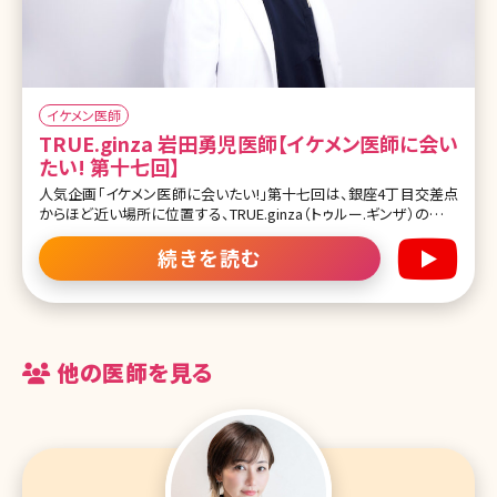
イケメン医師
TRUE.ginza 岩田勇児医師【イケメン医師に会い
たい! 第十七回】
人気企画「イケメン医師に会いたい!」第十七回は、銀座4丁目交差点
からほど近い場所に位置する、TRUE.ginza（トゥルー.ギンザ）の岩田
勇児（いわた ゆうじ）先生です。 中学生時代前半は成績が下から三
番目、高校では美容師、美大を志望していた岩田先生が、あるきっか
続きを読む
けで医学部合格を果たし、真面目な医学部生に変貌を遂げました。
整形外科専門医として、長年外傷再建治療に携わってきたことも美
容
他の医師を見る