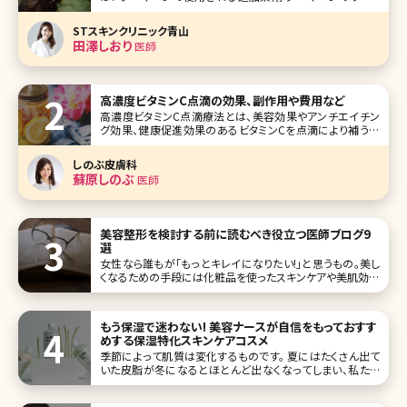
ダーマペンの治療の流れ ダーマペンの治療中の痛み ダー
マペンのダウンタイム ダーマペンの施術間隔 ダーマペンの
STスキンクリニック青山
治療回数 おわりに 最近よ
田澤しおり
医師
高濃度ビタミンC点滴の効果、副作用や費用など
高濃度ビタミンC点滴療法とは、美容効果やアンチエイチン
グ効果、健康促進効果のあるビタミンCを点滴により補う美
容方法です。ビタミンCは体内で作り出すことができない栄養
素なので、高い濃度の状態で補うと効果があるといわれてい
しのぶ皮膚科
ます。今回は、気になる高濃度
蘇原しのぶ
医師
美容整形を検討する前に読むべき役立つ医師ブログ9
選
女性なら誰もが「もっとキレイになりたい!」と思うもの。美し
くなるための手段には化粧品を使ったスキンケアや美肌効果
の期待できるサプリメントなどいろいろありますが、こうした
手段と一線を画した効果が期待できるのが美容整形・美容
医療の施術です。 美しくなるための最終手段といってもいい
もう保湿で迷わない! 美容ナースが自信をもっておすす
美容医療で
めする保湿特化スキンケアコスメ
季節によって肌質は変化するものです。 夏にはたくさん出て
いた皮脂が冬になるとほとんど出なくなってしまい、私たち
の肌は乾燥が強くなり、人によっては細かい皮がむけてしま
うこともあるのではないでしょうか? そんな時、少しでも乾燥