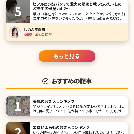
を軽減しようと普段のスキンケア品を見直して、保湿効果の
ヒアルロン酸パンチで重力の憂鬱と戦ってみた～しの
高いものを選びま
ぶ先生の部屋vol.2～
浮力の存在を知ったのはいつのことだったか。 いや、その前
に重力の存在をいつ知ったのか。 地球は、磁石みたいに、私
をくっつけて離さない。 確かに宇宙に放り出されたくない。ま
あ行ってはみたいけど、人間のいない世界は嫌だ。 しかし、
しのぶ皮膚科
地球よ、一言言わせて。 「“皮膚”は引っ
蘇原しのぶ
医師
もっと見る
おすすめの記事
美肌の芸能人ランキング
肌がキレイだと、人に与える印象が変わってきますよね。また
は、肌の調子1つで、自信が持てたり持てなかったり。肌は女
性にとって、目や鼻などのパーツよりも重要なポイントかもし
れません。 そこで、美肌を保つ美意識を高めるために、羨まし
いほどの美肌をもった女性芸能人をまとめてみました!ランキ
エロい太ももの芸能人ランキング
ング形式に
いつの時代も男性がついつい目を奪われるのが太ももです。