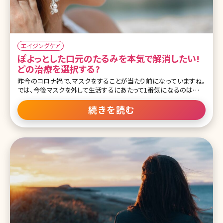
エイジングケア
ぽよっとした口元のたるみを本気で解消したい!
どの治療を選択する?
昨今のコロナ禍で、マスクをすることが当たり前になっていますね。
では、今後マスクを外して生活するにあたって1番気になるのは目の
下からフェイスラインまでの中顔面及び下顔面です。特に、ほうれい
線や口元のぽよっとしたたるみで悩まれている方が多いです。ダイエ
続きを読む
ットで改善すると思っても効果がなかったり、そればかりか歳を重ね
るにつれ増悪したかな?なんて方もいるかもしれません。今回は、そ
んな口横のなかなか落ちないぽ