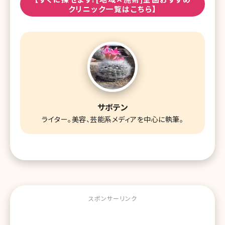
ス筋腱膜と関係があります。原因をしっかりと検索し、かかり
クリニック一覧はこちら】
つけ医と治療を考えていきましょう。治療も大切ですが、普段
から紫
サボテン
ライター。美容、芸能系メディアを中心に執筆。
スポンサーリンク