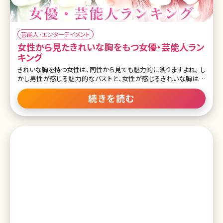
芸能人・エンターテイメント
女性から見たきれいな胸をもつ女優・芸能人ラン
キング
きれいな胸を持つ女性は、同性から見ても魅力的に映りますよね。 し
かし男性が感じる魅力的なバストと、女性が感じるきれいな胸は異
なります。 今回は女性から見て美しいと感じるバストにスポットを当
てました。 女優・芸能人から選んだ10人を、ランキング形式でご紹介
続きを読む
します。 1位田中みな実 この投稿をInstagramで見る PEACH JOHN
/ ピーチ・ジョン(@peachjohn_official)がシェアした投稿 なりたいバ
スト1位は35歳にして下着メーカー、ピーチジョンのブランドミューズ
になった田中みな実さん。バストも顔と同じように保湿ケアをしてい
るというだけあって、ハリを感じさせるバストなのがうらやましいです
ね。35歳でもこれだけキレイ! というのは女性にとって励みになりま
す。 2位綾瀬はるか