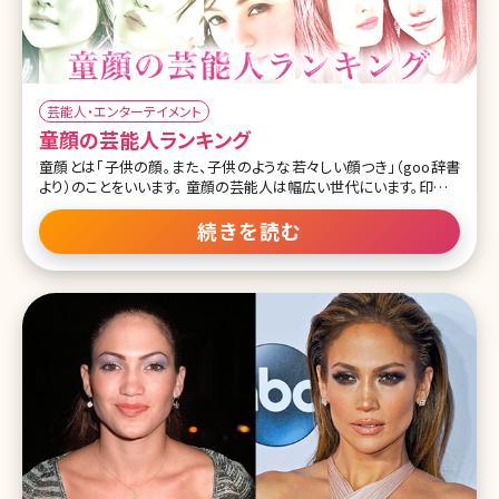
芸能人・エンターテイメント
童顔の芸能人ランキング
童顔とは「子供の顔。また、子供のような若々しい顔つき」（goo辞書
より）のことをいいます。 童顔の芸能人は幅広い世代にいます。印象と
して、いつまでも年をとらないなどが挙げられるのではないでしょう
か。 ここでは、そんな童顔を持つ芸能人をランキングにしてご紹介し
続きを読む
ていきます。 第1位永作博美 この投稿をInstagramで見る 映画『朝が
来る』公式(@asagakuru.movie)がシェアした投稿 年を取ってますま
す可愛くなる童顔の芸能人といえば、女優・永作博美さん。現在2児
のママとは思えない若々しい雰囲気です。 肌や髪が綺麗で若々しい
だけではなく、子供っぽさを感じる顔立ちで、唯一無二の不思議な魅
力を感じますね。顔の造りとしては顎が小さめで、おでこが広いこと
が言えそうです。 第2位宮崎あおい この投稿をIns