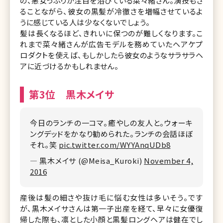
の、悪女っぷりが注目を浴びている菜々緒さん。演技もさ
ることながら、彼女の黒髪が冷徹さを増幅させているよ
うに感じている人は少なくないでしょう。
髪は長くなるほど、きれいに保つのが難しくなります。こ
れまで菜々緒さんが広告モデルを務めていたヘアケプ
ロダクトを使えば、もしかしたら彼女のようなサラサラヘ
アに近づけるかもしれません。
第3位 黒木メイサ
今日のランチの一コマ。癒やしの友人と。ウォーキ
ングデッドをかなり勧められた。ランチの会話ほぼ
それ。笑
pic.twitter.com/WYYAnqUDb8
— 黒木メイサ (@Meisa_Kuroki)
November 4,
2016
産後は髪の細さや抜け毛に悩む女性は多いそう。です
が、黒木メイサさんは第一子出産を経て、早々に女優復
帰した際も、凛とした小顔と黒髪ロングヘアは健在でし