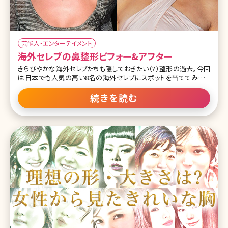
芸能人・エンターテイメント
海外セレブの鼻整形ビフォー&アフター
きらびやかな海外セレブたちも隠しておきたい（?）整形の過去。今回
は日本でも人気の高い8名の海外セレブにスポットを当ててみまし
た。その特徴はいずれも「鼻」。欧米特有の彫りの深い顔立ちのセレブ
たちは、少しばかり存在感のある鼻が気になるようで、整形といえば
続きを読む
とにもかくにも「鼻」なんです。 ジェニファー・ロペス 左： 右： 先端に
丸みを帯びた鼻が特徴的だったジェニファー・ロペス。今ではスッと
伸びた鼻筋で大人のオンナの魅力バクハツ!ブラウンを基調としたメ
イクテクニックでよりエキゾチックな仕上がりに。 キム・カーダシアン
左： 右： つい先日第二子を