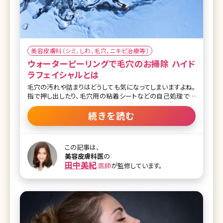
美容皮膚科（シミ、しわ、毛穴、ニキビ治療等）
ウォーターピーリングで毛穴のお掃除 ハイド
ラフェイシャルとは
毛穴の汚れや詰まりはどうしても気になってしまいますよね。
指で押し出したり、毛穴用の粘着シートなどの自己処理で無
理に毛穴詰まりを解消しようとするとお肌を傷つけてしまった
り、負荷がかかることによって毛穴が広がってしまい目立って
続きを読む
しまうなどトラブルの原因となります。 ハイドラフェイシャルは
ピーリングの効果でお肌を柔らかくし毛穴の汚れをとり、美容
液の導入までしてくれる施術です。独自の水流を用いた技術
この記事は、
を搭載しているため乾燥や肌荒れなどピーリングで起こりう
美容皮膚科医
の
るリスクを最小限に抑えてくれるところも嬉しいポイントです。
田中美紀
医師
が監修しています。
どんな効果があり、なぜ多くのクリニックで採用されているほ
ど人気なのか詳しくお話ししていきます。 【監修医師からのワ
ンポイント】ここ数年でピーリング治療が非常に進化し多種
類のピーリング剤が導入されてきました。その中でもハイドラ
フェイシャルはダウンタイムがほぼなく、ツルっとするだけで