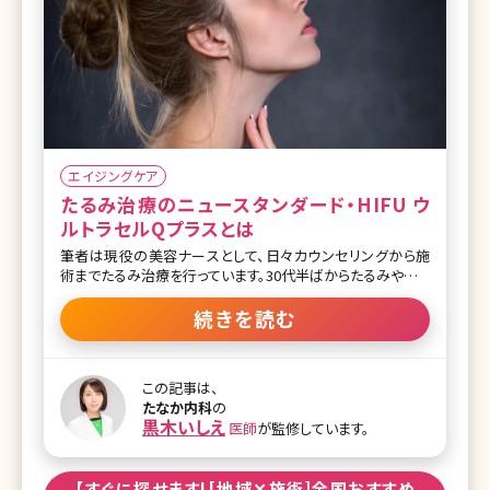
エイジングケア
たるみ治療のニュースタンダード・HIFU ウ
ルトラセルQプラスとは
筆者は現役の美容ナースとして、日々カウンセリングから施
術までたるみ治療を行っています。30代半ばからたるみやたる
みによるシワはご自身でも気になりだす方が多く、一度の施
術では終わらず納得できるまで長期間かかる根気のいる治療
続きを読む
と言えるでしょう。 また、他人から見た時にはシミよりシワやた
るみの方が年齢を感じるということがわかっています。そのた
め、見た目年齢を下げることを目的としたアンチエイジングで
この記事は、
まず第一に取り掛かるのはたるみやシワ治療がおすすめで
たなか内科
の
す。そのたるみの原因も様々です。なぜたるみは引き起こされ
黒木いしえ
医師
が監修しています。
るのかについて、まずは解説していきます。 【監修医師からの
ワンポイント】たるみとは、加齢や生活習慣、外的刺激などが
原因で生じます。部位別の原因は皮膚・皮下脂肪・靭帯・スマ
【すぐに探せます![地域✕施術]全国おすすめ