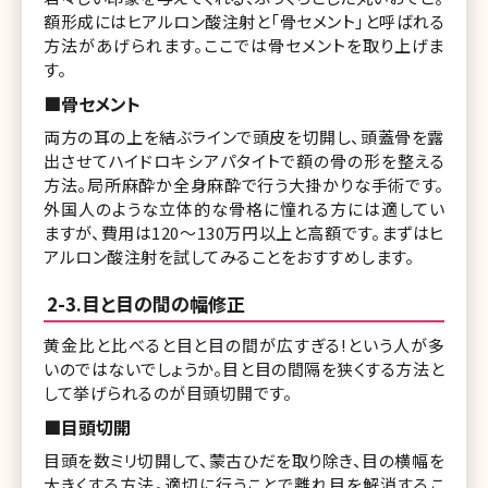
額形成にはヒアルロン酸注射と「骨セメント」と呼ばれる
方法があげられます。ここでは骨セメントを取り上げま
す。
■骨セメント
両方の耳の上を結ぶラインで頭皮を切開し、頭蓋骨を露
出させてハイドロキシアパタイトで額の骨の形を整える
方法。局所麻酔か全身麻酔で行う大掛かりな手術です。
外国人のような立体的な骨格に憧れる方には適してい
ますが、費用は120〜130万円以上と高額です。まずはヒ
アルロン酸注射を試してみることをおすすめします。
2-3.目と目の間の幅修正
黄金比と比べると目と目の間が広すぎる!という人が多
いのではないでしょうか。目と目の間隔を狭くする方法と
して挙げられるのが目頭切開です。
■目頭切開
目頭を数ミリ切開して、蒙古ひだを取り除き、目の横幅を
大きくする方法。適切に行うことで離れ目を解消するこ