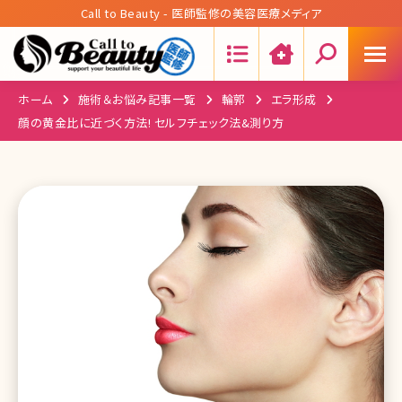
Call to Beauty - 医師監修の美容医療メディア
Search:
ホーム
施術＆お悩み記事一覧
輪郭
エラ形成
顔の黄金比に近づく方法! セルフチェック法&測り方