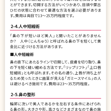
とができます。切開する方法がいくつかあり、目頭や蒙古
ひだの状態に合わせて最適な方法を選ぶ必要がありま
す。費用は両目で13〜25万円程度です。
2-4.人中短縮術
「鼻の下が短いほど美人」と聞いたことがありません
か? 人中（じんちゅう）と呼ばれる鼻の下を短くして黄
金比に近づける方法があります。
■人中短縮術
鼻の直下にあたるラインで切開して、皮膚を切り取り、鼻
の下を短く縫い縮める方法です。「リップリフト」「上口唇
短縮術」とも呼ばれます。その名の通り、上唇が持ち上が
るため笑ったときに歯茎が見える「ガミースマイル」の人
は避けるべき施術です。費用は23〜35万円程度。
2-5.鼻の整形
輪郭に次いで美人であるかを左右する条件にあげられ
る鼻の形。大きさや形、高さなどさまざまなので鼻の施