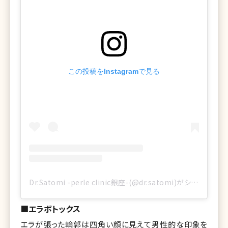
この投稿をInstagramで見る
Dr.Satomi -perle clinic銀座-(@dr.satomi)がシェアした投稿
■エラボトックス
エラが張った輪郭は四角い顔に見えて男性的な印象を