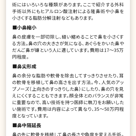
術にはいろいろな種類があります。ここで紹介する外科
手術以外にもヒアルロン酸注射による隆鼻術や小鼻を
小さくする脂肪分解注射などもあります。
■小鼻縮小
鼻の皮膚を一部切除し、縫い縮めることで鼻を小さくす
る方法。鼻の穴の大きさが気になる、あぐらをかいた鼻や
だんご鼻が嫌という人に適しています。費用は17〜35万
円程度。
■鼻尖形成
鼻の余分な脂肪や軟骨を除去してすっきりさせたり、耳
の軟骨を移植して鼻の高さを出す方法。今、人気のアッ
プノーズ（上向きのすっきりした鼻）にしたり、鼻の穴を見
えにくくすることもできます。顔全体とのバランスが非常
に重要なので、高い技術を持つ医師に執刀をお願いした
い施術です。費用は内容によって異なり、35〜50万円程
度となっています。
■鼻中隔延長
鼻の先に軟骨を移植して鼻の長さや角度を変える手術。