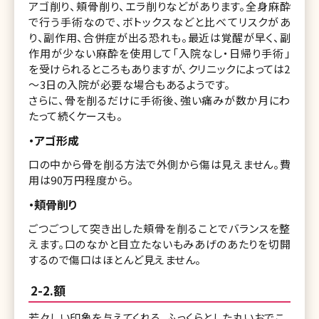
アゴ削り、頬骨削り、エラ削りなどがあります。全身麻酔
で行う手術なので、ボトックスなどと比べてリスクがあ
り、副作用、合併症が出る恐れも。最近は覚醒が早く、副
作用が少ない麻酔を使用して「入院なし・日帰り手術」
を受けられるところもありますが、クリニックによっては2
～3日の入院が必要な場合もあるようです。
さらに、骨を削るだけに手術後、強い痛みが数か月にわ
たって続くケースも。
・アゴ形成
口の中から骨を削る方法で外側から傷は見えません。費
用は90万円程度から。
・頬骨削り
ごつごつして突き出した頬骨を削ることでバランスを整
えます。口のなかと目立たないもみあげのあたりを切開
するので傷口はほとんど見えません。
2-2.額
若々しい印象を与えてくれる、ふっくらとした丸いおでこ。