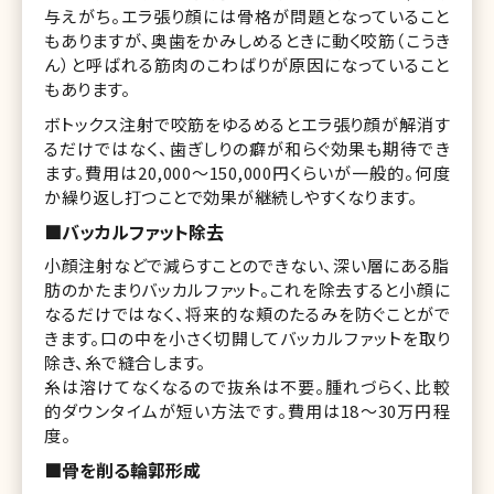
与えがち。エラ張り顔には骨格が問題となっていること
もありますが、奥歯をかみしめるときに動く咬筋（こうき
ん）と呼ばれる筋肉のこわばりが原因になっていること
もあります。
ボトックス注射で咬筋をゆるめるとエラ張り顔が解消す
るだけではなく、歯ぎしりの癖が和らぐ効果も期待でき
ます。費用は20,000〜150,000円くらいが一般的。何度
か繰り返し打つことで効果が継続しやすくなります。
■バッカルファット除去
小顔注射などで減らすことのできない、深い層にある脂
肪のかたまりバッカルファット。これを除去すると小顔に
なるだけではなく、将来的な頬のたるみを防ぐことがで
きます。口の中を小さく切開してバッカルファットを取り
除き、糸で縫合します。
糸は溶けてなくなるので抜糸は不要。腫れづらく、比較
的ダウンタイムが短い方法です。費用は18〜30万円程
度。
■骨を削る輪郭形成