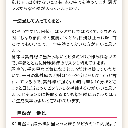
K：
はい。出かけないときも、家の中でも塗ってます。窓ガ
ラスから紫外線が入ってきますので。
ー透過して入ってくると。
K：
そうですね。日焼けはシミだけではなくて、シワの原
因にもなります。あと皮膚がんとか。日焼け止めは顔、首
だけでもいいので、一年中塗っておいた方がいいと思い
ます。
身体は紫外線に当たらないとビタミンDが作られないの
で、年齢とともに骨粗鬆症のリスクも増えてきます。
顔や首、手の甲など気になるところだけは塗っていただ
いて、一日の紫外線の照射は10〜30分ぐらいでいいと言
われているので、紫外線が強くない時間帯に10分ほどち
ょっと日に当たってビタミンDを補給するのがいいと思い
ます。ビタミンDは摂取するよりも紫外線にあたったほう
が生成効率がよいと言われています。
ー自然が一番と。
K：
自然に。紫外線に当たったほうがビタミンD内服より