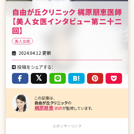
自由が丘クリニック 梶原朋恵医師
【美人女医インタビュー第二十二
回】
美人女医
2024.04.12 更新
投稿をシェアする：
この記事は、
自由が丘クリニック
の
梶原朋恵
医師
が監修しています。
スポンサーリンク