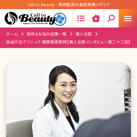
Call to Beauty - 医師監修の美容医療メディア
Search:
ホーム
施術＆お悩み記事一覧
美人女医
自由が丘クリニック 梶原朋恵医師【美人女医インタビュー第二十二回】