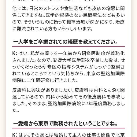
他には、日常のストレスや食生活なども皮疹の増悪に関
係してきますね。医学的根拠のない民間療法なども多い
ので、そういうものに頼って標準治療が疎かになり、治療
に難渋されている方もいらっしゃいます。
ー大学をご卒業されての経歴を教えてください。
K：
はい。私が卒業する一年前から研修医制度が義務化
されました。なので、愛媛大学医学部を卒業した後は、せ
っかくだったら研修医の指導システムがしっかり整備さ
れているところでという気持ちから、東京の聖路加国際
病院に二年間研修に行きました。
皮膚科に興味がありましたが、皮膚科は内科とも深く関
連しているので、内科から始めてその後皮膚科を専攻し
ました。そのまま、聖路加国際病院に7年程度勤務しまし
た。
ー愛媛から東京で勤務されたということですね。
K：
はい。そのあとは結婚して主人の仕事の関係で北京