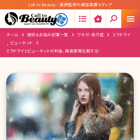
Call to Beauty - 医師監修の美容医療メディア
Search:
ホーム
施術＆お悩み記事一覧
ワキガ・多汗症
ミラドライ
,
ビューホット
ミラドライとビューホットの料金、再発度等比較する!