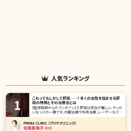
人気ランキング
これってもしかして肝斑……? 多くの女性を悩ませる肝
斑の特徴とその治療法とは
【監修医師からのワンポイント】 肝斑は完治が難しい、やっか
いなシミの一種です。内服治療や外用治療、レーザーなどを
組み合わせて複合的な治療が必要になります。ご自身でも
普段から紫外線ケアや、洗顔やメイクのときにこすらないよう
PRIMA CLINIC （プリマクリニック）
に注意するなど、肝斑を悪化させない工夫をしっかりと行っ
佐藤亜美子
医師
てくださいね。