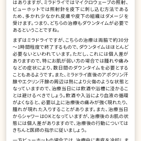
はありますが、ミラドライではマイクロウェーブの照射、
ビューホットでは照射針を皮下に刺し込む方法である
ため、多かれ少なかれ皮膚や皮下の組織はダメージを
受けます。つまり、どちらの治療もダウンタイムが必要で
あるということですね。
まずはミラドライですが、こちらの治療は両脇で約30分
～1時間程度で終了するもので、ダウンタイムはほとんど
必要ないといわれています。ただし、これには個人差が
ありますので、特にお肌が弱い方の場合では腫れや痛み
などの症状により、数日間のダウンタイムを必要とする
こともあるようです。また、ミラドライ直後のアポクリン汗
腺やエクリン汗腺の周辺は熱により火傷のような状態と
なっていますので、治療当日には飲酒や浴槽に浸かるこ
とは避けるべきでしょう。飲酒や入浴により血液の循環
がよくなると、必要以上に治療後の痛みが強く現れたり、
腫れが現れた入りすることがあります。また、治療当日
からシャワーはOKとなっていますが、治療後のお肌の状
態には個人差がありますので、治療後の行動については
きちんと医師の指示に従いましょう。
一方ビューホットの場合では、治療中に表皮を冷却しま