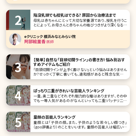
陥没乳頭でも授乳はできる? 原因から治療法まで
母乳は赤ちゃんにとって大切な栄養源であり、授乳を行うこ
とによって、お母さんと赤ちゃんの結びつきがより深くなると
いわれています。ところが、その大切な授乳シーンで乳頭が
奥にひっこんでしまう陥没乳頭という状態に悩まされること
eクリニック 横浜みなとみらい院
があります。陥没乳頭とはどのような状態か説明させて頂く
阿部絵里香
医師
とともに、治療法など医師
【簡単】自然な「目頭切開ライン」の書き方! 悩み別おす
すめアイテムもご紹介
「目頭切開ラインが上手く書けない」という悩みはありません
か?せっかく丁寧に書いても、違和感があると残念な気持ち
になってしまいますよね。特に、目頭に「く」の字でラインをい
れている方は要注意です!濃いアイラインで目元を強調させ
るメイクは時代遅れに見えてしまいます。 マスク生活の今、ト
ぱっちり二重がきれいな芸能人ランキング
レンドのア
一重、奥二重などそれぞれ魅力的な瞳はありますが、その中
でも一等人気があるのがなんといっても二重!パッチリ二重
に憧れて、アイメイクをしたことがある人もいるのではないで
しょうか。 ここでは、そんな惚れ惚れするような二重がきれい
な芸能人をランキングTOP10にしてまとめています。 第1位
童顔の芸能人ランキング
橋本環
童顔とは「子供の顔。また、子供のような若々しい顔つき」
（goo辞書より）のことをいいます。 童顔の芸能人は幅広い世
代にいます。印象として、いつまでも年をとらないなどが挙げ
られるのではないでしょうか。 ここでは、そんな童顔を持つ芸