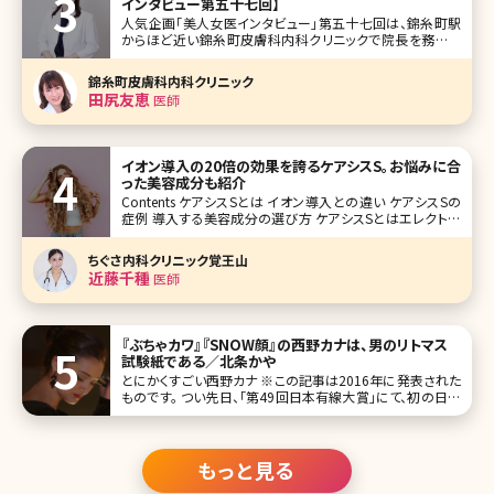
インタビュー第五十七回】
人気企画「美人女医インタビュー」第五十七回は、錦糸町駅
からほど近い錦糸町皮膚科内科クリニックで院長を務める
田尻友恵（たじりともえ）先生です。 ひとつの領域ではなく診
療の入口を広く設けて、トータルケアで患者さんの悩みに沿
錦糸町皮膚科内科クリニック
った診療をすることを理想とし開業されたとのこと。 保険診
田尻友恵
医師
療の皮膚科、内科、
イオン導入の20倍の効果を誇るケアシスS。お悩みに合
った美容成分も紹介
Contents ケアシスSとは イオン導入との違い ケアシスSの
症例 導入する美容成分の選び方 ケアシスSとはエレクトロ
ポレーションという美容成分を導入する施術です。 似たよう
な導入の施術だとイオン導入がありますが、ケアシスSはそ
ちぐさ内科クリニック覚王山
の20倍もの高い効果があると言われています。
近藤千種
医師
『ぶちゃカワ』『SNOW顔』の西野カナは、男のリトマス
試験紙である／北条かや
とにかくすごい西野カナ ※この記事は2016年に発表された
ものです。 つい先日、「第49回日本有線大賞」にて、初の日本
有線大賞を受賞した西野カナ。デビューした10代の頃から、
一貫して恋する女の子の気持ちを絶妙な歌詞とメロディー
にのせて歌い続ける。男女ともにファンが多い。なんとなく凄
いのだろう、
もっと見る