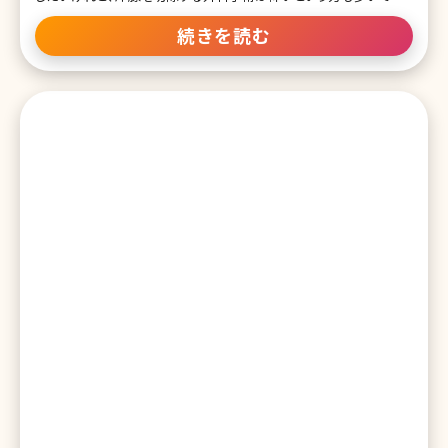
ね。とはいえ、切らないワキガ手術は効果がないという声もよく聞きま
す。切らないワキガ治療の中で再発が少なく、治療効果が期待できる
続きを読む
と言われているのがビューホット。ビューホットとはどんな治療なの
でしょうか。 目次 1.ビューホットってどんな施術? 1-1.ビューホットと
は 1-2.ビューホットの効果 1-3.ビューホットのメリット・デメリット 1-
4.ビューホット施術時の痛みやダウンタイム 1-5.ビューホットは即効
性がある? 2.ビューホットの施術 2-1.ビューホットの施術プロセス 2-
2.ビューホットの価格 2-3.ビューホットの口コミ 3.まとめ 1