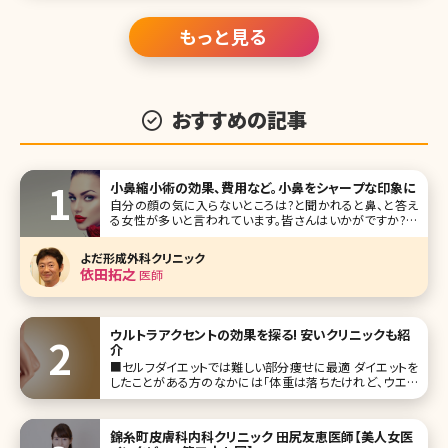
能人をランキングにしてご紹介していきます。 第1位永作博美
もっと見る
おすすめの記事
小鼻縮小術の効果、費用など。小鼻をシャープな印象に
自分の顔の気に入らないところは?と聞かれると鼻、と答え
る女性が多いと言われています。皆さんはいかがですか?筆
者も笑うと鼻が横に広がるのが悩みです。「鼻がもう少し小
さかったら、美人になれるのに」と思っている方も多いのでは
よだ形成外科クリニック
ないでしょうか。ここでは顔の印象を大きく左右する鼻を小さ
依田拓之
医師
くする方法・小鼻縮小術が
ウルトラアクセントの効果を探る! 安いクリニックも紹
介
■セルフダイエットでは難しい部分痩せに最適 ダイエットを
したことがある方のなかには「体重は落ちたけれど、ウエス
トがあまり細くならない」「上半身ばかりが痩せて下半身はほ
とんど痩せない」といった経験のある方がいるのではないで
しょうか。全体的に太っていなく
錦糸町皮膚科内科クリニック 田尻友恵医師【美人女医