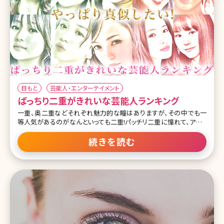
目もと
芸能人・エンターテイメント
ぱっちり二重がきれいな芸能人ランキング
一重、奥二重などそれぞれ魅力的な瞳はありますが、その中でも一
等人気があるのがなんといっても二重!パッチリ二重に憧れて、アイメ
イクをしたことがある人もいるのではないでしょうか。 ここでは、そん
な惚れ惚れするような二重がきれいな芸能人をランキングTOP10に
続きを読む
してまとめています。 第1位橋本環奈 22歳になりました。感覚的に
は、20歳まではすごく長かったのにそこから21歳22歳になるのはすご
く早くてびっくりしてます。。色々な人に支えられ22歳になり、そんな皆
様の気持ちに応えられるように頑張りたいと思います。仕事に誠実に
向き合い、そして楽しんでいきたいと思います。
pic.twitter.com/AfC0F7Q7MF— 橋本環奈 (@H_KANNA_0203)
February 3, 2021 第1位は広すぎない自然な二重の幅が美しい橋本
環奈さん。 目頭部分