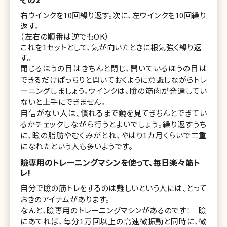
右ウインクを10回繰り返す。次に、左ウインクを10回繰り
返す。
（左右の順番は逆でもOK）
これを1セットとして、気が向いたときに根気強く繰り返
す。
閉じるほうの目はきちんと閉じ、開いているほうの目は
できるだけぱっちりと開いておくように意識しながらトレ
ーニングしましょう。ウインクは、瞼の筋肉が発達してい
ないと上手にできません。
自信がない人は、慣れるまで鏡を見てきちんとできてい
るかチェックしながら行うとよいでしょう。繰り返すうち
に、瞼の脂肪やむくみがとれ、やはり1カ月くらいで二重
になれたという人も多いようです。
瞼専用のトレーニングマシンを使って、毎日楽々筋ト
レ!
自分で瞼の筋トレをするのは難しいという人には、とって
おきのアイテムがあります。
なんと、瞼専用のトレーニングマシンがあるのです！ 瞼
にあてれば、毎分1万回以上の高速微振動と同時に、微