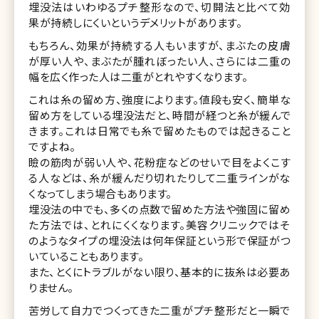
埋没法はいわゆるプチ整形なので、切開法と比べて効
果が持続しにくいというデメリットがあります。
もちろん、効果が持続する人もいますが、まぶたの皮膚
が厚い人や、まぶたが腫れぼったい人、さらには二重の
幅を広く作った人は二重がとれやすくなります。
これは糸の留め方、強度によります。値段も安く、簡単な
留め方をしている埋没法だと、時間が経つと糸が緩んで
きます。これは日常でも糸で留めたものでは起きること
ですよね。
瞼の筋肉が弱い人や、花粉症などのせいで目をよくこす
る人などは、糸が緩んだり切れたりして二重ラインがな
くなってしまう場合もあります。
埋没法の中でも、多くの点数で留めた方法や強固に留め
た方法では、とれにくくなります。美容クリニックではそ
のようなタイプの埋没法は何年保証という形で保証がつ
いていることもあります。
また、とくにトラブルがない限り、基本的に抜糸は必要あ
りません。
苦労して自力でつくってきた二重がプチ整形だと一瞬で