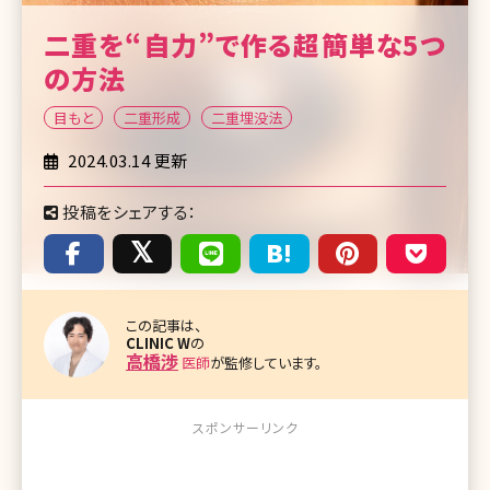
二重を“自力”で作る超簡単な5つ
の方法
目もと
二重形成
二重埋没法
2024.03.14 更新
投稿をシェアする：
この記事は、
CLINIC W
の
高橋渉
医師
が監修しています。
スポンサーリンク