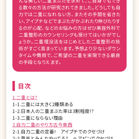
んな美しい二重まぶたを求めて、ご自身でもでき
る数々の方法が研究されてきました。どうしても自
力では二重になれない方、またその手間を省きた
い、アイプチなどでまぶたがかぶれたり伸びたりす
るのが心配、などのお悩みの方はぜひ美容外科で
二重整形のカウンセリングも受けてはいかがでし
ょうか。二重埋没法をはじめとした二重整形の技
術がすごく高まっています。予想より少ないダウン
タイムや費用で、ご希望の二重を実現できる最良
の手段となりえます。
目次
1.二重とは?
1-1.二重には大きく2種類ある
1-2.日本人の二重まぶた率は3割程度!?
1-3.二重にならない理由
2.自力二重のやり方古今東西
2-1.自力二重の定番! アイプチでのクセづけ
2-2.意外とみんなやってる? ヘアピンでクセづけ