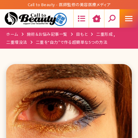
Call to Beauty - 医師監修の美容医療メディア
Search:
,
ホーム
施術＆お悩み記事一覧
目もと
二重形成
二重埋没法
二重を“自力”で作る超簡単な5つの方法