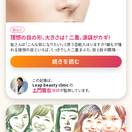
目もと
理想の目の形、大きさは? 二重、涙袋がカギ!
皆さんは「こんな目になりたい!」と思う芸能人はいますか?誰もが憧
れる理想の目といえば、くっきりした二重まぶた、目と目の間隔、涙
袋、瞳の大きさ……など、いろいろな条件があります。 ここでは理想
の目の条件を挙げながら、いま人気の目を持つ芸能人を紹介してい
続きを読む
きます。また、理想の目に近づけるための美容クリニックでの手術方
法についても合わせて紹介していきます。 【監修医師からのワンポイ
ント】二重も涙袋も、『目を大きく見せたい』『中顔面を短くしたい』と
この記事は、
いう願望から、施術を考えている方が多いです。デルブーフ錯視、エビ
Leap beauty clinic
の
ングハウス錯視、ミュラーリヤー錯視などと言ったりします。要は、目
土門駿也
医師
が監修しています。
を大きく見せるように錯覚を起こさせています。眼球は大きくならな
いですからね。理想の二重、涙袋がきちんと叶えられるかを担当医師
としっかり相談しましょう。 目次 1.理想の目の条件とは? 1