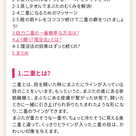
2-3.蒸しタオルでまぶたのむくみを解消!
2-4.二重になるためのマッサージ
2-5.瞼の筋トレをコツコツ続けて二重の癖をつけましょ
う!
3.自力二重の一番簡単な方法は?
4.よく聞く『埋没法』とは?
4-1.埋没法の効果はずっと続くの?
5.まとめ
1.二重とは?
二重とは、目を開いた時にまぶたにラインが入っている
目のことをいいます。もっというと、まぶたの奥にある挙
筋腱膜と、まぶたにある皮膚が繋がった状態で、開いた
ときに一緒に引き上げられ折りたたまれたような形にな
り、二重のラインができます。
まぶたが重たそうな一重や、ちょっと冷たそうに見える奥
二重と違って、くっきりとラインが入った二重の目は、か
わいい印象を与えます。