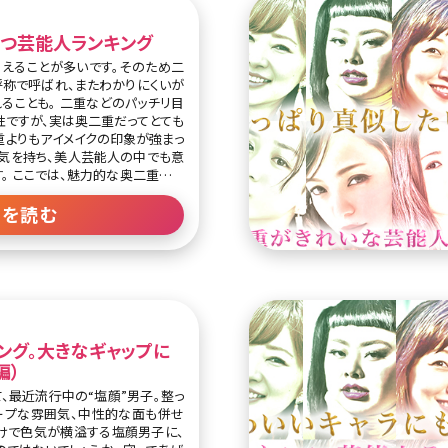
つ芸能人ランキング
えることが多いです。そのため二
称で呼ばれ、またわかりにくいが
ることも。 二重などのパッチリ目
ですが、実は奥二重だってとても
重よりもアイメイクの印象が強まっ
気を持ち、美人芸能人の中でも意
。 ここでは、魅力的な奥二重を持
ていきます。 第1位吉高由
きたまだ会社に立ってたよ花子と由里
きを読む
.com/dg1J4PKTUS— 吉高由里子
能人ナ
さんです。 目元がスッキリしてい
ング。大きなギャップに
編）
、最近流行中の“塩顔”男子。整っ
ープな雰囲気、中性的な面も併せ
けで色気が横溢する塩顔男子に、