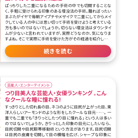
ぱっちりした二重になるための手術の中でも切開することな
く、手軽に受けられる印象のある埋没法の手術。腫れぼったい
まぶたがイヤで毎朝アイプチやメザイクで二重にしてからメイ
クしている人の中には思い切って手術を受けようと考えている
方も多いのではないでしょうか。切らない埋没法はダウンタイ
ムが少ないと言われていますが、実際どうなのか、気になりま
すよね。そこで実際に手術を受けた方がその経過を紹介してい
るブログを探してみました。末広型、平行型、失敗例別に紹介し
ますので、手術を受けようか迷っている方は、チェックしてみて
続きを読む
は? 目次 1.埋没法で希望の二重になった成功例 1-1.両目が腫
れぼったい奥二重を末広型の二重に 1-2.両目が腫れぼったい
一重を末広型の二重に 1-3.腫れぼったい両目を幅広平行型の
二重に 1-4.つけまつげで二重にしていた一重を幅広平行二重
に 1-5.埋没手術後、脱脂と
芸能人・エンターテイメント
つり目美人な芸能人・女優ランキング 。こん
なクールな瞳に憧れる!
すっきりとした切れ長の目、ネコのように目尻が上がった目、東
洋人らしいアーモンドのような形をしたクールな目元……。 一
重でも二重でも「きりっとしたつり目に憧れる」という人は多い
のではないでしょうか。 きりっとした印象の目元にしたいなら、
目尻切開や目尻靭帯移動術という方法があります。目尻切開
は目尻の皮膚を切開して目の横幅を広げ、シャープな印象に