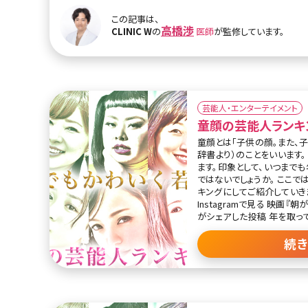
も簡単にできる自力二重の方法を紹介し
この記事は、
ため、両親または祖父母が二
高橋渉
CLINIC W
の
医師
が監修しています。
いとか、瞼の薄い人が二重に
には難しいという話もありま
めたらすぐになったとか、ま
になったとか個人差があり、
で、これから紹介する方法も
芸能人・エンターテイメント
童顔の芸能人ランキ
童顔とは「子供の顔。また、子
辞書より）のことをいいます
ます。印象として、いつまで
ではないでしょうか。 ここで
キングにしてご紹介していきます。 第1位永作博美 
Instagramで見る 映画『朝が来る』公式(@asagakuru.movie)
がシェアした投稿 年を取ってますます可愛くなる童顔の芸能
人といえば、女優・永作博美
若々しい雰囲気です。 肌や
続
子供っぽさを感じる顔立ちで
ますね。顔の造りとしては顎