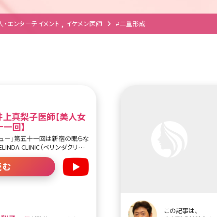
人・エンターテイメント
イケメン医師
#二重形成
IC 井上真梨子医師【美人女
十一回】
ュー」第五十一回は新宿の眠らな
NDA CLINIC（ベリンダクリニッ
師です。 美容外科メニュ
NIC。外科系クリニックで院長=女性医
読む
するクリニックは数少ない中、井
、婦人科形成を中心に多くの相談
井上先生は見た目の華やかさだけ
問にとにかく一生懸命、丁寧に説
思い、自
この記事は、
けたい施術、ご主人との衝撃的な