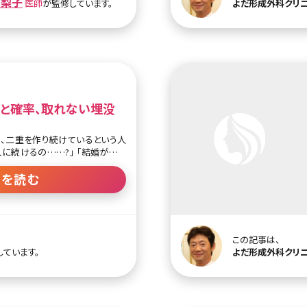
真梨子
医師
が監修しています。
よだ形成外科クリ
プライベートまで井上先生の人と
由は? ・得意な施術
と確率、取れない埋没
、二重を作り続けているという人
に続けるの……?」 「結婚が決ま
チを一生買い続けるなら、埋没法で
」そんな悩みをお持ちの方も多い
きを読む
はよく取れて元に戻ってしまうとも
埋没法がどのくらいの確率で取れ
明しながら、取れにくい埋没法に
るって
1-1.二重埋没法の取れる確率 1-
この記事は、
1-3.二重埋没法の取れる前兆・取
しています。
よだ形成外科クリ
埋没法とは 2-1.挙筋法か、瞼板法
.糸で留める点数の違い 2-3.埋没法
スを聞こう 3