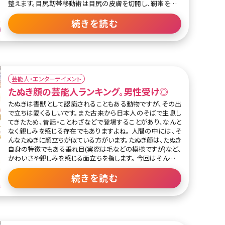
整えます。目尻靭帯移動術は目尻の皮膚を切開し、靭帯をいっ
たん切断して移動させることで、目尻の位置をあげる（さげる）
治療です。 いろいろなタイプがあるいわゆる『つり目』は、いつ
続きを読む
の時代でも人気です。 では、現在はどんなタイプのつり目が人
気なのでしょうか。 ここでは、国内の芸能人・女優を中心につり
目美人たちをTOP10ランキングにしてご紹介します! 目次 第1
位 北川景子 第2位 小松菜奈 第3位 森星 第4位 菜々緒 第
芸能人・エンターテイメント
たぬき顔の芸能人ランキング。男性受け◎
たぬきは害獣として認識されることもある動物ですが、その出
で立ちは愛くるしいです。また古来から日本人のそばで生息し
てきたため、昔話・ことわざなどで登場することがあり、なんと
なく親しみを感じる存在でもありますよね。 人間の中には、そ
んなたぬきに顔立ちが似ている方がいます。たぬき顏は、たぬき
自身の特徴でもある垂れ目(実際は毛などの模様ですが)など、
かわいさや親しみを感じる面立ちを指します。 今回はそんなた
ぬき顏芸能人をランキングにしてご紹介していきます。 第1位有
村架純 この投稿をInstagramで見る kasumi arimura 有村架
続きを読む
純(@kasumi_arimura.official)がシェアした投稿 朝ドラ『あま
ちゃん』などに出演した人気女優の有村架純さん。優しげな顔
立ちで癒し系、そんな彼女のポイントとなっているのがタヌキ顔
です。