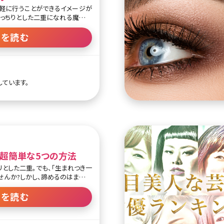
軽に行うことができるイメージが
っちりとした二重になれる魔法の
すが、実は二重埋没法で思うよう
ースも少なくありません。ここで
きを読む
ながら、失敗しないために覚えて
きます。 目次 1.二重埋没
1-1.二重埋没法、留める場所によ
.手術後すぐにとれて元に戻るケース
な二重にならないケース 1-4.二重
しています。
があり、傷めるケース 1-5.二
ース 1-6.ダウンタイムが少な
か引かないケース 2.二重埋没法
2-1.カウンセリング内容を重
る超簡単な5つの方法
とした二重。でも、「生まれつき一
せんか?しかし、諦めるのはまだ早
知かと思いますが、自力で二重を
でもひとつのジャンルとして定着し
きを読む
ツイッターを代表とするSNSでも
。 プチ整形などの力を借りずに、
ものです。ここでは、不器用さんで