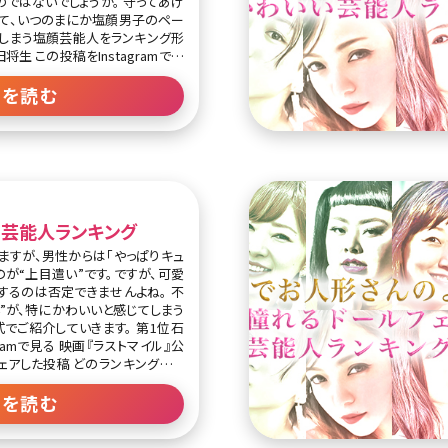
ではないでしょうか。 守ってあげ
て、いつのまにか塩顔男子のペー
てしまう塩顔芸能人をランキング形
きを読む
 ただ塩顔男子らしく、「顔はかっ
や真面目なところに癒される」だ
けど、いざという時は男らしさを発
芸能人ランキング
ますが、男性からは「やっぱりキュ
が“上目遣い”です。ですが、可愛
するのは否定できませんよね。 不
”が、特にかわいいと感じてしまう
紹介していきます。 第1位石
投稿 どのランキングでも
る石原さとみさんに、もし上目遣い
ださい。なんかドキドキしてきませ
きを読む
けではないはずです。 第2位