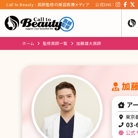
Call to Beauty - 医師監修の美容医療メディア
公式SNS：
ホーム
監修医師一覧
加藤雄大医師
加
アー
東京都
03-
公式