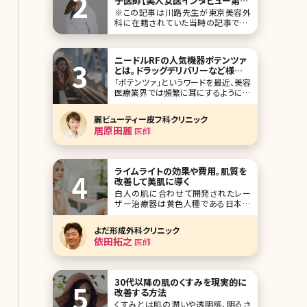
子医師【美人女医インタビュー第十
八回】
※この記事は川路先生が東京美容外
科に在籍されていた当時の記事です。
反響があるとの嬉しいお声もいただく、
恒例の美人女医インタビュー。今回は
全国展開している東京美容外科の大阪
ニードルRFの人気機器ポテンツァ
梅田院院長の川路智子先生です。 女性
とは。ドラッグデリバリーなど様々
ならではの視点、配慮を反映した診療
なモードも解説
「ポテンツァ」というワードを最近、美容
に対する思いを語ってもらいました。特
医療業界では頻繁に耳にするようにな
に豊胸術、アンチエ
ってきました。美容医療の中ではニード
ルRFといえばポテンツァというくらい有
麗ビューティー皮フ科クリニック
名になった機械ですが、まだまだ新し
居原田麗
医師
い機械ですので、初めて耳にする方も
少なくはないでしょう。 ニードルRFにも
シルファームやモフィウスといった機械
があ
ライムライトの効果や費用。肌質を
改善して美肌に導く
白人の肌に合わせて開発されたレー
ザー治療器は黄色人種である日本人
の肌に使用すると思ったような効果が
出ないことがありました。ライムライト
よだ形成外科クリニック
は日本人の医師の協力の元、開発され
依田拓之
医師
た光治療器です。 これまでレーザーや
光治療器では効果が弱かった
30代以降の肌のくすみを現実的に
改善する方法
くすみとは肌の潤いや透明感、明るさ