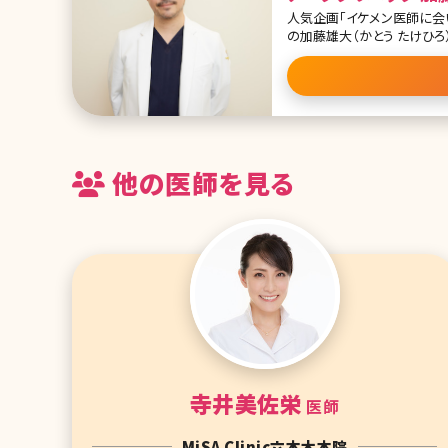
人気企画「イケメン医師に会
の加藤雄大（かとう たけひろ）先生です。 骨切りの輪郭形成術から美
えたアーククリニック。多く
他の医師を見る
寺井美佐栄
医師
MiSA Clinic六本木本院