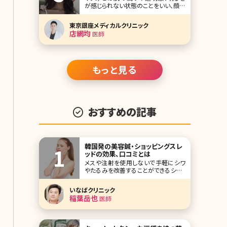
が感じられない状態のことをいい、顔全
体にできることが多いです。肌荒れのよ
うに分かりやすい症状が出ることがな
東京銀座メディカルクリニック
く、自分の肌がくすんでいると気づか
店網均
医師
ず、症状が慢性化してしまうケースもあ
ります。 くすみにはさまざまなタイプが
あり、原因によって対処方法も変わって
きま
もっと見る
おすすめの記事
韓国発の美容鍼・ショッピングスレ
ッドの効果、口コミとは
メスや注射を使用しないで手軽にシワ
やたるみを改善することができるショッ
ピングスレッドとは、どのようなものな
のでしょうか？気になるメリットやデメリ
いなばクリニック
ット、治療方法を紹介します。ショッピン
稲葉岳也
医師
グスレッドを検討するさいに参考にし
てみてくださいね。 目次