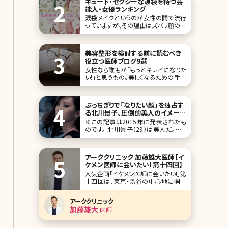
キュート・セクシーな涙袋を持つ芸
能人・女優ランキング
涙袋メイクというのが女性の間で流行
っていますが、その理由はズバリ顔の印
象をかなり左右するから。涙袋はホル
モンタンクと呼ばれ、人相学的にもモ
テる女性のポイントとして挙げられま
美容整形を検討する前に読むべき
す。 芸能人もこの涙袋がある人が多く、
役立つ医師ブログ9選
その人ならではの、かわいさやセクシ
女性なら誰もが「もっとキレイになりた
ーさの象徴になっているケースが多い
い!」と思うもの。美しくなるための手段
です。今回は
には化粧品を使ったスキンケアや美肌
効果の期待できるサプリメントなどいろ
いろありますが、こうした手段と一線を
ぶっちぎりで「なりたい顔」を独占す
画した効果が期待できるのが美容整
る北川景子。圧倒的美人のイメージ
形・美容医療の施術です。 美しくなるた
は「知性」と「キャラがないこと」に
※この記事は2015年に発表されたも
めの最終手段といってもいい美容医療
あった／北条かや
のです。 北川景子（29）は美人だ。どこ
で
から見ても完璧で、残念なパーツがな
く、まるで「美人のひな形」のようであ
る。オリコンスタイルの（「女性が選
アーククリニック 加藤雄大医師【イ
ぶ“なりたい顔”ランキング」）では、
ケメン医師に会いたい! 第十四回】
2010年に1位、11～
人気企画「イケメン医師に会いたい!」第
十四回は、東京・渋谷の中心地に開院
したアーククリニック院長の加藤雄大
（かとう たけひろ）先生です。 骨切り
アーククリニック
の輪郭形成術から美容皮膚科まで幅
加藤雄大
医師
広いメニューを揃えたアーククリニッ
ク。多くの相談が寄せられる「かわいく
なりたい」という漠然とした悩みを解決