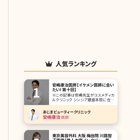
人気ランキング
安嶋康治医師【イケメン医師に会い
たい! 第十回】
※この記事は安嶋先生がコスメディカ
ルクリニック シンシア銀座本院に在籍
されていた当時の記事です。 人気企画
「イケメン医師に会いたい!」第十回は美
あじまビューティークリニック
容医療の激戦区、東京・銀座に本院を
安嶋康治
医師
構えるコスメディカルクリニック シンシ
アの安嶋康治（あじま やすはる）先生で
す。 形成外科で長年経験を積み、総合
東京美容外科 大阪 梅田院 川路智