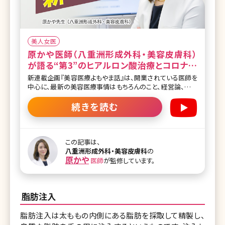
美人女医
原かや医師（八重洲形成外科・美容皮膚科）
が語る“第3”のヒアルロン酸治療とコロナ禍
での美容医療、SNS論など
新連載企画『美容医療よもやま話』は、開業されている医師を
中心に、最新の美容医療事情はもちろんのこと、経営論、医師
論、SNS論、美容論など、メディアなどでもあまり話す機会の
ない視点のインタビューにしています。激変する美容医療業
続きを読む
界で、普段どんなことを考えて診療しているのか、患者側から
の視点ではなかなか見えないこと、美容業界裏話!まで、さま
ざまな角度からの質問で、医師の人柄、美容医療に対する姿
勢がよくわかる! 第一回は、「美人女医インタビュー」にも出て
この記事は、
いただいた東京駅チカの八重洲形成外科・美容皮膚科の原
八重洲形成外科・美容皮膚科
の
原かや
かや院長です。 目次 ・最近の美容医療の流れ ・開院してから
医師
が監修しています。
の患者様に対する気持ちの変化、クリニックの運営方針の変
化 ・男性の美容医療に対する意識の変化やどんなご要望が
多いか ・美容女医としてのあり方、若手美容医師に対するア
脂肪注入
ドバイス ・美容クリニック新規開院が多いことについ
脂肪注入は太ももの内側にある脂肪を採取して精製し、