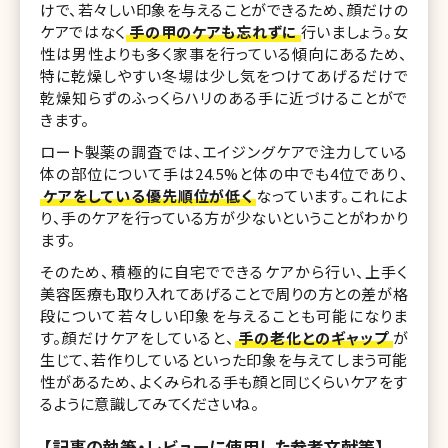
けで、若々しい印象を与えることができるため、顔だけの
ケアではなく
手の甲のケアも忘れずに
行いましょう。女
性は男性よりも多く家事を行っている傾向にあるため、
特に乾燥しやすい冬場は少し気をつけてあげるだけで
乾燥知らずのふっくらハリのある手に近づけることがで
きます。
ロート製薬の調査では、エイジングケアで注力している
体の部位について手は24.5%と体の中でも4位であり、
ケアをしている優先順位が低く
なっています。これによ
り、手のケアを行っている方が少ないということがわかり
ます。
そのため、積極的に自宅でできるケアから行い、上手く
美容医療も取り入れてあげることで周りの方との差が格
段について若々しい印象を与えることも可能になりま
す。顔だけケアをしていると、
手の老化とのギャップ
が
生じて、若作りしているといった印象を与えてしまう可能
性があるため、よくみられる手も顔と同じくらいケアをす
るように意識してみてくださいね。
【記事の執筆・レビューに使用した参考文献等】