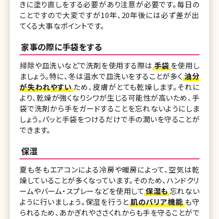
きに塗り直しをする必要があり注意が必要です。毎日の
ことですので大変ですが10年、20年後には必ず差が出
てくる大事なポイントです。
家事の際に手袋をする
掃除や皿洗いなどで洗剤を使用する際は
手袋
を使用し
ましょう。特に、冬は温水で皿洗いをすることが多く
油分
が失われやすい
ため、皮膚がとても乾燥します。それに
より、乾燥が強くなりシワが生じる可能性が高いため、手
袋で洗剤から手をガードすることを忘れないようにしま
しょう。パッと手袋をつけるだけで手の潤いを守ることが
できます。
保湿
夏も冬もエアコンによる冷房や暖房によって、空気は乾
燥していることが多くなっています。そのため、ハンドクリ
ームやバーム・スプレーなどを使用して
保湿も
忘れない
ように行いましょう。保湿を行うと
肌のバリア機能
も守
られるため、あかぎれやささくれからも手を守ることがで