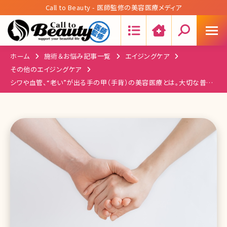
Call to Beauty - 医師監修の美容医療メディア
Search:
ホーム
施術＆お悩み記事一覧
エイジングケア
その他のエイジングケア
シワや血管、“老い”が出る手の甲（手背）の美容医療とは。大切な普段
の自宅ケアも解説