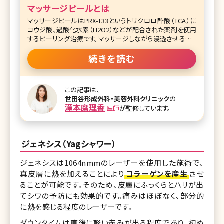
マッサージピールとは
マッサージピールはPRX-T33というトリクロロ酢酸（TCA）に
コウジ酸、過酸化水素（H2O2）などが配合された薬剤を使用
するピーリング治療です。マッサージしながら浸透させること
で、角化細胞の成長因子の活性化と、真皮刺激作用等により
線維芽細胞からのコラーゲン生成を促進します。
続きを読む
過酸化水素は繰り返し刺激を起こすことで組織修復作用を反
復させる効果があり、コウジ酸は炎症後色素沈着を防ぐ作用
この記事は、
があります。レーザー治療に抵抗のある方にもおすすめの施
世田谷形成外科・美容外科クリニック
の
術になります。マッサージピールは皮膚の剥離が少なく、刺激
滝本磨理香
医師
が監修しています。
感があまりなく赤みや皮むけなどが起こりにくいため、従来の
ピーリングと比べてダウンタイムが短く済み、施術後にメイク
をすることもできます。
ジェネシス（Yagシャワー）
マッサージピールは施術直後から効果を実感できる施術にな
りますが、持続効果が短いので7～10日ほどで効果が薄くな
ジェネシスは1064nmmのレーザーを使用した施術で、
る場合があります。 そのため1～3週間ごとに5回ほど施術感
真皮層に熱を加えることにより
コラーゲンを産生
させ
覚が推奨されています。
ることが可能です。そのため、皮膚にふっくらとハリが出
てシワの予防にも効果的です。痛みはほぼなく、部分的
に熱を感じる程度のレーザーです。
ダウンタイムは直後に軽い赤みが出る程度であり、初め