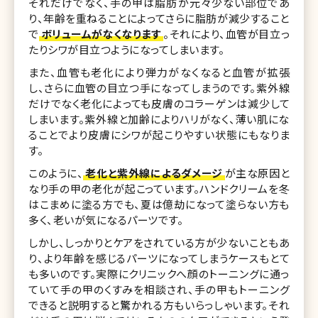
それだけでなく、手の甲は脂肪が元々少ない部位であ
り、年齢を重ねることによってさらに脂肪が減少すること
で
ボリュームがなくなります
。それにより、血管が目立っ
たりシワが目立つようになってしまいます。
また、血管も老化により弾力がなくなると血管が拡張
し、さらに血管の目立つ手になってしまうのです。紫外線
だけでなく老化によっても皮膚のコラーゲンは減少して
しまいます。紫外線と加齢によりハリがなく、薄い肌にな
ることでより皮膚にシワが起こりやすい状態にもなりま
す。
このように、
老化と紫外線によるダメージ
が主な原因と
なり手の甲の老化が起こっています。ハンドクリームを冬
はこまめに塗る方でも、夏は億劫になって塗らない方も
多く、老いが気になるパーツです。
しかし、しっかりとケアをされている方が少ないこともあ
り、より年齢を感じるパーツになってしまうケースもとて
も多いのです。実際にクリニックへ顔のトーニングに通っ
ていて手の甲のくすみを相談され、手の甲もトーニング
できると説明すると驚かれる方もいらっしゃいます。それ