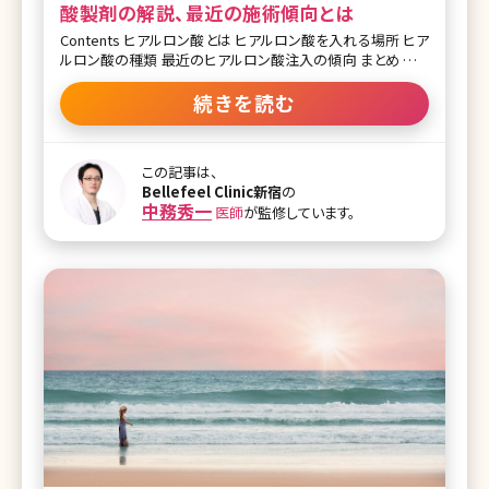
酸製剤の解説、最近の施術傾向とは
Contents ヒアルロン酸とは ヒアルロン酸を入れる場所 ヒア
ルロン酸の種類 最近のヒアルロン酸注入の傾向 まとめ ボト
ックスやヒアルロン酸製剤を用いた治療は美容皮膚科でも美
容外科でも毎日たくさんの方が受けられている施術です。数
続きを読む
年前まではボトックスやヒアルロン酸といってもまだまだ敷
居が高かったり、存在すら知らない方がほとんどでした。 しか
し、レーザー治療などで美容医療が広く一般的になってきたこ
この記事は、
とによりボトックスやヒアルロン酸などの注入治療も身近な
Bellefeel Clinic新宿
の
存在と感じるようになった患者さんが増えています。美容クリ
中務秀一
医師
が監修しています。
ニックで勤務する看護師として肌の施術をしながらお話して
いると、「気になっているけれど私に合っているのかしら?」と
いうお声をよくいただきます。また、ボトックスは定期的に受け
ているものの、ヒアルロン酸は価格がやや高いため悩んでい
るという方も多くいらっし