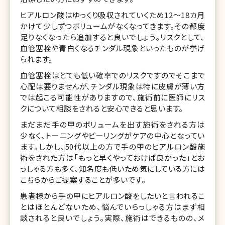
ヒアルロン酸はゆっくり吸収されていくため12〜18カ月
かけて少しずつボリュームがなくなってきます。その都度
足りなくなったら追加すると良いでしょう。リスクとして、
血管塞栓や青白くなるチンダル現象といったものが挙げ
られます。
血管塞栓はとても低い確率でのリスクですのでそこまで
心配は要りませんが、チンダル現象は特に皮膚が薄い方
では起こる可能性がありますので、施術前に医師にリス
クについて相談をされると安心できると思います。
まだまだ手の甲のボリュームを出す施術をされる方は
少なく、トーニングやピーリングがケアの中心となってい
ます。しかし、50代以上の方で手の甲のヒアルロン酸施
術をされた方は「もっと早くやっておけば良かった」とお
っしゃる方も多く、知名度も低いため気にしている方には
こちらからご提案することが多いです。
患者様から手の甲にヒアルロン酸をしたいと言われるこ
とはほとんどないため、悩んでいらっしゃる方はまず相
談されると良いでしょう。実際、施術はできるものの、メ