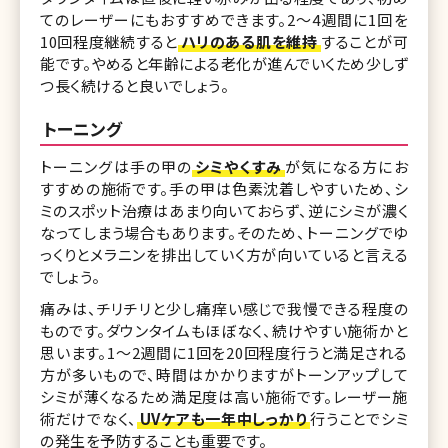
てのレーザーにもおすすめできます。2〜4週間に1回を
10回程度継続すると
ハリのある肌を維持
することが可
能です。やめると年齢による老化が進んでいくため少しず
つ長く続けると良いでしょう。
トーニング
トーニングは手の甲の
シミやくすみ
が気になる方にお
すすめの施術です。手の甲は色素沈着しやすいため、シ
ミのスポット治療はあまり向いておらず、逆にシミが濃く
なってしまう場合もあります。そのため、トーニングでゆ
っくりとメラニンを排出していく方が向いていると言える
でしょう。
痛みは、チリチリと少し痛痒い感じで我慢できる程度の
ものです。ダウンタイムもほぼなく、続けやすい施術かと
思います。1〜2週間に1回を20回程度行うと満足される
方が多いもので、時間はかかりますがトーンアップして
シミが薄くなるため満足度は高い施術です。レーザー施
術だけでなく、
UVケアも一年中しっかり
行うことでシミ
の発生を予防することも重要です。