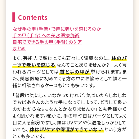
Contents
なぜ手の甲（手背）で特に老いを感じるのか
手の甲（手背）への美容医療施術
自宅でできる手の甲（手背）のケア
まとめ
よく、芸能人で顔はとても若々しく綺麗なのに、
体のパ
ーツで老いを感じる
なんてことありませんか? よく言
われるパーツとしては
首と手の甲が
挙げられます。ま
た、美容医療に初めてくる方の中にお悩みとして顔と一
緒に相談されるケースもとても多いです。
「普段は気にしていなかったけれど、気づいたらしわしわ
でおばあさんのような手になってしまって、どうして良い
のかわからない。なんとかなりませんか」と患者様から
よく聞かれます。確かに、手の甲や首はパーツとしてよく
目に入る部分ですし、顔はUVケアや保湿をしっかりして
いても、
体はUVケアや保湿ができていない
という方が
とても多いです。