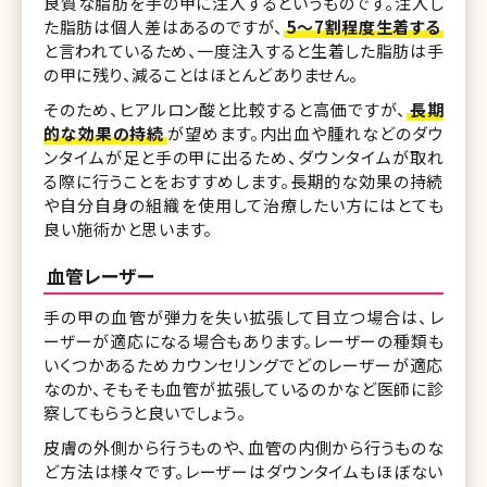
良質な脂肪を手の甲に注入するというものです。注入し
た脂肪は個人差はあるのですが、
5〜7割程度生着する
と言われているため、一度注入すると生着した脂肪は手
の甲に残り、減ることはほとんどありません。
そのため、ヒアルロン酸と比較すると高価ですが、
長期
的な効果の持続
が望めます。内出血や腫れなどのダウ
ンタイムが足と手の甲に出るため、ダウンタイムが取れ
る際に行うことをおすすめします。長期的な効果の持続
や自分自身の組織を使用して治療したい方にはとても
良い施術かと思います。
血管レーザー
手の甲の血管が弾力を失い拡張して目立つ場合は、レ
ーザーが適応になる場合もあります。レーザーの種類も
いくつかあるためカウンセリングでどのレーザーが適応
なのか、そもそも血管が拡張しているのかなど医師に診
察してもらうと良いでしょう。
皮膚の外側から行うものや、血管の内側から行うものな
ど方法は様々です。レーザーはダウンタイムもほぼない