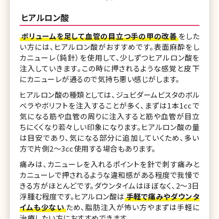
ヒアルロン酸
ボリュームを足して血管の目立つ手の甲の改善
をした
い方には、ヒアルロン酸がおすすめです。表面麻酔をし
カニューレ（鈍針）を使用して、少しずつヒアルロン酸を
注入していきます。この時に押されるような感覚と皮下
にカニューレが通るので気持ち悪い感じがします。
ヒアルロン酸の種類としては、ジュビダームビスタのボル
ベラやボリフトを注入することが多く、まずは1本1ccで
気になる筋や血管の周りに注入すると筋や血管が目立
ちにくくなり若々しい印象になります。ヒアルロン酸の量
は目安であり、気になる部分に追加していくため、多い
方で片側2〜3cc使用する場合もあります。
痛みは、カニューレを入れるポイントを針で刺す痛みと
カニューレで押されるような違和感がある程度で我慢で
きる方がほとんどです。ダウンタイムはほぼなく、2〜3日
浮腫む程度です。ヒアルロン酸は
手軽で痛みやダウンタ
イムも少ない
ため、脂肪注入が怖い方やまずは手軽に
治療したい方におすすめできます。