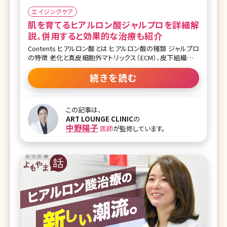
エイジングケア
肌を育てるヒアルロン酸ジャルプロを詳細解
説。併用すると効果的な治療も紹介
Contents ヒアルロン酸とは ヒアルロン酸の種類 ジャルプロ
の特徴 老化と真皮細胞外マトリックス（ECM）、皮下組織のリ
ガメントのお話 ジャルプロに似ている施術、組み合わせたい
施術 【監修医師からのワンポイント】ジャルプロをはじめとし
続きを読む
たECM製剤で真皮を日頃からケアしておくことは、見た目にハ
リが出たり、小じわが改善したりという効果はもちろん、レーザ
ーの反応を高めたり、炎症に耐えうる肌につながったりという
この記事は、
効果もあります。また、針による注入の刺激自体が細胞がコラ
ART LOUNGE CLINIC
の
ーゲンやエラスチンの生成、血流の促進、炎症をおさえる、な
中野陽子
医師
が監修しています。
どの生理的な応答を引き起こすため、多方面から皮膚のレジ
ュビネーションを図ることが可能です。ジャルプロはご自身の
持つポテンシャルをほんの少し後押しする、そんな治療です。
ヒアルロン酸とは ヒアルロン酸の注入といえば頬の