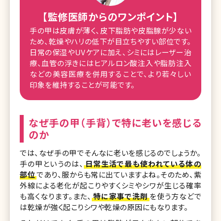
【監修医師からのワンポイント】
手の甲は皮膚が薄く、皮下脂肪や皮脂腺が少ない
ため、乾燥やハリの低下が目立ちやすい部位です。
日常の保湿やUVケアに加え、シミにはレーザー治
療、血管の浮きにはヒアルロン酸注入や脂肪注入
などの美容医療を併用することで、より若々しい
印象を維持することが可能です。
なぜ手の甲（手背）で特に老いを感じる
のか
では、なぜ手の甲でそんなに老いを感じるのでしょうか。
手の甲というのは、
日常生活で最も使われている体の
部位
であり、服からも常に出ていますよね。そのため、紫
外線による老化が起こりやすくシミやシワが生じる確率
も高くなります。また、
特に家事で洗剤
を使う方などで
は乾燥が強く起こりシワや乾燥の原因にもなります。