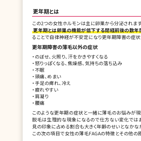
更年期とは
この2つの女性ホルモンは主に卵巣から分泌されます
更年期とは卵巣の機能が低下する閉経前後の数年
ることで自律神経が不安定になり更年期障害の症状
更年期障害の薄毛以外の症状
・のぼせ、火照り、汗をかきやすくなる
・怒りっぽくなる、焦燥感、気持ちの落ち込み
・不眠
・頭痛、めまい
・手足の痺れ、冷え
・疲れやすい
・肩凝り
・腰痛
このような更年期の症状と一緒に薄毛のお悩みが現
脱毛は生理的な現象になるので仕方ない変化ではあ
見の印象に占める割合も大きく年齢のせいとなかな
この次の項目で女性の薄毛FAGAの特徴とその他の