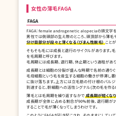
女性の薄毛FAGA
FAGA
FAGA：female androgenetic alopec
男性では側頭部の生え際のところ、頭頂部から薄毛
分け目部分が段々と薄くなる（びまん性脱毛）
ことが
そもそも毛には成長と退行のサイクルがあります。
を毛周期と呼びます。
毛周期には成長期、退行期、休止期という過程があり
成長期とは細胞の分裂が盛んな時期で名前の通りぐ
毛母細胞という毛を産生する細胞の働きが停滞し萎
に抜け落ちます。上方には立毛筋の付け根のバルジ
到達すると、幹細胞への活性シグナル(次の毛を作る
薄毛とは毛周期を繰り返すなかで
成長期が短くな
成長期が全体に占める割合が90%前後、退行期が1
することで毛が薄くなってしまうわけです。
このようにFAGAが引き起こされ、そのままにしてい