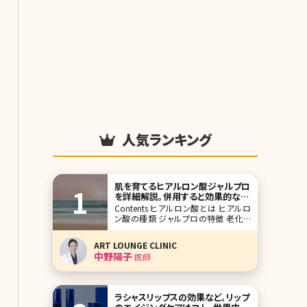
人気ランキング
肌を育てるヒアルロン酸ジャルプロ
を詳細解説。併用すると効果的な治
療も紹介
Contents ヒアルロン酸とは ヒアルロ
ン酸の種類 ジャルプロの特徴 老化と
真皮細胞外マトリックス（ECM）、皮下組
織のリガメントのお話 ジャルプロに似
ART LOUNGE CLINIC
ている施術、組み合わせたい施術 【監
中野陽子
医師
修医師からのワンポイント】ジャルプロ
をはじめとしたECM製剤で真皮を日頃
からケアして
ラシャスリップスの効果など。リップ