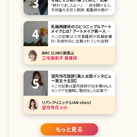
やの脂肪吸引（太もも、ふくらはぎ）
「終わりましたよ～」……目を開けると、
体験記
手術室の天井と医師、看護師の顔が見
えた。「ありがとうございます。すっかり
寝てました。何時間かかりましたか?」
「今2時半だから、4時間ですね」「え、そ
乳輪再建術のひとつニップルアート
んなに!?」麻酔の注射をしてからの記
メイクとは? アートメイク第一人者
憶が一切ない。手術を始めたのが午前
が解説します
※この記事は三宅看護師が高輪皮膚
10時だから、4時間以上も眠っていたの
科・形成外科に在籍されていた当時の
だ。そ
記事です。 今、日本で乳癌と診断され
る女性は、1年間に4万人にのぼってい
BMC CLINIC南青山
ます。 多種多様な治療法の一つに乳房
三宅美帆子 看護師
切除があります。 癌発生個所により乳
頭・乳輪を残せる場合もありますが、乳
頭・乳輪ともに切除しなくてはいけ
望月怜花医師【美人女医インタビュ
ー第五十五回】
※この記事は望月医師が日本橋HALス
キンケア在籍時に取材をした記事です。
「美人女医インタビュー」第五十五回
は、東京人形町駅からすぐの日本橋
リアンクリニック（LIAN clinic）
HALスキンケアの望月怜花（もちづき
望月怜花
医師
れいか）先生です。 日本橋HALスキンケ
アは、歯科クリニック経営の医療法人
が母体で、その美容皮膚科部門として
開院されま
もっと見る