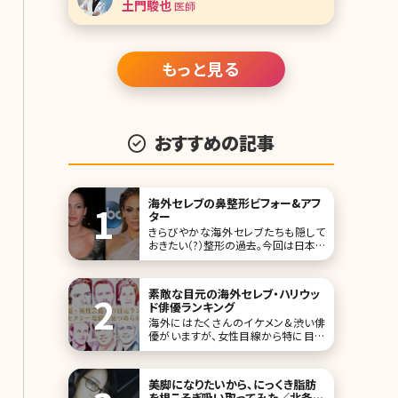
土門駿也
医師
は理想の目の条件を挙げながら、いま
人気の目を持つ芸能人を紹介していき
ます。また、理想の目に近づけるための
美容クリ
もっと見る
おすすめの記事
海外セレブの鼻整形ビフォー&アフ
ター
きらびやかな海外セレブたちも隠して
おきたい（?）整形の過去。今回は日本で
も人気の高い8名の海外セレブにスポ
ットを当ててみました。その特徴はいず
れも「鼻」。欧米特有の彫りの深い顔立
素敵な目元の海外セレブ・ハリウッ
ちのセレブたちは、少しばかり存在感
ド俳優ランキング
のある鼻が気になるようで、整形とい
海外にはたくさんのイケメン&渋い俳
えばとにもかくにも「鼻」なんです。 ジェ
優がいますが、女性目線から特に目元
ニファー
に特化してランキングにしてみました。
最新版はこのような結果です! 1位クリ
ス・ヘムズワース View this post on
美脚になりたいから、にっくき脂肪
Instagram Chris Hemsworth(
を根こそぎ吸い取ってみた／北条か