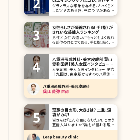
のエイジングケアはコレ、世界中で
ヒット!
グラマラスな印象を与える、ふっくらと
したツヤのある唇。唇にツヤがあるだ
けで、見た目年齢もぐっと若くなります
よね。最近は口紅ではなくグロスを使っ
ているという人も多いと言われていま
女性らしさが凝縮される! 手（指）が
すが、大人の女性ならベタつくだけのグ
きれいな芸能人ランキング
ロスはNG。そこで注目したい
男性と女性の違いがもっともよく現れ
る部位のひとつである、手と指。細く、長
い指にビビッドな色のマニキュアを塗っ
ているきれいな女性は、女性から見て
もドキッとする瞬間があります。 手は顔
八重洲形成外科・美容皮膚科 葉山
と同様、年齢が出やすいパーツ。年齢を
愛弥医師【美人女医インタビュー第
感じさせない美しい手肌を保つために
六十九回】
人気企画「美人女医インタビュー」第六
は美容皮膚科で行われている施術が
十九回は、東京駅からすぐの八重洲形
有効です。手
成外科・美容皮膚科の葉山愛弥（はや
ま まなみ）先生です。2015年開院、原
八重洲形成外科・美容皮膚科
かや院長が率いる経験豊富なベテラン
葉山愛弥
医師
医師が勢ぞろいする八重洲形成外科・
美容皮膚科。その中で皮膚科治療を行
なっている葉山先生。一見クールビュ
ーティーな雰囲気です
理想の目の形、大きさは? 二重、涙
袋がカギ!
皆さんは「こんな目になりたい!」と思う
芸能人はいますか?誰もが憧れる理想
の目といえば、くっきりした二重まぶた、
目と目の間隔、涙袋、瞳の大きさ……な
Leap beauty clinic
ど、いろいろな条件があります。 ここで