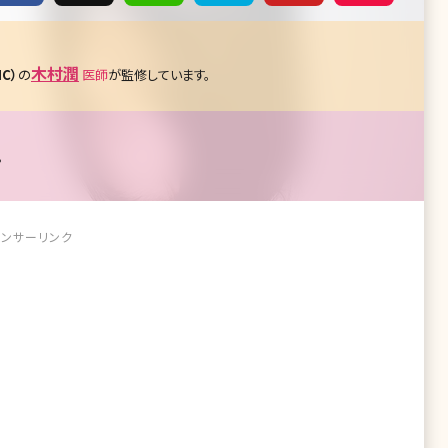
木村潤
C）
の
医師
が監修しています。
。
ンサーリンク