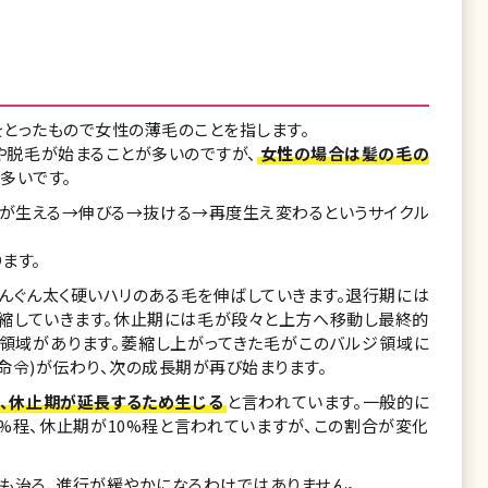
iaの頭文字をとったもので女性の薄毛のことを指します。
や脱毛が始まることが多いのですが、
女性の場合は髪の毛の
多いです。
毛が生える→伸びる→抜ける→再度生え変わるというサイクル
ます。
んぐん太く硬いハリのある毛を伸ばしていきます。退行期には
縮していきます。休止期には毛が段々と上方へ移動し最終的
領域があります。萎縮し上がってきた毛がこのバルジ領域に
命令)が伝わり、次の成長期が再び始まります。
り、休止期が延長するため生じる
と言われています。一般的に
%程、休止期が10%程と言われていますが、この割合が変化
ても治る、進行が緩やかになるわけではありません。