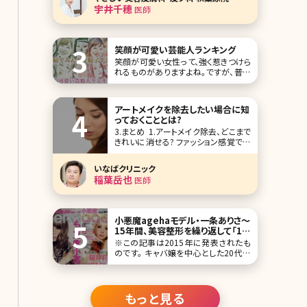
はっきりと出るパーツでもあります。こ
宇井千穂
医師
こでは、うなじ脱毛のメリットとデメリッ
ト、料金、回数、自己処理の方法、襟足
脱毛との違い、気になる範囲などにつ
いて解説していき
笑顔が可愛い芸能人ランキング
笑顔が可愛い女性って、強く惹きつけら
れるものがありますよね。ですが、普段
思いっきり笑顔になることは、そこまで
多くはないはず。きっと今よりもたくさん
笑顔になれば、もっと素敵な人になれ
アートメイクを除去したい場合に知
るかもしれません。 そこで、「笑顔が可
っておくこととは?
愛い女性芸能人」を10人集めてみまし
3.まとめ 1.アートメイク除去、どこまで
た!笑顔が可愛い人たちを見て、素敵な
きれいに消せる? ファッション感覚で眉
笑
やアイラインのアートメイクを受ける人
が増えていますが、アートメイクは自分
いなばクリニック
で消すことができません。アートメイク
稲葉岳也
医師
の除去は医療機関でレーザーを使って
行われています。 1-1.アートメイク除去
の方
小悪魔agehaモデル・一条ありさ～
15年間、美容整形を繰り返して「1億
稼いだ女」の幸せの尺度～／北条
※この記事は2015年に発表されたも
かや
のです。 キャバ嬢を中心とした20代女
子に人気の雑誌『小悪魔ageha』。14年
5月号の休刊から、今年4月に復刊した
同誌の根底にあるのは、「努力」と「欲
望」の肯定だ。リニューアルした
もっと見る
『ageha』には賛否両論あるが、「努力