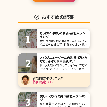
と欲望」を肯定したい、という女子のニ
ーズ
おすすめの記事
ちっぱい・微乳の女優・芸能人ラン
キング
女の良さは、胸の大きさにあらず。 そん
なことを立証してくれるちっぱい・微乳
芸能人たちをトップ10形式にしてご紹
介していきます。 胸は確かに女性なら
ではの部分ですが、必ずしもその大きさ
オバジニューダームの効果・使い方
が全てではなく、その人なりの美しさを
など。自宅で簡単美肌ケア
探求できる部分でもあるのです。 第1位
ドラッグストアやバラエティショップなど
指原莉乃
で人気のあるコスメライン、オバジ
(Obagi)シリーズ。高濃度ビタミンCの
美容液を使ったことのある方も多いの
よだ形成外科クリニック
ではないでしょうか。このオバジシリー
依田拓之
医師
ズのワンランク上のライン、オバジメデ
ィカルの中で人気が高いのが「オバジ
ニューダーム」です。効果が高いもの
の、ダウン
美しいくびれを持つ芸能人ランキン
グ
夏の水着や体の線が出る服のときに、