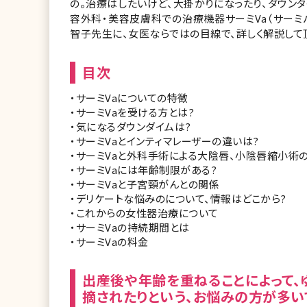
の。治療はしたいけど、大掛かりになったり、ダウン
容外科・美容皮膚科での治療機器サーミVa（サー
智子先生に、女医ならではの目線で、詳しく解説して
目次
・サーミVaについての特徴
・サーミVaを受ける方とは?
・気になるダウンダイムは?
・サーミVaとインティマレーザーの違いは?
・サーミVaと外科手術による大陰唇、小陰唇縮小術
・サーミVaには年齢制限がある?
・サーミVaと子宮頸がんとの関係
・デリケートな悩みのについて、情報はどこから?
・これからの女性器治療について
・サーミVaの持続期間とは
・サーミVaの料金
出産後や年齢を重ねることによって、
摘されたりという、お悩みの方が多い