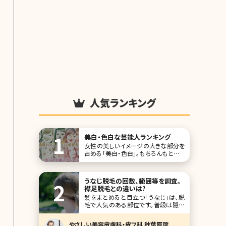
人気ランキング
美白・色白な芸能人ランキング
女性の美しいイメージの大きな部分を
占める「美白・色白」。もちろんもともと
色白というのはあるかもしれません
が、日々のスキンケアの努力で変わっ
てくる面も。今回は美白・色白の女性芸
うなじ脱毛の回数、範囲等を調査。
能人を、ランキング形式で10人集めて
襟足脱毛との違いは?
みました。女優、モデル、歌手などジャン
髪をまとめると目立つ「うなじ」は、脱
ルはさまざまです。 第1位早見あかり
毛で人気のある部位です。普段は隠れ
ているのでケアを怠りがちですが、手入
れをしている人としていない人の差が
やさしい美容皮膚科・皮フ科 秋葉原院