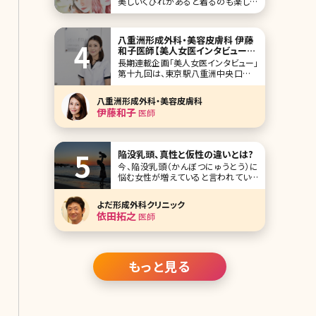
美しいくびれがあると着るのも楽しみ
になってきますよね♪しかし美しいくび
れは、ただ痩せてるだけではダメという
難しいものでもあります……。 だからこ
八重洲形成外科・美容皮膚科 伊藤
そ、きれいな芸能人たちでも美しいくび
和子医師【美人女医インタビュー第
れを持つ人たちは、本当に美意識が高
十九回】
長期連載企画「美人女医インタビュー」
いと言えるのではないでしょうか。今回
第十九回は、東京駅八重洲中央口から
はほどよ
徒歩2分、八重洲形成外科・美容皮膚科
の伊藤和子先生です。もともと形成外
八重洲形成外科・美容皮膚科
科で乳房の再建などに携わり、その後
伊藤和子
医師
美容領域へ。インタビューは苦手とお
っしゃってましたが、常に笑みを絶やさ
ず、丁寧に伝えようという姿勢が印象的
でした。女性特有の症
陥没乳頭、真性と仮性の違いとは?
今、陥没乳頭（かんぼつにゅうとう）に
悩む女性が増えていると言われていま
す。陥没乳頭とは乳頭部分がへこんで
いたり、平らだったりする状態のこと。
よだ形成外科クリニック
見た目が不自然でコンプレックスを抱
依田拓之
医師
きやすいというだけではなく、そのまま
にしておくと将来的に授乳ができない
可能性も出てきます。ここでは陥没乳頭
の症状と真性、仮性の
もっと見る