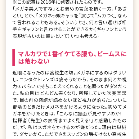
※この記事は2016年に発表されたものです。
「メガネ美人ですね」とお褒めの言葉を頂く一方、「あざ
とい」とか、「メガネっ娘キャラを”演じて”ムカつく」なん
て言われることもある。そういうとき、何と言い返せば相
手をギャフンと言わせることができるか（ギャフンという
表現が古いのは置いといて）いつも考える。
マルカワで1番イケてる服も、ビームスに
は敵わない
近眼になったのは高校生の頃。メガネにするのはダサい
し、コンタクトレンズは痛そうだから、そのまま何とか視
力0.7くらいで持ちこたえてくれることを願ったがダメだっ
た。私の目はどんどん悪くなり、所属していた吹奏楽部
で、目の前の楽譜が読めないほど視力が落ちた。ついに
部活のときだけメガネをかけるようになった。初めてメ
ガネをかけたときは、「こんなに譜面が見やすいのか!
指揮者（先生）の表情までよく見える!」と感動したもの
だ。が、私はメガネをかけるのが嫌だった。理由は単純
で、ダサいから。ただでさえスッピンの垢抜けない高校生