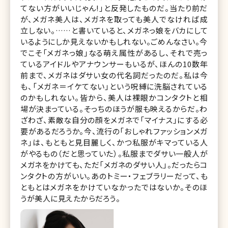
てない方がいいじゃん!」と反発したものだ。当たり前だ
が、メガネ美人は、メガネを取っても美人でなければ成
立しない。……と書いていると、メガネっ娘をバカにして
いるようにしか見えないかもしれない。ごめんなさい。今
でこそ「メガネっ娘」なる萌え属性があるし、それで売っ
ているアイドルやアナウンサーもいるが、ほんの10数年
前まで、メガネはダサい女の代名詞だったのだ。私は今
も、「メガネ＝イケてない」という呪縛に洗脳されている
のかもしれない。皆から、美人は裸眼かコンタクトと相
場が決まっている。そっちのほうが服も映えるからだ。わ
ざわざ、素敵な自分の顔をメガネで「マイナス」にする必
要があるだろうか。今、流行の「おしゃれファッションメガ
ネ」は、もともと見目麗しく、かつ私服がキマっている人
がやるもの（だと思っていた）。私服までダサい一般人が
メガネをかけても、ただ「メガネのダサい人」。だったらコ
ンタクトの方がいい。あのトミー・フェブラリーだって、も
ともとはメガネをかけていなかったではないか。そのほ
うが美人に見えたからだろう。