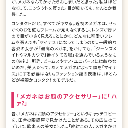
が、メガネなんてかけたらおしまいだと思った。私はほど
なくして、コンタクトを買った。目が乾いても、なんとか我
慢した。
コンタクトだと、すべてがキマる。近視のメガネは、せっ
かくのお化粧もフレームが見えなくするし、レンズが厚い
ので目が小さく見える。とにかく、どんなに可愛いフレー
ムを選んでも「マイナス」になってしまうのだ。一般的な
容姿の女子が「最高のメガネ」をかけても、「ジーンズメ
イトやマルカワで1番イケてる服」を選んでいるようなも
の（失礼）。所詮、ビームスやナノ・ユニバースには敵わな
いのだ。美人だって、あえてメガネによって顔を「マイナ
ス」にする必要はない。ファッション誌の表紙は、ほとん
どが裸眼かコンタクトのモデルだ。
「メガネはお顔のアクセサリー」に「ハ
ァ?」
昔、「メガネはお顔のアクセサリー」というキャッチコピー
を、田舎の眼鏡屋で見かけたことがある。その広告のモ
デルは、欧米人の美女だった。「絶対この人、メガネかけ