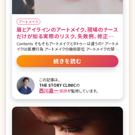
アートメイク
眉とアイラインのアートメイク、現場のナース
だけが知る実際のリスク、失敗例、修正につ
いて
Contents そもそもアートメイクとタトゥーは違うの? アートメ
イクは医療行為 アートメイクの施術部位 アートメイクの禁忌
と適応注意 眉とアイラインのアートメイクのリスク 眉とアイラ
インのアートメイクのメリット 眉とアイラインのアートメイク
続きを読む
のデメリット 眉とアイラインのアートメイクの失敗例 アートメ
イクの修正 眉・アイラインアートメイクの施術の実際の流れ
眉アートメイクのダウンタイム（施術後の経過） おわりに 最近
この記事は、
はアートメイクを受ける方が増えており、女性だけでなく男性
THE STORY CLINIC
の
でも希望される方が増えています。TVでも取り上げられ、一般
西川嘉一
医師
が監修しています。
の方々のアートメイクの知名度は以前よりも上がっています。
「毎日のメイクが面倒くさい」「朝は時間がないから少しでも
メイクに時間をかけたくない」「薄い眉をなんとかしたい」等こ
んなふうに思った時に、アートメイクをやってみたい