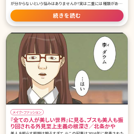
が分からないという悩みはありませんか?実は二重には種類があり、
奥二重・末広二重・平行二重それぞれの魅力を活かしたメイクのポイ
ントがあります。自分の二重に合わせたメイクをおさえないと、雑誌
続きを読む
のモデルのようなパッチリ可愛らしい目元をつくるはずが、腫れぼった
くなったり濃いメイクに仕上がってしまったりしてしまうことも。 そこ
で、今回は初心者の方でも簡単時短で印象的な二重メイクをつくる
ポイントと二重の種類別旬のトレンドメイクをご紹介していきます。何
かとバタバタしがちな忙しい朝でも、アイプチなしで時短でできるテク
ニックなのでぜひ挑戦してみてくださいね! 【タイプ別】二重まぶたの
特徴と似合うメイク 「奥二重」の特徴 この投稿をInstagramで見る
SENSE OF HU
メイク・ファッション
『全ての人が美しい世界』に見る、ブスも美人も振
り回される外見至上主義の根深さ／北条かや
美人を照らす照明は明るすぎて ※この記事は2016年に発表された