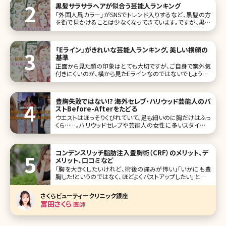
黒髪サラサラヘアが似合う芸能人ランキング
「外国人風カラー」がSNSでトレンド入りするなど、黒髪の方
を街で見かけることは少なくなってきています。ですが、黒髪
のサラサラヘアに一度は憧れた経験があるのではないでしょ
うか。 一度はなってみたいと思わせる“黒髪が似合う芸能
人”を、ランキング形式で10人ご紹介していきます。 第1位仲
「Eライン」がきれいな芸能人ランキング。美しい横顔の
間由紀恵
基準
正面から見た顔の印象はとても大切ですが、ご自身で案外気
付きにくいのが、横から見たEラインなのではないでしょうか。
Eラインとは、エステティックラインの略で、顔を横向きにした
ときの鼻の先端から下顎の最も突き出している部分を結ん
だラインを指します。 そして、このライン上に唇がかからない
豊胸失敗ではない!? 海外セレブ・ハリウッド芸能人のバ
ことが理想的である
ストBefore-Afterをたどる
ウエストはほっそりくびれていて、足も細いのに胸だけはふっ
くら……。ハリウッドセレブや芸能人の女性に多いスタイルで
すが、実はその多くが豊胸手術で美しいバストをキープしてい
ると言われています。しかし、豊胸手術の後にトラブルが起こ
るのはセレブも一般人
コンデンスリッチ脂肪注入豊胸術（CRF）のメリット、デ
メリット、口コミなど
「胸を大きくしたいけれど、術後の痛みが怖い」「いかにも豊
胸した!というのではなく、ほどよくバストアップしたい」という
人から注目を集めているのが、コンデンスリッチ豊胸術です。
見た目や手触りが自然、ダウンタイムが短いなど、さまざまな
さくらビューティークリニック銀座
メリットがあると言われているコンデンスリッチ豊胸がどんな
富田さくら
医師
方法なのか、デメ