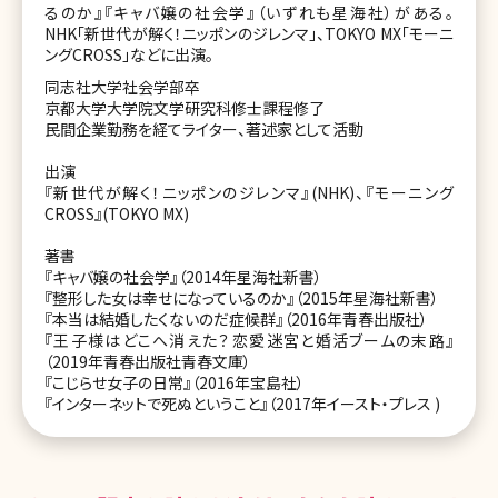
るのか』『キャバ嬢の社会学』（いずれも星海社）がある。
NHK「新世代が解く！ニッポンのジレンマ」、TOKYO MX「モーニ
ングCROSS」などに出演。
同志社大学社会学部卒
京都大学大学院文学研究科修士課程修了
民間企業勤務を経てライター、著述家として活動
出演
『新世代が解く！ニッポンのジレンマ』(NHK)、『モーニング
CROSS』(TOKYO MX)
著書
『キャバ嬢の社会学』（2014年星海社新書）
『整形した女は幸せになっているのか』（2015年星海社新書）
『本当は結婚したくないのだ症候群』（2016年青春出版社）
『王子様はどこへ消えた？――恋愛迷宮と婚活ブームの末路』
（2019年青春出版社青春文庫）
『こじらせ女子の日常』（2016年宝島社）
『インターネットで死ぬということ』（2017年イースト・プレス )