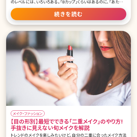
のレベルには、いろいろある。「Bカップ」くらいはあるのに、「あたしな
んて全然、胸ないから」とのたまう女子もいれば、（聞かれてもないの
に答えるが）私のように「Aカップ以下、もしくはそれ未満とバレるの
続きを読む
が怖いから、測ったことすらないレベル」の女もいる。「手のひらサイ
ズ」といえば聞こえはいいが、要はほんとうに「胸とみなせるほどのふ
くらみが、ほぼ見当たらない」。もちろんAカップやBカップ、さらにはC
以上ある女子だって、「胸が小さい」とコンプレックスを抱え、悩んで
いるケースはあるだろう。が、私の闇は深い。今も密かに、美容外科の
豊胸ページを見たり、胸のハリがアップするというサプリやジェルを
（たまにですけど）使ったりしている。効き目がないのは分かっていて
も、つい、高校時代のトラウマ
メイク・ファッション
【目の形別】最短でできる「二重メイク」のやり方!
手抜きに見えない旬メイクを解説
トレンドのメイクを楽しみたいけど、自分の二重に合ったメイク方法