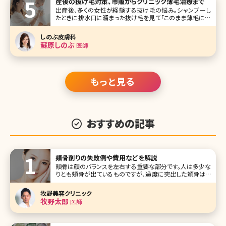
産後の抜け毛対策、市販からクリニック薄毛治療まで
出産後、多くの女性が経験する抜け毛の悩み。シャンプーし
たときに排水口に溜まった抜け毛を見て「このまま薄毛にな
ってしまうのでは……」と不安を覚えた方もいるのでは?で
は、この産後の抜け毛はいつまで続くのでしょうか。ここで産
しのぶ皮膚科
後の抜け毛の原因や対策、その他の女性の抜け毛・薄毛のト
蘇原しのぶ
医師
ラブルについて詳しく説明し
もっと見る
おすすめの記事
頬骨削りの失敗例や費用などを解説
頬骨は顔のバランスを左右する重要な部分です。人は多少な
りとも頬骨が出ているものですが、過度に突出した頬骨はバ
ランスを悪くするだけでなく、顔を大きく見せてしまう原因に
もなります。しかし骨の手術は大がかりでリスクが伴うことも
牧野美容クリニック
あり、なかなか手術に踏み切れないという方も多いのではな
牧野太郎
医師
いでしょうか。今回は頬骨削