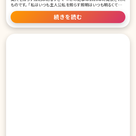
ものです。 「私はいつも主人公私を照らす照明はいつも明るくて眩し
い照明が当たらない場所のことは知らなかった」――無料漫画サイト、
comicoで連載中の『全ての人が美しい世界』（作者：シュークリー
続きを読む
ム）に出てくるセリフだ。これほどまでに「美人のホンネ」を、嫌味では
なく率直に表現した文章を、私は知らない。「見た目」が最も重視され
る思春期の頃からずっと、美人は明るい光の中を歩いている。光が当
たらない場所（”美人ではない人たち”から見える世界）を、美人は知
らない。少なくとも、外見で「上げ底」されている若いうちは。 ブスは
努力しても報われない? 『全ての人が美しい世界』の舞台は、韓国。
「ナノボット