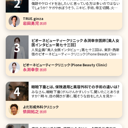
傷跡やケロイドを治したいと思っている方は多いのではない
でしょうか? ケガや水ぼうそう、ニキビ、手術、帝王切開、火傷、
リストカットなどみなさんどこかに程度の差はあれ傷跡があ
るかと思います。そもそも傷跡とケロイドの違いってなんだ
TRUE.ginza
ろう、治療法はどんなものがあるのかといった疑問に対して
岩田勇児
医師
全てお答えしていきま
ピオーネビューティークリニック 永渕幸奈医師【美人女
医インタビュー第七十三回】
人気企画「美人女医インタビュー」第七十三回は、東京・西新
宿のピオーネビューティークリニック（Pione Beauty Clinic）
の永渕幸奈（ながふち みゆな）先生です。 ピオーネビューテ
ィークリニック（山本晃義院長）は、お顔のたるみやシワなど
ピオーネビューティークリニック（Pione Beauty Clinic）
のエイジングケア、美容皮膚科メニューを中心に、目
永渕幸奈
医師
眼瞼下垂とは。保険適用と美容外科での手術の違いは?
みなさん、眼瞼下垂（がんけんかすい）って、聞いたことありま
すか? 時々、目の開きが悪く、眠そうな目をした人を見かけま
す。でも、本当に眠たいってわけではない人も多数います。こ
の眠そうな目に見えてしまう理由が、眼瞼下垂。まぶたが垂
よだ形成外科クリニック
れ、目があけにくくなるという症状なんです。 今回は眼瞼下
依田拓之
医師
垂の施術効果、