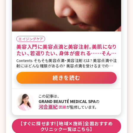
エイジングケア
美容入門に美容点滴と美容注射。美肌になり
たい、若返りたい、身体が疲れる……そんな
ときに受けたい
Contents そもそも美容点滴・美容注射とは? 美容点滴や注
射にはどんな種類があるの? 美容点滴を受けるまでの流れ
を知りたい 美容点滴の価格は? おわりに 【監修医師からのワ
ンポイント】美容点滴は即効性があり、お仕事や家事、育児で
続きを読む
疲れている女性の皆様の頼れる味方となる存在です。美肌効
果や体調の改善に役立つだけでなく、リフレッシュや若返り効
果を得る手段としても有効です。 美容クリニックでは、点滴に
この記事は、
よる美容治療が盛んに行われています。よく芸能人やインフル
GRAND BEAUTÉ MEDICAL SPA
の
エンサーの方々が、SNSに「今日は美容点滴に行ってきたよ!」
河合亜紀
医師
が監修しています。
のような投稿をしているのを目にすることがありませんか?点
滴の色は無色だったり黄色だったりピンク色をしていたり、ど
んな薬剤が入ってるのかなと疑問に思いますよね。 また、通
【すぐに探せます![地域✕施術]全国おすすめ
常は点滴は病気になったときに入院して受けるイメージが
クリニック一覧はこちら】