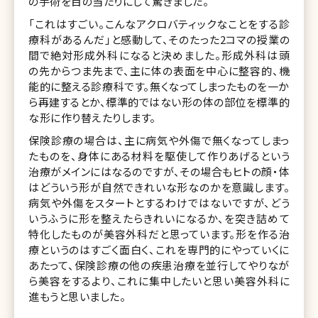
の手術を目の当たりにして驚きました。
「これはすごい。こんなアクロバティックなことをする診
療科があるんだ」と感動して、そのたった2コマの授業の
間で絶対形成外科になると決めました。形成外科は頭
の先からつま先まで、主に体の表面を中心に整容的、機
能的に整える診療科です。無くなってしまったものを一か
ら再建するとか、標準的ではない形の体の部位を標準的
な形に作り替えたりします。
保険診療の場合は、主に病気や外傷で無くなってしまっ
たものを、身体にある材料を駆使して作りあげるという
治療がメインにはなるのですが、その場合もヒトの顔・体
はどういう形が自然できれいな形なのかを意識します。
病気や外傷をスタートとするわけではないですが、どう
いうふうに形を整えたらきれいになるか、を突き詰めて
特化したものが美容外科だと思っています。形を作る治
療というのはすごく面白く、これを専門的にやっていくに
あたって、保険診療の他の疾患治療を並行してやりなが
ら美容をするより、これに集中したいと思い美容外科に
進もうと思いました。