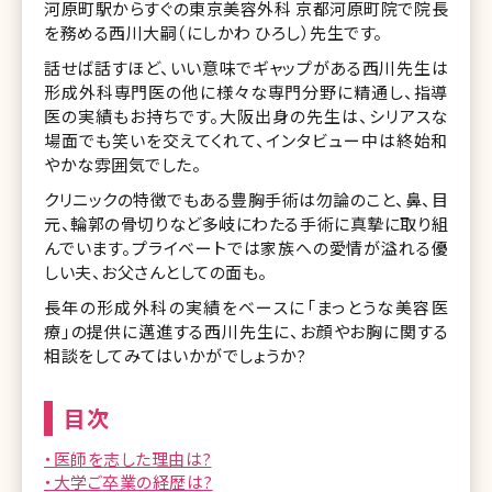
河原町駅からすぐの東京美容外科 京都河原町院で院長
を務める西川大嗣（にしかわ ひろし）先生です。
話せば話すほど、いい意味でギャップがある西川先生は
形成外科専門医の他に様々な専門分野に精通し、指導
医の実績もお持ちです。大阪出身の先生は、シリアスな
場面でも笑いを交えてくれて、インタビュー中は終始和
やかな雰囲気でした。
クリニックの特徴でもある豊胸手術は勿論のこと、鼻、目
元、輪郭の骨切りなど多岐にわたる手術に真摯に取り組
んでいます。プライベートでは家族への愛情が溢れる優
しい夫、お父さんとしての面も。
長年の形成外科の実績をベースに「まっとうな美容医
療」の提供に邁進する西川先生に、お顔やお胸に関する
相談をしてみてはいかがでしょうか?
目次
・医師を志した理由は?
・大学ご卒業の経歴は?