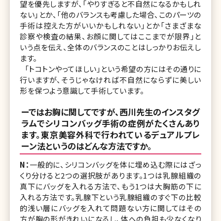
望を優先しますが、「やりすぎると不自然になるかもしれ
ない」とか、「他のバランスも考慮した場合、このパーツの
手術は控えた方がいいかもしれない」とか「さまざまな
診察や検査の結果、お顔に関してはここまでが限界」と
いう点を伝え、全体のバランスのことはしっかりお伝えし
ます。
「トコトンやってほしい」という希望の方にはその通りに
行いますが、そうじゃなければ不自然にならずに美しい
形を保つよう意識して手術しています。
ーではお胸に関してですが、西川先生のインスタグ
ラムでシリコンバッグ手術の症例がたくさんあり
ます。東京美容外科で行われているデュアルプレ
ーン法というのはどんな方法ですか。
N：
一般的に、シリコンバッグを体に埋め込む際にはざっ
くり分けると2つの選択肢があります。1つは乳腺組織の
真下にバッグを入れる方法で、もう1つは大胸筋の下に
入れる方法です。乳腺下という乳腺組織のすぐ下の比較
的浅い層にバッグを入れて問題ない方に関してはその
方が胸の形がきれいになるし、体への負担も少なくなり