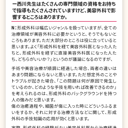
ー西川先生はたくさんの専門領域の資格をお持ち
で指導もたくさんされていますけど、美容外科で影
響するところはありますか。
N：
形成外科は幅広いジャンルを扱っていますが、全ての
治療領域が美容外科に必要かというと、そうでもないと
ころもあります。ただ大部分のところは役に立っていると
思います。よく「形成外科を経て美容外科医となった人た
ちと、形成外科を経ずに直接美容外科医になった人た
ち、どちらがいいか？」というのが議論になるのですが、
手術や美容治療が順調に経過した場合、両者の違いは
あまり問題にならないと思います。ただ想定外のことや
トラブルが起きた場合、「この問題は何が原因で発生し
ているのか、どのような手技を用いれば改善できるのか」
を考えられるのは、形成外科のバックグラウンドを持つ
人の強みだと思います。
傷の治癒過程や、細菌が傷に入った時にどういうふるま
いをするか、それに対する治療方法などに関して、形成
外科の手技知識の応用が効くと思います。
実際、形成外科の経験がない美容外科医から治療経過