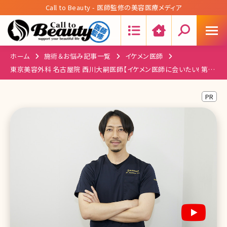
Call to Beauty - 医師監修の美容医療メディア
Search:
ホーム
施術＆お悩み記事一覧
イケメン医師
東京美容外科 名古屋院 西川大嗣医師【イケメン医師に会いたい! 第十
八回】
PR