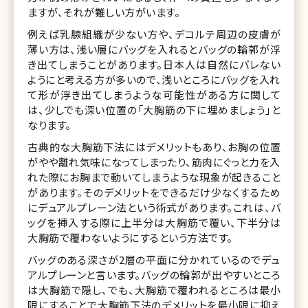
ますが、それが難しい方がいます。
例えば乳腺組織が少ない方や、デコルテ周辺の皮膚が
薄い方は、浅い層にバッグを入れるとバッグの輪郭が浮
き出てしまうことがあります。日本人は自然にバレない
ようにと考える方が多いので、浅いところにバッグを入れ
て形が浮き出てしまうような可能性がある方に関して
は、少しでも深い位置の「大胸筋の下に埋めましょう」と
なります。
古典的な大胸筋下法にはデメリットもあり、お胸の位置
がやや離れ気味になってしまったり、筋肉にぐっと力を入
れた際にお胸まで動いてしまうような現象が起きること
があります。そのデメリットをできるだけ少なくするため
にデュアルプレーン法という術式があります。これは、バ
ッグを挿入する際に上半分は大胸筋で覆い、下半分は
大胸筋で覆わないようにするという方法です。
バッグのある深さが2層の平面に分かれているのでデュ
アルプレーンと言います。バッグの輪郭が出やすいところ
は大胸筋で隠し、でも、大胸筋で覆われるところは最小
限にすることで大胸筋下法のデメリットを最小限に抑え