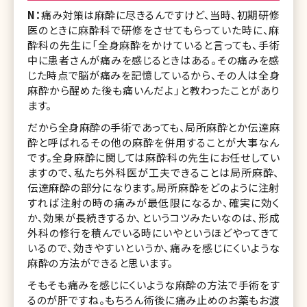
N：
痛み対策は麻酔に尽きるんですけど、当時、初期研修
医のときに麻酔科で研修をさせてもらっていた時に、麻
酔科の先生に「全身麻酔をかけていると言っても、手術
中に患者さんが痛みを感じるときはある。その痛みを感
じた時点で脳が痛みを記憶しているから、その人は全身
麻酔から醒めた後も痛いんだよ」と教わったことがあり
ます。
だから全身麻酔の手術であっても、局所麻酔とか伝達麻
酔と呼ばれるその他の麻酔を併用することが大事なん
です。全身麻酔に関しては麻酔科の先生にお任せしてい
ますので、私たち外科医が工夫できることは局所麻酔、
伝達麻酔の部分になります。局所麻酔をどのように注射
すれば注射の時の痛みが最低限になるか、確実に効く
か、効果が長続きするか、というコツみたいなのは、形成
外科の修行を積んでいる時にいやというほどやってきて
いるので、効きやすいというか、痛みを感じにくいような
麻酔の方法ができると思います。
そもそも痛みを感じにくいような麻酔の方法で手術をす
るのが肝ですね。もちろん術後に痛み止めのお薬もお渡