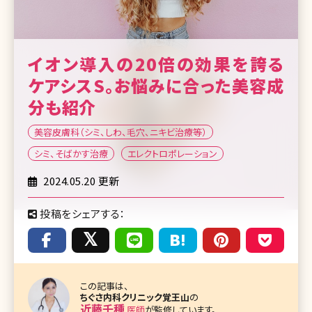
イオン導入の20倍の効果を誇る
ケアシスS。お悩みに合った美容成
分も紹介
美容皮膚科（シミ、しわ、毛穴、ニキビ治療等）
シミ、そばかす治療
エレクトロポレーション
2024.05.20 更新
投稿をシェアする：
この記事は、
ちぐさ内科クリニック覚王山
の
近藤千種
医師
が監修しています。