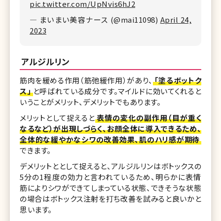
pic.twitter.com/UpNvis6hJ2
— まいまい美容ナース (@mai11098)
April 24,
2023
アルジルリン
筋肉を緩める作用（筋弛緩作用）があり、
「塗るボットク
ス」
と呼ばれている成分です。マイルドに効いてくれると
いうことがメリット、デメリットでもあります。
メリットとして捉えると
表情の変化の副作用（目が重く
なるなど）が出現しづらく、お顔全体に導入できるため、
全体的な緩やかなシワの改善効果、肌のハリ感が期待
できます。
デメリットととして捉えると、アルジルリンはボトックスの
5分の1程度の効力と言われているため、明らかに表情
筋によりシワができてしまっている状態、できそうな状態
の場合はボトックス注射を打ち改善を試みると良いかと
思います。