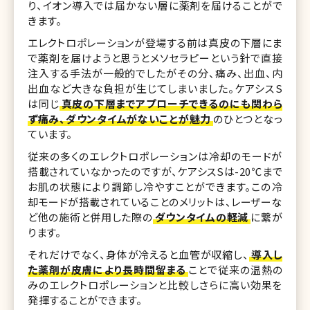
り、イオン導入では届かない層に薬剤を届けることがで
きます。
エレクトロポレーションが登場する前は真皮の下層にま
で薬剤を届けようと思うとメソセラピーという針で直接
注入する手法が一般的でしたがその分、痛み、出血、内
出血など大きな負担が生じてしまいました。ケアシスS
は同じ
真皮の下層までアプローチできるのにも関わら
ず痛み、ダウンタイムがないことが魅力
のひとつとなっ
ています。
従来の多くのエレクトロポレーションは冷却のモードが
搭載されていなかったのですが、ケアシスSは-20℃まで
お肌の状態により調節し冷やすことができます。この冷
却モードが搭載されていることのメリットは、レーザーな
ど他の施術と併用した際の
ダウンタイムの軽減
に繋が
ります。
それだけでなく、身体が冷えると血管が収縮し、
導入し
た薬剤が皮膚により長時間留まる
ことで従来の温熱の
みのエレクトロポレーションと比較しさらに高い効果を
発揮することができます。