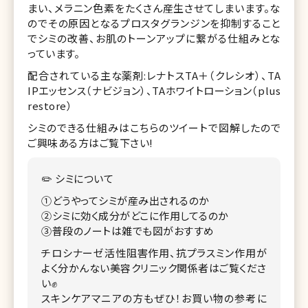
まい、メラニン色素をたくさん産生させてしまいます。な
のでその原因となるプロスタグランジンを抑制すること
でシミの改善、お肌のトーンアップに繋がる仕組みとな
っています。
配合されている主な薬剤:レナトスTA＋（クレシオ）、TA
IPエッセンス（ナビジョン）、TAホワイトローション（plus
restore）
シミのできる仕組みはこちらのツイートで図解したので
ご興味ある方はご覧下さい!
✏️ シミについて
①どうやってシミが産み出されるのか
②シミに効く成分がどこに作用してるのか
③普段のノートは雑でも図がおすすめ
チロシナーゼ活性阻害作用、抗プラスミン作用が
よく分かんない美容クリニック関係者はご覧くださ
い✊
スキンケアマニアの方もぜひ！お買い物の参考に