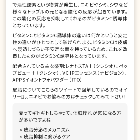
で活性酸素という物質が発生し、ニキビやシミ、シワなど
様々なトラブルの元となる酸化の反応が起きています。
この酸化の反応を抑制してくれるのがビタミンC誘導体
となっています。
ビタミンCとビタミンC誘導体の違いは何かというと安定
性の違いがひとつとして挙げられます。ビタミンCは皮膚
へ浸透しづらい不安定な面を持っているため、これを改
良したものがビタミンC誘導体となっています。
配合されている主な薬剤:レナトスTA＋（クレシオ）、ペッ
プビュー＋（クレシオ）、VC IPエッセンス（ナビジョン）、
APPSイオントフォパウダー（ITO）
皮脂についてこちらのツイートで図解しているのでオイ
リー肌、ニキビでお悩みの方はチェックしてみて下さい!
夏ってギトギトしちゃって、化粧崩れが気になる方
が多いですよね
▫️皮脂分泌のメカニズム
▫️皮脂抑制に繋がるケア