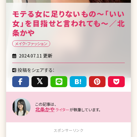
モテる女に足りないもの～「いい
女」を目指せと言われても～／北
条かや
メイク・ファッション
2024.07.11 更新
投稿をシェアする：
この記事は、
北条かや
ライター
が執筆しています。
スポンサーリンク