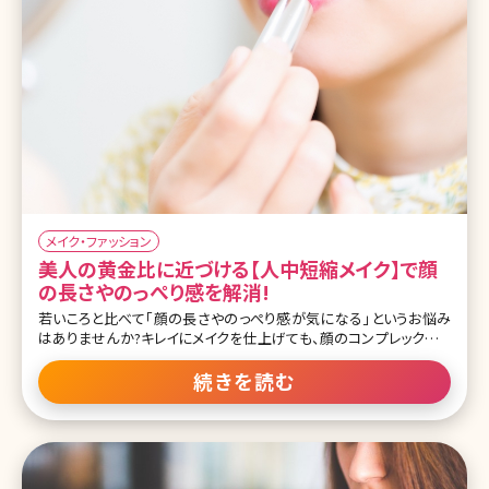
メイク・ファッション
美人の黄金比に近づける【人中短縮メイク】で顔
の長さやのっぺり感を解消!
若いころと比べて「顔の長さやのっぺり感が気になる」というお悩み
はありませんか?キレイにメイクを仕上げても、顔のコンプレックスを
解消するのはなかなか難しいですよね。そんなお悩みを解決してくれ
るのが、鼻と唇の距離を近づけて見せる「人中短縮メイク」。 そこで
続きを読む
今回は、顔ののっぺり感を解消して、美人の黄金比に近づける人中
短縮メイクのやり方をご紹介します。大人でも自然に仕上がるポイン
トや美容ライターおすすめのアイテムをご紹介するので、ぜひ最後ま
で読んでみてくださいね。 「人中」とは? 「人中」とは、鼻と上唇の間に
ある縦のくぼみのことです。人中は、顔の中心に位置しているため、