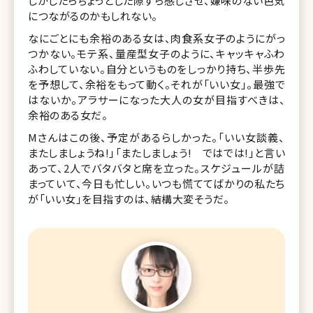
しかしたらちょっとした隙すら感じさせ、嫌味のない色気
につながるのかもしれない。
なにごとにも余裕のある女は、肉食系女子のようにがっ
つかない。モテ系、量産型女子のように、キャッキャふわ
ふわしていない。自分というものをしっかり持ち、半歩先
を予想して、余裕をもって動く。それが「いい女」。最強で
はないか。アラサーになった大人の女が目指すべきは、
余裕のある女だ。
Mさんはこの後、予定があるらしかった。「いい女談義、
またしましょうね!」「またしましょう! ではでは!」と言い
あって、2人でバタバタと席を立った。スケジュールが詰
まっていて、今日も忙しい。いつも慌ててばかりの私たち
が「いい女」を目指すのは、結構大変そうだ。