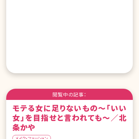
閲覧中の記事：
モテる女に足りないもの～「いい
女」を目指せと言われても～／北
条かや
メイク・ファッション