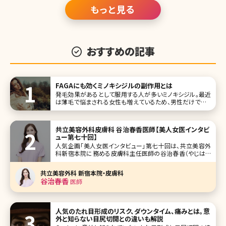
もっと見る
おすすめの記事
FAGAにも効くミノキシジルの副作用とは
発毛効果があるとして服用する人が多いミノキシジル。最近
は薄毛で悩まされる女性も増えているため、男性だけでなく
女性でも服用する人が増えているんだそうです。ただ、ミノキ
シジルについては、副作用が起きるので注意が必要という声
も聞かれます。 ここでは、ミノキシジルについての基本情報と
共立美容外科皮膚科 谷治春香医師【美人女医インタビ
気になる副作用について
ュー第七十回】
人気企画「美人女医インタビュー」第七十回は、共立美容外
科新宿本院に務める皮膚科主任医師の谷治春香（やじはる
か）先生です。 創立38年以上の歴史ある共立美容外科の皮
膚科部門を立ち上げた経験もある谷治先生。「共立といえば
共立美容外科 新宿本院・皮膚科
外科も皮膚科も行っているオールマイティなクリニック」とい
谷治春香
医師
う新たなイメージを浸透
人気のたれ目形成のリスク、ダウンタイム、痛みとは。意
外と知らない目尻切開との違いも解説