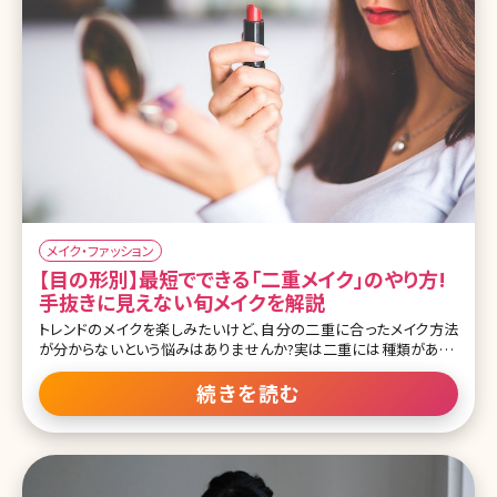
長さや深さによって顔の印象が大きく変わります。人中が長いと顔が
大きく見え、のっぺりとした印象を与えます。一方、人中が短いと小顔
で美人な印象に見えます。そのため、人中を短く見せることは美人の
秘訣とされて
メイク・ファッション
【目の形別】最短でできる「二重メイク」のやり方!
手抜きに見えない旬メイクを解説
トレンドのメイクを楽しみたいけど、自分の二重に合ったメイク方法
が分からないという悩みはありませんか?実は二重には種類があり、
奥二重・末広二重・平行二重それぞれの魅力を活かしたメイクのポイ
ントがあります。自分の二重に合わせたメイクをおさえないと、雑誌
続きを読む
のモデルのようなパッチリ可愛らしい目元をつくるはずが、腫れぼった
くなったり濃いメイクに仕上がってしまったりしてしまうことも。 そこ
で、今回は初心者の方でも簡単時短で印象的な二重メイクをつくる
ポイントと二重の種類別旬のトレンドメイクをご紹介していきます。何
かとバタバタしがちな忙しい朝でも、アイプチなしで時短でできるテク