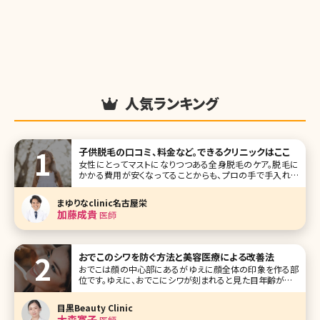
人気ランキング
子供脱毛の口コミ、料金など。できるクリニックはここ
女性にとってマストになりつつある全身脱毛のケア。脱毛に
かかる費用が安くなってることからも、プロの手で手入れを
してもらうという考え方が浸透してきていますよね。さらに、最
近では子供に脱毛を受けさせたいと考える人も増えている
まゆりなclinic名古屋栄
のだとか。でも
加藤成貴
医師
おでこのシワを防ぐ方法と美容医療による改善法
おでこは顔の中心部にあるがゆえに顔全体の印象を作る部
位です。ゆえに、おでこにシワが刻まれると見た目年齢が高く
なる印象を与えてしまいます。 おでこのシワは加齢によって
起こるスキントラブルの一種ですが、日常生活における生活
目黒Beauty Clinic
習慣にもシワが増える原因が隠れています。 本記事ではお
大森寛子
医師