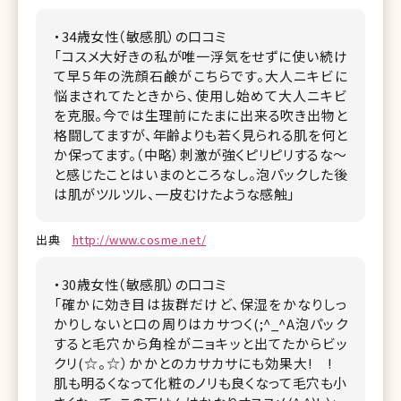
・34歳女性（敏感肌）の口コミ
「コスメ大好きの私が唯一浮気をせずに使い続け
て早５年の洗顔石鹸がこちらです。大人ニキビに
悩まされてたときから、使用し始めて大人ニキビ
を克服。今では生理前にたまに出来る吹き出物と
格闘してますが、年齢よりも若く見られる肌を何と
か保ってます。（中略）刺激が強くピリピリするな～
と感じたことはいまのところなし。泡パックした後
は肌がツルツル、一皮むけたような感触」
出典
http://www.cosme.net/
・30歳女性（敏感肌）の口コミ
「確かに効き目は抜群だけど、保湿をかなりしっ
かりしないと口の周りはカサつく(;^_^A泡パック
すると毛穴から角栓がニョキッと出てたからビッ
クリ(☆。☆）かかとのカサカサにも効果大! !
肌も明るくなって化粧のノリも良くなって毛穴も小