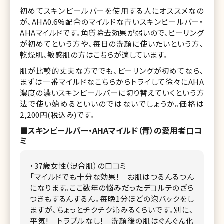
初めてスキンピールバーを使用する人にオススメなの
が、AHA0.6%配合のマイルドな青いスキンピールバー・
AHAマイルドです。角質除去効果が弱いので、ピーリング
が初めてという方や、毎日の洗顔に使いたいという方、
乾燥肌、敏感肌の方はこちらが適しています。
肌が比較的丈夫な方ででも、ピーリングが初めてなら、
まずは一番マイルドなこちらからトライして徐々にAHA
濃度の濃いスキンピールバーに切り替えていくという方
法で使い始めるといいのではないでしょうか。価格は
2,200円(税込み)です。
■スキンピールバー・AHAマイルド（青）の愛用者口コ
ミ
・37歳女性（混合肌）の口コミ
「マイルドでも十分な効果! お肌はつるんるつん
になります。ここ数年の悩みだったデコルテのざら
つきもするんするん。毎晩1分ほどの泡パックをし
ますが、ちょっとチクチク沁みるくらいです。別に、
平気! トラブルなし! 洗顔後の肌はぐんぐん化