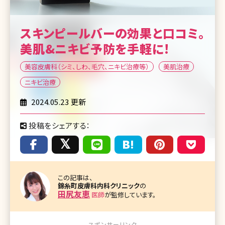
スキンピールバーの効果と口コミ。
美肌&ニキビ予防を手軽に!
美容皮膚科（シミ、しわ、毛穴、ニキビ治療等）
美肌治療
ニキビ治療
2024.05.23 更新
投稿をシェアする：
この記事は、
錦糸町皮膚科内科クリニック
の
田尻友恵
医師
が監修しています。
スポンサーリンク