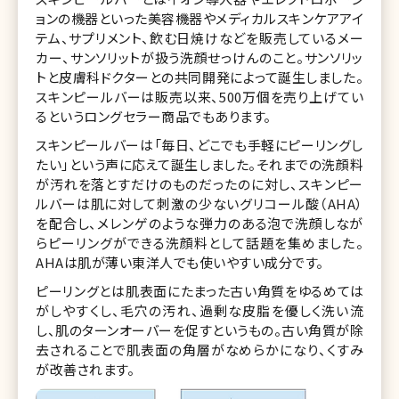
ョンの機器といった美容機器やメディカルスキンケアアイ
テム、サプリメント、飲む日焼けなどを販売しているメー
カー、サンソリットが扱う洗顔せっけんのこと。サンソリッ
トと皮膚科ドクターとの共同開発によって誕生しました。
スキンピールバーは販売以来、500万個を売り上げてい
るというロングセラー商品でもあります。
スキンピールバーは「毎日、どこでも手軽にピーリングし
たい」という声に応えて誕生しました。それまでの洗顔料
が汚れを落とすだけのものだったのに対し、スキンピー
ルバーは肌に対して刺激の少ないグリコール酸（AHA）
を配合し、メレンゲのような弾力のある泡で洗顔しなが
らピーリングができる洗顔料として話題を集めました。
AHAは肌が薄い東洋人でも使いやすい成分です。
ピーリングとは肌表面にたまった古い角質をゆるめては
がしやすくし、毛穴の汚れ、過剰な皮脂を優しく洗い流
し、肌のターンオーバーを促すというもの。古い角質が除
去されることで肌表面の角層がなめらかになり、くすみ
が改善されます。