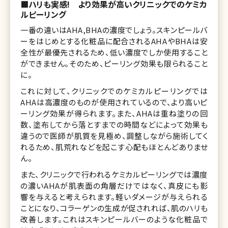
■ハリも実感! より効果が高いクリニックでのケミカ
ルピーリング
一番の違いはAHA,BHAの濃度でしょう。スキンピールバ
ーをはじめとする化粧品に配合されるAHAやBHAは安
全性が最優先されるため、低い濃度でしか使用すること
ができません。そのため、ピーリング効果も限られること
に。
これに対して、クリニックでのケミカルピーリングでは
AHAは高濃度のものが使用されているので、より高いピ
ーリング効果が得られます。また、AHAは重ね塗りの回
数、塗布してから落とすまでの時間などによって効果も
違うので医師が肌質を見極め、調整しながら施術してく
れるため、肌荒れなどを起こす心配もほとんどありませ
ん。
また、クリニックで行われるケミカルピーリングでは濃度
の濃いAHAが肌表面の角層だけではなく、真皮にも影
響を与えると考えられます。軽いダメージが与えられる
ことになり、コラーゲンの生成が促されれば、肌のハリも
改善します。これはスキンピールバーのような化粧品で