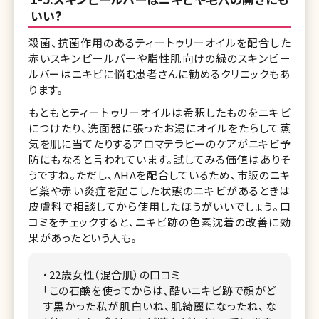
いい?
殺菌、抗菌作用のあるティートゥリーオイルを配合した
赤いスキンピールバーや脂性肌向けの緑のスキンピー
ルバーはニキビに悩む患者さんに勧めるクリニックもあ
ります。
もともとティートゥリーオイルは希釈したものをニキビ
につけたり、洗面器に張ったお湯にオイルをたらして蒸
気を肌に当てたりするアロマテラピーのケアがニキビ予
防にもなると言われています。試してみる価値はありそ
うですね。ただし、AHAを配合しているため、市販のニキ
ビ薬や赤い炎症を起こした状態のニキビがあるときは
皮膚科で相談してから使用したほうがいいでしょう。口
コミをチェックすると、ニキビ跡の色素沈着の改善に効
果があったという人も。
・22歳女性（混合肌）の口コミ
「この石鹸を使ってからは、酷いニキビ跡で顔がど
す黒かった私が肌白いね、肌綺麗になったね、な