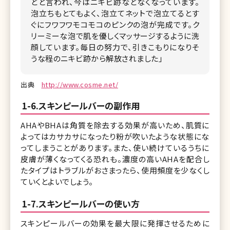
どと言われ、今はニキビ跡などなくなっています。
泡立ちもとてもよく、泡立てネットで泡立てるとす
ぐにフワフワモコモコのピンクの泡が完成です。ク
リーミーな泡で肌を優しくマッサージするように洗
顔しています。毎日の努力で、引きこもりになりそ
うな程のニキビ跡から解放されました」
出典
http://www.cosme.net/
1-6.スキンピールバーの副作用
AHAやBHAは角質を除去する効果が高いため、肌質に
よってはカサカサになったり粉が吹いたような状態にな
ってしまうことがあります。また、使い続けているうちに
皮膚が薄くなってくる恐れも。濃度の高いAHAを配合し
たタイプはトラブルがおさまったら、使用頻度を少なくし
ていくとよいでしょう。
1-7.スキンピールバーの使い方
スキンピールバーの効果を最大限に発揮させるために