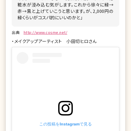
粧水が浸み込む気がします。これから徐々に緑→
赤→黒と上げていこうと思います。が、2,000円の
緑くらいがコスパ的にいいのかと」
出典
http://www.cosme.net/
・メイクアップアーティスト 小田切ヒロさん
モッズクリニ
【美人女医イ
この投稿をInstagramで見る