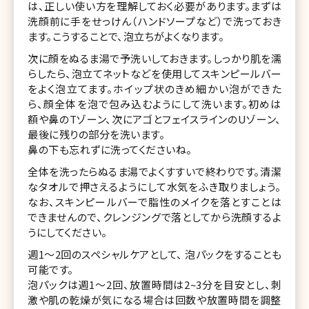
は、正しい使い方を理解しておく必要があります。まずは
洗顔前に手をせっけん（ハンドソープなど）で洗っておき
ます。こうすることで、泡立ちがよくなります。
次に顔をぬるま湯で予洗いしておきます。しっかり肌を濡
らしたら、泡立てネットなどを使用してスキンピールバー
をよく泡立てます。ホイップ状のきめ細かい泡ができた
ら、顔全体を泡で包み込むようにして洗います。初めは
額や鼻のTゾーン、次にアゴとフェイスラインのUゾーン、
最後に残りの部分を洗います。
鼻の下も忘れずに洗ってくださいね。
全体を洗ったらぬるま湯でよくすすいで終わりです。清潔
なタオルで押さえるようにして水気をふき取りましょう。
なお、スキンピールバーで脂性のメイクを落とすことは
できませんので、クレンジングで落としてから洗顔するよ
うにしてください。
週1〜2回のスペシャルケアとして、 泡パックをすることも
可能です。
泡パックは週1〜2回、放置時間は2~3分を目安とし、刺
激や肌の乾燥が気になる場合は回数や放置時間を調整