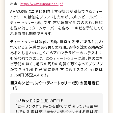
出典
http://www.sunsorit.co.jp/
AHA2.0％にニキビを防止する効果が期待できるティー
トゥリーの精油をブレンドしたのが、スキンピールバー・
ティートゥリー（赤）です。古い角質や毛穴の汚れ、皮脂
を洗い流してターンオーバーを高め、ニキビを予防してく
れる作用も期待できます。
ティートゥリーは殺菌、抗菌、抗真菌効果があると言わ
れている清涼感のある香りの精油。炎症を沈める効果が
あるとも言われ、古くからアロマテラピーのお手入れに
も使われてきました。このティートゥリーは顔、体のニキ
ビ予防のほか、毛穴の周りの角質が厚くなってブツブツ
ができる毛孔性苔癬に悩む方にもオススメ。価格は
2,750円（税込み）です。
■スキンピールバー・ティートゥリー（赤）の愛用者口
コミ
・45歳女性（脂性肌）の口コミ
「ピーリング作用持つ石鹸ですが洗っている最中
も特に刺激は感じません、泡パックをする時は皮