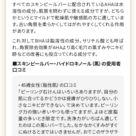
すべてのスキンピールバーに配合されているAHAは水
溶性の成分。肌質を問わずに使える成分ですが、どちら
かというとマイルドで乾燥肌や敏感肌の方に適していま
す。古い角質を柔らかくしてはがれやすくしてくれる作用
があります。
これ対してBHAは脂溶性の成分。サリチル酸とも呼ば
れ、角質除去効果がAHAより高く毛穴の黒ずみやニキビ
跡などの改善にも役立ってくれる成分です。
■スキンピールバー・ハイドロキノール（黒）の愛用者
口コミ
・45歳女性（脂性肌）の口コミ
「ピーリング石けんはいろいろありますが、自分の
肌に合ってるかどうかは皮膚がひりひりしない、小
さなニキビができない、で決めています。ピーリン
グ力の強い赤いやつも使ってますが、よほど皮脂
量の多いとき限定です。洗浄力がいちばん適して
たのはこの黒いバーでした。なかなかくすみがすぐ
にぬけるとまではいきませんが、おでこのザラザラ