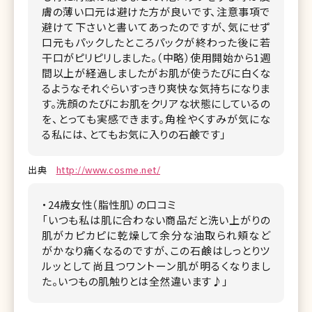
膚の薄い口元は避けた方が良いです、注意事項で
避けて下さいと書いてあったのですが、気にせず
口元もパックしたところパックが終わった後に若
干口がピリピリしました。（中略）使用開始から1週
間以上が経過しましたがお肌が使うたびに白くな
るようなそれぐらいすっきり爽快な気持ちになりま
す。洗顔のたびにお肌をクリアな状態にしているの
を、とっても実感できます。角栓やくすみが気にな
る私には、とてもお気に入りの石鹸です」
出典
http://www.cosme.net/
・24歳女性（脂性肌）の口コミ
「いつも私は肌に合わない商品だと洗い上がりの
肌がカピカピに乾燥して余分な油取られ頬など
がかなり痛くなるのですが、この石鹸はしっとりツ
ルッとして尚且つワントーン肌が明るくなりまし
た。いつもの肌触りとは全然違います♪」