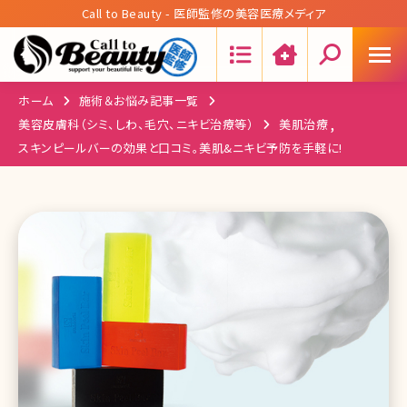
Call to Beauty - 医師監修の美容医療メディア
Search:
ホーム
施術＆お悩み記事一覧
,
美容皮膚科（シミ、しわ、毛穴、ニキビ治療等）
美肌治療
スキンピールバーの効果と口コミ。美肌&ニキビ予防を手軽に!