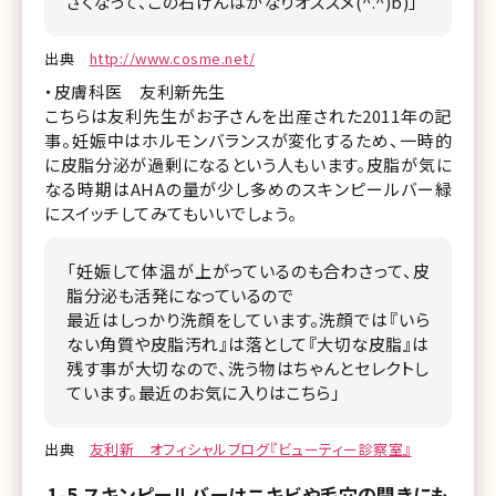
さくなって、この石けんはかなりオススメ(^.^)b)」
出典
http://www.cosme.net/
・皮膚科医 友利新先生
こちらは友利先生がお子さんを出産された2011年の記
事。妊娠中はホルモンバランスが変化するため、一時的
に皮脂分泌が過剰になるという人もいます。皮脂が気に
なる時期はAHAの量が少し多めのスキンピールバー緑
にスイッチしてみてもいいでしょう。
「妊娠して体温が上がっているのも合わさって、皮
脂分泌も活発になっているので
最近はしっかり洗顔をしています。洗顔では『いら
ない角質や皮脂汚れ』は落として『大切な皮脂』は
残す事が大切なので、洗う物はちゃんとセレクトし
ています。最近のお気に入りはこちら」
出典
友利新 オフィシャルブログ『ビューティー診察室』
1-5.スキンピールバーはニキビや毛穴の開きにも