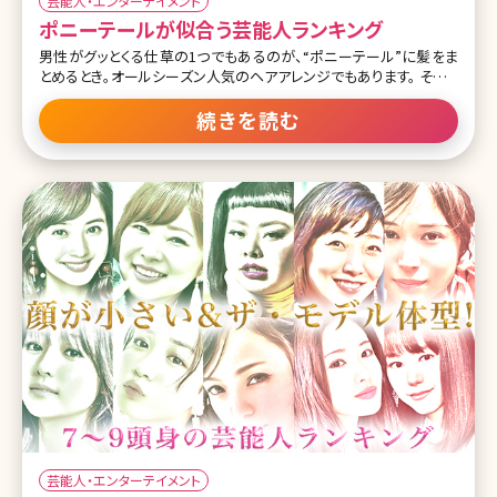
芸能人・エンターテイメント
ポニーテールが似合う芸能人ランキング
男性がグッとくる仕草の1つでもあるのが、“ポニーテール”に髪をま
とめるとき。オールシーズン人気のヘアアレンジでもあります。 そこで
今回は、可愛すぎて真似したくなってしまうポニーテールが似合う女
性芸能人を一挙にご紹介します。お気に入りのポニーテールスタイル
続きを読む
をぜひ見つけてくださいね。 第1位綾瀬はるか この投稿をInstagram
で見る natadecoco(@natadecoco)がシェアした投稿 髪を下ろした
スタイルよりも、ポニーテールが多い綾瀬はるかさん。低めの位置に
ラフにまとめたポニーテールは、自然体な綾瀬さんにぴったりです
ね。ただ、ラフさと雑さは紙一重。やりすぎて、ただの下手なポニーテ
ールにならないように気をつけてくださいね。 第2位小嶋陽菜 この投
稿をInstagramで見る
芸能人・エンターテイメント