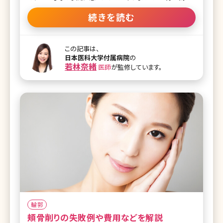
も低くても、小顔で頭身が多くみえればバランスの取れた体
型に見えて「スタイルのいい人」という印象を与えることがで
続きを読む
きます。ここでは女性の誰もが憧れるきゅっと引き締まった小
顔になるための方法について詳しくご紹介しましょう! 【監修
医師からのワンポイント】 たるみが少なくフェイスラインの引
この記事は、
き締まったお顔は、顔のどのパーツを整えるよりも最も重要な
日本医科大学付属病院
の
アンチエイジングのポイントになります。顔の骨格、脂肪・筋
若林奈緒
医師
が監修しています。
肉のつき方を正確に把握しアプローチすれば必ず理想の輪
郭に近づくことができます。非手術治療で得られる小顔治療も
最近では多く、是非ご自身に合った治療を実践してみては如
何でしょうか。 目次 1.小顔になる方法とは 1-1.小顔ってどのく
らいの大きさ? 1-2.顔が大きく
輪郭
頬骨削りの失敗例や費用などを解説