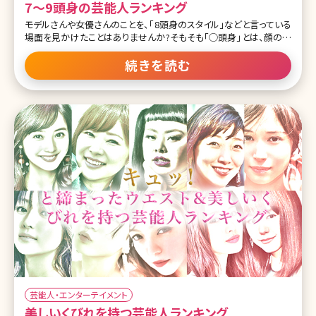
7〜9頭身の芸能人ランキング
モデルさんや女優さんのことを、「8頭身のスタイル」などと言っている
場面を見かけたことはありませんか?そもそも「◯頭身」とは、顔の大
きさと身長のバランスを表したもので、丸に入る数字が大きいほどス
タイルが良く見えます。 頭身が多いということはそれだけ顔が小さい
続きを読む
ということ。顔を小さくして8頭身に近いバランスのいいスタイルにす
るには、脂肪溶解注射やボトックス注射のような注入系の小顔治療
があります。より目に見える効果を目指すなら、脂肪吸引のほか、頬
骨やエラの骨切り、骨削りといった外科手術で理想の小顔＆輪郭に整
えるという方法もあります。 一般的に芸能人はみんなスタイルが良い
というイメージがありますが、実際にスタイルが良いのは、一体誰な
のでしょうか?以下ランキング形式で発表していきます! 目次 第1位：
朝比奈 彩（9頭身） 第2位：冨永愛（9頭身） 第3位：菜々緒（8頭身
芸能人・エンターテイメント
美しいくびれを持つ芸能人ランキング