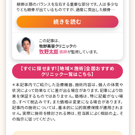
頬骨は顔のバランスを左右する重要な部分です。人は多少な
りとも頬骨が出ているものですが、過度に突出した頬骨はバ
ランスを悪くするだけでなく、顔を大きく見せてしまう原因に
もなります。しかし骨の手術は大がかりでリスクが伴うことも
続きを読む
あり、なかなか手術に踏み切れないという方も多いのではな
いでしょうか。今回は頬骨削りの手術法やダウンタイム、リス
クなどについて説明していきます。 目次 1.頬骨削りの特徴と
この記事は、
手術法 1-1.頬骨削りの特徴とは 1-2.頬骨削りの手術法につ
牧野美容クリニック
の
いて 1-3.骨切り手術(アーチインフラクチャー法) 2.頬骨削り
牧野太郎
医師
が監修しています。
の術後経過やダウンタイムは? 2-1.術後経過について 2-2.術
後のダウンタイムは? 3.頬骨削りをするとたるむの? 4.頬骨削
りの失敗や副作用 5.頬骨削りで得られる効果やメリット 6.費
【すぐに探せます![地域✕施術]全国おすすめ
用はどれくらいかかるの? 7.まとめ 1
クリニック一覧はこちら】
＊本記事内でご紹介した治療機器、施術内容は、個人の体質や
状況によって効果などに差が出る場合があります。記事により効
果を保証するものではありません。価格は、特に記載がない場
合、すべて税込みです。また価格は変更になる場合があります。
記事内の施術については、基本的に公的医療保険が適用されま
せん。実際に施術を検討される時は、担当医によく相談の上、そ
の指示に従ってください。