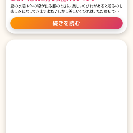
夏の水着や体の線が出る服のときに、美しいくびれがあると着るのも
楽しみになってきますよね♪しかし美しいくびれは、ただ痩せてるだ
けではダメという難しいものでもあります……。 だからこそ、きれい
な芸能人たちでも美しいくびれを持つ人たちは、本当に美意識が高
続きを読む
いと言えるのではないでしょうか。今回はほどよく肉感もあり、かつキ
ュッと引き締まった美しいくびれを持つ女性芸能人たちをご紹介しま
す。 第1位石原さとみ 授賞式直後のさとみちゃんをパチリ📷❇️の１枚
😄オトナなドレスがお似合いです✨✨#アンナチュラル #石原さとみ #
東京ドラマアウォード2018 pic.twitter.com/9aVB2gGccW— アンナ
チュラル【ＴＢＳドラマ公式】 (@unnatural_tbs) Octo