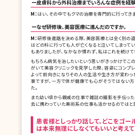
ー皮膚科から外科治療までいろんな症例を経験
M：
はい、その中でもクマの治療を専門的に行ってきま
ーなぜ研修後、美容医療に進んだのですか。
M：
研修後進路を決める際、美容医療とは全く別の道
はどの科に行っても人が亡くなると泣いてしまってい
もありましたが、なかなか慣れず、私はこれを続けて
もちろん病気を治したいという思いがきっかけでこ
がいて美容クリニックを見学した際、容姿にコンプ
よって前向きになりその人の生活や生き方が変わっ
事ですが、一方で体が健康でも心がそうではない方
た。
また幼い頃から親戚の仕事で雑誌の撮影を手伝った
去に携わっていた美術系の仕事も活かせるのではと
患者様としっかり話して、どこをゴー
は本来無理にしなくてもいいと考えて