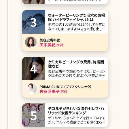
エイジング対策を行うかで、2年後、3年
後に大きな開きが出てきますから、ぜひ
しっかりと対策を取っておきたいもの。
ウォーターピーリングで毛穴のお掃
ここでは、美の追求に余念がないアラフ
除 ハイドラフェイシャルとは
ォー世代の皆さんが実践しているアン
毛穴の汚れや詰まりはどうしても気に
チエイジング対策をご紹介しているブ
なってしまいますよね。指で押し出した
ログを10選
り、毛穴用の粘着シートなどの自己処
理で無理に毛穴詰まりを解消しようと
美容皮膚科医
するとお肌を傷つけてしまったり、負荷
田中美紀
医師
がかかることによって毛穴が広がって
しまい目立ってしまうなどトラブルの原
因となります。 ハイドラフェイシャルは
ピーリングの
ケミカルピーリングの費用、施術回
数など
美容皮膚科の施術のケミカルピーリン
グはその名の通り、肌に化学薬品をぬ
って皮膚を剥離させることで、肌が新し
く生まれ変わる機能を促進させ、トラブ
PRIMA CLINIC （プリマクリニック）
ルを改善する方法です。最近は家庭で
佐藤亜美子
医師
できるケミカルピーリングのキットも販
売されていますが、そもそもケミカルピ
ーリングとはどんな薬剤を使用してい
るのでしょうか?ど
デコルテがきれいな海外セレブ・ハ
リウッド女優ランキング
デコルテ、ちゃんとケアを行っています
か?デコルテの皮膚はとても薄く柔らか
く、それゆえに年齢が最も現れやすい