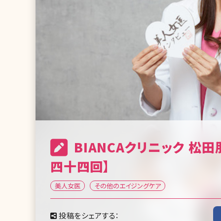
BIANCAクリニック 松
四十四回】
美人女医
その他のエイジングケア
投稿をシェアする：