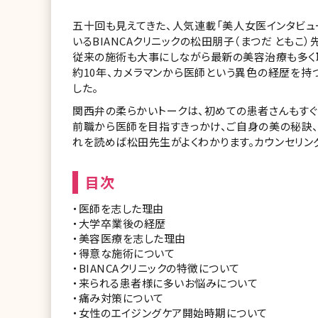
五十回も見えてきた、人気連載「美人女医インタビュ
いるBIANCAクリニックの松田朋子（まつだ ともこ）
従来の施術も大事にしながら最新の美容治療も多く取
約10年、カメラマンから医師という異色の経歴を持
した。
関西弁の柔らかいトークは、初めての患者さんもすぐ
前職から医師を目指すきっかけ、ご自身の美の秘訣
れを読めば松田先生がよくわかります。カウンセリン
目次
・医師を志した理由
・大学卒業後の経歴
・美容医療を志した理由
・得意な施術について
・BIANCAクリニックの特徴について
・来られる患者様に多いお悩みについて
・痛み対策について
・女性のエイジングケア開始時期について