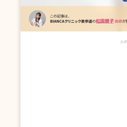
この記事は、
松田朋子
BIANCAクリニック表参道
の
医師
が
スポ