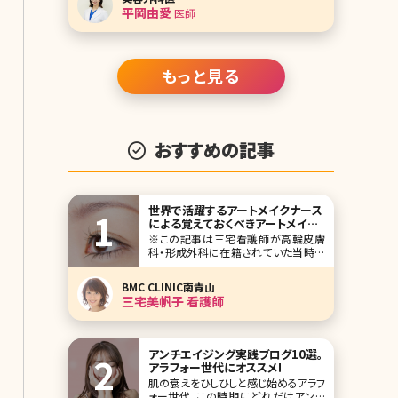
ックの平岡由愛（ひらおかゆま）先生で
平岡由愛
医師
す。 S.T styleクリニックは脂肪吸引、脂
肪注入を得意としていて、女性特有の
お悩みに
もっと見る
おすすめの記事
世界で活躍するアートメイクナース
による覚えておくべきアートメイク
基礎論
※この記事は三宅看護師が高輪皮膚
科・形成外科に在籍されていた当時の
記事です。 女子なら一度はこんな経験
ありませんか? 眉の形が決まらない、左
BMC CLINIC南青山
右の形が揃わない。直しているうちにド
三宅美帆子 看護師
ンドン濃くなり、やがて学校や会社に遅
れそうになる。休日の急な来客。ノーメ
イクでコンビニへ、そんな時に限って人
に会う。
アンチエイジング実践ブログ10選。
アラフォー世代にオススメ!
肌の衰えをひしひしと感じ始めるアラフ
ォー世代。この時期にどれだけアンチ