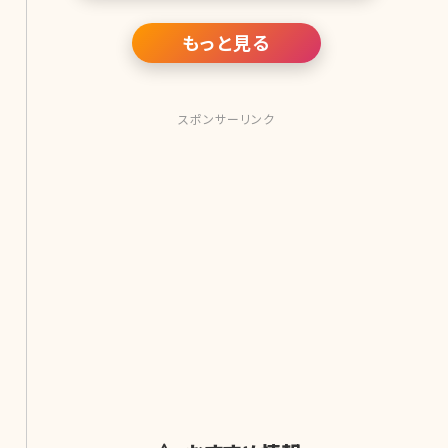
部分です。デコルテがきれいに見える最
大の条件はシミやシワがないというこ
と。そして、くっきりと浮き上がった鎖骨
もっと見る
も、美しいデコルテをキープするために
は欠かすことのできない条件です。今回
は、デコルテ
スポンサーリンク