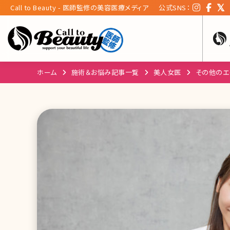
Call to Beauty - 医師監修の美容医療メディア
公式SNS：
ホーム
施術＆お悩み記事一覧
美人女医
その他のエ