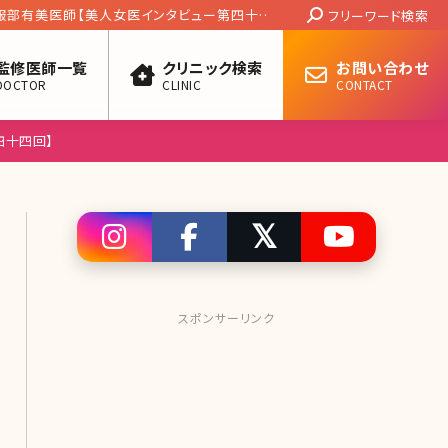
Search:
ク 服部有美医師【美人女医インタビュー第四十三
フリーワード検索
監修医師一覧
クリニック検索
お問い合わせ
DOCTOR
CLINIC
CONTACT
四十四回】
スポンサーリンク