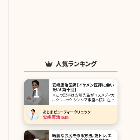
人気ランキング
安嶋康治医師【イケメン医師に会い
たい! 第十回】
※この記事は安嶋先生がコスメディカ
ルクリニック シンシア銀座本院に在籍
されていた当時の記事です。 人気企画
「イケメン医師に会いたい!」第十回は美
あじまビューティークリニック
容医療の激戦区、東京・銀座に本院を
安嶋康治
医師
構えるコスメディカルクリニック シンシ
アの安嶋康治（あじま やすはる）先生で
す。 形成外科で長年経験を積み、総合
綺麗なお尻を作る方法。筋トレ、エ