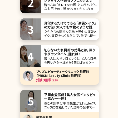
クササイズ〜美容クリニックまで
皆さんは「キレイなお尻」というと、どん
なお尻を思い浮かべますか?これまで
女性が考える理想のお尻というと「小
さくて目立たないお尻」と答える人が多
かったのではないでしょうか。でも、最近
真似するだけでできる「涙袋メイク」
はこんな風潮が少しずつ変わってきて
の方法! 大人でも本物のような疑似
いるようです
涙袋に
女性たちの間で人気急上昇中の涙袋メ
イク。涙袋をつくるだけで、誰でも簡単
に可愛く優しい印象になれるため、幅
広い年齢層の女性から注目を集めてい
ます。しかし、初心者の方にとっては「ど
切らないたれ目術の効果とは。戻り
うやってメイクをしたらいいのか分から
やダウンタイム、腫れは?
ない」という方も多いのではないでしょ
皆さんは大きい目というと、どんな目元
うか。 そこで今回は、大人でも自然なぷ
を思い浮かべますか?同じぱっちりとし
っくり涙
た目でも切れ長の目元より、優しい印
象を与えるたれ目のほうが男性ウケが
プリズムビューティークリニック 町田院
いいという意見もあります。確かに、男
（PRISM Beauty Clinic 町田院）
性に人気のある女優やタレントさんで
畑山知輝
医師
も優しそうなたれ
平岡由愛医師【美人女医インタビュ
ー第六十一回】
※この記事は平岡先生がS.T styleクリ
ニックに在籍していた当時の記事です。
人気企画「美人女医インタビュー」第六
十一回は、東京・麹町のS.T styleクリニ
美容外科医