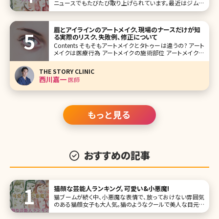
ニュースでもたびたび取り上げられています。最近はジムな
どに通いながら体を鍛えて、腹筋が割れている女性も多いと
いいます。女性の場合は腹筋をすると便秘に効いたり、くびれ
などにも効果的ということもあり、美を意識する人にはトレ
眉とアイラインのアートメイク、現場のナースだけが知
ンドとなりつつある”引き
る実際のリスク、失敗例、修正について
Contents そもそもアートメイクとタトゥーは違うの? アート
メイクは医療行為 アートメイクの施術部位 アートメイクの
禁忌と適応注意 眉とアイラインのアートメイクのリスク 眉
とアイラインのアートメイクのメリット 眉とアイラインのアー
THE STORY CLINIC
トメイクのデメリット 眉とアイラインのアート
西川嘉一
医師
もっと見る
おすすめの記事
猫顔な芸能人ランキング。可愛い&小悪魔!
猫ブームが続く中、小悪魔な表情で、放っておけない雰囲気
のある猫顔女子も大人気。猫のようなクールで美人な目元を
つくるためにメイク方法を変える女性がいるほど!美女揃い
の芸能界にも、猫顔と言われる女性がたくさん。ここでは、猫