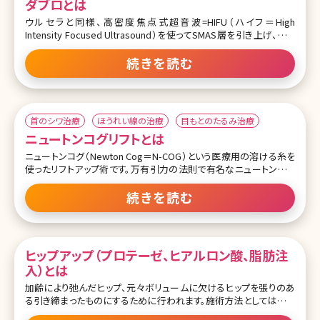
ダブロとは
ウルセラと同様、高密度焦点式超音波=HIFU（ハイフ＝High
Intensity Focused Ultrasound）を使ってSMAS層を引き上げ、たる
みを改善する切らないフェイスリフト治療です。熱のエネルギーによっ
て皮膚のたんぱく質が変性し、即効性ある引き締め効果（スキンタイ
続きを読む
トニング）が得られ、創傷治癒作用がもたらすコラーゲンの生成促進
によって徐々にハリが増していくという点もウルセラと同じです。
ダブロはウルセラと比べて熱が広く分散して作用するため、痛みが少
首のシワ治療
ほうれい線の治療
目もとのたるみ治療
ないという特徴があります。面で皮膚を引き上げることが可能なの
輪郭のたるみ治療
ニュートンコグリフトとは
で、フェイスラインのたるみ改善にも適しています。効果の持続期間
はウルセラに比べて短めですが、ウルセラより施術費用が安価である
ニュートンコグ（Newton Cog＝N-COG）という医療用の溶ける糸を
こともメリットでしょう。ウルセラのアフターケアとしてダブロの施術を
使ったリフトアップ術です。万有引力の法則で有名なニュートンにち
受けるとより効果的です。
なんで重力によるたるみを支える意味でニュートンコグいう名称が
付けられました。
続きを読む
なお、ウルセラはアメリカで開発されたマシンでFDA(米国食品医薬
品局）の認可を受けていますが、ダブロは韓国で開発されたマシンな
ニュートンコグリフトで使う糸は従来の医療用の糸と異なり、糸自体
のでKFDA（韓国食品医薬品局）の認可のみ受けておりFDAの認可は
にコグ（とげ）がジグザグに入っています。肌を引き上げる力が強く、
受けていません。
均一に持ち上げることができるため施術直後からリフトアップ効果を
ヒップアップ（プロテーゼ、ヒアルロン酸、脂肪注
実感できます。
入）とは
ニュートンコグの糸は半年から1年ほどで体内に吸収されていきます
加齢により弛んだヒップ、元々ボリュームに欠けるヒップを張りのあ
が、糸の周辺にコラーゲンが生成され、吸収された後もたるみ改善
る引き締まったものにするために行われます。施術方法としてはプロ
効果が継続します。半年から1年後に2回目の施術を受けるとさらに
テーゼ挿入、ヒアルロン酸、脂肪注入があります。