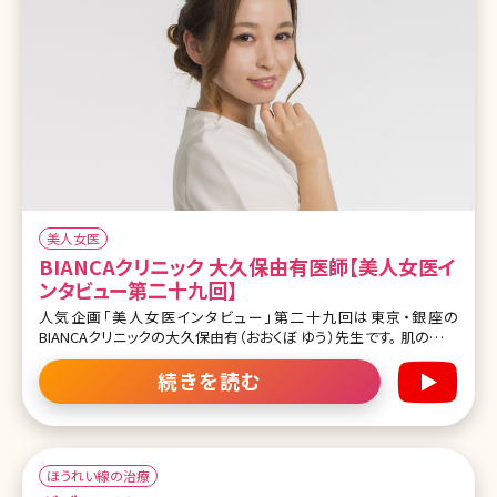
美人女医
BIANCAクリニック 大久保由有医師【美人女医イ
ンタビュー第二十九回】
人気企画「美人女医インタビュー」第二十九回は東京・銀座の
BIANCAクリニックの大久保由有（おおくぼ ゆう）先生です。 肌の治療
を中心として、オペ系の症例も豊富、美容に対する熱い思いと研究熱
心な一面をもつ大久保先生。日々インスタグラムで発信する美容情
続きを読む
報は多くのファンを生んでいます。 みんな気になる大久保先生自身
の美容施術体験、オフの過ごし方などもたっぷり語っていただきまし
た。カウンセリング
ほうれい線の治療