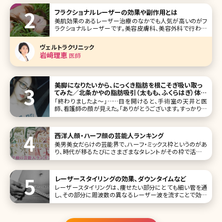
顔の芸能人をランキング形式にしてご紹介します。 第1位 柴
フラクショナルレーザーの効果や副作用とは
咲コウ
美肌効果のあるレーザー治療のなかでも人気が高いのがフ
ラクショナルレーザーです。美容皮膚科、美容外科で行われ
るレーザーの治療はいくつか種類がありますが、フラクショナ
ルレーザーにはどのような特徴があるのでしょうか。ここでは
ヴェルトラクリニック
フラクショナルレーザーの基本的な知識から最新の施術情
岩﨑理恵
医師
報まで詳しくお伝えしていきます
美脚になりたいから、にっくき脂肪を根こそぎ吸い取っ
てみた／北条かやの脂肪吸引（太もも、ふくらはぎ）体験
記
「終わりましたよ～」……目を開けると、手術室の天井と医
師、看護師の顔が見えた。「ありがとうございます。すっかり寝
てました。何時間かかりましたか?」「今2時半だから、4時間で
すね」「え、そんなに!?」麻酔の注射をしてからの記憶が一切
ない。手術を始めたのが午前10時だから、4時間以上も眠っ
西洋人顔・ハーフ顔の芸能人ランキング
ていたのだ。そ
美男美女だらけの芸能界で、ハーフ・ミックス枠というのがあ
り、時代が移るたびにさまざまなタレントがその枠で活躍し
ています。ここ5年ほどで芸名に外国のミドルネームやファー
ストネームをつけている人も数多くみかけます。 ただ、今回は
ハーフ・ミックスの芸能人ではなく、日本人離れした容姿をも
レーザースタイリングの効果、ダウンタイムなど
つ“西洋人顔・ハー
レーザースタイリングは、痩せたい部分にとても細い管を通
し、その部分に周波数の異なるレーザー波を流すことで効率
的に痩せることができる脂肪溶解施術です。 私たちの体の中
にはさまざまな細胞があります。その中でも肥満に関係して
いるのが脂肪細胞です。