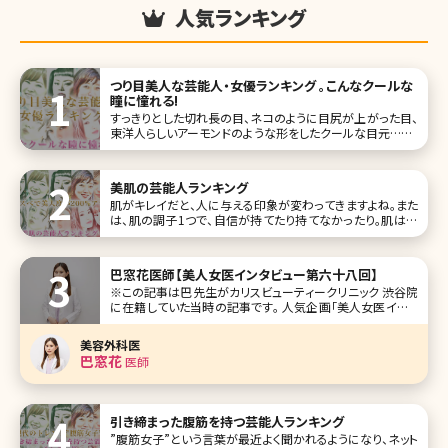
人気ランキング
つり目美人な芸能人・女優ランキング 。こんなクールな
瞳に憧れる!
すっきりとした切れ長の目、ネコのように目尻が上がった目、
東洋人らしいアーモンドのような形をしたクールな目元……。
一重でも二重でも「きりっとしたつり目に憧れる」という人は
多いのではないでしょうか。 きりっとした印象の目元にしたい
なら、目尻切開や目尻靭帯移動術という方法があります。目
美肌の芸能人ランキング
尻切開は目
肌がキレイだと、人に与える印象が変わってきますよね。また
は、肌の調子1つで、自信が持てたり持てなかったり。肌は女
性にとって、目や鼻などのパーツよりも重要なポイントかもし
れません。 そこで、美肌を保つ美意識を高めるために、羨まし
いほどの美肌をもった女性芸能人をまとめてみました!ランキ
巴窓花医師【美人女医インタビュー第六十八回】
ング形式に
※この記事は巴先生がカリスビューティークリニック 渋谷院
に在籍していた当時の記事です。 人気企画「美人女医インタ
ビュー」第六十八回は、東京・渋谷のカリスビューティークリ
ニック（KARIS beauty clinic）渋谷院の巴窓花（ともえ まど
美容外科医
か）先生です。 カリスビューティークリニックは、
巴窓花
医師
引き締まった腹筋を持つ芸能人ランキング
”腹筋女子”という言葉が最近よく聞かれるようになり、ネット