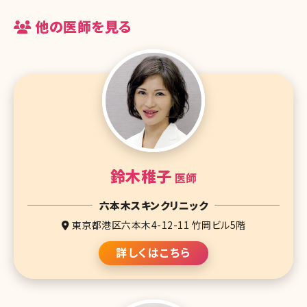
ダイエットに向いています。服用により、食欲の抑制だけでなくノルア
ドレナリンの作用のため、服用だけで身体の消費エネルギーを高め
他の医師を見る
ます。
中枢興奮作用があるアンフェタミンと薬の構造が似ており依存性が
あるとされ注意が必要です。医師の指導のもと適切な体重管理、ダイ
エット指導が必要です。精神疾患の患者、緑内障、重症高血圧、薬物、
アルコール乱用歴、妊婦、授乳中の方などは服用できません。糖尿病
やてんかんのある方も使用する際には医師としっかりとしたカウンセ
リングが必要になります。
服用期間は出来る限り短期間とし3カ月が限度とし、再服用は休薬
期間必要となり、1カ月以内に変化がみられない場合は投与を中止
することがあります。
鈴木稚子
医師
六本木スキンクリニック
東京都港区六本木4-12-11 竹岡ビル5階
詳しくはこちら