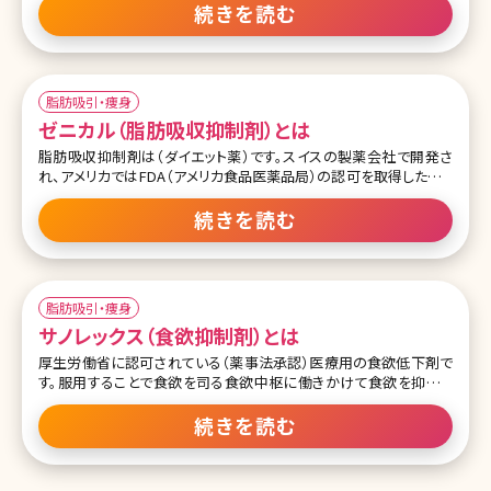
効果的です。
続きを読む
プロテーゼ挿入は楕円形のシリコンプロテーゼを臀部の割れ目上
また、糸はカニューレと呼ばれる細長い管を使用して挿入するため痛
を約5cm左右縦に切開し、大殿筋の下に挿入ポケットを作成し挿入
みや腫れが少なく、ダウンタイムも短くなっています。肌に異物を残し
します。一度の施術で希望のボリュームを確実に出すことができます
たくない方や切開せずにリフトアップしたい方に適した施術と言える
が、プロテーゼの範囲外のボリュームアップを希望する際にはヒアル
脂肪吸引・痩身
でしょう。
ロン酸で追加する必要があります。
ゼニカル（脂肪吸収抑制剤）とは
ヒアルロン酸は臀部上部にヒアルロン酸を注入して、張りのあるヒッ
脂肪吸収抑制剤は（ダイエット薬）です。スイスの製薬会社で開発さ
プを実現する方法です。目安として片側で平均20～50ccの注入が多
れ、アメリカではFDA（アメリカ食品医薬品局）の認可を取得したダイ
いです。ダウンタイムが短く済むため気軽に受けることができますが、
エット薬として利用されています。主成分オーリスタット（Orlistat）
数年で体内に吸収されることや注入が足りないと感じた場合、追加
が、腸内のリパーゼ（脂肪を分解するはたらきをする）に作用し、脂肪
続きを読む
注入を何度か行う必要があります。
が吸収されるのを抑えます。
脂肪注入は自身の脂肪を採取し、それを臀部上部に注入して張りの
食欲自体の減退作用などは認められていません。脂肪吸収だけでは
あるヒップを実現する方法です。ウエストや太ももなど脂肪が多い部
なく、ビタミンの吸収も同時に阻害するため、それを補うために服用
分から採取し、臀部上部へ注入します。ウエストや太もものサイズダ
脂肪吸引・痩身
時はビタミンを同時に摂ることが推奨されます。食事で摂取した脂肪
ウンとともにヒップアップにつながります。脂肪注入は定着すれば半
サノレックス（食欲抑制剤）とは
の体内吸収を約30％カットするといわれ、苦しい食事制限なしでダイ
永久的ですが、定着が不十分の場合希望通りのボリュームにならな
エット効果を発揮します。
厚生労働省に認可されている（薬事法承認）医療用の食欲低下剤で
い可能性もあります。
す。服用することで食欲を司る食欲中枢に働きかけて食欲を抑える
しかし作用において故意に消化不良の状態を作るので副作用として
効果を発揮します。病院で処方され、高度肥満症患者（日本肥満学会
一時的に便意、おならの増加、下痢、吸収されなかった脂肪分が便と
が定める肥満度が70％以上かBMI（肥満指数、身長と体重の比）が
続きを読む
同時に排出されることなどが起こりますが、重篤な副作用はないと
35以上）のみ保険適用となります。
されているため安心して利用できるダイエット薬の1つとなります。
服用することで空腹感が少なくなり、食べる量が減るため計画的な