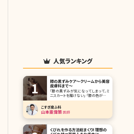
人気ランキング
膝の黒ずみケア〜クリームから美容
皮膚科まで〜
「膝の黒ずみが気になってしまって、ミ
ニスカートを履けない」 「膝の色が黒ず
んでいるため、ほかの人から指摘をさ
れてしまった。つらい」 「本当は短い丈
こすぎ皮ふ科
のものが好きなのに、膝が出ると思う
山本亜偉策
医師
とどうにも……」 このように悩む人は多
いのではないでしょうか。 「黒ずんだ膝」
というのは、気付いたらできていたと
くびれを作る方法総まくり! 理想の