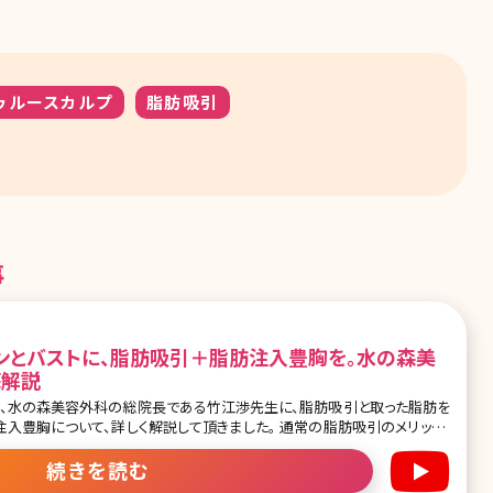
ゥルースカルプ
脂肪吸引
事
ンとバストに、脂肪吸引＋脂肪注入豊胸を。水の森美
底解説
る、水の森美容外科の総院長である竹江渉先生に、脂肪吸引と取った脂肪を
いて、詳しく解説して頂きました。 通常の脂肪吸引のメリット、
の女性の多くが直面するボディラインの悩み、授乳後のバストの萎縮などの
明確にお答えいただきました。 目次 ・水の森美容外科の脂肪
続きを読む
敗とは ・脂肪吸引で取れる脂肪量は? ・脂肪吸引後の圧迫の重要性 ・産後