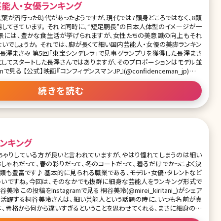
芸能人・女優ランキング
言葉が流行った時代があったようですが、現代では7頭身どころではなく、8頭
場してきています。 それと同時に、“短足胴長”の日本人体型のイメージが一
背景には、豊かな食生活が挙げられますが、女性たちの美意識の向上もそれ
いでしょうか。 それでは、脚が長くて細い国内芸能人・女優の美脚ランキン
としてスタートした長澤さんではありますが、そのプロポーションはモデル並
続きを読む
ンキング
ちゃりしている方が良いと言われていますが、やはり憧れてしまうのは細い
おしゃれだって、春の彩りだって、冬のコートだって、着るだけでかっこよく決
業である、モデル・女優・タレントなど
多いですね。今回は、そのなかでも抜群に細身な芸能人をランキング形式で
は、骨格から何から違いすぎるということを思わせてくれる、まさに細身の芸
ィー