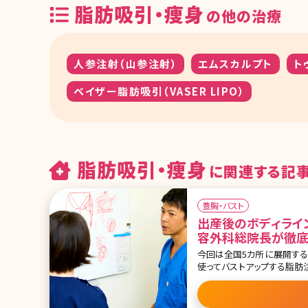
脂肪吸引・痩身
の他の治療
人参注射（山参注射）
エムスカルプト
ト
ベイザー脂肪吸引（VASER LIPO）
脂肪吸引・痩身
に関連する記
豊胸・バスト
出産後のボディライ
容外科総院長が徹
今回は全国5カ所に展開す
使ってバストアップする脂肪注入豊胸につ
デメリットはもちろん、産後
お悩みについてもその解決法を丁寧且つ
吸引の特徴 ・脂肪吸引の失