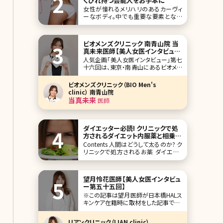
くびれ持つ芸能人をお手本に
女性が憧れるメリハリのあるカーヴィ
ーなボディ。中でも重要な要素となる
のがウエストのくびれです。ずん胴で太
いウエストや、ただ細いだけのしまりの
ないウエストも美しいボディラインとは
ビオメンズクリニック 南青山院 当
言えません。ここで理想のくびれを持つ
真未来医師【美人女医インタビュー
芸能人をあげなが
第七十六回】
人気企画「美人女医インタビュー」第七
十六回は、東京・南青山にあるビオメン
ズクリニック（BIO Men’s clinic）南青山
院で院長を務める当真未来（とうまみ
ビオメンズクリニック（BIO Men's
く）先生です。 「男性のための美容医療」
clinic） 南青山院
を標榜し、メンズ美容の新たなスタンダ
当真未来
医師
ードを提案する「ビオメンズクリニッ
ク」。同院でニキビ跡治
ダイエッター必読! クリニックで処
方されるダイエット内服薬と相乗効
果もたらすサプリメントを解説
Contents 人間はどうして太るのか? ク
リニックで処方されるお薬 ダイエット
時に一緒に摂取すると効果的なサプリ
メント おわりに ふと鏡を見ると、ぽっこ
りでたお腹、ムチムチな二の腕や足な
望月怜花医師【美人女医インタビュ
どが目につくことはありませんか?数年
ー第五十五回】
前に比べて全体的に体に
※この記事は望月医師が日本橋HALス
キンケア在籍時に取材をした記事です。
「美人女医インタビュー」第五十五回
は、東京人形町駅からすぐの日本橋
リアンクリニック（LIAN clinic）