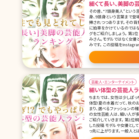
細くて長い、美脚の
その昔、“7頭身美人”という
身、9頭身という言葉まで登
掃されつつあります。その
に拍車をかけているのではな
グをご紹介しましょう。 第1位長澤まさみ 第5回「東宝シンデレラ」で見事グランプリを獲得した長澤まさ
みさん。モデルではなく女優
みです。 この投稿をInstagramで見る 【公式】映画『コンフィデンスマンJP』(@confidenceman_jp)がシ
ェアした投稿 第2位米倉涼
芸能人・エンターテイメント
細い体型の芸能人ラ
ちまたでは、女性は少しぽっ
体型!夏の水着だって、秋の
まり、選べるファッションの種類も豊富です♪ 基本的に見られる職
の女性芸能人は、細い人が
ご紹介していきます。 第1位桐谷美玲 この投稿をInstagramで見る 桐谷美玲(@mirei_kiritani_)がシェア
した投稿 モデルや女優として活躍する桐谷美玲さんは、細い芸能人という話題の時に、いつも名前が真
っ先に上がります。一般人と
能人No.1です。一時のプロフ