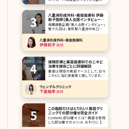
のは「アンチエイジング」だ。美魔女ブ
ームも相まって、美容整形マーケットは
中高年世代に熱い眼差しを向ける。そ
八重洲形成外科・美容皮膚科 伊藤
んな女性たちもおののく美しさを保っ
和子医師【美人女医インタビュー第
ているのが、女優の
十九回】
長期連載企画「美人女医インタビュー」
第十九回は、東京駅八重洲中央口から
徒歩2分、八重洲形成外科・美容皮膚科
の伊藤和子先生です。もともと形成外
八重洲形成外科・美容皮膚科
科で乳房の再建などに携わり、その後
伊藤和子
医師
美容領域へ。インタビューは苦手とお
っしゃってましたが、常に笑みを絶やさ
ず、丁寧に伝えようという姿勢が印象的
でした。女性特有の症
保険診療と美容皮膚科でのニキビ
治療を施術ごとに詳細解説
筆者は現役の美容ナースとして、日々
ニキビに悩む患者様と接しています。お
肌の悩みは年代や肌質によって多種多
様に存在しており、そのお肌悩みで精
ウェンデルクリニック
神的に辛くなったり落ち込んだりする
下里柚季
医師
方も少なくありません。 その中でも、
「ニキビ（尋常性ざ瘡）」は思春期の方
から30〜50代まで日本人の90%以上
が経験し、男
この脂肪だけはとりたい! 美容クリ
ニックでの部分痩せ完全ガイド
Contents 部分痩せとは? 機器を使用
した部分痩せのメリット おわりに 【監
修医師からのワンポイント】 ダイエット