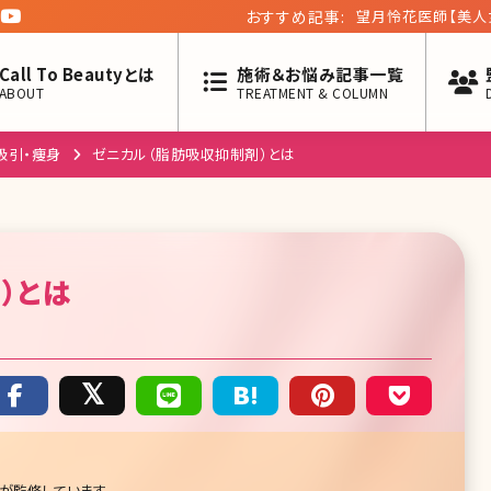
おすすめ記事:
望月怜花医師【美人
Call To Beautyとは
施術＆お悩み記事一覧
ABOUT
TREATMENT & COLUMN
吸引・痩身
ゼニカル（脂肪吸収抑制剤）とは
）
とは
が監修しています。