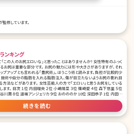
引、脂肪注入豊胸するメリット、デメリット ・一度の施術で胸に脂肪注入で
るしこりとは ・脂肪吸引のダウンタイム ・脂肪吸引後のリバウンドはこうし
定着率を高めるコツ ・脂肪吸引、脂肪注入豊胸のカウンセリ
が監修しています。
ランキング
「この人のお尻エロいな」と思ったことはありませんか? 女性特有のふっく
。 お尻の魅力には形や大きさがありますが、それ
ップアップとも言われる「豊尻術」。ほうこう術と読みます。負担が比較的少
る施術や自分の脂肪を入れる脂肪注入、傷が目立たないようお尻の割れ目
性芸能人の方で「エロい」と思うお尻をしている
愛 ４位 森下悠里 ５位
川潤 ８位 道端アンジェリカ ９位 おのののか 10位 深田恭子 1位 内田理
続きを読む