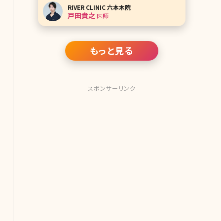
ではなかなか落ちない脂肪を減らすの
RIVER CLINIC 六本木院
に少し医療の力を借りてみるのはどう
戸田貴之
医師
でしょうか?ただし脂肪を減らすといっ
ても様々な方法があります。一般的に
は施術効果の高いもの
もっと見る
スポンサーリンク