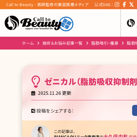
Call to Beauty - 医師監修の美容医療メディア
公式SNS：
ホーム
施術＆お悩み記事一覧
脂肪吸引・痩身
脂肪
ゼニカル（脂肪吸収抑制剤
2025.11.26 更新
投稿をシェアする：
この記事は、
大久保由有
BIANCAクリニック表参道
の
医師