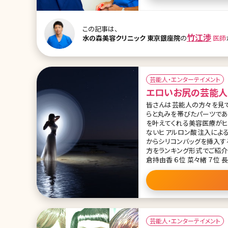
の身体の弛み ・産後に脂肪吸
きる量 ・脂肪注入豊胸ででき
て起こる ・脂肪注入豊胸の
この記事は、
竹江渉
水の森美容クリニック 東京銀座院
の
医師
芸能人・エンターテイメント
エロいお尻の芸能人
皆さんは芸能人の方々を見て
らと丸みを帯びたパーツであるお尻は重要な部分です
を叶えてくれる美容医療がヒ
ないヒアルロン酸注入によ
からシリコンバッグを挿入する方法などがあります。 女
方をランキング形式でご紹介します。 目次 １位 内田理央 ２位 小嶋陽菜 ３位 篠崎
倉持由香 ６位 菜々緒 ７位 長谷
央 この投稿をInstagram
芸能人・エンターテイメント