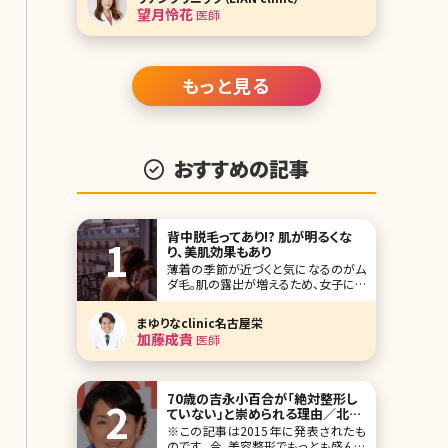
HALスキンケアの望月怜花（もちづき
望月怜花
医師
れいか）先生です。 日本橋HALスキンケ
アは、歯科クリニック経営の医療法人
が母体で、その美容皮膚科部門として
開院されま
もっと見る
おすすめの記事
背中脱毛ってあり!? 肌が明るくな
り、美肌効果もあり
薄着の季節が近づくと気になるのがム
ダ毛。肌の露出が増えるため、女子にと
ってあらゆる箇所のムダ毛の処理は必
須ですよね。ですが、脇や腕、脚の処理
まゆりなclinic名古屋栄
をして満足している方が意外と多
加藤成貴
医師
い……。どうせなら背中まで綺麗にして
みてはいかがでしょう。 「自分は背中が
開いた服は着ないから関係ない」と思
う方もいるかもしれま
70歳の吉永小百合が「絶対整形し
ていない」と崇められる理由／北条
かや
※この記事は2015年に発表されたも
のです。 今、美容整形でもっとも盛んな